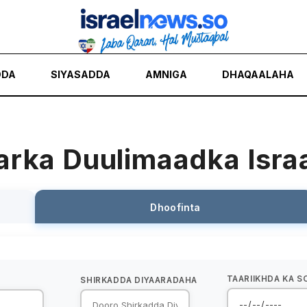
DDA
SIYASADDA
AMNIGA
DHAQAALAHA
rka Duulimaadka Israa'
Dhoofinta
TAARIIKHDA KA 
SHIRKADDA DIYAARADAHA