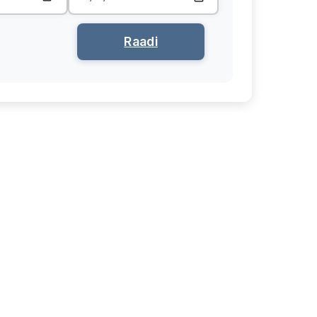
Raadi
Qiyaasta
Kaadhka
Ish
Xaaladda