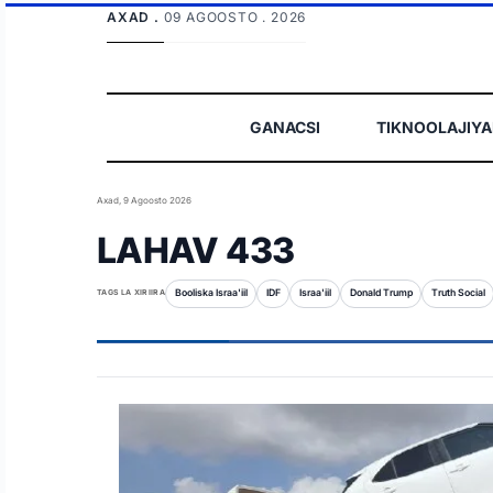
AXAD .
09 AGOOSTO . 2026
GANACSI
TIKNOOLAJIY
Axad, 9 Agoosto 2026
LAHAV 433
TAGS LA XIRIIRA
Booliska Israa'iil
IDF
Israa'iil
Donald Trump
Truth Social