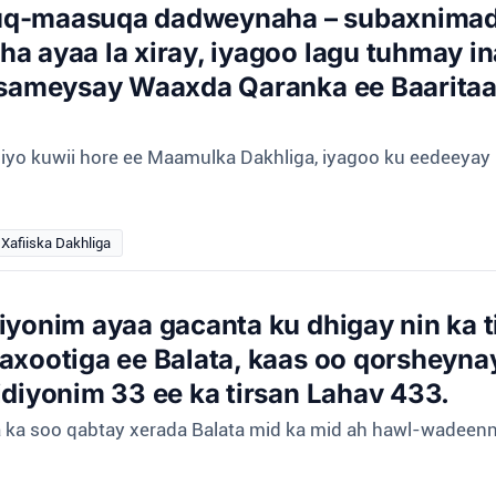
uq-maasuqa dadweynaha – subaxnimada
a ayaa la xiray, iyagoo lagu tuhmay in
ay sameysay Waaxda Qaranka ee Baari
dda iyo kuwii hore ee Maamulka Dakhliga, iyagoo ku eedeey
Xafiiska Dakhliga
iyonim ayaa gacanta ku dhigay nin ka 
qaxootiga ee Balata, kaas oo qorsheyn
idiyonim 33 ee ka tirsan Lahav 433.
yaa ka soo qabtay xerada Balata mid ka mid ah hawl-wadee