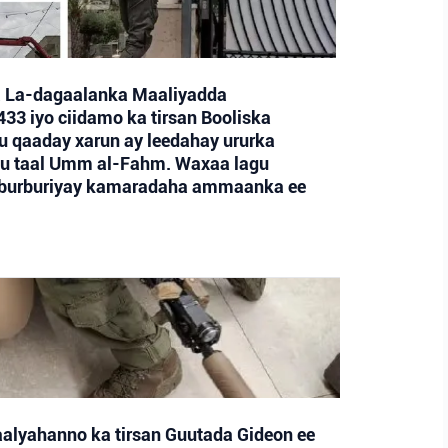
da La-dagaalanka Maaliyadda
433 iyo ciidamo ka tirsan Booliska
u qaaday xarun ay leedahay ururka
 ku taal Umm al-Fahm. Waxaa lagu
a burburiyay kamaradaha ammaanka ee
aalyahanno ka tirsan Guutada Gideon ee