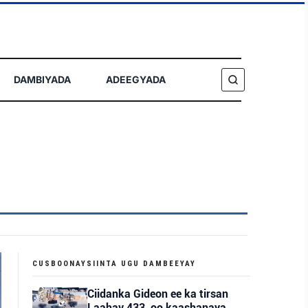
DAMBIYADA
ADEEGYADA
RAADI
CUSBOONAYSIINTA UGU DAMBEEYAY
Ciidanka Gideon ee ka tirsan
Laahav 433, oo kaashanaya