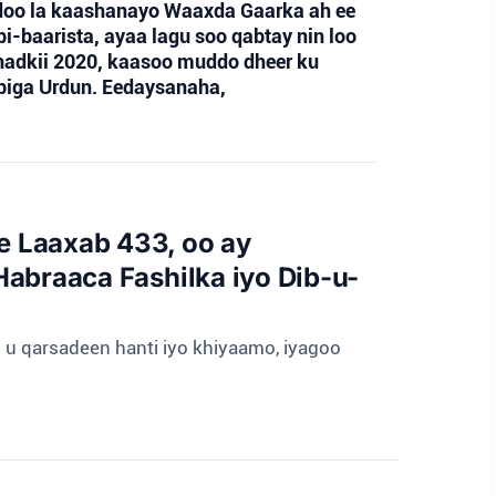
adoo la kaashanayo Waaxda Gaarka ah ee
baarista, ayaa lagu soo qabtay nin loo
anadkii 2020, kaasoo muddo dheer ku
iga Urdun. Eedaysanaha,
e Laaxab 433, oo ay
abraaca Fashilka iyo Dib-u-
u qarsadeen hanti iyo khiyaamo, iyagoo