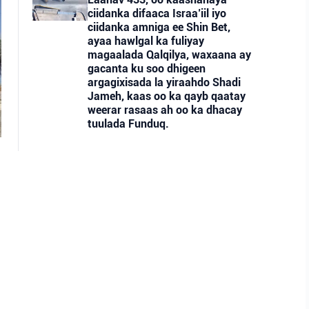
ciidanka difaaca Israa’iil iyo
ciidanka amniga ee Shin Bet,
ayaa hawlgal ka fuliyay
magaalada Qalqilya, waxaana ay
gacanta ku soo dhigeen
argagixisada la yiraahdo Shadi
Jameh, kaas oo ka qayb qaatay
weerar rasaas ah oo ka dhacay
tuulada Funduq.
-