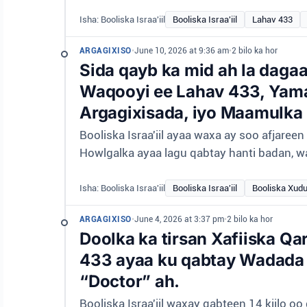
Isha: Booliska Israa'iil
Booliska Israa'iil
Lahav 433
ARGAGIXISO
•
June 10, 2026 at 9:36 am
•
2 bilo ka hor
Sida qayb ka mid ah la daga
Waqooyi ee Lahav 433, Yama
Argagixisada, iyo Maamulka
Booliska Israa'iil ayaa waxa ay soo afjare
Howlgalka ayaa lagu qabtay hanti badan, w
Isha: Booliska Israa'iil
Booliska Israa'iil
Booliska Xud
ARGAGIXISO
•
June 4, 2026 at 3:37 pm
•
2 bilo ka hor
Doolka ka tirsan Xafiiska Q
433 ayaa ku qabtay Wadada 
“Doctor” ah.
Booliska Israa'iil waxay qabteen 14 kiilo o