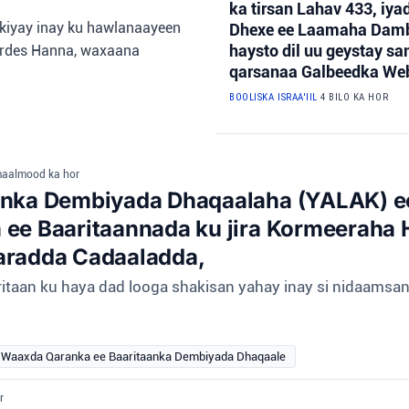
ka tirsan Lahav 433, iy
hakiyay inay ku hawlanaayeen
Dhexe ee Laamaha Dambi-
haysto dil uu geystay s
Pardes Hanna, waxaana
qarsanaa Galbeedka Web
BOOLISKA ISRAA'IIL
4 BILO KA HOR
maalmood ka hor
anka Dembiyada Dhaqaalaha (YALAK) e
ee Baaritaannada ku jira Kormeeraha H
aradda Cadaaladda,
taan ku haya dad looga shakisan yahay inay si nidaamsan 
Waaxda Qaranka ee Baaritaanka Dembiyada Dhaqaale
r