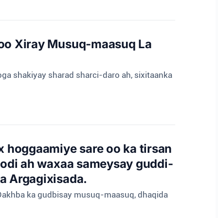
 Loo Xiray Musuq-maasuq La
ga shakiyay sharad sharci-daro ah, sixitaanka
 hoggaamiye sare oo ka tirsan
soodi ah waxaa sameysay guddi-
a Argagixisada.
e Dakhba ka gudbisay musuq-maasuq, dhaqida