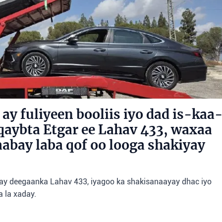
ay fuliyeen booliis iyo dad is-kaa
 qaybta Etgar ee Lahav 433, waxaa
aabay laba qof oo looga shakiyay
lay deegaanka Lahav 433, iyagoo ka shakisanaayay dhac iyo
 la xaday.