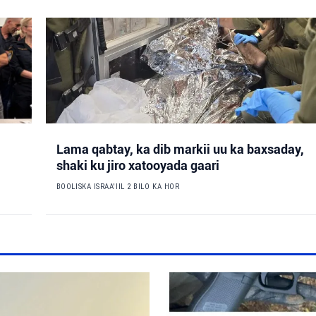
Lama qabtay, ka dib markii uu ka baxsaday,
shaki ku jiro xatooyada gaari
BOOLISKA ISRAA'IIL
2 BILO KA HOR