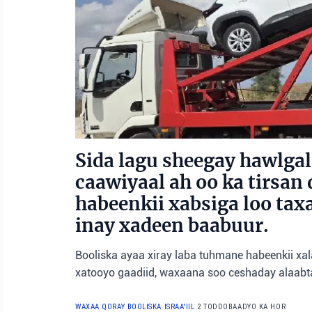
Sida lagu sheegay hawlgal 
caawiyaal ah oo ka tirsan
habeenkii xabsiga loo tax
inay xadeen baabuur.
Booliska ayaa xiray laba tuhmane habeenkii xa
xatooyo gaadiid, waxaana soo ceshaday alaabta
WAXAA QORAY BOOLISKA ISRAA'IIL
2 TODDOBAADYO KA HOR