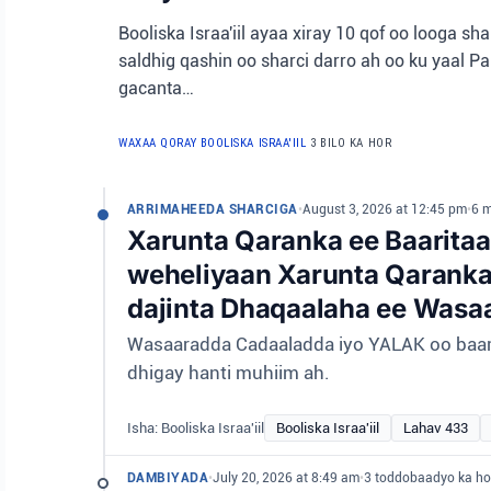
Booliska Israa'iil ayaa xiray 10 qof oo looga s
saldhig qashin oo sharci darro ah oo ku yaal 
gacanta…
WAXAA QORAY BOOLISKA ISRAA'IIL
3 BILO KA HOR
ARRIMAHEEDA SHARCIGA
•
August 3, 2026 at 12:45 pm
•
6 
Xarunta Qaranka ee Baarita
weheliyaan Xarunta Qaranka 
dajinta Dhaqaalaha ee Wasa
Wasaaradda Cadaaladda iyo YALAK oo baari
dhigay hanti muhiim ah.
Isha: Booliska Israa'iil
Booliska Israa'iil
Lahav 433
DAMBIYADA
•
July 20, 2026 at 8:49 am
•
3 toddobaadyo ka ho