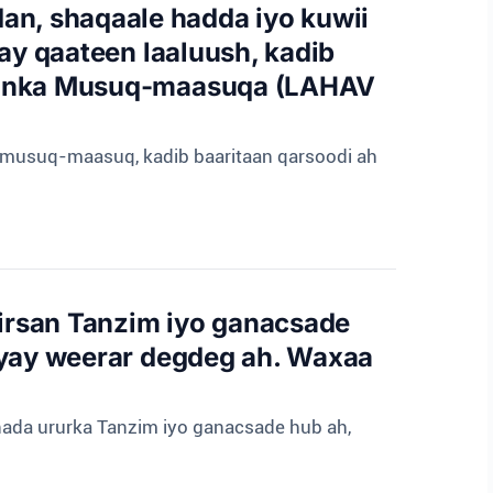
n, shaqaale hadda iyo kuwii
ay qaateen laaluush, kadib
taanka Musuq-maasuqa (LAHAV
ay musuq-maasuq, kadib baaritaan qarsoodi ah
tirsan Tanzim iyo ganacsade
ayay weerar degdeg ah. Waxaa
nnada ururka Tanzim iyo ganacsade hub ah,