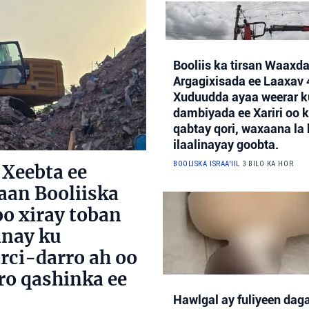
Booliis ka tirsan Waax
Argagixisada ee Laaxav 
Xuduudda ayaa weerar k
dambiyada ee Xariri oo
qabtay qori, waxaana l
ilaalinayay goobta.
BOOLISKA ISRAA'IIL
3 BILO KA HOR
 Xeebta ee
aan Booliiska
oo xiray toban
inay ku
rci-darro ah oo
ro qashinka ee
Hawlgal ay fuliyeen dag