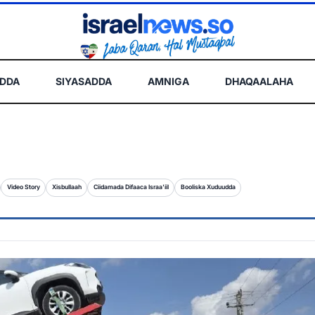
ADDA
SIYASADDA
AMNIGA
DHAQAALAHA
Video Story
Xisbullaah
Ciidamada Difaaca Israa'iil
Booliska Xuduudda