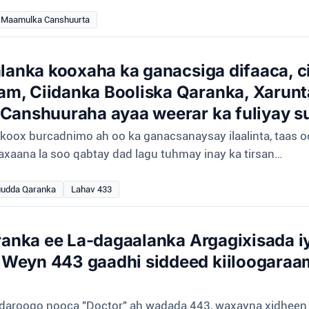
Maamulka Canshuurta
alanka kooxaha ka ganacsiga difaaca, 
m, Ciidanka Booliska Qaranka, Xarunt
 Canshuuraha ayaa weerar ka fuliyay s
en koox burcadnimo ah oo ka ganacsanaysay ilaalinta, taas
axaana la soo qabtay dad lagu tuhmay inay ka tirsan…
uudda Qaranka
Lahav 433
aranka ee La-dagaalanka Argagixisada 
Weyn 443 gaadhi siddeed kiiloogaraa
o daroogo nooca "Doctor" ah wadada 443, waxayna xidheen ni