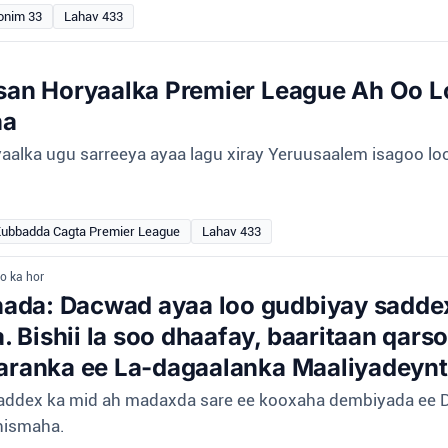
onim 33
Lahav 433
irsan Horyaalka Premier League Ah Oo
ha
aalka ugu sarreeya ayaa lagu xiray Yeruusaalem isagoo loo
Kubbadda Cagta Premier League
Lahav 433
lo ka hor
ada: Dacwad ayaa loo gudbiyay saddex
 Bishii la soo dhaafay, baaritaan qar
Qaranka ee La-dagaalanka Maaliyadeynt
h saddex ka mid ah madaxda sare ee kooxaha dembiyada e
hismaha.