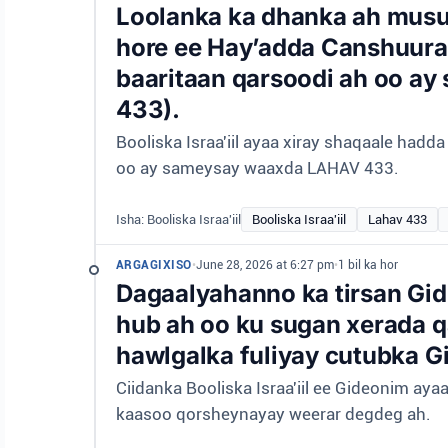
Loolanka ka dhanka ah mus
hore ee Hay’adda Canshuurah
baaritaan qarsoodi ah oo 
433).
Booliska Israa'iil ayaa xiray shaqaale ha
oo ay sameysay waaxda LAHAV 433.
Isha: Booliska Israa'iil
Booliska Israa'iil
Lahav 433
ARGAGIXISO
•
June 28, 2026 at 6:27 pm
•
1 bil ka hor
Dagaalyahanno ka tirsan Gid
hub ah oo ku sugan xerada 
hawlgalka fuliyay cutubka G
Ciidanka Booliska Israa'iil ee Gideonim a
kaasoo qorsheynayay weerar degdeg ah.