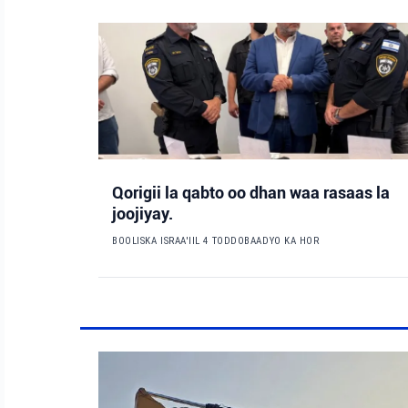
Qorigii la qabto oo dhan waa rasaas la
joojiyay.
BOOLISKA ISRAA'IIL
4 TODDOBAADYO KA HOR