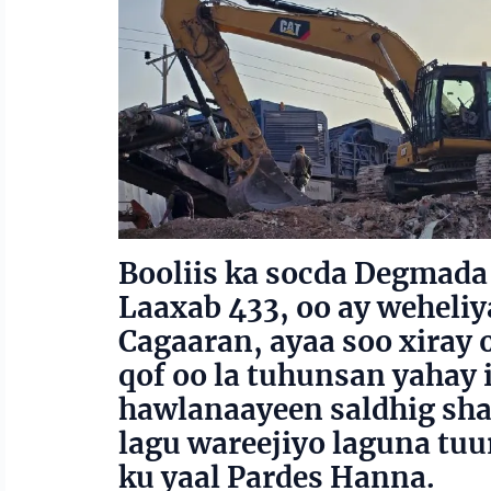
Booliis ka socda Degmada
Laaxab 433, oo ay weheliy
Cagaaran, ayaa soo xiray 
qof oo la tuhunsan yahay 
hawlanaayeen saldhig sha
lagu wareejiyo laguna tuu
ku yaal Pardes Hanna.