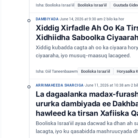
Isha: Booliska Israa'iil
Booliska Israa'iil
Guutada Gide
DAMBIYADA
•
June 14, 2026 at 9:30 am
•
2 bilo ka hor
Xiddig Xirfadle Ah Oo Ka T
Xidhiidha Saboolka Ciyaara
Xiddig kubadda cagta ah oo ka ciyaara hory
ciyaaraha, iyo musuq-maasuq lacageed.
Isha: Giil Taneenbaawm
Booliska Israa'iil
Horyaalka 
ARRIMAHEEDA SHARCIGA
•
June 11, 2026 at 10:38 am
•
2 bi
La dagaalanka madax-furash
ururka dambiyada ee Dakhba.
hawleed ka tirsan Xafiiska 
Booliska Israa'iil ayaa dacwad ka dhan a
lacagta, iyo ku qasabidda mashruucyada d