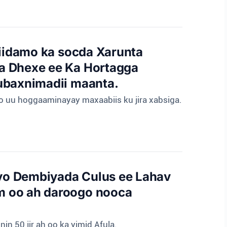
ciidamo ka socda Xarunta
a Dhexe ee Ka Hortagga
ubaxnimadii maanta.
 oo uu hoggaaminayay maxaabiis ku jira xabsiga.
iyo Dembiyada Culus ee Lahav
m oo ah daroogo nooca
n 50 jir ah oo ka yimid Afula.