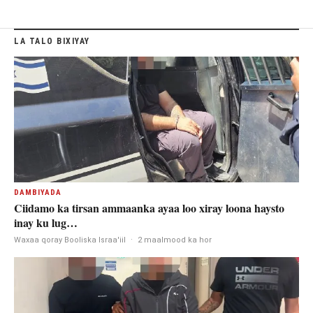
LA TALO BIXIYAY
DAMBIYADA
Ciidamo ka tirsan ammaanka ayaa loo xiray loona haysto
inay ku lug…
Waxaa qoray Booliska Israa'iil
·
2 maalmood ka hor