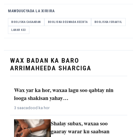
MAWDUUCYADA LA XIRIIRA
BOOLISKA CAGAARAN
BOOLISKA DEGMADA XEEBTA
BOOLISKA ISRAA'IIL
LAHAV 433
WAX BADAN KA BARO
ARRIMAHEEDA SHARCIGA
Wax yar ka hor, waxaa lagu soo qabtay nin
looga shakisan yahay…
3 saacadood ka hor
Shalay subax, waxaa soo
gaaray warar ku saabsan