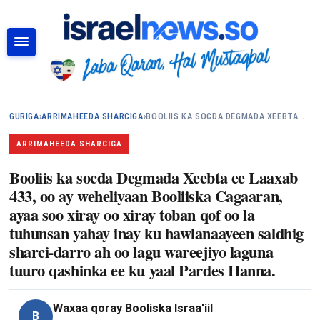
RAADI
GURIGA
›
ARRIMAHEEDA SHARCIGA
›
BOOLIIS KA SOCDA DEGMADA XEEBTA…
ARRIMAHEEDA SHARCIGA
Booliis ka socda Degmada Xeebta ee Laaxab
433, oo ay weheliyaan Booliiska Cagaaran,
ayaa soo xiray oo xiray toban qof oo la
tuhunsan yahay inay ku hawlanaayeen saldhig
sharci-darro ah oo lagu wareejiyo laguna
tuuro qashinka ee ku yaal Pardes Hanna.
Waxaa qoray
Booliska Israa'iil
B