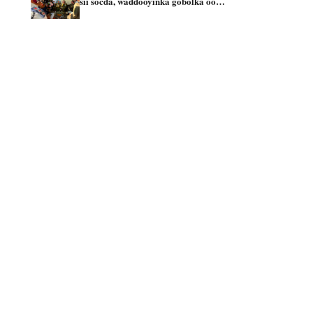
sii socda, waddooyinka gobolka oo…