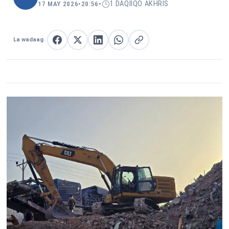
1 DAQIIQO AKHRIS
17 MAY 2026
•
20:56
•
La wadaag
La wadaag Facebook
La wadaag X
La wadaag LinkedIn
La wadaag WhatsApp
Nuqul link