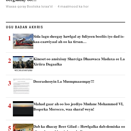
Waxaa qoray Booliska Israa'iil
·
4 maalmood ka hor
UGU BADAN AKHRIS
1
Sida lagu sheegay hawlgal ay fuliyeen booliis iyo dad is-
kaa-caawiyaal ah oo ka tirsan…
2
Kineset oo ansixisay Sharciga Dhaawaca Madaxa ee La
Xiriira Dagaalka
3
Doorashooyin La Musuqmaasuqay!!!
4
Mahad gaar ah oo loo jeediyo Mudane Mohammed VI,
Boqorka Morocco, waa sharaf weyn!
5
Dab ka dhacay Beer Gilad – Howlgalka dab-demiska oo