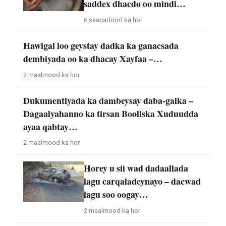
saddex dhacdo oo mindi…
6 saacadood ka hor
Hawlgal loo geystay dadka ka ganacsada
dembiyada oo ka dhacay Xayfaa –…
2 maalmood ka hor
Dukumentiyada ka dambeysay daba-galka –
Dagaalyahanno ka tirsan Booliska Xuduudda
ayaa qabtay…
2 maalmood ka hor
Horey u sii wad dadaallada
lagu carqaladeynayo – dacwad
lagu soo oogay…
2 maalmood ka hor