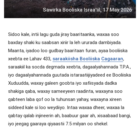
Sawirka Booliska Israa'iil, 17 May 2026
Sidoo kale, intii lagu guda jiray baaritaanka, waxaa soo
baxday shaki ku saabsan xiriir la leh ururada dambiyada.
Maanta, iyadoo loo gudbay baaritaan furan, ayaa booliiska
xeebta ee Lahav 433,
saraakiisha Booliiska
Cagaaran
,
saraakiil ka socda degmada xeebta, dagaalyahannada T.P.A.,
iyo dagaalyahannada guutada istaraatiijiyadeed ee Booliiska
Xuduudda, waxay galeen goobta iyo xafiisyada dadka
shakiga qaba, waxay sameeyeen raadinta, waxayna soo
qabteen laba qof oo la tuhunsan yahay, waxayna xireen
siddeed kale si loo weydiiyo. Intaa waxaa dheer, waxaa la
qabtay qalab injineerin ah, baabuur gaar ah, xisaabaad bangi,
iyo jeegag gaaraya qiyaastii 7.5 milyan oo shekel.