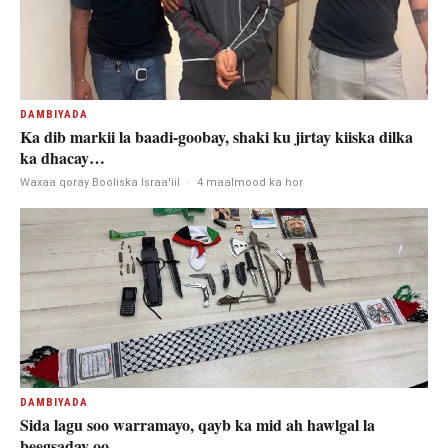
DAMBIYADA
Ka dib markii la baadi-goobay, shaki ku jirtay kiiska dilka
ka dhacay…
Waxaa qoray Booliska Israa'iil
·
4 maalmood ka hor
DAMBIYADA
Sida lagu soo warramayo, qayb ka mid ah hawlgal la
beegsaday oo…