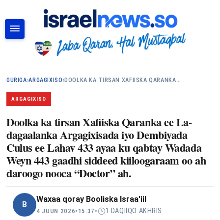
RAADI
GURIGA
›
ARGAGIXISO
›
DOOLKA KA TIRSAN XAFIISKA QARANKA…
ARGAGIXISO
Doolka ka tirsan Xafiiska Qaranka ee La-
dagaalanka Argagixisada iyo Dembiyada
Culus ee Lahav 433 ayaa ku qabtay Wadada
Weyn 443 gaadhi siddeed kiiloogaraam oo ah
daroogo nooca “Doctor” ah.
Waxaa qoray
Booliska Israa'iil
B
1 DAQIIQO AKHRIS
4 JUUN 2026
•
15:37
•