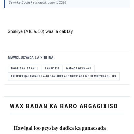
Sawirka Booliska Israa'iil, Juun 4, 2026
Shakiye (Afula, 50) waa la qabtay
MAWDUUCYADA LA XIRIIRA
BOOLISKA ISRAA'IIL
LAHAV 433
WADADA WEYN 443
XAFIISKA QARANKA EE LA-DAGAALANKA ARGAGIXISADA IYO DEMBIYADA CULUS
WAX BADAN KA BARO ARGAGIXISO
Hawlgal loo geystay dadka ka ganacsada