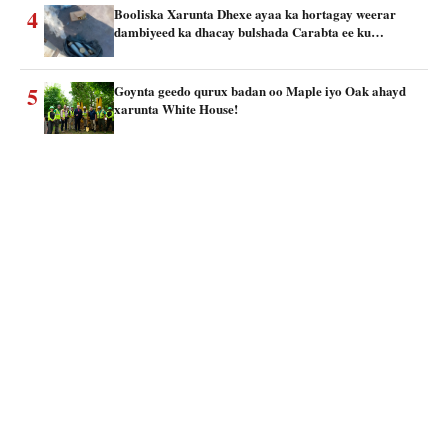
4
Booliska Xarunta Dhexe ayaa ka hortagay weerar
dambiyeed ka dhacay bulshada Carabta ee ku…
5
Goynta geedo qurux badan oo Maple iyo Oak ahayd
xarunta White House!