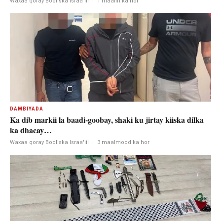
Waxaa qoray Booliska Israa'iil
·
1 maalin ka hor
DAMBIYADA
Ka dib markii la baadi-goobay, shaki ku jirtay kiiska dilka
ka dhacay…
Waxaa qoray Booliska Israa'iil
·
3 maalmood ka hor