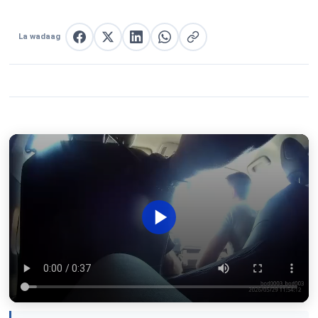
La wadaag
La wadaag Facebook
La wadaag X
La wadaag LinkedIn
La wadaag WhatsApp
Nuqul link