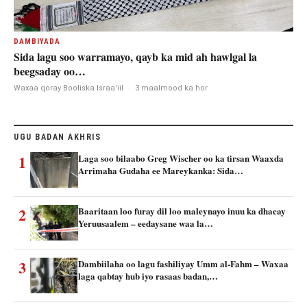
DAMBIYADA
Sida lagu soo warramayo, qayb ka mid ah hawlgal la
beegsaday oo…
Waxaa qoray Booliska Israa'iil
·
3 maalmood ka hor
UGU BADAN AKHRIS
1
Laga soo bilaabo Greg Wischer oo ka tirsan Waaxda
Arrimaha Gudaha ee Mareykanka: Sida…
2
Baaritaan loo furay dil loo maleynayo inuu ka dhacay
Yeruusaalem – eedaysane waa la…
3
Dambiilaha oo lagu fashiliyay Umm al-Fahm – Waxaa
laga qabtay hub iyo rasaas badan,…