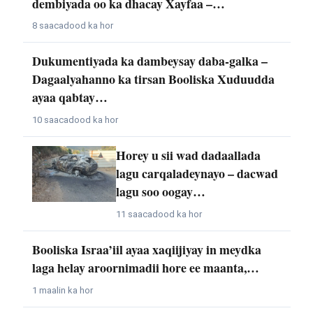
dembiyada oo ka dhacay Xayfaa –…
8 saacadood ka hor
Dukumentiyada ka dambeysay daba-galka –
Dagaalyahanno ka tirsan Booliska Xuduudda
ayaa qabtay…
10 saacadood ka hor
Horey u sii wad dadaallada
lagu carqaladeynayo – dacwad
lagu soo oogay…
11 saacadood ka hor
Booliska Israa’iil ayaa xaqiijiyay in meydka
laga helay aroornimadii hore ee maanta,…
1 maalin ka hor