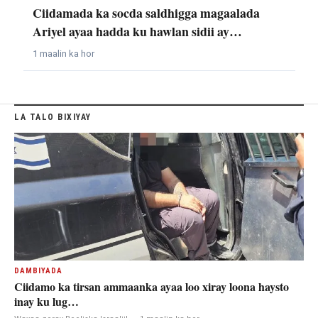
Ciidamada ka socda saldhigga magaalada
Ariyel ayaa hadda ku hawlan sidii ay…
1 maalin ka hor
LA TALO BIXIYAY
DAMBIYADA
Ciidamo ka tirsan ammaanka ayaa loo xiray loona haysto
inay ku lug…