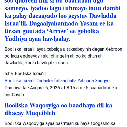
soo qabteen nin si uu baaritaan ugu
sameeyo, iyadoo lagu tuhmayo inuu dambi
ka galay dacaayado loo geystay Dawladda
Israa’iil. Dagaalyahannada Yasam ee ka
tirsan guutada ‘Arrow’ ee gobolka
Yudhiya ayaa hawlgalay.
Booliska Israa'iil ayaa xabsiga u taxaabay nin degan Xebroon
oo lagu eedeeyay falal dhiirigelin ah oo ka dhan ah
dawladda, kadib hawlgal sirdoon.
Isha: Booliska Israa'iil
Booliska Israa'iil
Ciidanka fallaadhaha Yahuuda
Xarigyo
Dambiyada
•
August 6, 2026 at 8:15 am
•
5 saacadood ka
hor
Cusub
Booliska Waqooyiga oo baadhaya dil ka
dhacay Muqeibleh
Booliska Waqooyiga ayaa baaritaan ku haya toogasho ka