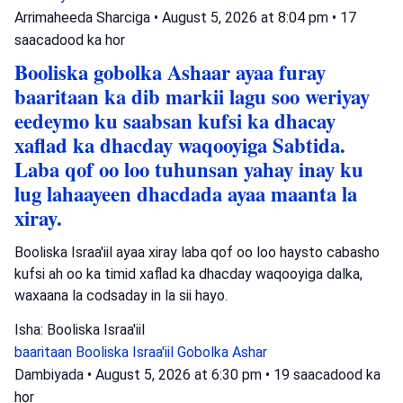
Arrimaheeda Sharciga
•
August 5, 2026 at 8:04 pm
•
17
saacadood ka hor
Booliska gobolka Ashaar ayaa furay
baaritaan ka dib markii lagu soo weriyay
eedeymo ku saabsan kufsi ka dhacay
xaflad ka dhacday waqooyiga Sabtida.
Laba qof oo loo tuhunsan yahay inay ku
lug lahaayeen dhacdada ayaa maanta la
xiray.
Booliska Israa'iil ayaa xiray laba qof oo loo haysto cabasho
kufsi ah oo ka timid xaflad ka dhacday waqooyiga dalka,
waxaana la codsaday in la sii hayo.
Isha: Booliska Israa'iil
baaritaan
Booliska Israa'iil
Gobolka Ashar
Dambiyada
•
August 5, 2026 at 6:30 pm
•
19 saacadood ka
hor