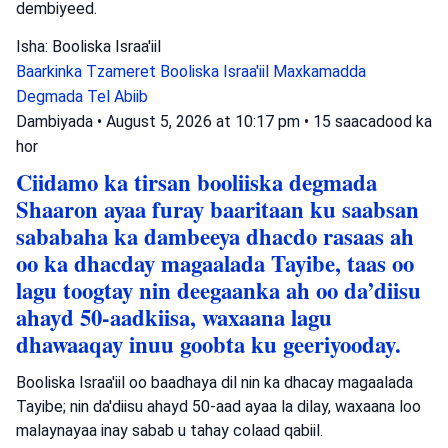
dembiyeed.
Isha: Booliska Israa'iil
Baarkinka Tzameret
Booliska Israa'iil
Maxkamadda
Degmada Tel Abiib
Dambiyada
•
August 5, 2026 at 10:17 pm
•
15 saacadood ka
hor
Ciidamo ka tirsan booliiska degmada
Shaaron ayaa furay baaritaan ku saabsan
sababaha ka dambeeya dhacdo rasaas ah
oo ka dhacday magaalada Tayibe, taas oo
lagu toogtay nin deegaanka ah oo da’diisu
ahayd 50-aadkiisa, waxaana lagu
dhawaaqay inuu goobta ku geeriyooday.
Booliska Israa'iil oo baadhaya dil nin ka dhacay magaalada
Tayibe; nin da'diisu ahayd 50-aad ayaa la dilay, waxaana loo
malaynayaa inay sabab u tahay colaad qabiil.