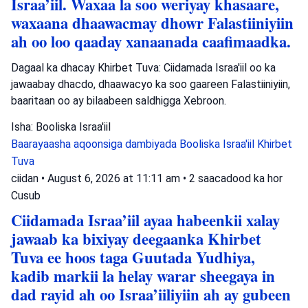
Israa’iil. Waxaa la soo weriyay khasaare,
waxaana dhaawacmay dhowr Falastiiniyiin
ah oo loo qaaday xanaanada caafimaadka.
Dagaal ka dhacay Khirbet Tuva: Ciidamada Israa'iil oo ka
jawaabay dhacdo, dhaawacyo ka soo gaareen Falastiiniyiin,
baaritaan oo ay bilaabeen saldhigga Xebroon.
Isha: Booliska Israa'iil
Baarayaasha aqoonsiga dambiyada
Booliska Israa'iil
Khirbet
Tuva
ciidan
•
August 6, 2026 at 11:11 am
•
2 saacadood ka hor
Cusub
Ciidamada Israa’iil ayaa habeenkii xalay
jawaab ka bixiyay deegaanka Khirbet
Tuva ee hoos taga Guutada Yudhiya,
kadib markii la helay warar sheegaya in
dad rayid ah oo Israa’iiliyiin ah ay gubeen