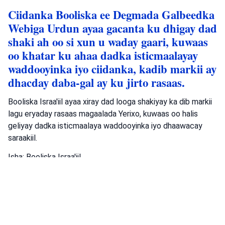
Ciidanka Booliska ee Degmada Galbeedka
Webiga Urdun ayaa gacanta ku dhigay dad
shaki ah oo si xun u waday gaari, kuwaas
oo khatar ku ahaa dadka isticmaalayay
waddooyinka iyo ciidanka, kadib markii ay
dhacday daba-gal ay ku jirto rasaas.
Booliska Israa'iil ayaa xiray dad looga shakiyay ka dib markii
lagu eryaday rasaas magaalada Yerixo, kuwaas oo halis
geliyay dadka isticmaalaya waddooyinka iyo dhaawacay
saraakiil.
Isha: Booliska Israa'iil
Booliska Israa'iil
Booliska Xuduudda
Degmada Yudhiya iyo
Samaariya
argagixiso
•
August 5, 2026 at 4:19 pm
•
21 saacadood ka
hor