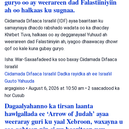
guryo oo ay weerareen dad Falastiiniyiin
ah oo halkaas ku sugnaa.
Ciidamada Difaaca Israa'iil (IDF) ayaa baaritaan ku
samaynaya dhacdo rabshado wadata oo ka dhacday
Khirbet Tuva, halkaas oo ay degganayaal Yuhuud ah
weerareen dad Falastiiniyiin ah, iyagoo dhaawacay dhowr
qof oo kale kuna gubay guryo.
Isha: War-Saxaafadeed ka soo baxay Ciidamada Difaaca
Israa'iil
Ciidamada Difaaca Israa'iil
Dadka rayidka ah ee Israa'iil
Guuto Yahuuda
argagixiso
•
August 6, 2026 at 10:50 am
•
2 saacadood ka
hor
Cusub
Dagaalyahanno ka tirsan laanta
hawlgallada ee ‘Arrow of Judah’ ayaa
weeraray guri ku yaal Xebroon, waxayna u