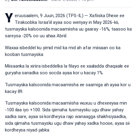
Y
eruusaalem, 9 Juun, 2026 (TPS-IL) — Xafiiska Dhexe ee
Tirakoobka Israa’iil ayaa soo weriyay in May 2026-kii,
tusmayska kalsoonida macaamiisha uu gaaray -16%, taasoo ka
sareysa -20% oo uu ahaa Abriil.
Waxaa isbeddel ku yimid mid ka mid ah afar miisaan oo ka
kooban tusmayska:
Miisaanka la xiriira isbeddelka la filayo ee xaaladda dhaqaale ee
guryaha sanadka soo socda ayaa kor u kacay 1%.
Tusmayska kalsoonida macaamiisha ee saamiga ah ayaa kor u
kacay 89.
Tusmayska kalsoonida macaamiisha wuxuu u dhexeeyaa min
-100 ilaa iyo +100. Sida qiimaha tusmaysku ugu dhaw yahay
xadka sare, ayaa sii kordheysa rajo wanaagga shakhsiyaadka,
sida qiimaha tusmaysku ugu dhaw yahay xadka hoose, ayaa sii
kordheysa niyad-jabka.