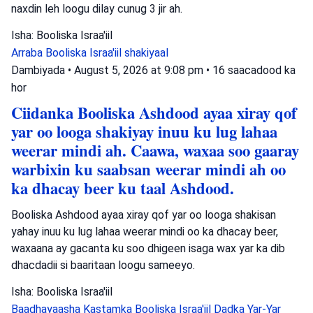
naxdin leh loogu dilay cunug 3 jir ah.
Isha: Booliska Israa'iil
Arraba
Booliska Israa'iil
shakiyaal
Dambiyada
•
August 5, 2026 at 9:08 pm
•
16 saacadood ka
hor
Ciidanka Booliska Ashdood ayaa xiray qof
yar oo looga shakiyay inuu ku lug lahaa
weerar mindi ah. Caawa, waxaa soo gaaray
warbixin ku saabsan weerar mindi ah oo
ka dhacay beer ku taal Ashdood.
Booliska Ashdood ayaa xiray qof yar oo looga shakisan
yahay inuu ku lug lahaa weerar mindi oo ka dhacay beer,
waxaana ay gacanta ku soo dhigeen isaga wax yar ka dib
dhacdadii si baaritaan loogu sameeyo.
Isha: Booliska Israa'iil
Baadhayaasha Kastamka
Booliska Israa'iil
Dadka Yar-Yar