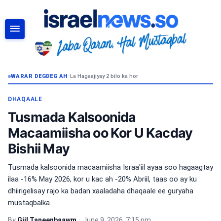
RAADI
WARAR DEGDEG AH
•
La Hagaajiyay 2 bilo ka hor
DHAQAALE
Tusmada Kalsoonida
Macaamiisha oo Kor U Kacday
Bishii May
Tusmada kalsoonida macaamiisha Israa'iil ayaa soo hagaagtay
ilaa -16% May 2026, kor u kac ah -20% Abriil, taas oo ay ku
dhiirigelisay rajo ka badan xaaladaha dhaqaale ee guryaha
mustaqbalka.
By
Giil Taneenbaawm
•
June 9, 2026, 7:15 pm