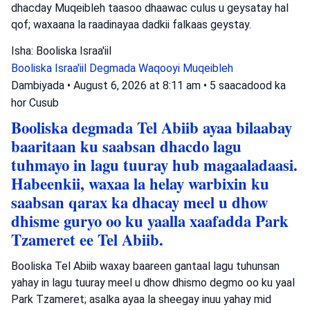
dhacday Muqeibleh taasoo dhaawac culus u geysatay hal
qof; waxaana la raadinayaa dadkii falkaas geystay.
Isha: Booliska Israa'iil
Booliska Israa'iil
Degmada Waqooyi
Muqeibleh
Dambiyada
•
August 6, 2026 at 8:11 am
•
5 saacadood ka
hor
Cusub
Booliska degmada Tel Abiib ayaa bilaabay
baaritaan ku saabsan dhacdo lagu
tuhmayo in lagu tuuray hub magaaladaasi.
Habeenkii, waxaa la helay warbixin ku
saabsan qarax ka dhacay meel u dhow
dhisme guryo oo ku yaalla xaafadda Park
Tzameret ee Tel Abiib.
Booliska Tel Abiib waxay baareen gantaal lagu tuhunsan
yahay in lagu tuuray meel u dhow dhismo degmo oo ku yaal
Park Tzameret; asalka ayaa la sheegay inuu yahay mid