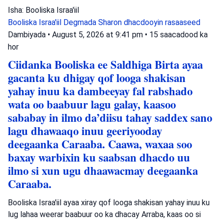
Isha: Booliska Israa'iil
Booliska Israa'iil
Degmada Sharon
dhacdooyin rasaaseed
Dambiyada
•
August 5, 2026 at 9:41 pm
•
15 saacadood ka
hor
Ciidanka Booliska ee Saldhiga Birta ayaa
gacanta ku dhigay qof looga shakisan
yahay inuu ka dambeeyay fal rabshado
wata oo baabuur lagu galay, kaasoo
sababay in ilmo da’diisu tahay saddex sano
lagu dhawaaqo inuu geeriyooday
deegaanka Caraaba. Caawa, waxaa soo
baxay warbixin ku saabsan dhacdo uu
ilmo si xun ugu dhaawacmay deegaanka
Caraaba.
Booliska Israa'iil ayaa xiray qof looga shakisan yahay inuu ku
lug lahaa weerar baabuur oo ka dhacay Arraba, kaas oo si