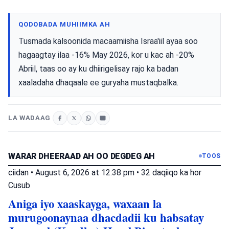
QODOBADA MUHIIMKA AH
Tusmada kalsoonida macaamiisha Israa'iil ayaa soo
hagaagtay ilaa -16% May 2026, kor u kac ah -20%
Abriil, taas oo ay ku dhiirigelisay rajo ka badan
xaaladaha dhaqaale ee guryaha mustaqbalka.
LA WADAAG
WARAR DHEERAAD AH OO DEGDEG AH
TOOS
ciidan
•
August 6, 2026 at 12:38 pm
•
32 daqiiqo ka hor
Cusub
Aniga iyo xaaskayga, waxaan la
murugoonaynaa dhacdadii ku habsatay