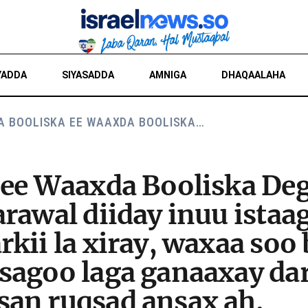
YADDA
SIYASADDA
AMNIGA
DHAQAALAHA
A BOOLISKA EE WAAXDA BOOLISKA…
 ee Waaxda Booliska De
rawal diiday inuu istaa
kii la xiray, waxaa soo
sagoo laga ganaaxay da
an ruqsad ansax ah.