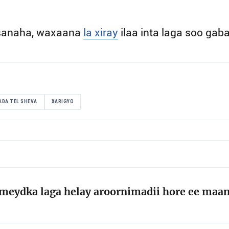
sanaha, waxaana
la xiray
ilaa inta laga soo ga
ADA TEL SHEVA
XARIGYO
in meydka laga helay aroornimadii hore ee maa