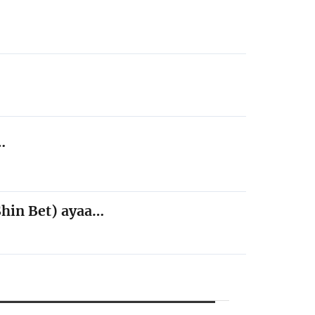
…
Shin Bet) ayaa…