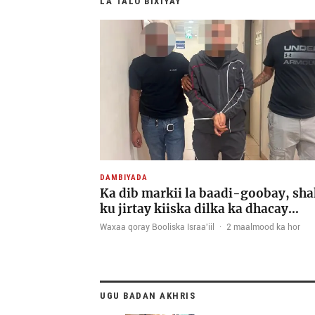
LA TALO BIXIYAY
DAMBIYADA
Ka dib markii la baadi-goobay, sha
ku jirtay kiiska dilka ka dhacay…
Waxaa qoray Booliska Israa'iil
·
2 maalmood ka hor
UGU BADAN AKHRIS