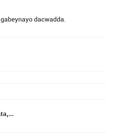
bagabeynayo dacwadda.
nta,…