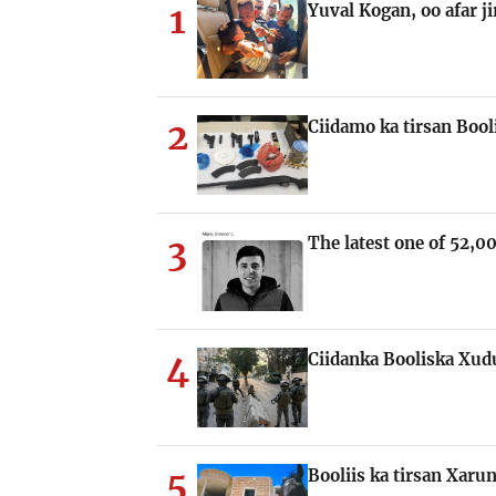
1
Yuval Kogan, oo afar j
2
Ciidamo ka tirsan Boo
3
The latest one of 52,00
4
Ciidanka Booliska Xud
5
Booliis ka tirsan Xaru