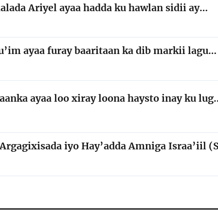
lada Ariyel ayaa hadda ku hawlan sidii ay…
’im ayaa furay baaritaan ka dib markii lagu…
anka ayaa loo xiray loona haysto inay ku lug
Argagixisada iyo Hay’adda Amniga Israa’iil (