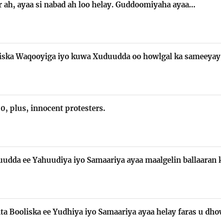
ir ah, ayaa si nabad ah loo helay. Guddoomiyaha ayaa…
liska Waqooyiga iyo kuwa Xuduudda oo howlgal ka sameeya
0, plus, innocent protesters.
uudda ee Yahuudiya iyo Samaariya ayaa maalgelin ballaaran 
nta Booliska ee Yudhiya iyo Samaariya ayaa helay faras u dh