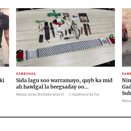
DAMBIYADA
DAMB
ki
Sida lagu soo warramayo, qayb ka mid
Nin
ah hawlgal la beegsaday oo…
Gad
Sub
Waxaa qoray Booliska Israa'iil
·
2 maalmood ka hor
Waxaa