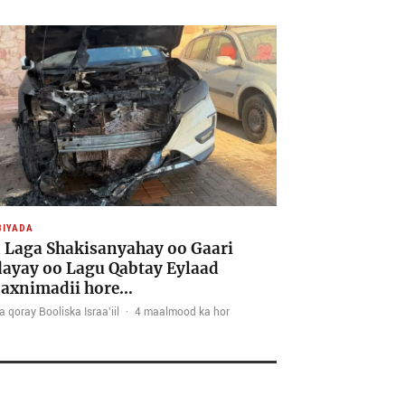
IYADA
 Laga Shakisanyahay oo Gaari
ayay oo Lagu Qabtay Eylaad
axnimadii hore…
 qoray Booliska Israa'iil
·
4 maalmood ka hor