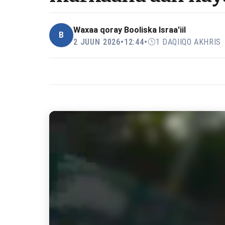
Waxaa qoray
Booliska Israa'iil
B
2 JUUN 2026
•
12:44
•
1 DAQIIQO AKHRIS