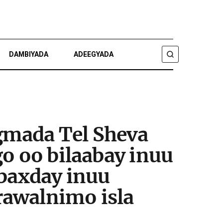
DAMBIYADA
ADEEGYADA
RAADI
gmada Tel Sheva
go oo bilaabay inuu
 baxday inuu
rawalnimo isla