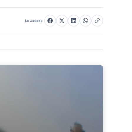
La wadaag
La wadaag Facebook
La wadaag X
La wadaag LinkedIn
La wadaag WhatsApp
Nuqul link