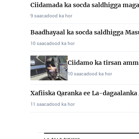
Ciidamada ka socda saldhigga magaa
9 saacadood ka hor
Baadhayaal ka socda saldhigga Masu
10 saacadood ka hor
Ciidamo ka tirsan amma
10 saacadood ka hor
Xafiiska Qaranka ee La-dagaalanka 
11 saacadood ka hor