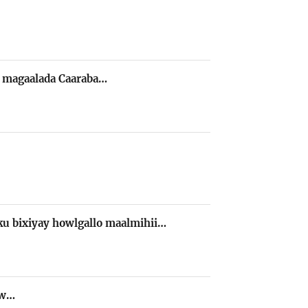
y magaalada Caaraba…
ku bixiyay howlgallo maalmihii…
ow…