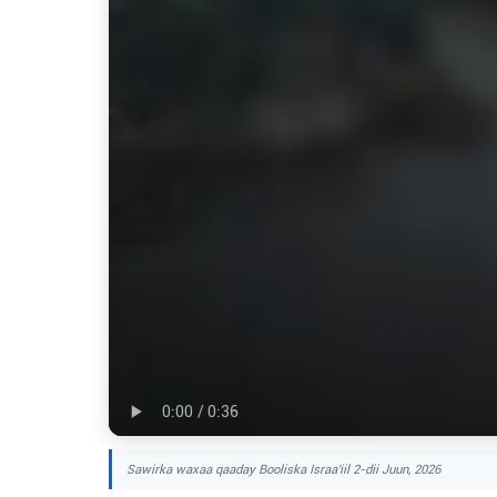
Sawirka waxaa qaaday Booliska Israa'iil 2-dii Juun, 2026