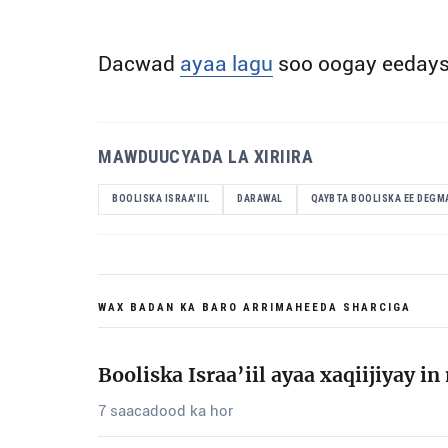
Dacwad
ayaa lagu
soo oogay eeday
MAWDUUCYADA LA XIRIIRA
BOOLISKA ISRAA'IIL
DARAWAL
QAYBTA BOOLISKA EE DEGM
WAX BADAN KA BARO ARRIMAHEEDA SHARCIGA
Booliska Israa’iil ayaa xaqiijiyay 
7 saacadood ka hor