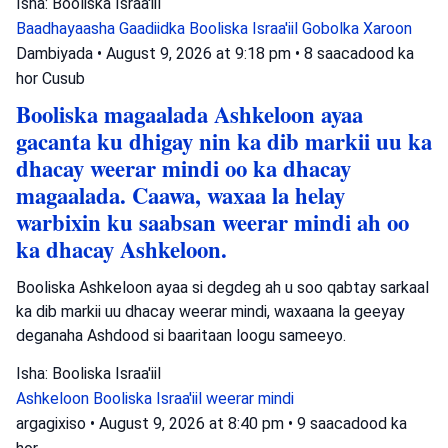
Isha: Booliska Israa'iil
Baadhayaasha Gaadiidka
Booliska Israa'iil
Gobolka Xaroon
Dambiyada
•
August 9, 2026 at 9:18 pm
•
8 saacadood ka
hor
Cusub
Booliska magaalada Ashkeloon ayaa
gacanta ku dhigay nin ka dib markii uu ka
dhacay weerar mindi oo ka dhacay
magaalada. Caawa, waxaa la helay
warbixin ku saabsan weerar mindi ah oo
ka dhacay Ashkeloon.
Booliska Ashkeloon ayaa si degdeg ah u soo qabtay sarkaal
ka dib markii uu dhacay weerar mindi, waxaana la geeyay
deganaha Ashdood si baaritaan loogu sameeyo.
Isha: Booliska Israa'iil
Ashkeloon
Booliska Israa'iil
weerar mindi
argagixiso
•
August 9, 2026 at 8:40 pm
•
9 saacadood ka