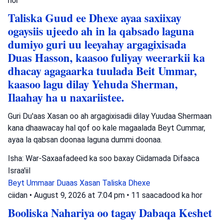
hor
Taliska Guud ee Dhexe ayaa saxiixay
ogaysiis ujeedo ah in la qabsado laguna
dumiyo guri uu leeyahay argagixisada
Duas Hasson, kaasoo fuliyay weerarkii ka
dhacay agagaarka tuulada Beit Ummar,
kaasoo lagu dilay Yehuda Sherman,
Ilaahay ha u naxariistee.
Guri Du'aas Xasan oo ah argagixisadii dilay Yuudaa Shermaan
kana dhaawacay hal qof oo kale magaalada Beyt Cummar,
ayaa la qabsan doonaa laguna dummi doonaa.
Isha: War-Saxaafadeed ka soo baxay Ciidamada Difaaca
Israa'iil
Beyt Ummaar
Duaas Xasan
Taliska Dhexe
ciidan
•
August 9, 2026 at 7:04 pm
•
11 saacadood ka hor
Booliska Nahariya oo tagay Dabaqa Keshet