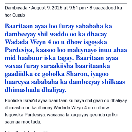
Dambiyada
•
August 9, 2026 at 9:51 pm
•
8 saacadood ka
hor
Cusub
Baaritaan ayaa loo furay sababaha ka
dambeeyay shil waddo oo ka dhacay
Wadada Weyn 4 oo u dhow isgoyska
Pardesiya, kaasoo loo maleynayo inuu ahaa
mid baabuur iska tagay. Baaritaan ayaa
waxaa furay saraakiisha baaritaanka
gaadiidka ee gobolka Sharon, iyagoo
baareysa sababaha ka dambeeyay shilkaas
dhimashada dhaliyay.
Booliska Israa'iil ayaa baaritaan ku haya shil gaari oo dhaliyay
dhimasho oo ka dhacay Wadada Weyn 4 oo u dhow
Isgoyska Pardesiya, waxaana la xaqiijiyay geerida qofkii
saarnaa mootada.