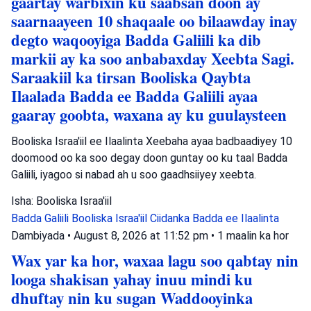
gaartay warbixin ku saabsan doon ay
saarnaayeen 10 shaqaale oo bilaawday inay
degto waqooyiga Badda Galiili ka dib
markii ay ka soo anbabaxday Xeebta Sagi.
Saraakiil ka tirsan Booliska Qaybta
Ilaalada Badda ee Badda Galiili ayaa
gaaray goobta, waxana ay ku guulaysteen
Booliska Israa'iil ee Ilaalinta Xeebaha ayaa badbaadiyey 10
doomood oo ka soo degay doon guntay oo ku taal Badda
Galiili, iyagoo si nabad ah u soo gaadhsiiyey xeebta.
Isha: Booliska Israa'iil
Badda Galiili
Booliska Israa'iil
Ciidanka Badda ee Ilaalinta
Dambiyada
•
August 8, 2026 at 11:52 pm
•
1 maalin ka hor
Wax yar ka hor, waxaa lagu soo qabtay nin
looga shakisan yahay inuu mindi ku
dhuftay nin ku sugan Waddooyinka