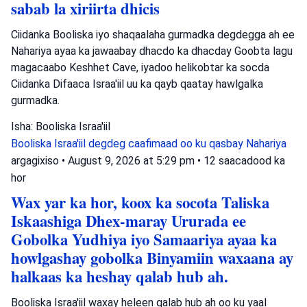
sabab la xiriirta dhicis
Ciidanka Booliska iyo shaqaalaha gurmadka degdegga ah ee
Nahariya ayaa ka jawaabay dhacdo ka dhacday Goobta lagu
magacaabo Keshhet Cave, iyadoo helikobtar ka socda
Ciidanka Difaaca Israa'iil uu ka qayb qaatay hawlgalka
gurmadka.
Isha: Booliska Israa'iil
Booliska Israa'iil
degdeg caafimaad oo ku qasbay
Nahariya
argagixiso
•
August 9, 2026 at 5:29 pm
•
12 saacadood ka
hor
Wax yar ka hor, koox ka socota Taliska
Iskaashiga Dhex-maray Ururada ee
Gobolka Yudhiya iyo Samaariya ayaa ka
howlgashay gobolka Binyamiin waxaana ay
halkaas ka heshay qalab hub ah.
Booliska Israa'iil waxay heleen qalab hub ah oo ku yaal