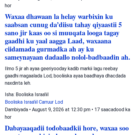
hor
Waxaa dhawaan la helay warbixin ku
saabsan cunug da’diisu tahay qiyaastii 5
sano jir kaas oo si muuqata looga tagay
gaadhi ku yaal aagga Laad, waxaana
ciidamada gurmadka ah ay ku
sameynayaan dadaallo nolol-badbaadin ah.
Ilmo 5 jir ah ayaa geeriyooday kadib markii lagu reebay
gaadhi magaalada Lod; booliiska ayaa baadhaya dhacdada
naxdinta leh.
Isha: Booliska Israa'iil
Booliska Israa'iil
Carruur
Lod
Dambiyada
•
August 9, 2026 at 12:30 pm
•
17 saacadood ka
hor
Dabayaaqadii todobaadkii hore, waxaa soo