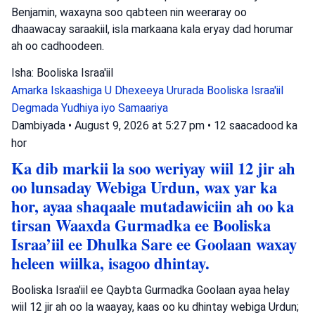
Benjamin, waxayna soo qabteen nin weeraray oo
dhaawacay saraakiil, isla markaana kala eryay dad horumar
ah oo cadhoodeen.
Isha: Booliska Israa'iil
Amarka Iskaashiga U Dhexeeya Ururada
Booliska Israa'iil
Degmada Yudhiya iyo Samaariya
Dambiyada
•
August 9, 2026 at 5:27 pm
•
12 saacadood ka
hor
Ka dib markii la soo weriyay wiil 12 jir ah
oo lunsaday Webiga Urdun, wax yar ka
hor, ayaa shaqaale mutadawiciin ah oo ka
tirsan Waaxda Gurmadka ee Booliska
Israa’iil ee Dhulka Sare ee Goolaan waxay
heleen wiilka, isagoo dhintay.
Booliska Israa'iil ee Qaybta Gurmadka Goolaan ayaa helay
wiil 12 jir ah oo la waayay, kaas oo ku dhintay webiga Urdun;