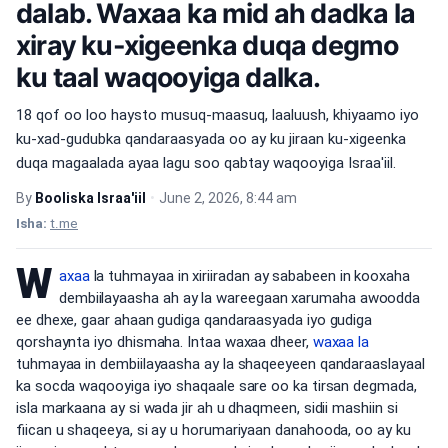
dalab. Waxaa ka mid ah dadka la
xiray ku-xigeenka duqa degmo
ku taal waqooyiga dalka.
18 qof oo loo haysto musuq-maasuq, laaluush, khiyaamo iyo
ku-xad-gudubka qandaraasyada oo ay ku jiraan ku-xigeenka
duqa magaalada ayaa lagu soo qabtay waqooyiga Israa'iil.
By
Booliska Israa'iil
•
June 2, 2026, 8:44 am
Isha:
t.me
W
axaa
la tuhmayaa in xiriiradan ay sababeen in kooxaha
dembiilayaasha ah ay la wareegaan xarumaha awoodda
ee dhexe, gaar ahaan gudiga qandaraasyada iyo gudiga
qorshaynta iyo dhismaha. Intaa waxaa dheer,
waxaa la
tuhmayaa in dembiilayaasha ay la shaqeeyeen qandaraaslayaal
ka socda waqooyiga iyo shaqaale sare oo ka tirsan degmada,
isla markaana ay si wada jir ah u dhaqmeen, sidii mashiin si
fiican u shaqeeya, si ay u horumariyaan danahooda, oo ay ku