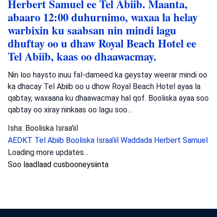
Herbert Samuel ee Tel Abiib. Maanta,
abaaro 12:00 duhurnimo, waxaa la helay
warbixin ku saabsan nin mindi lagu
dhuftay oo u dhaw Royal Beach Hotel ee
Tel Abiib, kaas oo dhaawacmay.
Nin loo haysto inuu fal-dameed ka geystay weerar mindi oo
ka dhacay Tel Abiib oo u dhow Royal Beach Hotel ayaa la
qabtay, waxaana ku dhaawacmay hal qof. Booliska ayaa soo
qabtay oo xiray ninkaas oo lagu soo…
Isha: Booliska Israa'iil
AEDKT Tel Abiib
Booliska Israa'iil
Waddada Herbert Samuel
Loading more updates…
Soo laadlaad cusbooneysiinta