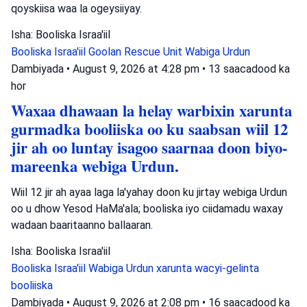
qoyskiisa waa la ogeysiiyay.
Isha: Booliska Israa'iil
Booliska Israa'iil
Goolan Rescue Unit
Wabiga Urdun
Dambiyada
•
August 9, 2026 at 4:28 pm
•
13 saacadood ka
hor
Waxaa dhawaan la helay warbixin xarunta
gurmadka booliiska oo ku saabsan wiil 12
jir ah oo luntay isagoo saarnaa doon biyo-
mareenka webiga Urdun.
Wiil 12 jir ah ayaa laga la'yahay doon ku jirtay webiga Urdun
oo u dhow Yesod HaMa'ala; booliska iyo ciidamadu waxay
wadaan baaritaanno ballaaran.
Isha: Booliska Israa'iil
Booliska Israa'iil
Wabiga Urdun
xarunta wacyi-gelinta
booliiska
Dambiyada
•
August 9, 2026 at 2:08 pm
•
16 saacadood ka