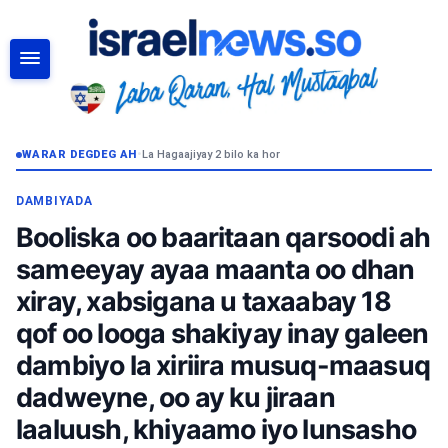
RAADI
WARAR DEGDEG AH
•
La Hagaajiyay 2 bilo ka hor
DAMBIYADA
Booliska oo baaritaan qarsoodi ah
sameeyay ayaa maanta oo dhan
xiray, xabsigana u taxaabay 18
qof oo looga shakiyay inay galeen
dambiyo la xiriira musuq-maasuq
dadweyne, oo ay ku jiraan
laaluush, khiyaamo iyo lunsasho