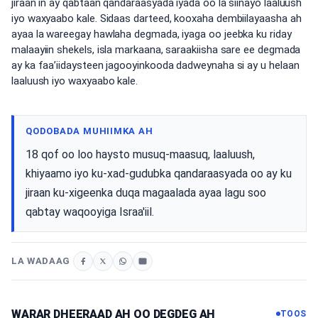
jiraan in ay qabtaan qandaraasyada iyada oo la siinayo laaluush
iyo waxyaabo kale. Sidaas darteed, kooxaha dembiilayaasha ah
ayaa la wareegay hawlaha degmada, iyaga oo jeebka ku riday
malaayiin shekels, isla markaana, saraakiisha sare ee degmada
ay ka faa’iidaysteen jagooyinkooda dadweynaha si ay u helaan
laaluush iyo waxyaabo kale.
QODOBADA MUHIIMKA AH
18 qof oo loo haysto musuq-maasuq, laaluush,
khiyaamo iyo ku-xad-gudubka qandaraasyada oo ay ku
jiraan ku-xigeenka duqa magaalada ayaa lagu soo
qabtay waqooyiga Israa'iil.
LA WADAAG
WARAR DHEERAAD AH OO DEGDEG AH
TOOS