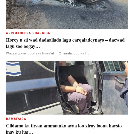
ARRIMAHEEDA SHARCIGA
Horey u sii wad dadaallada lagu carqaladeynayo – dacwad
lagu soo oogay…
Waxaa qoray Booliska Israa'iil
·
2 maalmood ka hor
DAMBIYADA
Ciidamo ka tirsan ammaanka ayaa loo xiray loona haysto
inay ku lug…