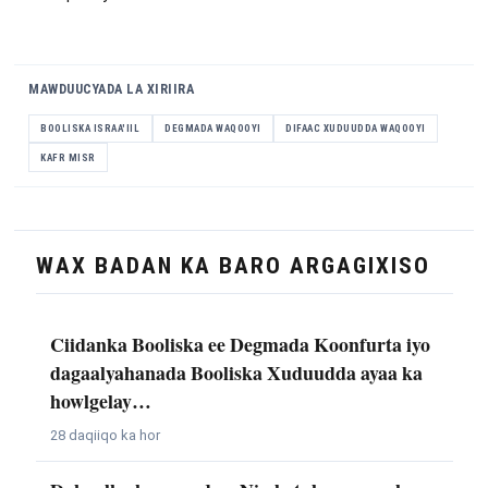
MAWDUUCYADA LA XIRIIRA
BOOLISKA ISRAA'IIL
DEGMADA WAQOOYI
DIFAAC XUDUUDDA WAQOOYI
KAFR MISR
WAX BADAN KA BARO ARGAGIXISO
Ciidanka Booliska ee Degmada Koonfurta iyo
dagaalyahanada Booliska Xuduudda ayaa ka
howlgelay…
28 daqiiqo ka hor