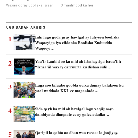
Waxaa qoray Booliska Israa'iil
·
3 maalmood ka hor
UGU BADAN AKHRIS
1
Intii lagu guda jiray hawlgal ay fuliyeen booliska
Waqooyiga iyo ciidanka Booliska Xuduudda
Waqooyi…
2
Yaa’ir Laabid oo ka mid ah Isbahaysiga Israa’iil:
“Israa’iil waxay carruurta ku dishaa sidii…
3
Laga soo bilaabo goobta uu ku dumay balakoon ku
yaal waddada KKL ee magaalada…
4
Sida qeyb ka mid ah hawlgal lagu xaqiijinayo
dambiyada dhaqaale ee ay galeen dadka…
5
Qorigii la qabto oo dhan waa rasaas la joojiyay.