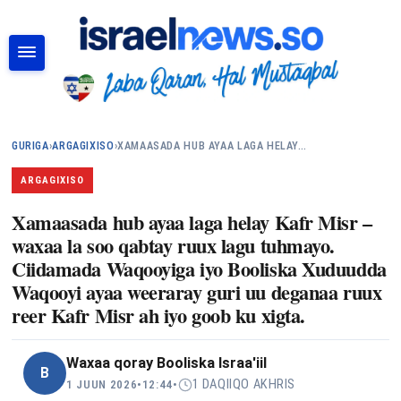
RAADI
GURIGA
›
ARGAGIXISO
›
XAMAASADA HUB AYAA LAGA HELAY…
ARGAGIXISO
Xamaasada hub ayaa laga helay Kafr Misr –
waxaa la soo qabtay ruux lagu tuhmayo.
Ciidamada Waqooyiga iyo Booliska Xuduudda
Waqooyi ayaa weeraray guri uu deganaa ruux
reer Kafr Misr ah iyo goob ku xigta.
Waxaa qoray
Booliska Israa'iil
B
1 DAQIIQO AKHRIS
1 JUUN 2026
•
12:44
•