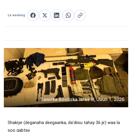
La wadaag
La wadaag Facebook
La wadaag X
La wadaag LinkedIn
La wadaag WhatsApp
Nuqul link
Sawirka Booliska Israa'iil, Juun 1, 2026
Shakiye (deganaha deegaanka, da'diisu tahay 36 jir) waa la
soo qabtay.