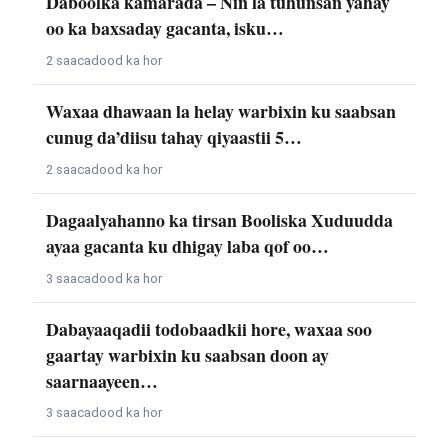
Daboolka kamarada – Nin la tuhunsan yahay
oo ka baxsaday gacanta, isku…
2 saacadood ka hor
Waxaa dhawaan la helay warbixin ku saabsan
cunug da’diisu tahay qiyaastii 5…
2 saacadood ka hor
Dagaalyahanno ka tirsan Booliska Xuduudda
ayaa gacanta ku dhigay laba qof oo…
3 saacadood ka hor
Dabayaaqadii todobaadkii hore, waxaa soo
gaartay warbixin ku saabsan doon ay
saarnaayeen…
3 saacadood ka hor