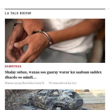
LA TALO BIXIYAY
DAMBIYADA
Shalay subax, waxaa soo gaaray warar ku saabsan saddex
dhacdo oo mindi…
Waxaa qoray Booliska Israa'iil
·
19 saacadood ka hor