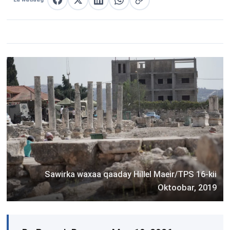
La wadaag Facebook
La wadaag X
La wadaag LinkedIn
La wadaag WhatsApp
Nuqul link
Sawirka waxaa qaaday Hillel Maeir/TPS 16-kii
Oktoobar, 2019