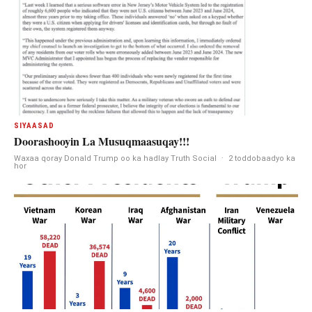
SIYAASAD
Doorashooyin La Musuqmaasuqay!!!
Waxaa qoray Donald Trump oo ka hadlay Truth Social
·
2 toddobaadyo ka
hor