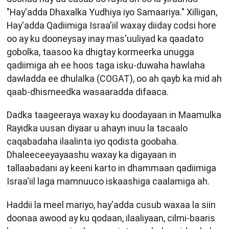
"Hay'adda Dhaxalka Yudhiya iyo Samaariya." Xilligan,
Hay'adda Qadiimiga Israa'iil waxay diiday codsi hore
oo ay ku dooneysay inay mas'uuliyad ka qaadato
gobolka, taasoo ka dhigtay kormeerka unugga
qadiimiga ah ee hoos taga isku-duwaha hawlaha
dawladda ee dhulalka (COGAT), oo ah qayb ka mid ah
qaab-dhismeedka wasaaradda difaaca.
Dadka taageeraya waxay ku doodayaan in Maamulka
Rayidka uusan diyaar u ahayn inuu la tacaalo
caqabadaha ilaalinta iyo qodista goobaha.
Dhaleeceeyayaashu waxay ka digayaan in
tallaabadani ay keeni karto in dhammaan qadiimiga
Israa'iil laga mamnuuco iskaashiga caalamiga ah.
Haddii la meel mariyo, hay'adda cusub waxaa la siin
doonaa awood ay ku qodaan, ilaaliyaan, cilmi-baaris