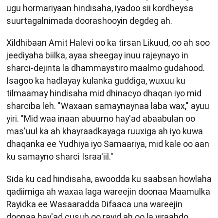
ugu hormariyaan hindisaha, iyadoo sii kordheysa
suurtagalnimada doorashooyin degdeg ah.
Xildhibaan Amit Halevi oo ka tirsan Likuud, oo ah soo
jeediyaha biilka, ayaa sheegay inuu rajeynayo in
sharci-dejinta la dhammaystiro maalmo gudahood.
Isagoo ka hadlayay kulanka guddiga, wuxuu ku
tilmaamay hindisaha mid dhinacyo dhaqan iyo mid
sharciba leh. "Waxaan samaynaynaa laba wax," ayuu
yiri. "Mid waa inaan abuurno hay'ad abaabulan oo
mas'uul ka ah khayraadkayaga ruuxiga ah iyo kuwa
dhaqanka ee Yudhiya iyo Samaariya, mid kale oo aan
ku samayno sharci Israa'iil."
Sida ku cad hindisaha, awoodda ku saabsan howlaha
qadiimiga ah waxaa laga wareejin doonaa Maamulka
Rayidka ee Wasaaradda Difaaca una wareejin
doonaa hay'ad cusub oo rayid ah oo la yiraahdo