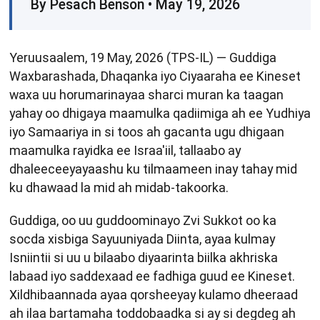
By Pesach Benson • May 19, 2026
Yeruusaalem, 19 May, 2026 (TPS-IL) — Guddiga
Waxbarashada, Dhaqanka iyo Ciyaaraha ee Kineset
waxa uu horumarinayaa sharci muran ka taagan
yahay oo dhigaya maamulka qadiimiga ah ee Yudhiya
iyo Samaariya in si toos ah gacanta ugu dhigaan
maamulka rayidka ee Israa'iil, tallaabo ay
dhaleeceeyayaashu ku tilmaameen inay tahay mid
ku dhawaad ​​la mid ah midab-takoorka.
Guddiga, oo uu guddoominayo Zvi Sukkot oo ka
socda xisbiga Sayuuniyada Diinta, ayaa kulmay
Isniintii si uu u bilaabo diyaarinta biilka akhriska
labaad iyo saddexaad ee fadhiga guud ee Kineset.
Xildhibaannada ayaa qorsheeyay kulamo dheeraad
ah ilaa bartamaha toddobaadka si ay si degdeg ah