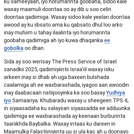
ku sameeyaan, iyo horumarinta goobaha, sidoo kale
waxay maamuli doontaa oo ay dib u soo celin
doontaa qadiimiga. Waxay sidoo kale yeelan doontaa
awood ay ku iibsato ama ku qabsato dhul loo arko
inay muhiim u tahay ilaalinta iyo horumarinta
goobaha qadiimiga ah iyo kuwa dhaqanka
ee
gobolka
oo dhan.
Sida ay soo werisay The Press Service of Israel
sanadkii 2025, qadiimiyiintii Israa'iil waxay isku
arkeen inay si dhab ah uga baxeen bulshada
caalamiga ah ee waxbarashada, iyagoo aan awoodin
inay daabacaan natiijooyinka ka soo baxay
Yudhiya
iyo
Samaariya. Khubaradu waxay u sheegeen TPS-IL
in siyaasadaha ku salaysan siyaasadda ee adduunka
qadiimiga ee waxbarashada ay keenaan burburinta
taariikhda Baybalka. Waxay intaas ku dareen in
Maamulka Falastiiniyiinta uu si ula kac ah u doonayo