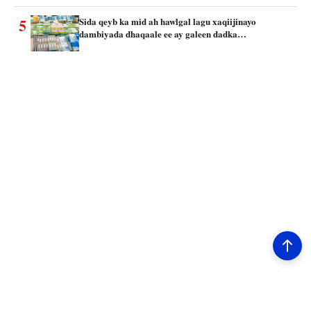
5
Sida qeyb ka mid ah hawlgal lagu xaqiijinayo
dambiyada dhaqaale ee ay galeen dadka…