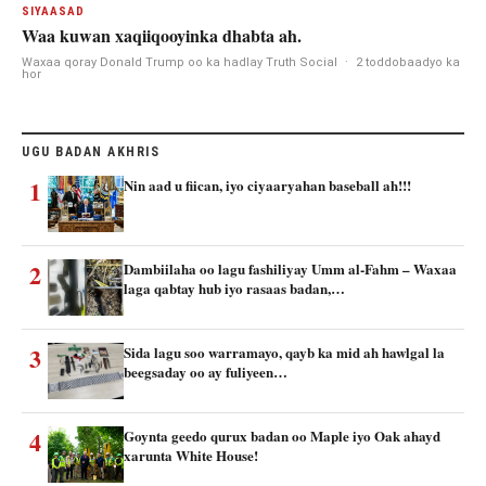
SIYAASAD
Waa kuwan xaqiiqooyinka dhabta ah.
Waxaa qoray Donald Trump oo ka hadlay Truth Social
·
2 toddobaadyo ka
hor
UGU BADAN AKHRIS
1
Nin aad u fiican, iyo ciyaaryahan baseball ah!!!
2
Dambiilaha oo lagu fashiliyay Umm al-Fahm – Waxaa
laga qabtay hub iyo rasaas badan,…
3
Sida lagu soo warramayo, qayb ka mid ah hawlgal la
beegsaday oo ay fuliyeen…
4
Goynta geedo qurux badan oo Maple iyo Oak ahayd
xarunta White House!