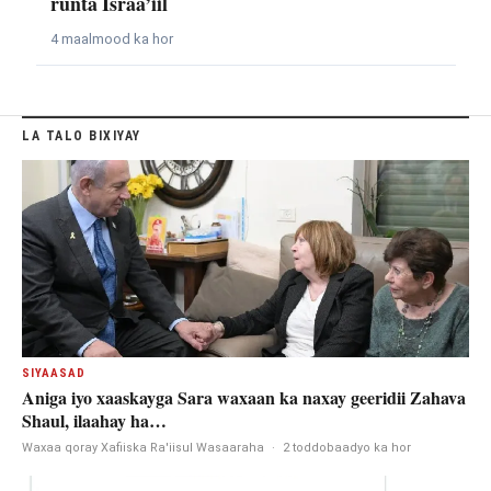
runta Israa’iil
4 maalmood ka hor
LA TALO BIXIYAY
SIYAASAD
Aniga iyo xaaskayga Sara waxaan ka naxay geeridii Zahava
Shaul, ilaahay ha…
Waxaa qoray Xafiiska Ra'iisul Wasaaraha
·
2 toddobaadyo ka hor