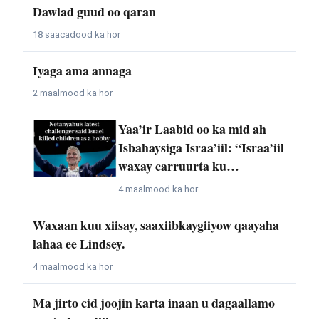
Dawlad guud oo qaran
18 saacadood ka hor
Iyaga ama annaga
2 maalmood ka hor
Yaa’ir Laabid oo ka mid ah
Isbahaysiga Israa’iil: “Israa’iil
waxay carruurta ku…
4 maalmood ka hor
Waxaan kuu xiisay, saaxiibkaygiiyow qaayaha
lahaa ee Lindsey.
4 maalmood ka hor
Ma jirto cid joojin karta inaan u dagaallamo