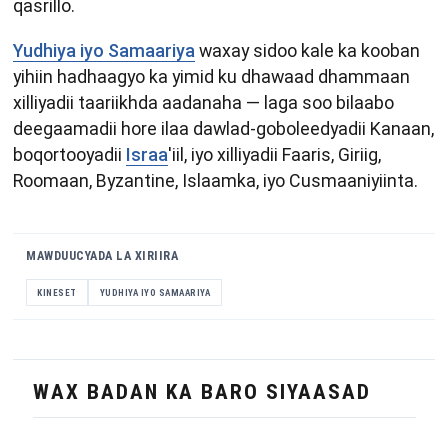
qasrillo.
Yudhiya iyo Samaariya
waxay sidoo kale ka kooban
yihiin hadhaagyo ka yimid ku dhawaad ​​dhammaan
xilliyadii taariikhda aadanaha — laga soo bilaabo
deegaamadii hore ilaa dawlad-goboleedyadii Kanaan,
boqortooyadii
Israa
'iil, iyo xilliyadii Faaris, Giriig,
Roomaan, Byzantine, Islaamka, iyo Cusmaaniyiinta.
MAWDUUCYADA LA XIRIIRA
KINESET
YUDHIYA IYO SAMAARIYA
WAX BADAN KA BARO SIYAASAD