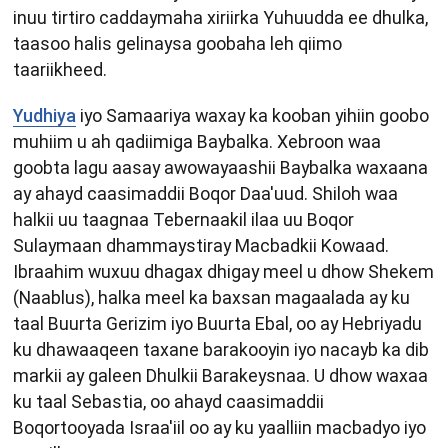
inuu tirtiro caddaymaha xiriirka Yuhuudda ee dhulka,
taasoo halis gelinaysa goobaha leh qiimo
taariikheed.
Yudhiya
iyo Samaariya waxay ka kooban yihiin goobo
muhiim u ah qadiimiga Baybalka. Xebroon waa
goobta lagu aasay awowayaashii Baybalka waxaana
ay ahayd caasimaddii Boqor Daa'uud. Shiloh waa
halkii uu taagnaa Tebernaakil ilaa uu Boqor
Sulaymaan dhammaystiray Macbadkii Kowaad.
Ibraahim wuxuu dhagax dhigay meel u dhow Shekem
(Naablus), halka meel ka baxsan magaalada ay ku
taal Buurta Gerizim iyo Buurta Ebal, oo ay Hebriyadu
ku dhawaaqeen taxane barakooyin iyo nacayb ka dib
markii ay galeen Dhulkii Barakeysnaa. U dhow waxaa
ku taal Sebastia, oo ahayd caasimaddii
Boqortooyada Israa'iil oo ay ku yaalliin macbadyo iyo