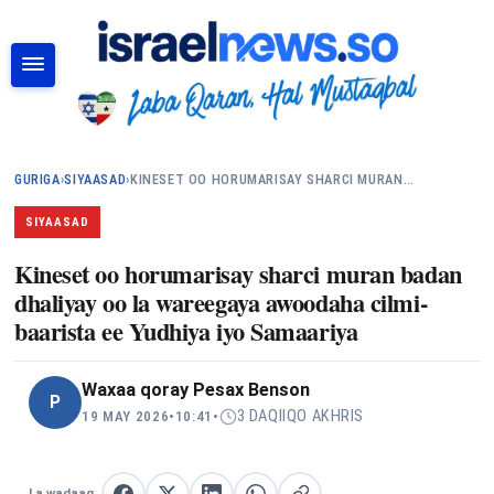
RAADI
GURIGA
›
SIYAASAD
›
KINESET OO HORUMARISAY SHARCI MURAN…
SIYAASAD
Kineset oo horumarisay sharci muran badan
dhaliyay oo la wareegaya awoodaha cilmi-
baarista ee Yudhiya iyo Samaariya
Waxaa qoray
Pesax Benson
P
3 DAQIIQO AKHRIS
19 MAY 2026
•
10:41
•
La wadaag