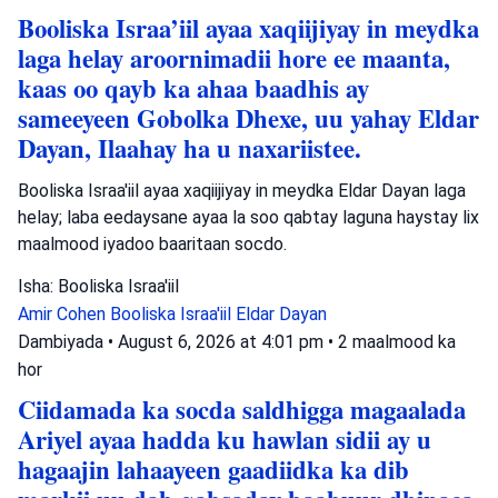
Booliska Israa’iil ayaa xaqiijiyay in meydka
laga helay aroornimadii hore ee maanta,
kaas oo qayb ka ahaa baadhis ay
sameeyeen Gobolka Dhexe, uu yahay Eldar
Dayan, Ilaahay ha u naxariistee.
Booliska Israa'iil ayaa xaqiijiyay in meydka Eldar Dayan laga
helay; laba eedaysane ayaa la soo qabtay laguna haystay lix
maalmood iyadoo baaritaan socdo.
Isha: Booliska Israa'iil
Amir Cohen
Booliska Israa'iil
Eldar Dayan
Dambiyada
•
August 6, 2026 at 4:01 pm
•
2 maalmood ka
hor
Ciidamada ka socda saldhigga magaalada
Ariyel ayaa hadda ku hawlan sidii ay u
hagaajin lahaayeen gaadiidka ka dib