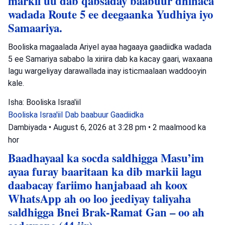
markii uu dab qabsaday baabuur dhinaca
wadada Route 5 ee deegaanka Yudhiya iyo
Samaariya.
Booliska magaalada Ariyel ayaa hagaaya gaadiidka wadada
5 ee Samariya sababo la xiriira dab ka kacay gaari, waxaana
lagu wargeliyay darawallada inay isticmaalaan waddooyin
kale.
Isha: Booliska Israa'iil
Booliska Israa'iil
Dab baabuur
Gaadiidka
Dambiyada
•
August 6, 2026 at 3:28 pm
•
2 maalmood ka
hor
Baadhayaal ka socda saldhigga Masu’im
ayaa furay baaritaan ka dib markii lagu
daabacay fariimo hanjabaad ah koox
WhatsApp ah oo loo jeediyay taliyaha
saldhigga Bnei Brak-Ramat Gan – oo ah