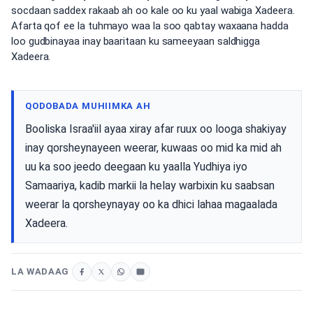
socdaan saddex rakaab ah oo kale oo ku yaal wabiga Xadeera.
Afarta qof ee la tuhmayo waa la soo qabtay waxaana hadda
loo gudbinayaa inay baaritaan ku sameeyaan saldhigga
Xadeera.
QODOBADA MUHIIMKA AH
Booliska Israa'iil ayaa xiray afar ruux oo looga shakiyay
inay qorsheynayeen weerar, kuwaas oo mid ka mid ah
uu ka soo jeedo deegaan ku yaalla Yudhiya iyo
Samaariya, kadib markii la helay warbixin ku saabsan
weerar la qorsheynayay oo ka dhici lahaa magaalada
Xadeera.
LA WADAAG