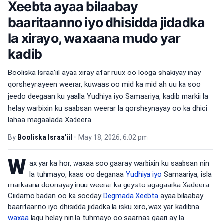
Xeebta ayaa bilaabay
baaritaanno iyo dhisidda jidadka
la xirayo, waxaana mudo yar
kadib
Booliska Israa'iil ayaa xiray afar ruux oo looga shakiyay inay
qorsheynayeen weerar, kuwaas oo mid ka mid ah uu ka soo
jeedo deegaan ku yaalla Yudhiya iyo Samaariya, kadib markii la
helay warbixin ku saabsan weerar la qorsheynayay oo ka dhici
lahaa magaalada Xadeera.
By
Booliska Israa'iil
•
May 18, 2026, 6:02 pm
W
ax yar ka hor, waxaa soo gaaray warbixin ku saabsan nin
la tuhmayo, kaas oo deganaa
Yudhiya iyo
Samaariya, isla
markaana doonayay inuu weerar ka geysto agagaarka Xadeera.
Ciidamo badan oo ka socday
Degmada Xeebta
ayaa bilaabay
baaritaanno iyo dhisidda jidadka la isku xiro, wax yar kadibna
waxaa
lagu helay nin la tuhmayo oo saarnaa gaari ay la