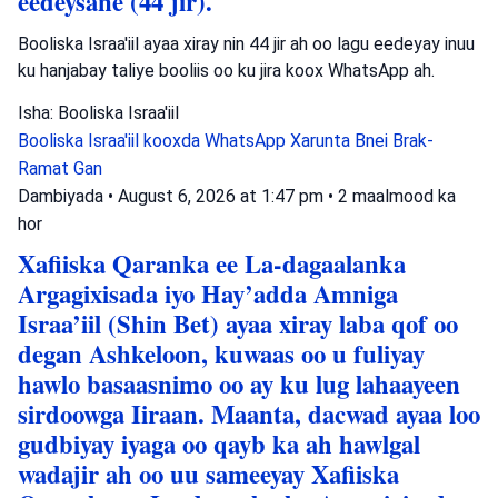
eedeysane (44 jir).
Booliska Israa'iil ayaa xiray nin 44 jir ah oo lagu eedeyay inuu
ku hanjabay taliye booliis oo ku jira koox WhatsApp ah.
Isha: Booliska Israa'iil
Booliska Israa'iil
kooxda WhatsApp
Xarunta Bnei Brak-
Ramat Gan
Dambiyada
•
August 6, 2026 at 1:47 pm
•
2 maalmood ka
hor
Xafiiska Qaranka ee La-dagaalanka
Argagixisada iyo Hay’adda Amniga
Israa’iil (Shin Bet) ayaa xiray laba qof oo
degan Ashkeloon, kuwaas oo u fuliyay
hawlo basaasnimo oo ay ku lug lahaayeen
sirdoowga Iiraan. Maanta, dacwad ayaa loo
gudbiyay iyaga oo qayb ka ah hawlgal
wadajir ah oo uu sameeyay Xafiiska