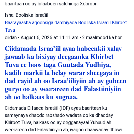
baaritaan oo ay bilaabeen saldhigga Xebroon.
Isha: Booliska Israa'iil
Baarayaasha aqoonsiga dambiyada
Booliska Israa'iil
Khirbet
Tuva
ciidan
•
August 6, 2026 at 11:11 am
•
2 maalmood ka hor
Ciidamada Israa’iil ayaa habeenkii xalay
jawaab ka bixiyay deegaanka Khirbet
Tuva ee hoos taga Guutada Yudhiya,
kadib markii la helay warar sheegaya in
dad rayid ah oo Israa’iiliyiin ah ay gubeen
guryo oo ay weerareen dad Falastiiniyiin
ah oo halkaas ku sugnaa.
Ciidamada Difaaca Israa'iil (IDF) ayaa baaritaan ku
samaynaya dhacdo rabshado wadata oo ka dhacday
Khirbet Tuva, halkaas oo ay degganayaal Yuhuud ah
weerareen dad Falastiiniyiin ah, iyagoo dhaawacay dhowr