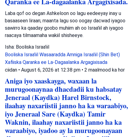
Qaranka ee La-dagaalanka Argagixisada.
Laba qof oo degan Ashkeloon oo lagu eedeeyay inay u
basaaseen Iiraan; maanta lagu soo oogay dacwad iyagoo
sawirro ka qaaday goobo muhiim ah oo Israa'iil ah iyagoo
raacaya tilmaamaha wakiil shisheeye.
Isha: Booliska Israa'iil
Booliska Israa'iil
Wasaaradda Amniga Israa'iil (Shin Bet)
Xafiiska Qaranka ee La-Dagaalanka Argagixisada
ciidan
•
August 6, 2026 at 12:38 pm
•
2 maalmood ka hor
Aniga iyo xaaskayga, waxaan la
murugoonaynaa dhacdadii ku habsatay
Jeneraal (Kaydka) Harel Birnstock,
ilaahay naxariistii janno ha ka waraabiyo,
iyo Jeneraal Sare (Kaydka) Tamir
Waknin, ilaahay naxariistii janno ha ka
waraabiyo, iyadoo ay la murugoonayaan