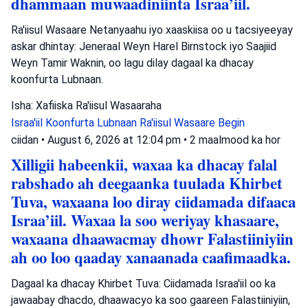
dhammaan muwaadiniinta Israa’iil.
Ra'iisul Wasaare Netanyaahu iyo xaaskiisa oo u tacsiyeeyay
askar dhintay: Jeneraal Weyn Harel Birnstock iyo Saajiid
Weyn Tamir Waknin, oo lagu dilay dagaal ka dhacay
koonfurta Lubnaan.
Isha: Xafiiska Ra'iisul Wasaaraha
Israa'iil
Koonfurta Lubnaan
Ra'iisul Wasaare Begin
ciidan
•
August 6, 2026 at 12:04 pm
•
2 maalmood ka hor
Xilligii habeenkii, waxaa ka dhacay falal
rabshado ah deegaanka tuulada Khirbet
Tuva, waxaana loo diray ciidamada difaaca
Israa’iil. Waxaa la soo weriyay khasaare,
waxaana dhaawacmay dhowr Falastiiniyiin
ah oo loo qaaday xanaanada caafimaadka.
Dagaal ka dhacay Khirbet Tuva: Ciidamada Israa'iil oo ka
jawaabay dhacdo, dhaawacyo ka soo gaareen Falastiiniyiin,