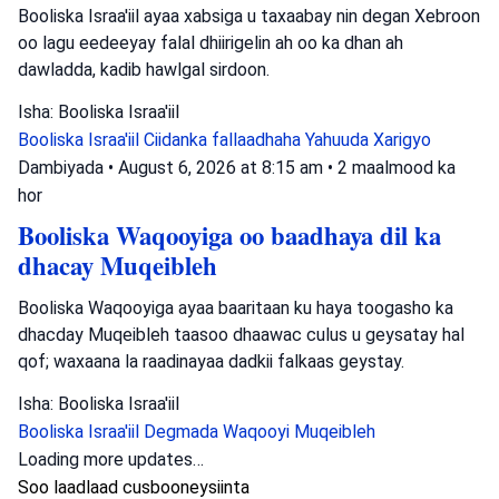
Booliska Israa'iil ayaa xabsiga u taxaabay nin degan Xebroon
oo lagu eedeeyay falal dhiirigelin ah oo ka dhan ah
dawladda, kadib hawlgal sirdoon.
Isha: Booliska Israa'iil
Booliska Israa'iil
Ciidanka fallaadhaha Yahuuda
Xarigyo
Dambiyada
•
August 6, 2026 at 8:15 am
•
2 maalmood ka
hor
Booliska Waqooyiga oo baadhaya dil ka
dhacay Muqeibleh
Booliska Waqooyiga ayaa baaritaan ku haya toogasho ka
dhacday Muqeibleh taasoo dhaawac culus u geysatay hal
qof; waxaana la raadinayaa dadkii falkaas geystay.
Isha: Booliska Israa'iil
Booliska Israa'iil
Degmada Waqooyi
Muqeibleh
Loading more updates…
Soo laadlaad cusbooneysiinta