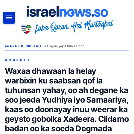
RAADI
WARAR DEGDEG AH
•
La Hagaajiyay 3 bilo ka hor
ARGAGIXISO
Waxaa dhawaan la helay
warbixin ku saabsan qof la
tuhunsan yahay, oo ah degane ka
soo jeeda Yudhiya iyo Samaariya,
kaas oo doonayay inuu weerar ka
geysto gobolka Xadeera. Ciidamo
badan oo ka socda Degmada