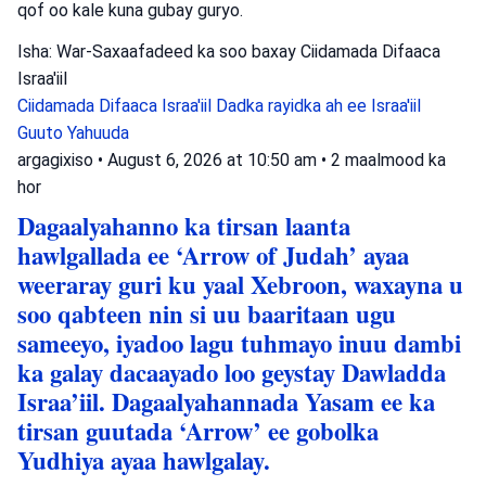
qof oo kale kuna gubay guryo.
Isha: War-Saxaafadeed ka soo baxay Ciidamada Difaaca
Israa'iil
Ciidamada Difaaca Israa'iil
Dadka rayidka ah ee Israa'iil
Guuto Yahuuda
argagixiso
•
August 6, 2026 at 10:50 am
•
2 maalmood ka
hor
Dagaalyahanno ka tirsan laanta
hawlgallada ee ‘Arrow of Judah’ ayaa
weeraray guri ku yaal Xebroon, waxayna u
soo qabteen nin si uu baaritaan ugu
sameeyo, iyadoo lagu tuhmayo inuu dambi
ka galay dacaayado loo geystay Dawladda
Israa’iil. Dagaalyahannada Yasam ee ka
tirsan guutada ‘Arrow’ ee gobolka
Yudhiya ayaa hawlgalay.