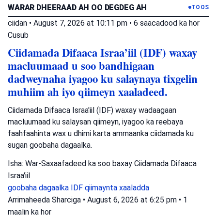
WARAR DHEERAAD AH OO DEGDEG AH
TOOS
ciidan
•
August 7, 2026 at 10:11 pm
•
6 saacadood ka hor
Cusub
Ciidamada Difaaca Israa’iil (IDF) waxay
macluumaad u soo bandhigaan
dadweynaha iyagoo ku salaynaya tixgelin
muhiim ah iyo qiimeyn xaaladeed.
Ciidamada Difaaca Israa'iil (IDF) waxay wadaagaan
macluumaad ku salaysan qiimeyn, iyagoo ka reebaya
faahfaahinta wax u dhimi karta ammaanka ciidamada ku
sugan goobaha dagaalka.
Isha: War-Saxaafadeed ka soo baxay Ciidamada Difaaca
Israa'iil
goobaha dagaalka
IDF
qiimaynta xaaladda
Arrimaheeda Sharciga
•
August 6, 2026 at 6:25 pm
•
1
maalin ka hor