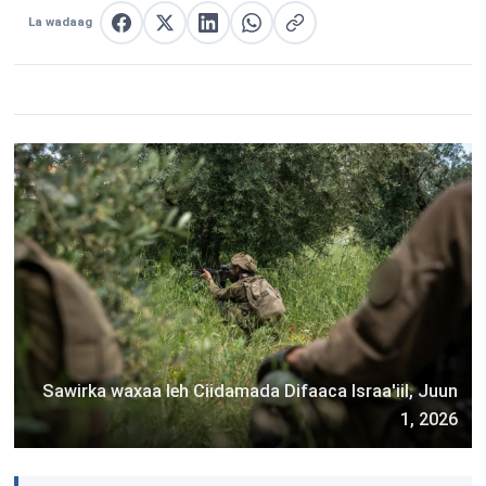
La wadaag
La wadaag Facebook
La wadaag X
La wadaag LinkedIn
La wadaag WhatsApp
Nuqul link
Sawirka waxaa leh Ciidamada Difaaca Israa'iil, Juun
1, 2026