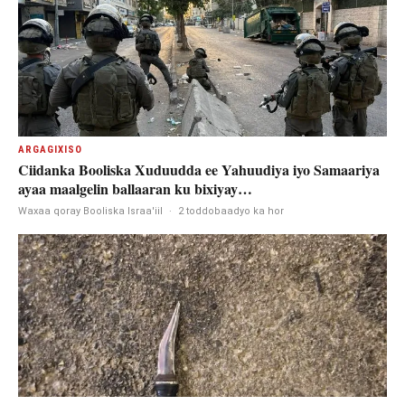
ARGAGIXISO
Ciidanka Booliska Xuduudda ee Yahuudiya iyo Samaariya
ayaa maalgelin ballaaran ku bixiyay…
Waxaa qoray Booliska Israa'iil
·
2 toddobaadyo ka hor