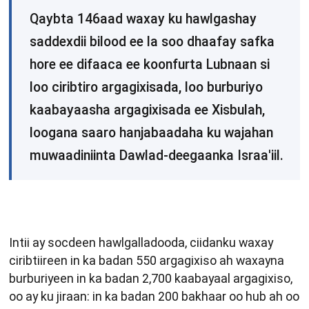
Qaybta 146aad waxay ku hawlgashay
saddexdii bilood ee la soo dhaafay safka
hore ee difaaca ee koonfurta Lubnaan si
loo ciribtiro argagixisada, loo burburiyo
kaabayaasha argagixisada ee Xisbulah,
loogana saaro hanjabaadaha ku wajahan
muwaadiniinta Dawlad-deegaanka Israa'iil.
Intii ay socdeen hawlgalladooda, ciidanku waxay
ciribtiireen in ka badan 550 argagixiso ah waxayna
burburiyeen in ka badan 2,700 kaabayaal argagixiso,
oo ay ku jiraan: in ka badan 200 bakhaar oo hub ah oo