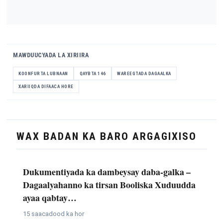
MAWDUUCYADA LA XIRIIRA
KOONFURTA LUBNAAN
QAYBTA 146
WAREEGTADA DAGAALKA
XARIIQDA DIFAACA HORE
WAX BADAN KA BARO ARGAGIXISO
Dukumentiyada ka dambeysay daba-galka –
Dagaalyahanno ka tirsan Booliska Xuduudda
ayaa qabtay…
15 saacadood ka hor