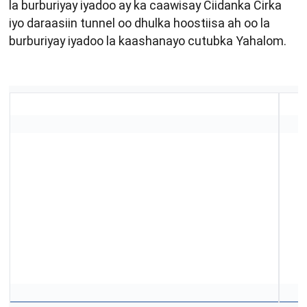
la burburiyay iyadoo ay ka caawisay Ciidanka Cirka
iyo daraasiin tunnel oo dhulka hoostiisa ah oo la
burburiyay iyadoo la kaashanayo cutubka Yahalom.