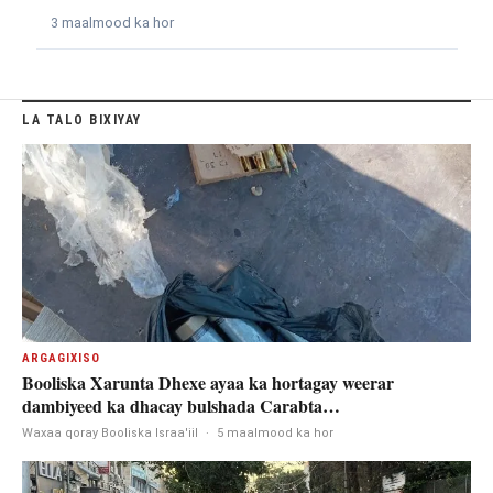
3 maalmood ka hor
LA TALO BIXIYAY
ARGAGIXISO
Booliska Xarunta Dhexe ayaa ka hortagay weerar
dambiyeed ka dhacay bulshada Carabta…
Waxaa qoray Booliska Israa'iil
·
5 maalmood ka hor