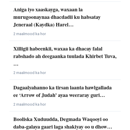
Aniga iyo xaaskayga, waxaan la
murugoonaynaa dhacdadii ku habsatay
Jeneraal (Kaydka) Harel…
2 maalmood ka hor
Xilligii habeenkii, waxaa ka dhacay falal
rabshado ah deegaanka tuulada Khirbet Tuva,
…
2 maalmood ka hor
Dagaalyahanno ka tirsan laanta hawlgallada
ee ‘Arrow of Judah’ ayaa weeraray guri…
2 maalmood ka hor
Booliska Xuduudda, Degmada Waqooyi oo
daba-galaya gaari laga shakiyay oo u dhow…