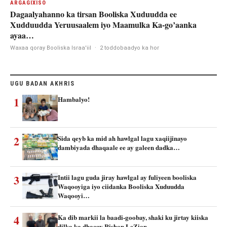
ARGAGIXISO
Dagaalyahanno ka tirsan Booliska Xuduudda ee
Xudduudda Yeruusaalem iyo Maamulka Ka-go’aanka
ayaa…
Waxaa qoray Booliska Israa'iil
·
2 toddobaadyo ka hor
UGU BADAN AKHRIS
1
Hambalyo!
2
Sida qeyb ka mid ah hawlgal lagu xaqiijinayo
dambiyada dhaqaale ee ay galeen dadka…
3
Intii lagu guda jiray hawlgal ay fuliyeen booliska
Waqooyiga iyo ciidanka Booliska Xuduudda
Waqooyi…
4
Ka dib markii la baadi-goobay, shaki ku jirtay kiiska
dilka ka dhacay Rishon LeZion…