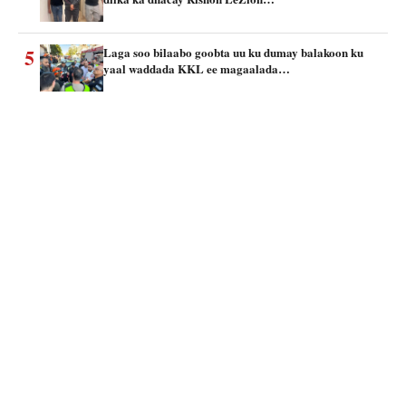
5
Laga soo bilaabo goobta uu ku dumay balakoon ku
yaal waddada KKL ee magaalada…