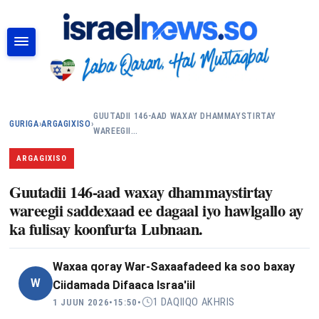
RAADI
GUUTADII 146-AAD WAXAY DHAMMAYSTIRTAY
GURIGA
›
ARGAGIXISO
›
WAREEGII…
ARGAGIXISO
Guutadii 146-aad waxay dhammaystirtay
wareegii saddexaad ee dagaal iyo hawlgallo ay
ka fulisay koonfurta Lubnaan.
Waxaa qoray
War-Saxaafadeed ka soo baxay
W
Ciidamada Difaaca Israa'iil
1 DAQIIQO AKHRIS
1 JUUN 2026
•
15:50
•