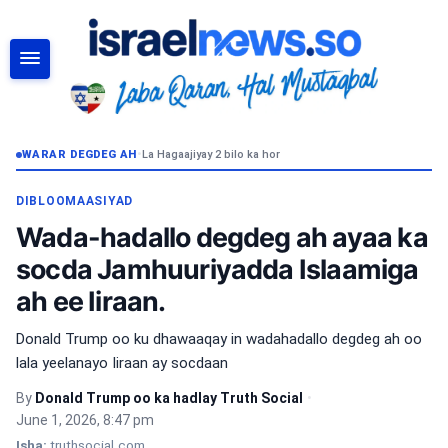
RAADI
WARAR DEGDEG AH
•
La Hagaajiyay 2 bilo ka hor
DIBLOOMAASIYAD
Wada-hadallo degdeg ah ayaa ka
socda Jamhuuriyadda Islaamiga
ah ee Iiraan.
Donald Trump oo ku dhawaaqay in wadahadallo degdeg ah oo
lala yeelanayo Iiraan ay socdaan
By
Donald Trump oo ka hadlay Truth Social
•
June 1, 2026, 8:47 pm
Isha:
truthsocial.com