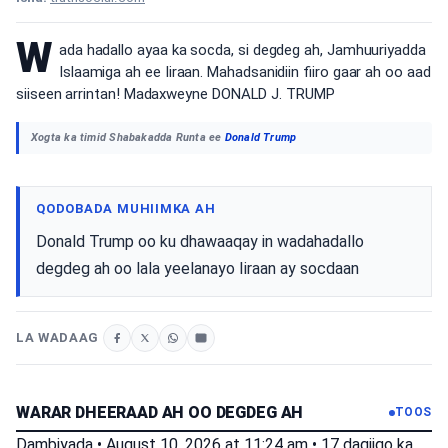
W
ada hadallo ayaa ka socda, si degdeg ah, Jamhuuriyadda
Islaamiga ah ee Iiraan. Mahadsanidiin fiiro gaar ah oo aad
siiseen arrintan! Madaxweyne DONALD J. TRUMP
Xogta ka timid Shabakadda Runta ee
Donald Trump
QODOBADA MUHIIMKA AH
Donald Trump oo ku dhawaaqay in wadahadallo
degdeg ah oo lala yeelanayo Iiraan ay socdaan
LA WADAAG
WARAR DHEERAAD AH OO DEGDEG AH
TOOS
Dambiyada
•
August 10, 2026 at 11:24 am
•
17 daqiiqo ka