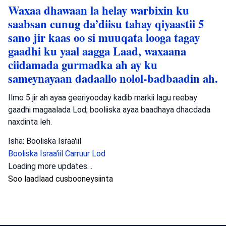
Waxaa dhawaan la helay warbixin ku
saabsan cunug da’diisu tahay qiyaastii 5
sano jir kaas oo si muuqata looga tagay
gaadhi ku yaal aagga Laad, waxaana
ciidamada gurmadka ah ay ku
sameynayaan dadaallo nolol-badbaadin ah.
Ilmo 5 jir ah ayaa geeriyooday kadib markii lagu reebay
gaadhi magaalada Lod; booliiska ayaa baadhaya dhacdada
naxdinta leh.
Isha: Booliska Israa'iil
Booliska Israa'iil
Carruur
Lod
Loading more updates…
Soo laadlaad cusbooneysiinta