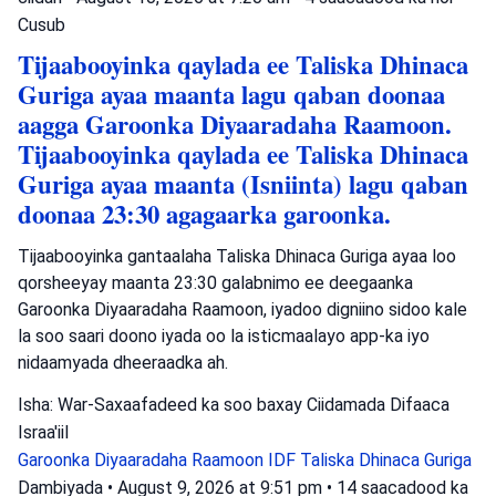
Cusub
Tijaabooyinka qaylada ee Taliska Dhinaca
Guriga ayaa maanta lagu qaban doonaa
aagga Garoonka Diyaaradaha Raamoon.
Tijaabooyinka qaylada ee Taliska Dhinaca
Guriga ayaa maanta (Isniinta) lagu qaban
doonaa 23:30 agagaarka garoonka.
Tijaabooyinka gantaalaha Taliska Dhinaca Guriga ayaa loo
qorsheeyay maanta 23:30 galabnimo ee deegaanka
Garoonka Diyaaradaha Raamoon, iyadoo digniino sidoo kale
la soo saari doono iyada oo la isticmaalayo app-ka iyo
nidaamyada dheeraadka ah.
Isha: War-Saxaafadeed ka soo baxay Ciidamada Difaaca
Israa'iil
Garoonka Diyaaradaha Raamoon
IDF
Taliska Dhinaca Guriga
Dambiyada
•
August 9, 2026 at 9:51 pm
•
14 saacadood ka