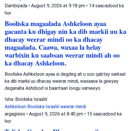
Dambiyada
•
August 9, 2026 at 9:18 pm
•
14 saacadood ka
hor
Booliska magaalada Ashkeloon ayaa
gacanta ku dhigay nin ka dib markii uu ka
dhacay weerar mindi oo ka dhacay
magaalada. Caawa, waxaa la helay
warbixin ku saabsan weerar mindi ah oo
ka dhacay Ashkeloon.
Booliska Ashkeloon ayaa si degdeg ah u soo qabtay sarkaal
ka dib markii uu dhacay weerar mindi, waxaana la geeyay
deganaha Ashdood si baaritaan loogu sameeyo.
Isha: Booliska Israa'iil
Ashkeloon
Booliska Israa'iil
weerar mindi
argagixiso
•
August 9, 2026 at 8:40 pm
•
15 saacadood ka
hor