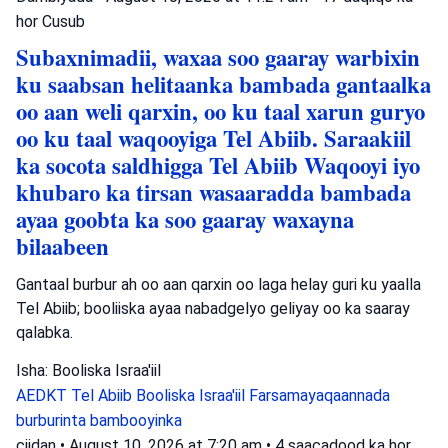
hor
Cusub
Subaxnimadii, waxaa soo gaaray warbixin
ku saabsan helitaanka bambada gantaalka
oo aan weli qarxin, oo ku taal xarun guryo
oo ku taal waqooyiga Tel Abiib. Saraakiil
ka socota saldhigga Tel Abiib Waqooyi iyo
khubaro ka tirsan wasaaradda bambada
ayaa goobta ka soo gaaray waxayna
bilaabeen
Gantaal burbur ah oo aan qarxin oo laga helay guri ku yaalla
Tel Abiib; booliiska ayaa nabadgelyo geliyay oo ka saaray
qalabka.
Isha: Booliska Israa'iil
AEDKT Tel Abiib
Booliska Israa'iil
Farsamayaqaannada
burburinta bambooyinka
ciidan
•
August 10, 2026 at 7:20 am
•
4 saacadood ka hor