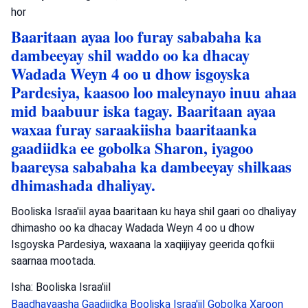
hor
Baaritaan ayaa loo furay sababaha ka
dambeeyay shil waddo oo ka dhacay
Wadada Weyn 4 oo u dhow isgoyska
Pardesiya, kaasoo loo maleynayo inuu ahaa
mid baabuur iska tagay. Baaritaan ayaa
waxaa furay saraakiisha baaritaanka
gaadiidka ee gobolka Sharon, iyagoo
baareysa sababaha ka dambeeyay shilkaas
dhimashada dhaliyay.
Booliska Israa'iil ayaa baaritaan ku haya shil gaari oo dhaliyay
dhimasho oo ka dhacay Wadada Weyn 4 oo u dhow
Isgoyska Pardesiya, waxaana la xaqiijiyay geerida qofkii
saarnaa mootada.
Isha: Booliska Israa'iil
Baadhayaasha Gaadiidka
Booliska Israa'iil
Gobolka Xaroon