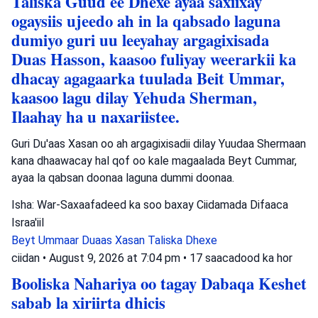
Taliska Guud ee Dhexe ayaa saxiixay
ogaysiis ujeedo ah in la qabsado laguna
dumiyo guri uu leeyahay argagixisada
Duas Hasson, kaasoo fuliyay weerarkii ka
dhacay agagaarka tuulada Beit Ummar,
kaasoo lagu dilay Yehuda Sherman,
Ilaahay ha u naxariistee.
Guri Du'aas Xasan oo ah argagixisadii dilay Yuudaa Shermaan
kana dhaawacay hal qof oo kale magaalada Beyt Cummar,
ayaa la qabsan doonaa laguna dummi doonaa.
Isha: War-Saxaafadeed ka soo baxay Ciidamada Difaaca
Israa'iil
Beyt Ummaar
Duaas Xasan
Taliska Dhexe
ciidan
•
August 9, 2026 at 7:04 pm
•
17 saacadood ka hor
Booliska Nahariya oo tagay Dabaqa Keshet
sabab la xiriirta dhicis