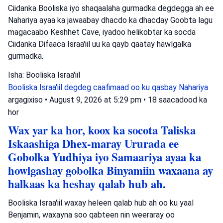
Ciidanka Booliska iyo shaqaalaha gurmadka degdegga ah ee
Nahariya ayaa ka jawaabay dhacdo ka dhacday Goobta lagu
magacaabo Keshhet Cave, iyadoo helikobtar ka socda
Ciidanka Difaaca Israa'iil uu ka qayb qaatay hawlgalka
gurmadka.
Isha: Booliska Israa'iil
Booliska Israa'iil
degdeg caafimaad oo ku qasbay
Nahariya
argagixiso
•
August 9, 2026 at 5:29 pm
•
18 saacadood ka
hor
Wax yar ka hor, koox ka socota Taliska
Iskaashiga Dhex-maray Ururada ee
Gobolka Yudhiya iyo Samaariya ayaa ka
howlgashay gobolka Binyamiin waxaana ay
halkaas ka heshay qalab hub ah.
Booliska Israa'iil waxay heleen qalab hub ah oo ku yaal
Benjamin, waxayna soo qabteen nin weeraray oo