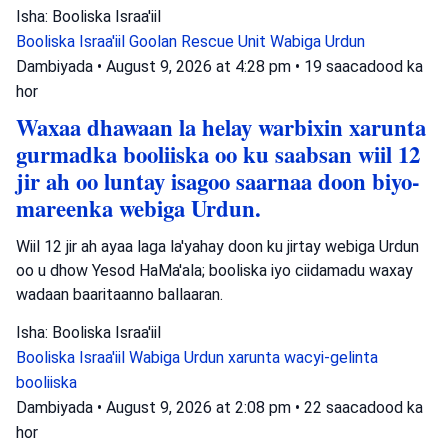
Isha: Booliska Israa'iil
Booliska Israa'iil
Goolan Rescue Unit
Wabiga Urdun
Dambiyada
•
August 9, 2026 at 4:28 pm
•
19 saacadood ka
hor
Waxaa dhawaan la helay warbixin xarunta
gurmadka booliiska oo ku saabsan wiil 12
jir ah oo luntay isagoo saarnaa doon biyo-
mareenka webiga Urdun.
Wiil 12 jir ah ayaa laga la'yahay doon ku jirtay webiga Urdun
oo u dhow Yesod HaMa'ala; booliska iyo ciidamadu waxay
wadaan baaritaanno ballaaran.
Isha: Booliska Israa'iil
Booliska Israa'iil
Wabiga Urdun
xarunta wacyi-gelinta
booliiska
Dambiyada
•
August 9, 2026 at 2:08 pm
•
22 saacadood ka
hor