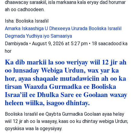
dhaawacay saraakiil, isla markaana kala eryay dad horumar
ah oo cadhoodeen.
Isha: Booliska Israa'iil
Amarka Iskaashiga U Dhexeeya Ururada
Booliska Israa'iil
Degmada Yudhiya iyo Samaariya
Dambiyada
•
August 9, 2026 at 5:27 pm
•
18 saacadood ka
hor
Ka dib markii la soo weriyay wiil 12 jir ah
oo lunsaday Webiga Urdun, wax yar ka
hor, ayaa shaqaale mutadawiciin ah oo ka
tirsan Waaxda Gurmadka ee Booliska
Israa’iil ee Dhulka Sare ee Goolaan waxay
heleen wiilka, isagoo dhintay.
Booliska Israa'iil ee Qaybta Gurmadka Goolaan ayaa helay
wiil 12 jir ah oo la waayay, kaas oo ku dhintay webiga Urdun;
qoyskiisa waa la ogeysiiyay.