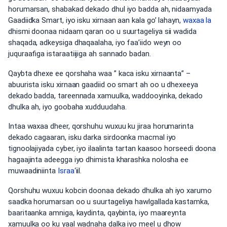
horumarsan, shabakad dekado dhul iyo badda ah, nidaamyada
Gaadiidka Smart, iyo isku xirnaan aan kala go’ lahayn,
waxaa la
dhismi doonaa nidaam qaran oo u suurtageliya sii wadida
shaqada, adkeysiga dhaqaalaha, iyo faa’iido weyn oo
juquraafiga istaraatiijiga ah sannado badan.
Qaybta dhexe ee qorshaha waa ” kaca isku xirnaanta” –
abuurista isku xirnaan gaadiid oo smart ah oo u dhexeeya
dekado badda, tareennada xamuulka, waddooyinka, dekado
dhulka ah, iyo goobaha xudduudaha.
Intaa waxaa dheer, qorshuhu wuxuu ku jiraa horumarinta
dekado cagaaran, isku darka sirdoonka macmal iyo
tignoolajiyada cyber, iyo ilaalinta tartan kaasoo horseedi doona
hagaajinta adeegga iyo dhimista kharashka nolosha ee
muwaadiniinta
Israa
‘iil.
Qorshuhu wuxuu kobcin doonaa dekado dhulka ah iyo xarumo
saadka horumarsan oo u suurtageliya hawlgallada kastamka,
baaritaanka amniga, kaydinta, qaybinta, iyo maareynta
xamuulka oo ku yaal wadnaha dalka iyo meel u dhow