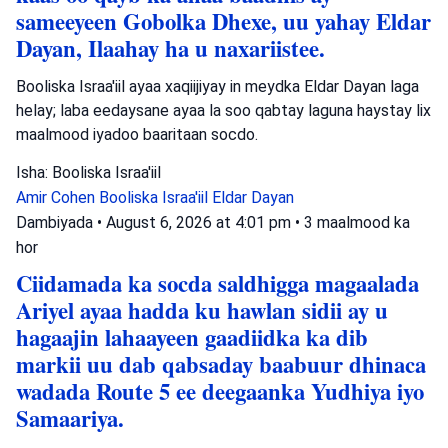
sameeyeen Gobolka Dhexe, uu yahay Eldar
Dayan, Ilaahay ha u naxariistee.
Booliska Israa'iil ayaa xaqiijiyay in meydka Eldar Dayan laga
helay; laba eedaysane ayaa la soo qabtay laguna haystay lix
maalmood iyadoo baaritaan socdo.
Isha: Booliska Israa'iil
Amir Cohen
Booliska Israa'iil
Eldar Dayan
Dambiyada
•
August 6, 2026 at 4:01 pm
•
3 maalmood ka
hor
Ciidamada ka socda saldhigga magaalada
Ariyel ayaa hadda ku hawlan sidii ay u
hagaajin lahaayeen gaadiidka ka dib
markii uu dab qabsaday baabuur dhinaca
wadada Route 5 ee deegaanka Yudhiya iyo
Samaariya.