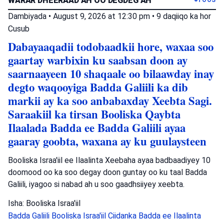
WARAR DHEERAAD AH OO DEGDEG AH
Dambiyada
•
August 9, 2026 at 12:30 pm
•
9 daqiiqo ka hor
Cusub
Dabayaaqadii todobaadkii hore, waxaa soo
gaartay warbixin ku saabsan doon ay
saarnaayeen 10 shaqaale oo bilaawday inay
degto waqooyiga Badda Galiili ka dib
markii ay ka soo anbabaxday Xeebta Sagi.
Saraakiil ka tirsan Booliska Qaybta
Ilaalada Badda ee Badda Galiili ayaa
gaaray goobta, waxana ay ku guulaysteen
Booliska Israa'iil ee Ilaalinta Xeebaha ayaa badbaadiyey 10
doomood oo ka soo degay doon guntay oo ku taal Badda
Galiili, iyagoo si nabad ah u soo gaadhsiiyey xeebta.
Isha: Booliska Israa'iil
Badda Galiili
Booliska Israa'iil
Ciidanka Badda ee Ilaalinta