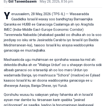
By
Giil Taneenbaawm
•
May 28, 2026, 8:56 pm
Y
eruusaalem, 28 May, 2026 (TPS-IL) — Wasaaradda
Gaadiidka Israa’iil waxay soo bandhigtay Barnaamijka
Qaranka ee HUBB ee Ganacsiga Caalamiga ah iyo Aragtida
IMEC (India-Middle East-Europe Economic Corridor)
Tareennada Nabadda (shabakad gaadiid oo dhulka ah oo la soo
jeediyay oo isku xirta Jasiiradda Carabta iyo Israa’iil iyo Badda
Mediterranean-ka), taasoo Israa’iil ku xiraysa waddooyinka
ganacsiga ee mustaqbalka.
Mashaariicda ugu muhiimsan ee qorshaha waxaa ka mid ah:
dekedda dhulka ah ee “Wabiga Urdun” oo u shaqayn doonta sidii
albaab ganacsi oo istaraatiiji ah oo loo maro Urdun iyo
wadamada Bariga, iyo mashruuca “Schora” (madow) ee Eylaad
kaasoo Israa’iil ku xiri doona waddooyinka ganacsiga ee u
dhexeeya Aasiya, Bariga Dhexe, iyo Yurub.
Qorshuhu wuxuu ku salaysan yahay fahamka ah in Israa’iil
aysan mar dambe ku tiirsanaan karin qaabka “jasiirad
go’doonsan” ee saadka. Iyadoo la horumarinayo kaabayaal