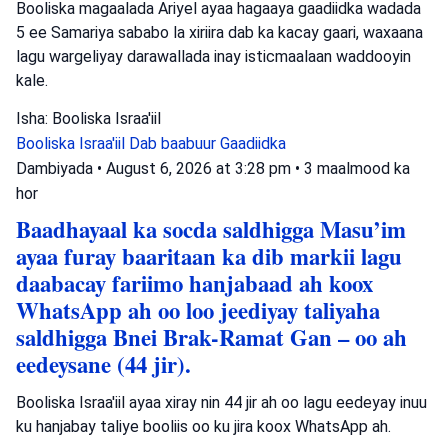
Booliska magaalada Ariyel ayaa hagaaya gaadiidka wadada
5 ee Samariya sababo la xiriira dab ka kacay gaari, waxaana
lagu wargeliyay darawallada inay isticmaalaan waddooyin
kale.
Isha: Booliska Israa'iil
Booliska Israa'iil
Dab baabuur
Gaadiidka
Dambiyada
•
August 6, 2026 at 3:28 pm
•
3 maalmood ka
hor
Baadhayaal ka socda saldhigga Masu’im
ayaa furay baaritaan ka dib markii lagu
daabacay fariimo hanjabaad ah koox
WhatsApp ah oo loo jeediyay taliyaha
saldhigga Bnei Brak-Ramat Gan – oo ah
eedeysane (44 jir).
Booliska Israa'iil ayaa xiray nin 44 jir ah oo lagu eedeyay inuu
ku hanjabay taliye booliis oo ku jira koox WhatsApp ah.