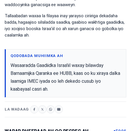
waddooyinka ganacsiga ee waaweyn.
Tallaabadan waxaa la filayaa inay yarayso ciriiriga dekadaha
badda, hagaajiso silsiladda saadka, gaabiso wakhtiga gaadiidka,
iyo xoojiso booska Israa’iil oo ah xarun ganacsi oo gobolka iyo
caalamka ah.
QODOBADA MUHIIMKA AH
Wasaaradda Gaadiidka Israa'iil waxay bilawday
Barnaamijka Qaranka ee HUBB, kaas oo ku xiraya dalka
laamiga IMEC iyada oo leh dekedo cusub iyo
kaabayaal casri ah.
LA WADAAG
TOOS