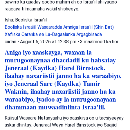
sawirro ka qaaday goobo muhiim ah oo Israa'iil ah iyagoo
raacaya tilmaamaha wakiil shisheeye.
Isha: Booliska Israa'iil
Booliska Israa'iil
Wasaaradda Amniga Israa'iil (Shin Bet)
Xafiiska Qaranka ee La-Dagaalanka Argagixisada
ciidan
•
August 6, 2026 at 12:38 pm
•
3 maalmood ka hor
Aniga iyo xaaskayga, waxaan la
murugoonaynaa dhacdadii ku habsatay
Jeneraal (Kaydka) Harel Birnstock,
ilaahay naxariistii janno ha ka waraabiyo,
iyo Jeneraal Sare (Kaydka) Tamir
Waknin, ilaahay naxariistii janno ha ka
waraabiyo, iyadoo ay la murugoonayaan
dhammaan muwaadiniinta Israa’iil.
Ra'iisul Wasaare Netanyaahu iyo xaaskiisa oo u tacsiyeeyay
askar dhintay: Jeneraal Weyn Harel Birnstock iyo Saajiid