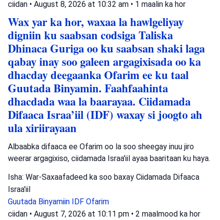
ciidan
•
August 8, 2026 at 10:32 am
•
1 maalin ka hor
Wax yar ka hor, waxaa la hawlgeliyay
digniin ku saabsan codsiga Taliska
Dhinaca Guriga oo ku saabsan shaki laga
qabay inay soo galeen argagixisada oo ka
dhacday deegaanka Ofarim ee ku taal
Guutada Binyamin. Faahfaahinta
dhacdada waa la baarayaa. Ciidamada
Difaaca Israa’iil (IDF) waxay si joogto ah
ula xiriirayaan
Albaabka difaaca ee Ofarim oo la soo sheegay inuu jiro
weerar argagixiso, ciidamada Israa'iil ayaa baaritaan ku haya.
Isha: War-Saxaafadeed ka soo baxay Ciidamada Difaaca
Israa'iil
Guutada Binyamiin
IDF
Ofarim
ciidan
•
August 7, 2026 at 10:11 pm
•
2 maalmood ka hor