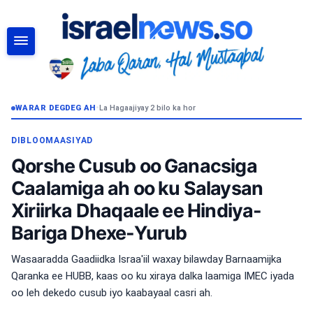
RAADI
WARAR DEGDEG AH
•
La Hagaajiyay 2 bilo ka hor
DIBLOOMAASIYAD
Qorshe Cusub oo Ganacsiga
Caalamiga ah oo ku Salaysan
Xiriirka Dhaqaale ee Hindiya-
Bariga Dhexe-Yurub
Wasaaradda Gaadiidka Israa'iil waxay bilawday Barnaamijka
Qaranka ee HUBB, kaas oo ku xiraya dalka laamiga IMEC iyada
oo leh dekedo cusub iyo kaabayaal casri ah.