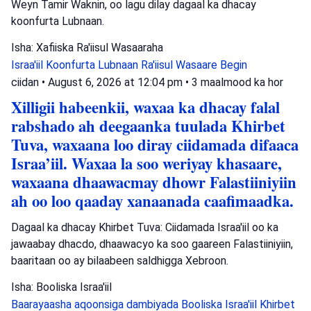
Weyn Tamir Waknin, oo lagu dilay dagaal ka dhacay
koonfurta Lubnaan.
Isha: Xafiiska Ra'iisul Wasaaraha
Israa'iil
Koonfurta Lubnaan
Ra'iisul Wasaare Begin
ciidan
•
August 6, 2026 at 12:04 pm
•
3 maalmood ka hor
Xilligii habeenkii, waxaa ka dhacay falal
rabshado ah deegaanka tuulada Khirbet
Tuva, waxaana loo diray ciidamada difaaca
Israa’iil. Waxaa la soo weriyay khasaare,
waxaana dhaawacmay dhowr Falastiiniyiin
ah oo loo qaaday xanaanada caafimaadka.
Dagaal ka dhacay Khirbet Tuva: Ciidamada Israa'iil oo ka
jawaabay dhacdo, dhaawacyo ka soo gaareen Falastiiniyiin,
baaritaan oo ay bilaabeen saldhigga Xebroon.
Isha: Booliska Israa'iil
Baarayaasha aqoonsiga dambiyada
Booliska Israa'iil
Khirbet