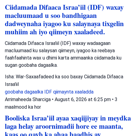
Ciidamada Difaaca Israa’iil (IDF) waxay
macluumaad u soo bandhigaan
dadweynaha iyagoo ku salaynaya tixgelin
muhiim ah iyo qiimeyn xaaladeed.
Ciidamada Difaaca Israa'iil (IDF) waxay wadaagaan
macluumaad ku salaysan qiimeyn, iyagoo ka reebaya
faahfaahinta wax u dhimi karta ammaanka ciidamada ku
sugan goobaha dagaalka.
Isha: War-Saxaafadeed ka soo baxay Ciidamada Difaaca
Israa'iil
goobaha dagaalka
IDF
qiimaynta xaaladda
Arrimaheeda Sharciga
•
August 6, 2026 at 6:25 pm
•
3
maalmood ka hor
Booliska Israa’iil ayaa xaqiijiyay in meydka
laga helay aroornimadii hore ee maanta,
kaas oo qayb ka ahaa baadhis ay