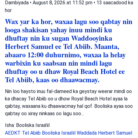
Dambiyada
•
August 8, 2026 at 11:52 pm
•
13 saacadood ka
hor
Wax yar ka hor, waxaa lagu soo qabtay nin
looga shakisan yahay inuu mindi ku
dhuftay nin ku sugan Waddooyinka
Herbert Samuel ee Tel Abiib. Maanta,
abaaro 12:00 duhurnimo, waxaa la helay
warbixin ku saabsan nin mindi lagu
dhuftay oo u dhaw Royal Beach Hotel ee
Tel Abiib, kaas oo dhaawacmay.
Nin loo haysto inuu fal-dameed ka geystay weerar mindi oo
ka dhacay Tel Abiib oo u dhow Royal Beach Hotel ayaa la
qabtay, waxaana ku dhaawacmay hal qof. Booliska ayaa soo
qabtay oo xiray ninkaas oo lagu soo…
Isha: Booliska Israa'iil
AEDKT Tel Abiib
Booliska Israa'iil
Waddada Herbert Samuel