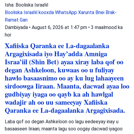
Isha: Booliska Israa'iil
Booliska Israa'iil
kooxda WhatsApp
Xarunta Bnei Brak-
Ramat Gan
Dambiyada
•
August 6, 2026 at 1:47 pm
•
3 maalmood ka
hor
Xafiiska Qaranka ee La-dagaalanka
Argagixisada iyo Hay’adda Amniga
Israa’iil (Shin Bet) ayaa xiray laba qof oo
degan Ashkeloon, kuwaas oo u fuliyay
hawlo basaasnimo oo ay ku lug lahaayeen
sirdoowga Iiraan. Maanta, dacwad ayaa loo
gudbiyay iyaga oo qayb ka ah hawlgal
wadajir ah oo uu sameeyay Xafiiska
Qaranka ee La-dagaalanka Argagixisada.
Laba qof oo degan Ashkeloon oo lagu eedeeyay inay u
basaaseen Iiraan; maanta lagu soo oogay dacwad iyagoo