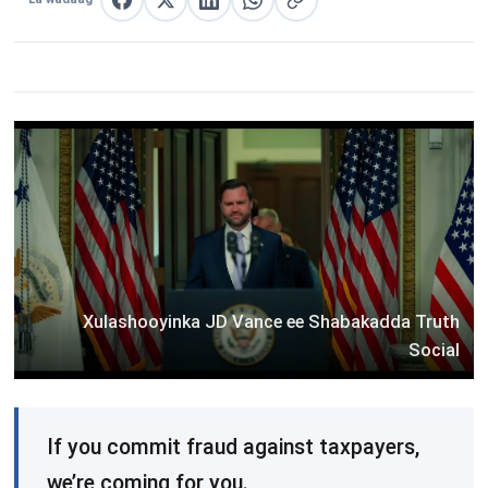
La wadaag Facebook
La wadaag X
La wadaag LinkedIn
La wadaag WhatsApp
Nuqul link
Xulashooyinka JD Vance ee Shabakadda Truth
Social
If you commit fraud against taxpayers,
we’re coming for you.