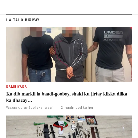
LA TALO BIXIYAY
DAMBIYADA
Ka dib markii la baadi-goobay, shaki ku jirtay kiiska dilka
ka dhacay…
Waxaa qoray Booliska Israa'iil
·
2 maalmood ka hor