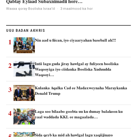
Qabtay Eylaad Subaxnimadii hore…
Waxaa qoray Booliska Israa'iil
·
3 maalmood ka hor
UGU BADAN AKHRIS
1
Nin aad u fiican, iyo ciyaaryahan baseball ah!!!
2
Intii lagu guda jiray hawlgal ay fuliyeen booliska
Waqooyiga iyo ciidanka Booliska Xuduudda
Waqooyi…
3
Kulanka Aqalka Cad ee Madaxweynaha Maraykanka
Donald Trump
4
Laga soo bilaabo goobta uu ku dumay balakoon ku
yaal waddada KKL ee magaalada…
5
Sida qeyb ka mid ah hawlgal lagu xaqiijinayo