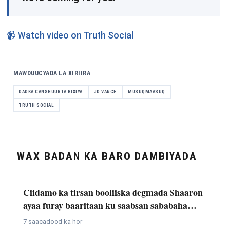
📹 Watch video on Truth Social
MAWDUUCYADA LA XIRIIRA
DADKA CANSHUURTA BIXIYA
JD VANCE
MUSUQMAASUQ
TRUTH SOCIAL
WAX BADAN KA BARO DAMBIYADA
Ciidamo ka tirsan booliiska degmada Shaaron
ayaa furay baaritaan ku saabsan sababaha…
7 saacadood ka hor