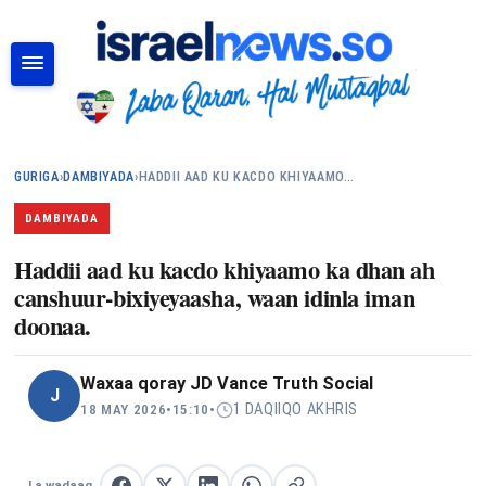
RAADI
GURIGA
›
DAMBIYADA
›
HADDII AAD KU KACDO KHIYAAMO…
DAMBIYADA
Haddii aad ku kacdo khiyaamo ka dhan ah
canshuur-bixiyeyaasha, waan idinla iman
doonaa.
Waxaa qoray
JD Vance Truth Social
J
1 DAQIIQO AKHRIS
18 MAY 2026
•
15:10
•
La wadaag