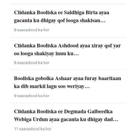
Ciidanka Booliska ee Saldhiga Birta ayaa
gacanta ku dhigay qof looga shakisan…
8 saacadood ka hor
Ciidanka Booliska Ashdood ayaa xiray qof yar
oo looga shakiyay inuu ku…
8 saacadood ka hor
Booliska gobolka Ashaar ayaa furay baaritaan
ka dib markii lagu soo weriyay…
9 saacadood ka hor
Ciidanka Booliska ee Degmada Galbeedka
Webiga Urdun ayaa gacanta ku dhigay dad…
11 saacadood ka hor