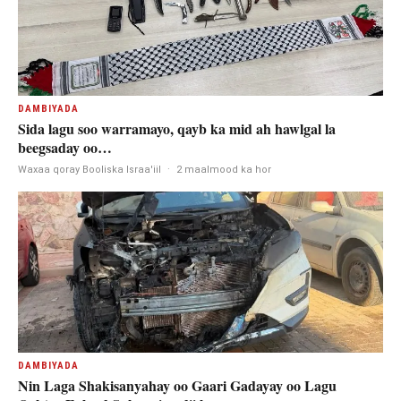
DAMBIYADA
Sida lagu soo warramayo, qayb ka mid ah hawlgal la
beegsaday oo…
Waxaa qoray Booliska Israa'iil
·
2 maalmood ka hor
DAMBIYADA
Nin Laga Shakisanyahay oo Gaari Gadayay oo Lagu