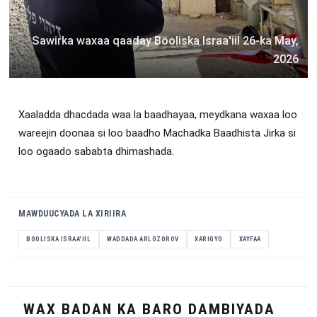
Sawirka waxaa qaaday Booliska Israa'iil 26-ka May,
2026
Xaaladda dhacdada waa la baadhayaa, meydkana waxaa loo
wareejin doonaa si loo baadho Machadka Baadhista Jirka si
loo ogaado sababta dhimashada.
MAWDUUCYADA LA XIRIIRA
BOOLISKA ISRAA'IIL
WADDADA ARLOZOROV
XARIGYO
XAYFAA
WAX BADAN KA BARO DAMBIYADA