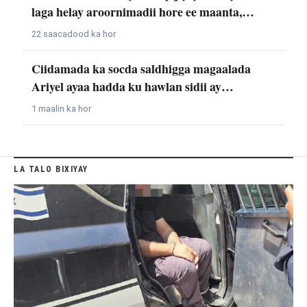
laga helay aroornimadii hore ee maanta,…
22 saacadood ka hor
Ciidamada ka socda saldhigga magaalada
Ariyel ayaa hadda ku hawlan sidii ay…
1 maalin ka hor
LA TALO BIXIYAY