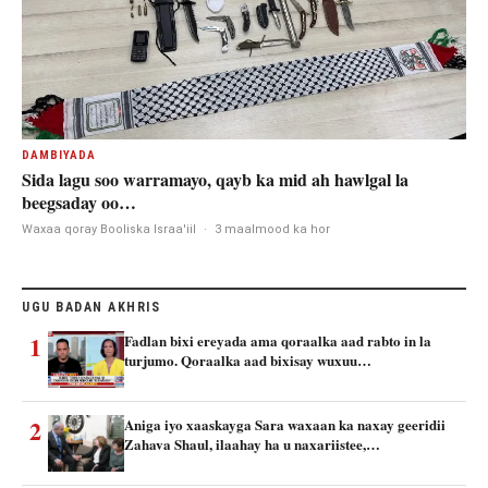
DAMBIYADA
Sida lagu soo warramayo, qayb ka mid ah hawlgal la
beegsaday oo…
Waxaa qoray Booliska Israa'iil
·
3 maalmood ka hor
UGU BADAN AKHRIS
1
Fadlan bixi ereyada ama qoraalka aad rabto in la
turjumo. Qoraalka aad bixisay wuxuu…
2
Aniga iyo xaaskayga Sara waxaan ka naxay geeridii
Zahava Shaul, ilaahay ha u naxariistee,…