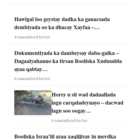
Hawlgal loo geystay dadka ka ganacsada
dembiyada oo ka dhacay Xayfaa –…
4 saacadood ka hor
Dukumentiyada ka dambeysay daba-galka –
Dagaalyahanno ka tirsan Booliska Xuduudda
ayaa qabtay…
6 saacadood ka hor
Horey u sii wad dadaallada
lagu carqaladeynayo – dacwad
lagu soo oogay…
6 saacadood ka hor
Booliska Israa’iil ayaa xaqiijiyay in meydka