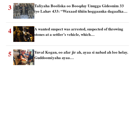
3
Taliyaha Booliska oo Booqday Unugga Gideonim 33
iyo Lahav 433: “Waxaad tihiin hoggaanka dagaalka…
4
A wanted suspect was arrested, suspected of throwing
stones at a settler’s vehicle, which…
5
Yuval Kogan, oo afar jir ah, ayaa si nabad ah loo helay.
Guddoomiyaha ayaa…