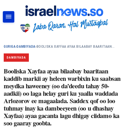
RAADI
GURIGA
›
DAMBIYADA
›
BOOLISKA XAYFAA AYAA BILAABAY BAARITAAN…
DAMBIYADA
Booliska Xayfaa ayaa bilaabay baaritaan
kaddib markii ay heleen warbixin ku saabsan
meydka haweeney (oo da’deedu tahay 50-
aadkii) oo laga helay guri ku yaalla waddada
Arlozorov ee magaalada. Saddex qof oo loo
tuhmay inay ka dambeeyeen (oo u dhashay
Xayfaa) ayaa gacanta lagu dhigay ciidamo ka
soo gaaray goobta.