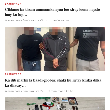
DAMBIYADA
Ciidamo ka tirsan ammaanka ayaa loo xiray loona haysto
inay ku lug…
Waxaa qoray Booliska Israa'iil
·
1 maalin ka hor
DAMBIYADA
Ka dib markii la baadi-goobay, shaki ku jirtay kiiska dilka
ka dhacay…
Waxaa qoray Booliska Israa'iil
·
3 maalmood ka hor