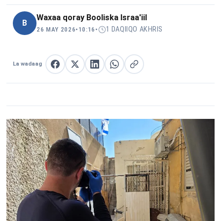
Waxaa qoray
Booliska Israa'iil
B
1 DAQIIQO AKHRIS
26 MAY 2026
•
10:16
•
La wadaag
La wadaag Facebook
La wadaag X
La wadaag LinkedIn
La wadaag WhatsApp
Nuqul link