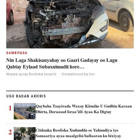
DAMBIYADA
Nin Laga Shakisanyahay oo Gaari Gadayay oo Lagu
Qabtay Eylaad Subaxnimadii hore…
Waxaa qoray Booliska Israa'iil
·
3 maalmood ka hor
UGU BADAN AKHRIS
1
Qaybaha Taayirada Waxay Kiimiko U Gudbin Karaan
Dhirta, Daraasad Israa’iili Ayaa Ka Digtay
2
Ciidanka Booliska Xuduudda ee Yahuudiya iyo
Samaariya ayaa maalgelin ballaaran ku bixiyay