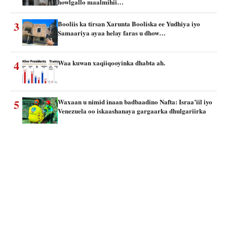
howlgallo maalmihii…
3
Booliis ka tirsan Xarunta Booliska ee Yudhiya iyo
Samaariya ayaa helay faras u dhow…
4
Waa kuwan xaqiiqooyinka dhabta ah.
5
Waxaan u nimid inaan badbaadino Nafta: Israa’iil iyo
Venezuela oo iskaashanaya gargaarka dhulgariirka