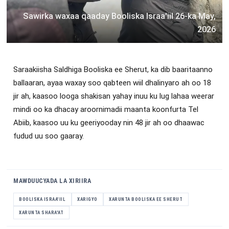
Sawirka waxaa qaaday Booliska Israa'iil 26-ka May,
2026
Saraakiisha Saldhiga Booliska ee Sherut, ka dib baaritaanno
ballaaran, ayaa waxay soo qabteen wiil dhalinyaro ah oo 18
jir ah, kaasoo looga shakisan yahay inuu ku lug lahaa weerar
mindi oo ka dhacay aroornimadii maanta koonfurta Tel
Abiib, kaasoo uu ku geeriyooday nin 48 jir ah oo dhaawac
fudud uu soo gaaray.
MAWDUUCYADA LA XIRIIRA
BOOLISKA ISRAA'IIL
XARIGYO
XARUNTA BOOLISKA EE SHERUT
XARUNTA SHARA'AT