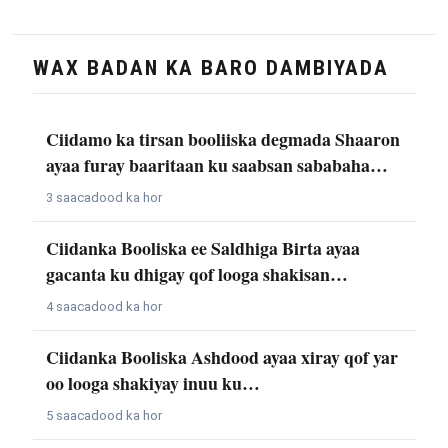
WAX BADAN KA BARO DAMBIYADA
Ciidamo ka tirsan booliiska degmada Shaaron
ayaa furay baaritaan ku saabsan sababaha…
3 saacadood ka hor
Ciidanka Booliska ee Saldhiga Birta ayaa
gacanta ku dhigay qof looga shakisan…
4 saacadood ka hor
Ciidanka Booliska Ashdood ayaa xiray qof yar
oo looga shakiyay inuu ku…
5 saacadood ka hor