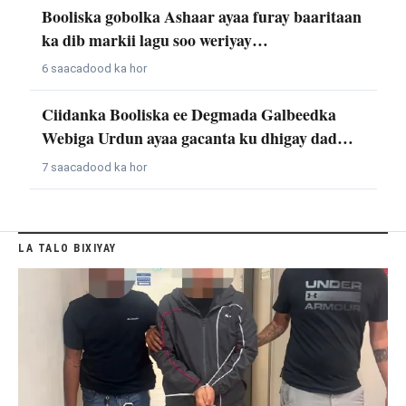
Booliska gobolka Ashaar ayaa furay baaritaan
ka dib markii lagu soo weriyay…
6 saacadood ka hor
Ciidanka Booliska ee Degmada Galbeedka
Webiga Urdun ayaa gacanta ku dhigay dad…
7 saacadood ka hor
LA TALO BIXIYAY