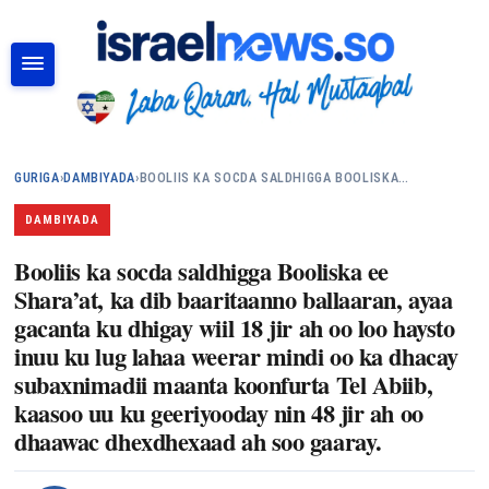
RAADI
GURIGA
›
DAMBIYADA
›
BOOLIIS KA SOCDA SALDHIGGA BOOLISKA…
DAMBIYADA
Booliis ka socda saldhigga Booliska ee
Shara’at, ka dib baaritaanno ballaaran, ayaa
gacanta ku dhigay wiil 18 jir ah oo loo haysto
inuu ku lug lahaa weerar mindi oo ka dhacay
subaxnimadii maanta koonfurta Tel Abiib,
kaasoo uu ku geeriyooday nin 48 jir ah oo
dhaawac dhexdhexaad ah soo gaaray.