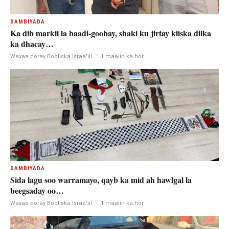
DAMBIYADA
Ka dib markii la baadi-goobay, shaki ku jirtay kiiska dilka
ka dhacay…
Waxaa qoray Booliska Israa'iil
·
1 maalin ka hor
DAMBIYADA
Sida lagu soo warramayo, qayb ka mid ah hawlgal la
beegsaday oo…
Waxaa qoray Booliska Israa'iil
·
1 maalin ka hor