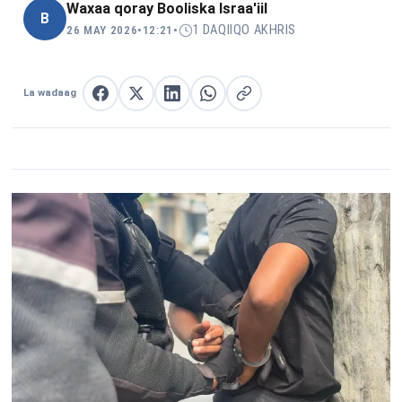
Waxaa qoray
Booliska Israa'iil
B
1 DAQIIQO AKHRIS
26 MAY 2026
•
12:21
•
La wadaag
La wadaag Facebook
La wadaag X
La wadaag LinkedIn
La wadaag WhatsApp
Nuqul link