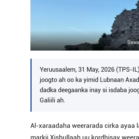
Sawir
Yeruusaalem, 31 May, 2026 (TPS-IL) 
joogto ah oo ka yimid Lubnaan Axad
dadka deegaanka inay si isdaba joo
Galiili ah.
Al-xaraadaha weerarada cirka ayaa l
markii Xisbullaah uu kordhisay weer