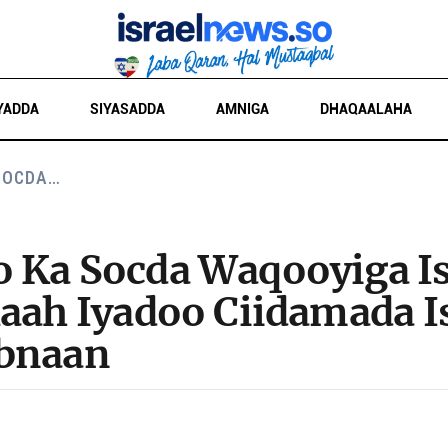
YADDA
SIYASADDA
AMNIGA
DHAQAALAHA
SOCDA…
 Ka Socda Waqooyiga Isr
aah Iyadoo Ciidamada Is
ubnaan