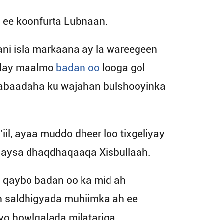
a ee koonfurta Lubnaan.
ani isla markaana ay la wareegeen
ocday maalmo
badan oo
looga gol
anjabaadaha ku wajahan bulshooyinka
'iil, ayaa muddo dheer loo tixgeliyay
agaysa dhaqdhaqaaqa Xisbullaah.
a qaybo badan oo ka mid ah
ah saldhigyada muhiimka ah ee
iyo howlgalada milatariga.