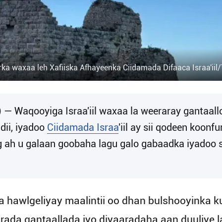
ka waxaa leh Xafiiska Afhayeenka Ciidamada Difaaca Israa'ii
— Waqooyiga Israa'iil waxaa la weeraray gantaallo
dii, iyadoo
Ciidamada Israa
'iil ay sii qodeen koon
g ah u galaan goobaha lagu galo gabaadka iyadoo
a hawlgeliyay maalintii oo dhan bulshooyinka k
arada gantaallada iyo diyaaradaha aan duuliye