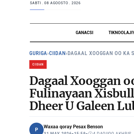
SABTI .
08 AGOOSTO . 2026
GANACSI
TIKNOOLAJI
GURIGA
›
CIIDAN
›
DAGAAL XOOGGAN OO KA 
CIIDAN
Dagaal Xooggan oo
Fulinayaan Xisbull
Dheer U Galeen L
Waxaa qoray
Pesax Benson
P
31 MAY 2026
•
15:59
•
4 DAQIIQO AKHRIS