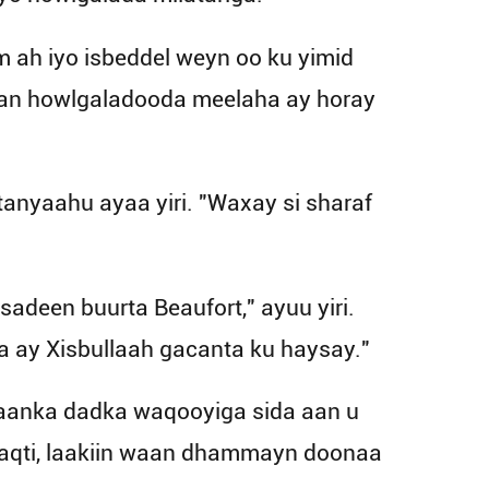
 ah iyo isbeddel weyn oo ku yimid
aan howlgaladooda meelaha ay horay
anyaahu ayaa yiri. "Waxay si sharaf
deen buurta Beaufort," ayuu yiri.
 ay Xisbullaah gacanta ku haysay."
maanka dadka waqooyiga sida aan u
aqti, laakiin waan dhammayn doonaa