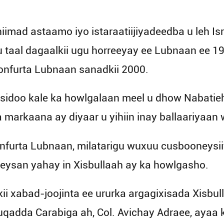
mad astaamo iyo istaraatiijiyadeedba u leh Isra
 taal dagaalkii ugu horreeyay ee Lubnaan ee 1
koonfurta Lubnaan sanadkii 2000.
sidoo kale ka howlgalaan meel u dhow Nabatieh
a markaana ay diyaar u yihiin inay ballaariyaan
nfurta Lubnaan, milatarigu wuxuu cusbooneysii
meysan yahay in Xisbullaah ay ka howlgasho.
iskii xabad-joojinta ee ururka argagixisada Xisb
uuqadda Carabiga ah, Col. Avichay Adraee, ayaa ku