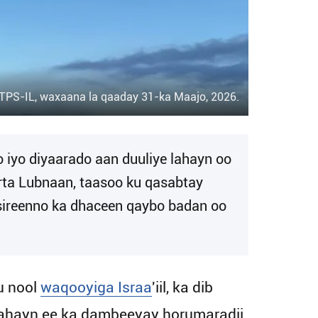
l/TPS-IL, waxaana la qaaday 31-ka Maajo, 2026.
 iyo diyaarado aan duuliye lahayn oo
furta Lubnaan, taasoo ku qasabtay
 sireenno ka dhaceen qaybo badan oo
u nool
waqooyiga Israa
'iil, ka dib
 lahayn ee ka dambeeyay horumaradii