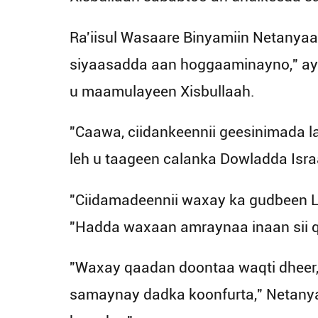
Ra'iisul Wasaare Binyamiin Netanyaa
siyaasadda aan hoggaaminayno," aya
u maamulayeen Xisbullaah.
"Caawa, ciidankeennii geesinimada l
leh u taageen calanka Dowladda Israa
"Ciidamadeennii waxay ka gudbeen Li
"Hadda waxaan amraynaa inaan sii q
"Waxay qaadan doontaa waqti dheer,
samaynay dadka koonfurta," Netany