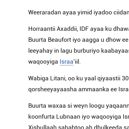
Weeraradan ayaa yimid iyadoo ciidam
Horraantii Axaddii, IDF ayaa ku dha
Buurta Beaufort iyo aagga u dhow ee 
leeyahay in lagu burburiyo kaabayaa
waqooyiga
Israa
'iil.
Wabiga Litani, oo ku yaal qiyaastii 3
qorsheeyayaasha ammaanka ee Israa'
Buurta waxaa si weyn loogu yaqaanna
koonfurta Lubnaan iyo waqooyiga Isr
Xisbullaah sababtoo ah dhulkeeda sar