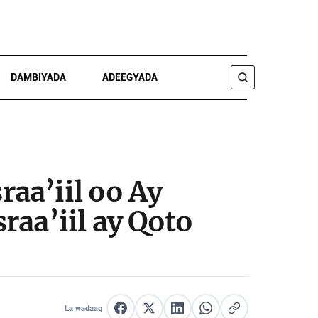
DAMBIYADA
ADEEGYADA
RAADI
aa’iil oo Ay
raa’iil ay Qoto
La wadaag
La wadaag Facebook
La wadaag X
La wadaag LinkedIn
La wadaag WhatsApp
Nuqul link