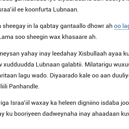
aa'iil ee koonfurta Lubnaan.
aa sheegay in la qabtay gantaallo dhowr ah
oo la
Lama soo sheegin wax khasaare ah.
meysan yahay inay leedahay Xisbullaah ayaa ku 
how xudduudda Lubnaan galabtii. Milatarigu wu
ritaan lagu wado. Diyaarado kale oo aan duuliy
iili Panhandle.
a Israa'iil waxay ka heleen digniino isdaba jo
 ku booriyeen dadweynaha inay ahaadaan kuw