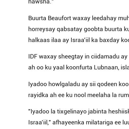
hawsha."
Buurta Beaufort waxay leedahay muhii
horreysay qabsatay goobta buurta ku
halkaas ilaa ay Israa'iil ka baxday 
IDF waxay sheegtay in ciidamadu ay 
ah oo ku yaal koonfurta Lubnaan, isl
Iyadoo howlgaladu ay sii qodeen koo
rayidka ah ee ku nool meelaha la ru
"Iyadoo la tixgelinayo jabinta heshi
Israa'iil," afhayeenka milatariga ee l