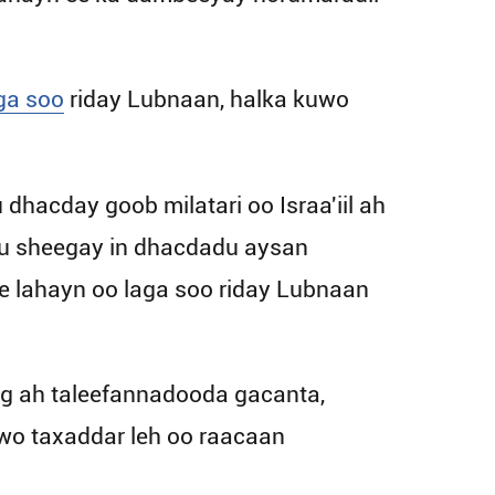
ga soo
riday Lubnaan, halka kuwo
dhacday goob milatari oo Israa'iil ah
xuu sheegay in dhacdadu aysan
e lahayn oo laga soo riday Lubnaan
og ah taleefannadooda gacanta,
o taxaddar leh oo raacaan