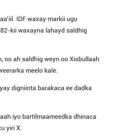
a'iil. IDF waxay markii ugu
982-kii waxayna lahayd saldhig
, oo ah saldhig weyn oo Xisbullaah
 weerarka meelo kale.
yay digniinta barakaca ee dadka
ullaah iyo bartilmaameedka dhinaca
 yiri X.