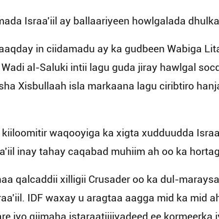
ada Israa'iil ay ballaariyeen howlgalada dhulk
waaqday in ciidamadu ay ka gudbeen Wabiga Lit
Wadi al-Saluki intii lagu guda jiray hawlgal s
sha Xisbullaah isla markaana lagu ciribtiro h
0 kiiloomitir waqooyiga ka xigta xudduudda Israa
iil inay tahay caqabad muhiim ah oo ka hort
a qalcaddii xilligii Crusader oo ka dul-marays
aa'iil. IDF waxay u aragtaa aagga mid ka mid 
e iyo qiimaha istaraatiijiyadeed ee kormeerka 