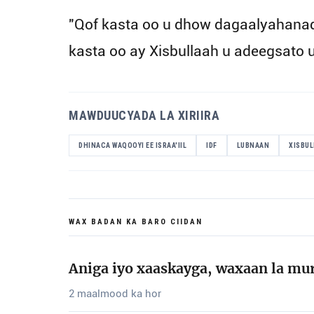
"Qof kasta oo u dhow dagaalyahanad
kasta oo ay Xisbullaah u adeegsato 
MAWDUUCYADA LA XIRIIRA
DHINACA WAQOOYI EE ISRAA'IIL
IDF
LUBNAAN
XISBU
WAX BADAN KA BARO CIIDAN
Aniga iyo xaaskayga, waxaan la mu
2 maalmood ka hor