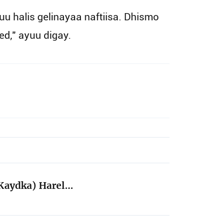
 halis gelinayaa naftiisa. Dhismo
d," ayuu digay.
(Kaydka) Harel…