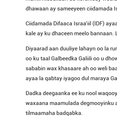
dhawaan ay sameeyeen ciidamada Isr
Ciidamada Difaaca Israa'iil (IDF) ay
kale ay ku dhaceen meelo bannaan. 
Diyaarad aan duuliye lahayn oo la ru
oo ku taal Galbeedka Galiili oo u d
sababin wax khasaare ah oo weli baa
ayaa la qabtay iyagoo dul maraya Gal
Dadka deegaanka ee ku nool waqooyig
waxaana maamulada degmooyinku ay
tilmaamaha badqabka.