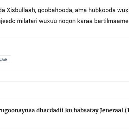
a Xisbullaah, goobahooda, ama hubkooda wuxuu
ujeedo milatari wuxuu noqon karaa bartilmaamee
LLAAH
rugoonaynaa dhacdadii ku habsatay Jeneraal 