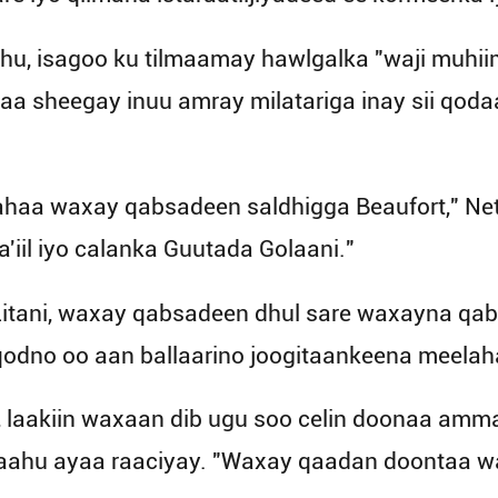
hu, isagoo ku tilmaamay hawlgalka "waji muhiim
a sheegay inuu amray milatariga inay sii qod
ahaa waxay qabsadeen saldhigga Beaufort," Net
'iil iyo calanka Guutada Golaani."
tani, waxay qabsadeen dhul sare waxayna qabsa
odno oo aan ballaarino joogitaankeena meelaha
 laakiin waxaan dib ugu soo celin doonaa am
aahu ayaa raaciyay. "Waxay qaadan doontaa w