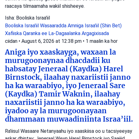
raacaya tilmaamaha wakiil shisheeye.
Isha: Booliska Israa'iil
Booliska Israa'iil
Wasaaradda Amniga Israa'iil (Shin Bet)
Xafiiska Qaranka ee La-Dagaalanka Argagixisada
ciidan
•
August 6, 2026 at 12:38 pm
•
1 maalin ka hor
Aniga iyo xaaskayga, waxaan la
murugoonaynaa dhacdadii ku
habsatay Jeneraal (Kaydka) Harel
Birnstock, ilaahay naxariistii janno
ha ka waraabiyo, iyo Jeneraal Sare
(Kaydka) Tamir Waknin, ilaahay
naxariistii janno ha ka waraabiyo,
iyadoo ay la murugoonayaan
dhammaan muwaadiniinta Israa’iil.
Ra'iisul Wasaare Netanyaahu iyo xaaskiisa oo u tacsiyeeyay
askar dhintay: Jeneraal Weyn Harel Birnstock iyo Saajiid