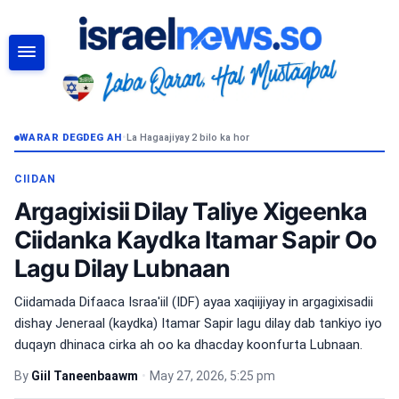
RAADI
WARAR DEGDEG AH
•
La Hagaajiyay 2 bilo ka hor
CIIDAN
Argagixisii Dilay Taliye Xigeenka
Ciidanka Kaydka Itamar Sapir Oo
Lagu Dilay Lubnaan
Ciidamada Difaaca Israa'iil (IDF) ayaa xaqiijiyay in argagixisadii
dishay Jeneraal (kaydka) Itamar Sapir lagu dilay dab tankiyo iyo
duqayn dhinaca cirka ah oo ka dhacday koonfurta Lubnaan.
By
Giil Taneenbaawm
•
May 27, 2026, 5:25 pm