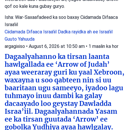
qof oo kale kuna gubay guryo.
Isha: War-Saxaafadeed ka soo baxay Ciidamada Difaaca
Israa'iil
Ciidamada Difaaca Israa'iil
Dadka rayidka ah ee Israa'iil
Guuto Yahuuda
argagixiso
•
August 6, 2026 at 10:50 am
•
1 maalin ka hor
Dagaalyahanno ka tirsan laanta
hawlgallada ee ‘Arrow of Judah’
ayaa weeraray guri ku yaal Xebroon,
waxayna u soo qabteen nin si uu
baaritaan ugu sameeyo, iyadoo lagu
tuhmayo inuu dambi ka galay
dacaayado loo geystay Dawladda
Israa’iil. Dagaalyahannada Yasam
ee ka tirsan guutada ‘Arrow’ ee
gobolka Yudhiya ayaa hawlgalay.