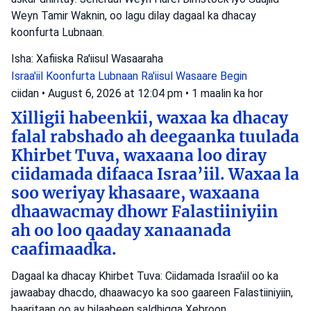
Weyn Tamir Waknin, oo lagu dilay dagaal ka dhacay
koonfurta Lubnaan.
Isha: Xafiiska Ra'iisul Wasaaraha
Israa'iil
Koonfurta Lubnaan
Ra'iisul Wasaare Begin
ciidan
•
August 6, 2026 at 12:04 pm
•
1 maalin ka hor
Xilligii habeenkii, waxaa ka dhacay
falal rabshado ah deegaanka tuulada
Khirbet Tuva, waxaana loo diray
ciidamada difaaca Israa’iil. Waxaa la
soo weriyay khasaare, waxaana
dhaawacmay dhowr Falastiiniyiin
ah oo loo qaaday xanaanada
caafimaadka.
Dagaal ka dhacay Khirbet Tuva: Ciidamada Israa'iil oo ka
jawaabay dhacdo, dhaawacyo ka soo gaareen Falastiiniyiin,
baaritaan oo ay bilaabeen saldhigga Xebroon.