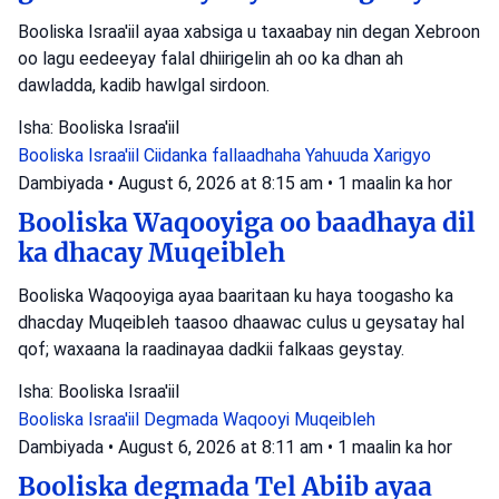
Booliska Israa'iil ayaa xabsiga u taxaabay nin degan Xebroon
oo lagu eedeeyay falal dhiirigelin ah oo ka dhan ah
dawladda, kadib hawlgal sirdoon.
Isha: Booliska Israa'iil
Booliska Israa'iil
Ciidanka fallaadhaha Yahuuda
Xarigyo
Dambiyada
•
August 6, 2026 at 8:15 am
•
1 maalin ka hor
Booliska Waqooyiga oo baadhaya dil
ka dhacay Muqeibleh
Booliska Waqooyiga ayaa baaritaan ku haya toogasho ka
dhacday Muqeibleh taasoo dhaawac culus u geysatay hal
qof; waxaana la raadinayaa dadkii falkaas geystay.
Isha: Booliska Israa'iil
Booliska Israa'iil
Degmada Waqooyi
Muqeibleh
Dambiyada
•
August 6, 2026 at 8:11 am
•
1 maalin ka hor
Booliska degmada Tel Abiib ayaa