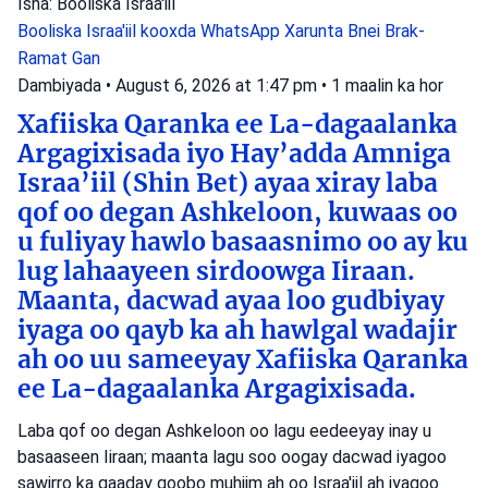
Isha: Booliska Israa'iil
Booliska Israa'iil
kooxda WhatsApp
Xarunta Bnei Brak-
Ramat Gan
Dambiyada
•
August 6, 2026 at 1:47 pm
•
1 maalin ka hor
Xafiiska Qaranka ee La-dagaalanka
Argagixisada iyo Hay’adda Amniga
Israa’iil (Shin Bet) ayaa xiray laba
qof oo degan Ashkeloon, kuwaas oo
u fuliyay hawlo basaasnimo oo ay ku
lug lahaayeen sirdoowga Iiraan.
Maanta, dacwad ayaa loo gudbiyay
iyaga oo qayb ka ah hawlgal wadajir
ah oo uu sameeyay Xafiiska Qaranka
ee La-dagaalanka Argagixisada.
Laba qof oo degan Ashkeloon oo lagu eedeeyay inay u
basaaseen Iiraan; maanta lagu soo oogay dacwad iyagoo
sawirro ka qaaday goobo muhiim ah oo Israa'iil ah iyagoo