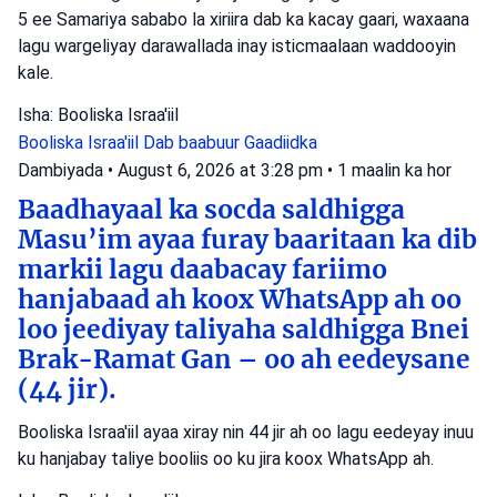
5 ee Samariya sababo la xiriira dab ka kacay gaari, waxaana
lagu wargeliyay darawallada inay isticmaalaan waddooyin
kale.
Isha: Booliska Israa'iil
Booliska Israa'iil
Dab baabuur
Gaadiidka
Dambiyada
•
August 6, 2026 at 3:28 pm
•
1 maalin ka hor
Baadhayaal ka socda saldhigga
Masu’im ayaa furay baaritaan ka dib
markii lagu daabacay fariimo
hanjabaad ah koox WhatsApp ah oo
loo jeediyay taliyaha saldhigga Bnei
Brak-Ramat Gan – oo ah eedeysane
(44 jir).
Booliska Israa'iil ayaa xiray nin 44 jir ah oo lagu eedeyay inuu
ku hanjabay taliye booliis oo ku jira koox WhatsApp ah.