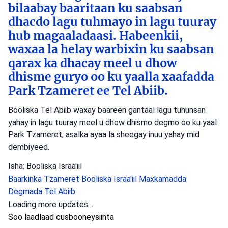
bilaabay baaritaan ku saabsan
dhacdo lagu tuhmayo in lagu tuuray
hub magaaladaasi. Habeenkii,
waxaa la helay warbixin ku saabsan
qarax ka dhacay meel u dhow
dhisme guryo oo ku yaalla xaafadda
Park Tzameret ee Tel Abiib.
Booliska Tel Abiib waxay baareen gantaal lagu tuhunsan
yahay in lagu tuuray meel u dhow dhismo degmo oo ku yaal
Park Tzameret; asalka ayaa la sheegay inuu yahay mid
dembiyeed.
Isha: Booliska Israa'iil
Baarkinka Tzameret
Booliska Israa'iil
Maxkamadda
Degmada Tel Abiib
Loading more updates…
Soo laadlaad cusbooneysiinta