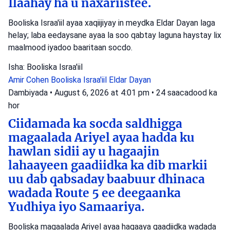
Ilaahay ha u naxariistee.
Booliska Israa'iil ayaa xaqiijiyay in meydka Eldar Dayan laga
helay; laba eedaysane ayaa la soo qabtay laguna haystay lix
maalmood iyadoo baaritaan socdo.
Isha: Booliska Israa'iil
Amir Cohen
Booliska Israa'iil
Eldar Dayan
Dambiyada
•
August 6, 2026 at 4:01 pm
•
24 saacadood ka
hor
Ciidamada ka socda saldhigga
magaalada Ariyel ayaa hadda ku
hawlan sidii ay u hagaajin
lahaayeen gaadiidka ka dib markii
uu dab qabsaday baabuur dhinaca
wadada Route 5 ee deegaanka
Yudhiya iyo Samaariya.
Booliska magaalada Ariyel ayaa hagaaya gaadiidka wadada