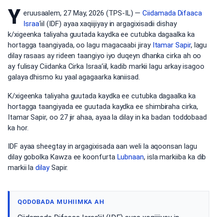
Y
eruusaalem, 27 May, 2026 (TPS-IL) —
Ciidamada Difaaca
Israa
‘iil (IDF) ayaa xaqiijiyay in argagixisadii dishay
k/xigeenka taliyaha guutada kaydka ee cutubka dagaalka ka
hortagga taangiyada, oo lagu magacaabi jiray
Itamar Sapir
, lagu
dilay rasaas ay rideen taangiyo iyo duqeyn dhanka cirka ah oo
ay fulisay Ciidanka Cirka Israa’iil, kadib markii lagu arkay isagoo
galaya dhismo ku yaal agagaarka kaniisad.
K/xigeenka taliyaha guutada kaydka ee cutubka dagaalka ka
hortagga taangiyada ee guutada kaydka ee shimbiraha cirka,
Itamar Sapir, oo 27 jir ahaa, ayaa la dilay in ka badan toddobaad
ka hor.
IDF ayaa sheegtay in argagixisada aan weli la aqoonsan lagu
dilay gobolka Kawza ee koonfurta
Lubnaan
, isla markiiba ka dib
markii la
dilay
Sapir.
QODOBADA MUHIIMKA AH