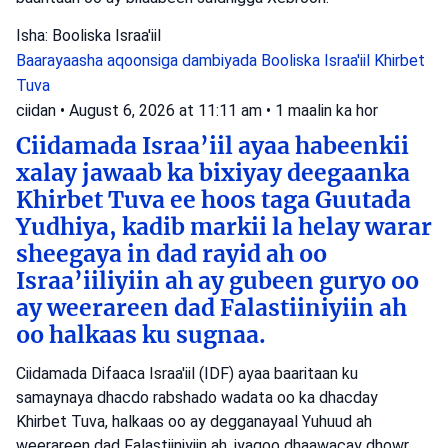
Isha: Booliska Israa'iil
Baarayaasha aqoonsiga dambiyada
Booliska Israa'iil
Khirbet
Tuva
ciidan
•
August 6, 2026 at 11:11 am
•
1 maalin ka hor
Ciidamada Israa’iil ayaa habeenkii
xalay jawaab ka bixiyay deegaanka
Khirbet Tuva ee hoos taga Guutada
Yudhiya, kadib markii la helay warar
sheegaya in dad rayid ah oo
Israa’iiliyiin ah ay gubeen guryo oo
ay weerareen dad Falastiiniyiin ah
oo halkaas ku sugnaa.
Ciidamada Difaaca Israa'iil (IDF) ayaa baaritaan ku
samaynaya dhacdo rabshado wadata oo ka dhacday
Khirbet Tuva, halkaas oo ay degganayaal Yuhuud ah
weerareen dad Falastiiniyiin ah, iyagoo dhaawacay dhowr