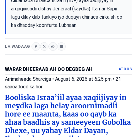
Ciidamada Difaaca Israa'iil (IDF) ayaa xaqiijiyay in
argagixisadii dishay Jeneraal (kaydka) Itamar Sapir
lagu dilay dab tankiyo iyo duqayn dhinaca cirka ah oo
ka dhacday koonfurta Lubnaan.
LA WADAAG
WARAR DHEERAAD AH OO DEGDEG AH
TOOS
Arrimaheeda Sharciga
•
August 6, 2026 at 6:25 pm
•
21
saacadood ka hor
Booliska Israa’iil ayaa xaqiijiyay in
meydka laga helay aroornimadii
hore ee maanta, kaas oo qayb ka
ahaa baadhis ay sameeyeen Gobolka
Dhexe, uu yahay Eldar Dayan,