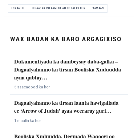
ISRAA'IIL
JIHAADKA ISLAAMIGA AH EE FALASTIIN
XAMAAS
WAX BADAN KA BARO ARGAGIXISO
Dukumentiyada ka dambeysay daba-galka –
Dagaalyahanno ka tirsan Booliska Xuduudda
ayaa qabtay…
5 saacadood ka hor
Dagaalyahanno ka tirsan laanta hawlgallada
ee ‘Arrow of Judah’ ayaa weeraray guri…
1 maalin ka hor
Booliska Xuduudda, Degmada Waqooyi oo