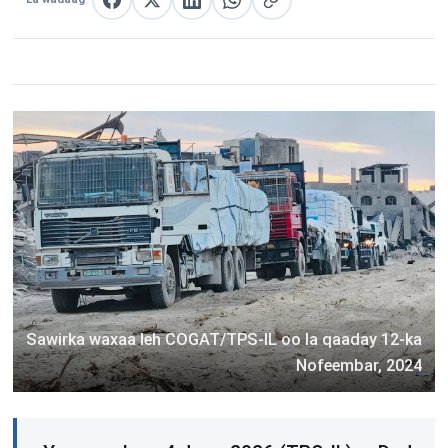
La wadaag Facebook
La wadaag X
La wadaag LinkedIn
La wadaag WhatsApp
Nuqul link
Sawirka waxaa leh COGAT/TPS-IL oo la qaaday 12-ka
Nofeembar, 2024