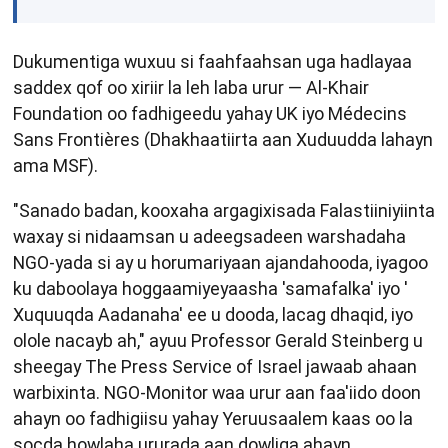
Dukumentiga wuxuu si faahfaahsan uga hadlayaa
saddex qof oo xiriir la leh laba urur — Al-Khair
Foundation oo fadhigeedu yahay UK iyo Médecins
Sans Frontières (Dhakhaatiirta aan Xuduudda lahayn
ama MSF).
"Sanado badan, kooxaha argagixisada Falastiiniyiinta
waxay si nidaamsan u adeegsadeen warshadaha
NGO-yada si ay u horumariyaan ajandahooda, iyagoo
ku daboolaya hoggaamiyeyaasha 'samafalka' iyo '
Xuquuqda Aadanaha' ee u dooda, lacag dhaqid, iyo
olole nacayb ah," ayuu Professor Gerald Steinberg u
sheegay The Press Service of Israel jawaab ahaan
warbixinta. NGO-Monitor waa urur aan faa'iido doon
ahayn oo fadhigiisu yahay Yeruusaalem kaas oo la
socda howlaha ururada aan dowliga ahayn.