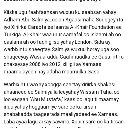
Kiiska ugu faahfaahsan wuxuu ku saabsan yahay
Adham Abu Salmiya, oo ah Agaasimaha Suuqgeynta
iyo Xiriirka Carabta ee laanta Al-Khair Foundation ee
Turkiga. Al-Khair waa urur samafal oo Islaami ah oo
caalami ah oo fadhigiisu yahay London. Sida ay
warbixintu sheegtay, Salmiya wuxuu horay uga soo
shaqeeyay Wasaaradda Caafimaadka ee Gasa intii u
dhaxaysay 2008 iyo 2012, xilligii ay Xamaas
maamulayeen hay'adaha maamulka Gasa.
Warbixintu waxay xoogga saartay xiriirka shakhsi
ahaaneed ee Salmiya la leeyahay Wissam Taha, oo
loo yaqaan "Abu Mustafa," kaas oo lagu tilmaamay
inuu yahay hoggaamiye sare oo ka tirsan
shabakadda taageerada maaliyadeed ee Xamaas.
Laba ayaa lagu arkay sawirro. Xubin sare oo ka tirsan