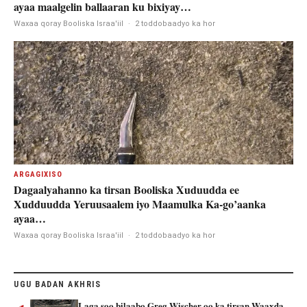
ayaa maalgelin ballaaran ku bixiyay…
Waxaa qoray Booliska Israa'iil
·
2 toddobaadyo ka hor
ARGAGIXISO
Dagaalyahanno ka tirsan Booliska Xuduudda ee
Xudduudda Yeruusaalem iyo Maamulka Ka-go’aanka
ayaa…
Waxaa qoray Booliska Israa'iil
·
2 toddobaadyo ka hor
UGU BADAN AKHRIS
Laga soo bilaabo Greg Wischer oo ka tirsan Waaxda