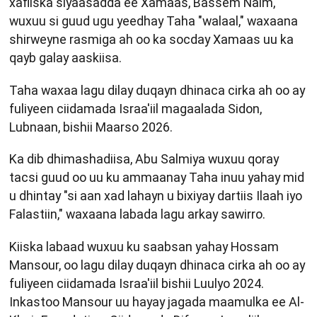
xafiiska siyaasadda ee Xamaas, Bassem Naim,
wuxuu si guud ugu yeedhay Taha "walaal," waxaana
shirweyne rasmiga ah oo ka socday Xamaas uu ka
qayb galay aaskiisa.
Taha waxaa lagu dilay duqayn dhinaca cirka ah oo ay
fuliyeen ciidamada Israa'iil magaalada Sidon,
Lubnaan, bishii Maarso 2026.
Ka dib dhimashadiisa, Abu Salmiya wuxuu qoray
tacsi guud oo uu ku ammaanay Taha inuu yahay mid
u dhintay "si aan xad lahayn u bixiyay dartiis Ilaah iyo
Falastiin," waxaana labada lagu arkay sawirro.
Kiiska labaad wuxuu ku saabsan yahay Hossam
Mansour, oo lagu dilay duqayn dhinaca cirka ah oo ay
fuliyeen ciidamada Israa'iil bishii Luulyo 2024.
Inkastoo Mansour uu hayay jagada maamulka ee Al-