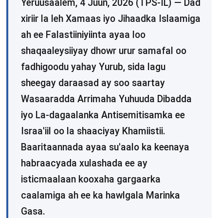
Yeruusaalem, 4 Juun, 2026 (TPS-IL) — Dad
xiriir la leh Xamaas iyo Jihaadka Islaamiga
ah ee Falastiiniyiinta ayaa loo
shaqaaleysiiyay dhowr urur samafal oo
fadhigoodu yahay Yurub, sida lagu
sheegay daraasad ay soo saartay
Wasaaradda Arrimaha Yuhuuda Dibadda
iyo La-dagaalanka Antisemitisamka ee
Israa'iil oo la shaaciyay Khamiistii.
Baaritaannada ayaa su'aalo ka keenaya
habraacyada xulashada ee ay
isticmaalaan kooxaha gargaarka
caalamiga ah ee ka hawlgala Marinka
Gasa.