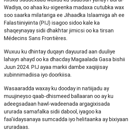
Wadiya, oo ahaa ku-xigeenka madaxa cutubka wax
soo saarka milatariga ee Jihaadka Islaamiga ah ee
Falastiiniyiinta (PIJ) isagoo sidoo kale ka
shaqeynayay sidii dhakhtar jimicsi oo ka tirsan
Médecins Sans Frontières.
Wuxuu ku dhintay duqayn dayuurad aan duuliye
lahayn ahayd oo ka dhacday Magaalada Gasa bishii
Juun 2024. PIJ ayaa markii dambe xaqiijisay
xubinnimadiisa iyo doorkiisa.
Wasaaradda waxay ku dooday in natiijadu ay
muujineyso qaab-dhismeed ballaaran oo ay ku
adeegsadaan hawl-wadeenada argagixisada
ururada samafalka sidii dabool, iyagoo ka
faa'iidaysanaya sumcadda iyo helitaanka ay bixiyaan
ururadaas.