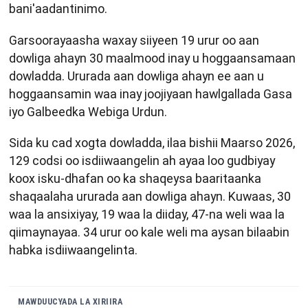
bani'aadantinimo.
Garsoorayaasha waxay siiyeen 19 urur oo aan
dowliga ahayn 30 maalmood inay u hoggaansamaan
dowladda. Ururada aan dowliga ahayn ee aan u
hoggaansamin waa inay joojiyaan hawlgallada Gasa
iyo Galbeedka Webiga Urdun.
Sida ku cad xogta dowladda, ilaa bishii Maarso 2026,
129 codsi oo isdiiwaangelin ah ayaa loo gudbiyay
koox isku-dhafan oo ka shaqeysa baaritaanka
shaqaalaha ururada aan dowliga ahayn. Kuwaas, 30
waa la ansixiyay, 19 waa la diiday, 47-na weli waa la
qiimaynayaa. 34 urur oo kale weli ma aysan bilaabin
habka isdiiwaangelinta.
MAWDUUCYADA LA XIRIIRA