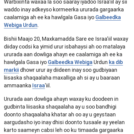
Warbixinta waxaa la soo saaray iyadoo Israa'iil ay sii
waddo inay adkeyso kormeerka ururada gargaarka
caalamiga ah ee ka hawlgala Gasa iyo
Galbeedka
Webiga Urdun
.
Bishii Maajo 20, Maxkamadda Sare ee Israa'iil waxay
diiday codsi ka yimid urur isbahaysi ah oo matalaya
ururada aan dowliga ahayn ee caalamiga ah ee ka
hawlgala Gasa iyo
Galbeedka Webiga
Urdun
ka dib
markii
dhowr urur ay diideen inay soo gudbiyaan
liisaska shaqaalaha maxalliga ah si ay u baaraan
ammaanka
Israa
'iil.
Ururada aan dowliga ahayn waxay ku doodeen in
gudbinta liisaska shaqaalaha ay u soo bandhigi
doonto shaqaalaha khatar ah oo ay u geystaan ​​
aargudasho iyo inay dhisi doonto tusaale ay yeelan
karto saameyn cabsi leh oo ku timaada gargaarka