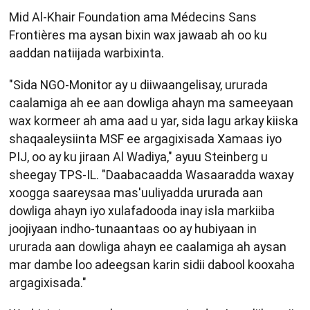
Mid Al-Khair Foundation ama Médecins Sans
Frontières ma aysan bixin wax jawaab ah oo ku
aaddan natiijada warbixinta.
"Sida NGO-Monitor ay u diiwaangelisay, ururada
caalamiga ah ee aan dowliga ahayn ma sameeyaan
wax kormeer ah ama aad u yar, sida lagu arkay kiiska
shaqaaleysiinta MSF ee argagixisada Xamaas iyo
PIJ, oo ay ku jiraan Al Wadiya," ayuu Steinberg u
sheegay TPS-IL. "Daabacaadda Wasaaradda waxay
xoogga saareysaa mas'uuliyadda ururada aan
dowliga ahayn iyo xulafadooda inay isla markiiba
joojiyaan indho-tunaantaas oo ay hubiyaan in
ururada aan dowliga ahayn ee caalamiga ah aysan
mar dambe loo adeegsan karin sidii dabool kooxaha
argagixisada."