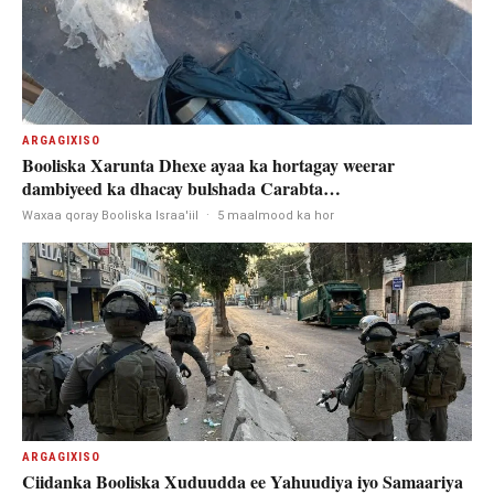
ARGAGIXISO
Booliska Xarunta Dhexe ayaa ka hortagay weerar
dambiyeed ka dhacay bulshada Carabta…
Waxaa qoray Booliska Israa'iil
·
5 maalmood ka hor
ARGAGIXISO
Ciidanka Booliska Xuduudda ee Yahuudiya iyo Samaariya