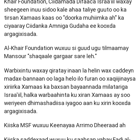
Khair Foundation, Ciidamada Difaaca Israa'iil waxay
sheegeen inuu sidoo kale ahaa taliye guuto oo ka
tirsan Xamaas kaas oo "doorka muhiimka ah" ka
ciyaaray Ciidanka Amniga Gudaha ee kooxda
argagixisada.
Al-Khair Foundation wuxuu si guud ugu tilmaamay
Mansour "shaqaale gargaar sare leh."
Warbixintu waxay qiratay inaan la helin wax caddeyn
madax-bannaan oo laga helo ilo furan oo xaqiijinaysa
xiriirka Xamaas ka baxsan bayaannada milatariga
Israa'iil, halka warbaahinta ku xiran Xamaas ay soo
weriyeen dhimashadiisa iyagoo aan ku xirin kooxda
argagixisada.
Kiiska MSF wuxuu Keenayaa Arrimo Dheeraad ah
Kiiska saddexaad wuxuu ku saabsan yahay Fadi al-