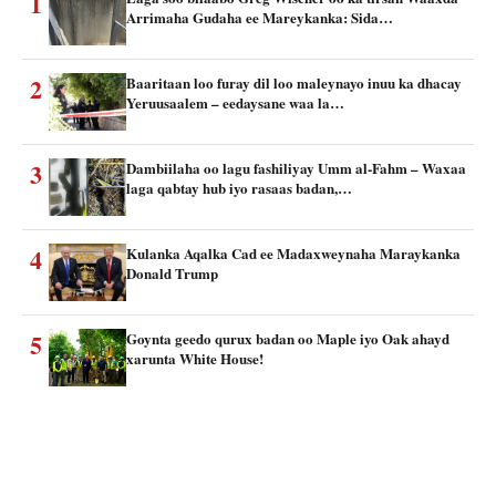
1
Arrimaha Gudaha ee Mareykanka: Sida…
2
Baaritaan loo furay dil loo maleynayo inuu ka dhacay
Yeruusaalem – eedaysane waa la…
3
Dambiilaha oo lagu fashiliyay Umm al-Fahm – Waxaa
laga qabtay hub iyo rasaas badan,…
4
Kulanka Aqalka Cad ee Madaxweynaha Maraykanka
Donald Trump
5
Goynta geedo qurux badan oo Maple iyo Oak ahayd
xarunta White House!