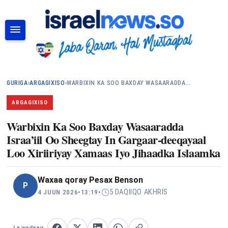
RAADI
GURIGA
›
ARGAGIXISO
›
WARBIXIN KA SOO BAXDAY WASAARADDA…
ARGAGIXISO
Warbixin Ka Soo Baxday Wasaaradda
Israa’iil Oo Sheegtay In Gargaar-deeqayaal
Loo Xiriiriyay Xamaas Iyo Jihaadka Islaamka
Waxaa qoray
Pesax Benson
P
5 DAQIIQO AKHRIS
4 JUUN 2026
•
13:19
•
La wadaag