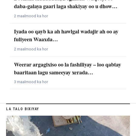
daba-galaya gaari laga shakiyay oo u dhow…
2 maalmood ka hor
Iyada oo qayb ka ah hawlgal wadajir ah oo ay
fuliyeen Waaxda…
2 maalmood ka hor
Weerar argagixiso oo la fashiliyay – loo qabtay
baaritaan lagu sameeyay xerada…
3 maalmood ka hor
LA TALO BIXIYAY