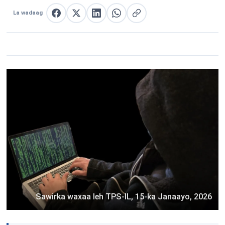
La wadaag
La wadaag Facebook
La wadaag X
La wadaag LinkedIn
La wadaag WhatsApp
Nuqul link
Sawirka waxaa leh TPS-IL, 15-ka Janaayo, 2026