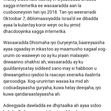
xagga internetka ee wasaaradda aan la
cusbooneysiin tan iyo 2018. Tan iyo weerarradii
Oktoobar 7, diblomaasiyadda Israa'iil ee dibadda
ayaa la kulantay koror weyn oo ku yimid
dhacdooyinka xagga internetka.
Wasaaradda Dhismaha iyo Guryeynta, baareyaasha
ayaa ogaaday in inkastoo ay maamusho sagaal xog-
ururin oo waaweyn oo ay ku jiraan malaayiin
diiwaanno shakhsi ah, wasaaraddu ay ku
guuldareysatay siddeed sano inay si habboon u
diiwaangeliso iyadoo la raacayo xeerarka ilaalinta
qarsoodiga. Xog-ururintan waxaa ka mid ah
codsadayaasha guryaha, kuwa helay deeqaha, iyo
kuwa qandaraaslayaasha ah.
Adeegyada dawladda ee dhijitaalka ah ayaa sidoo