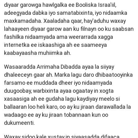
diyaar garowga hawlgalka ee Booliska Israa'iil,
adeegyada dabka iyo samatabixinta, iyo nidaamka
maxkamadaha. Xaaladaha qaar, hay'aduhu waxay
lahaayeen diyaar garow aan ku filnayn oo ku saabsan
fashilka nidaamyada ama weerarrada xagga
internetka ee iskaashiga ah ee saameeya
kaabayaasha muhiimka ah.
Wasaaradda Arrimaha Dibadda ayaa la siiyay
dhaleeceyn gaar ah. Marka lagu daro dhibaatooyinka
farsamo ee muddada dheer iyo nidaamyada
duugoobay, warbixinta ayaa ogaatay in xogta
xasaasiga ah ee gudaha lagu kaydiyay meelo si
ballaaran loo heli karo, oo ay ku jiraan darawallada la
wadaago ee ay ku jiraan tobannaan kun oo
dukumeenti.
Waxay sidoo kale xustay in siyaasadda difaaca