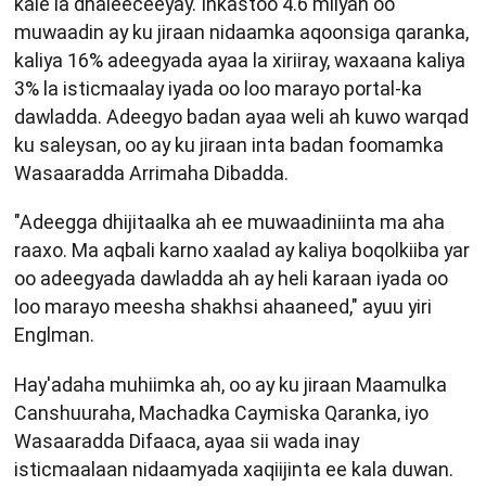
kale la dhaleeceeyay. Inkastoo 4.6 milyan oo
muwaadin ay ku jiraan nidaamka aqoonsiga qaranka,
kaliya 16% adeegyada ayaa la xiriiray, waxaana kaliya
3% la isticmaalay iyada oo loo marayo portal-ka
dawladda. Adeegyo badan ayaa weli ah kuwo warqad
ku saleysan, oo ay ku jiraan inta badan foomamka
Wasaaradda Arrimaha Dibadda.
"Adeegga dhijitaalka ah ee muwaadiniinta ma aha
raaxo. Ma aqbali karno xaalad ay kaliya boqolkiiba yar
oo adeegyada dawladda ah ay heli karaan iyada oo
loo marayo meesha shakhsi ahaaneed," ayuu yiri
Englman.
Hay'adaha muhiimka ah, oo ay ku jiraan Maamulka
Canshuuraha, Machadka Caymiska Qaranka, iyo
Wasaaradda Difaaca, ayaa sii wada inay
isticmaalaan nidaamyada xaqiijinta ee kala duwan.