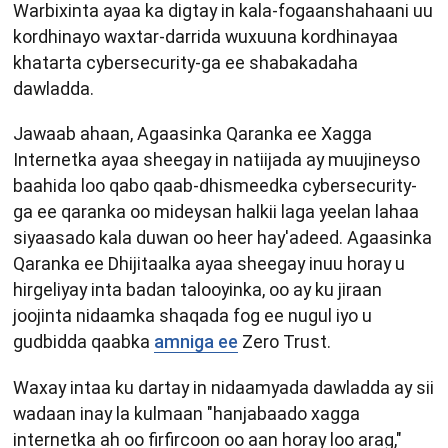
Warbixinta ayaa ka digtay in kala-fogaanshahaani uu
kordhinayo waxtar-darrida wuxuuna kordhinayaa
khatarta cybersecurity-ga ee shabakadaha
dawladda.
Jawaab ahaan, Agaasinka Qaranka ee Xagga
Internetka ayaa sheegay in natiijada ay muujineyso
baahida loo qabo qaab-dhismeedka cybersecurity-
ga ee qaranka oo mideysan halkii laga yeelan lahaa
siyaasado kala duwan oo heer hay'adeed. Agaasinka
Qaranka ee Dhijitaalka ayaa sheegay inuu horay u
hirgeliyay inta badan talooyinka, oo ay ku jiraan
joojinta nidaamka shaqada fog ee nugul iyo u
gudbidda qaabka
amniga ee
Zero Trust.
Waxay intaa ku dartay in nidaamyada dawladda ay sii
wadaan inay la kulmaan "hanjabaado xagga
internetka ah oo firfircoon oo aan horay loo arag,"