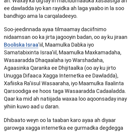
ah. Waxay ka digtay in macluumaadka xasaasiga ah
ee dawladda iyo kan rayidka ah laga yaabo in la soo
bandhigo ama la carqaladeeyo.
Soo-jeedinnada ayaa tilmaamay daciifnimo
nidaamsan oo ka jirta jagooyin badan, oo ay ku jiraan
Booliska Israa
'iil, Maamulka Dabka iyo
Samatabixinta Israa'iil, Maamulka Maxkamadaha,
Wasaaradda Dhaqaalaha iyo Warshadaha,
Agaasinka Qaranka ee Dhijitaalka (oo ay ku jirto
Unugga Difaaca Xagga Internetka ee Dawladda),
Xafiiska Ra'iisul Wasaaraha, iyo Maamulka Ilaalinta
Qarsoodiga ee hoos taga Wasaaradda Cadaaladda.
Qaar ka mid ah natiijada waxaa loo aqoonsaday inay
yihiin kuwo aad u daran.
Dhibaato weyn oo la taaban karo ayaa ah diyaar
garowga xagga internetka ee gurmadka degdegga