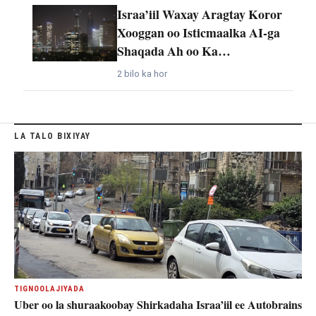
Israa’iil Waxay Aragtay Koror
Xooggan oo Isticmaalka AI-ga
Shaqada Ah oo Ka…
2 bilo ka hor
LA TALO BIXIYAY
TIGNOOLAJIYADA
Uber oo la shuraakoobay Shirkadaha Israa’iil ee Autobrains