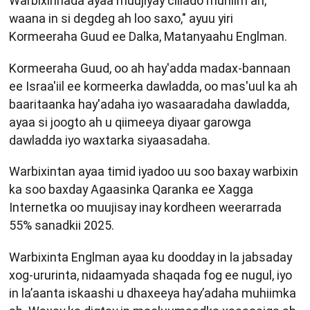
Warbixinnada ayaa muujiyay cillado muhiim ah,
waana in si degdeg ah loo saxo," ayuu yiri
Kormeeraha Guud ee Dalka, Matanyaahu Englman.
Kormeeraha Guud, oo ah hay'adda madax-bannaan
ee Israa'iil ee kormeerka dawladda, oo mas'uul ka ah
baaritaanka hay'adaha iyo wasaaradaha dawladda,
ayaa si joogto ah u qiimeeya diyaar garowga
dawladda iyo waxtarka siyaasadaha.
Warbixintan ayaa timid iyadoo uu soo baxay warbixin
ka soo baxday Agaasinka Qaranka ee Xagga
Internetka oo muujisay inay kordheen weerarrada
55% sanadkii 2025.
Warbixinta Englman ayaa ku doodday in la jabsaday
xog-ururinta, nidaamyada shaqada fog ee nugul, iyo
in la’aanta iskaashi u dhaxeeya hay’adaha muhiimka