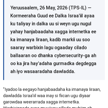
Yeruusaalem, 26 May, 2026 (TPS-IL) —
Kormeeraha Guud ee Dalka Israa'iil ayaa
ku taliyay in dalka uu si weyn ugu nugul
yahay hanjabaadaha xagga internetka ee
ka imanaya Iiraan, kadib markii uu soo
saaray warbixin lagu ogaaday cilado
ballaaran oo dhanka cybersecurity-ga ah
oo ka jira hay'adaha gurmadka degdegga
ah iyo wasaaradaha dawladda.
"Iyadoo la eegayo hanjabaadaha ka imanaya Iiraan,
dawladda Israa'iil waa inay si fiican ugu diyaar
garowdaa weerarrada xagga internetka.