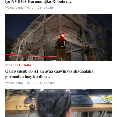
iyo NVIDIA Barnaamijka Robotaxi…
Waxaa qoray TPS-IL
·
2 bilo ka hor
TIGNOOLAJIYADA
Qalab cusub oo AI ah ayaa caawinaya shaqaalaha
gurmadka inay ku dhex…
Waxaa qoray TPS-IL
·
2 bilo ka hor