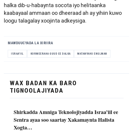
halka dib-u-habaynta socota iyo helitaanka
kaabayaal ammaan oo dheeraad ah ay yihiin kuwo
loogu talagalay xoojinta adkeysiga.
MAWDUUCYADA LA XIRIIRA
ISRAA'IIL
KORMEERAHA GUUD EE DALKA
MATANYAHU ENGLMAN
WAX BADAN KA BARO
TIGNOOLAJIYADA
Shirkadda Amniga Teknolojiyadda Israa’iil ee
Sentra ayaa soo saartay Xakamaynta Halista
Xogta…