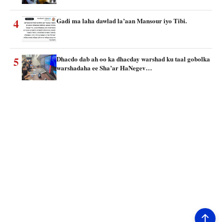
4
Gadi ma laha dawlad la’aan Mansour iyo Tibi.
5
Dhacdo dab ah oo ka dhacday warshad ku taal gobolka
warshadaha ee Sha’ar HaNegev…