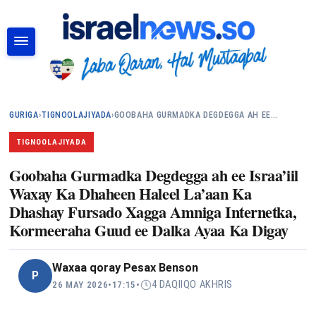
RAADI
GURIGA
›
TIGNOOLAJIYADA
›
GOOBAHA GURMADKA DEGDEGGA AH EE…
TIGNOOLAJIYADA
Goobaha Gurmadka Degdegga ah ee Israa’iil
Waxay Ka Dhaheen Haleel La’aan Ka
Dhashay Fursado Xagga Amniga Internetka,
Kormeeraha Guud ee Dalka Ayaa Ka Digay
Waxaa qoray
Pesax Benson
P
4 DAQIIQO AKHRIS
26 MAY 2026
•
17:15
•