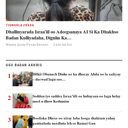
TIGNOOLAJIYADA
Dhallinyarada Israa’iil oo Adeegsanaya AI Si Ka Dhakhso
Badan Kulliyadaha, Digniin Ka…
Waxaa qoray Pesax Benson
·
2 bilo ka hor
UGU BADAN AKHRIS
1
Dilkii Obanach Dinko oo ka dhacay Afula oo la xaliyay
– dacwad lagu soo…
2
Soddon iyo saddex Israa’iili oo hubaysan oo lagu helay
meel u dhow Kedumim
3
Booliska Dhexe oo xiray laba looga shakisan yahay
gantaalada naxdinta leh ee Ramat Gan