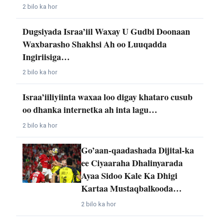
2 bilo ka hor
Dugsiyada Israa’iil Waxay U Gudbi Doonaan
Waxbarasho Shakhsi Ah oo Luuqadda
Ingiriisiga…
2 bilo ka hor
Israa’iiliyiinta waxaa loo digay khataro cusub
oo dhanka internetka ah inta lagu…
2 bilo ka hor
Go’aan-qaadashada Dijital-ka
ee Ciyaaraha Dhalinyarada
Ayaa Sidoo Kale Ka Dhigi
Kartaa Mustaqbalkooda…
2 bilo ka hor