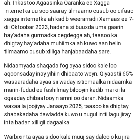
ah. Inkastoo Agaasinka Qaranka ee Xagga
Internetka uu soo saaray tilmaamo cusub oo difaac
xagga internetka ah kadib weerarradii Xamaas ee 7-
dii Oktoobar 2023, hadana si buuxda uma gaarin
hay'adaha gurmadka degdegga ah, taasoo ka
dhigtay hay'adaha muhiimka ah kuwo aan helin
tilmaamo cusub xilliga hanjabaadaha sare.
Nidaamyada shaqada fog ayaa sidoo kale loo
aqoonsaday inay yihiin dhibaato weyn. Qiyaastii 65%
wasaaradaha ayaa sii waday isticmaalka nidaamka
marin-fudud ee fashilmay bilooyin kadib markii la
ogaaday dhibaatooyin amni oo daran. Nidaamka
waxaa la joojiyay Janaayo 2025, taasoo ka dhigtay
shabakadaha dawladda kuwo u nugul intii lagu jiray
inta badan xilligii dagaalka.
Warbixinta ayaa sidoo kale muujisay daloolo ku jira