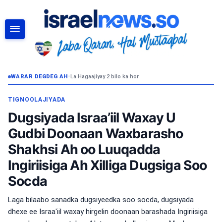
RAADI
WARAR DEGDEG AH
•
La Hagaajiyay 2 bilo ka hor
TIGNOOLAJIYADA
Dugsiyada Israa’iil Waxay U
Gudbi Doonaan Waxbarasho
Shakhsi Ah oo Luuqadda
Ingiriisiga Ah Xilliga Dugsiga Soo
Socda
Laga bilaabo sanadka dugsiyeedka soo socda, dugsiyada
dhexe ee Israa'iil waxay hirgelin doonaan barashada Ingiriisiga