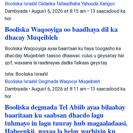
Booliska Israa'iil
Ciidanka fallaadhaha Yahuuda
Xarigyo
Dambiyada
•
August 6, 2026 at 8:15 am
•
13 saacadood ka
hor
Booliska Waqooyiga oo baadhaya dil ka
dhacay Muqeibleh
Booliska Waqooyiga ayaa baaritaan ku haya toogasho ka
dhacday Muqeibleh taasoo dhaawac culus u geysatay hal
qof; waxaana la raadinayaa dadkii falkaas geystay.
Isha: Booliska Israa'iil
Booliska Israa'iil
Degmada Waqooyi
Muqeibleh
Dambiyada
•
August 6, 2026 at 8:11 am
•
13 saacadood ka
hor
Booliska degmada Tel Abiib ayaa bilaabay
baaritaan ku saabsan dhacdo lagu
tuhmayo in lagu tuuray hub magaaladaasi.
Habeenkii, waxaa la helay warbixin ku