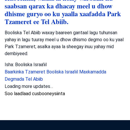
saabsan qarax ka dhacay meel u dhow
dhisme guryo oo ku yaalla xaafadda Park
Tzameret ee Tel Abiib.
Booliska Tel Abiib waxay baareen gantaal lagu tuhunsan
yahay in lagu tuuray meel u dhow dhismo degmo oo ku yaal
Park Tzameret; asalka ayaa la sheegay inuu yahay mid
dembiyeed.
Isha: Booliska Israa'iil
Baarkinka Tzameret
Booliska Israa'iil
Maxkamadda
Degmada Tel Abiib
Loading more updates…
Soo laadlaad cusbooneysiinta