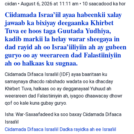
ciidan
•
August 6, 2026 at 11:11 am
•
10 saacadood ka hor
Ciidamada Israa’iil ayaa habeenkii xalay
jawaab ka bixiyay deegaanka Khirbet
Tuva ee hoos taga Guutada Yudhiya,
kadib markii la helay warar sheegaya in
dad rayid ah oo Israa’iiliyiin ah ay gubeen
guryo oo ay weerareen dad Falastiiniyiin
ah oo halkaas ku sugnaa.
Ciidamada Difaaca Israa'iil (IDF) ayaa baaritaan ku
samaynaya dhacdo rabshado wadata oo ka dhacday
Khirbet Tuva, halkaas oo ay degganayaal Yuhuud ah
weerareen dad Falastiiniyiin ah, iyagoo dhaawacay dhowr
qof oo kale kuna gubay guryo.
Isha: War-Saxaafadeed ka soo baxay Ciidamada Difaaca
Israa'iil
Ciidamada Difaaca Israa'iil
Dadka rayidka ah ee Israa'iil