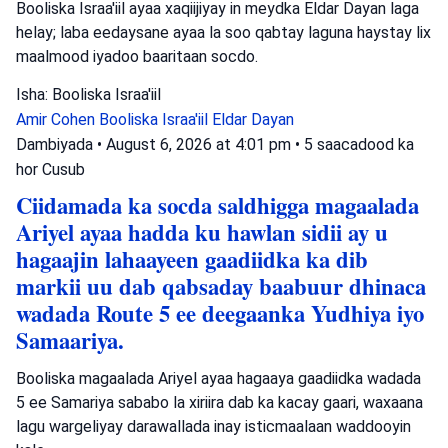
Booliska Israa'iil ayaa xaqiijiyay in meydka Eldar Dayan laga
helay; laba eedaysane ayaa la soo qabtay laguna haystay lix
maalmood iyadoo baaritaan socdo.
Isha: Booliska Israa'iil
Amir Cohen
Booliska Israa'iil
Eldar Dayan
Dambiyada
•
August 6, 2026 at 4:01 pm
•
5 saacadood ka
hor
Cusub
Ciidamada ka socda saldhigga magaalada
Ariyel ayaa hadda ku hawlan sidii ay u
hagaajin lahaayeen gaadiidka ka dib
markii uu dab qabsaday baabuur dhinaca
wadada Route 5 ee deegaanka Yudhiya iyo
Samaariya.
Booliska magaalada Ariyel ayaa hagaaya gaadiidka wadada
5 ee Samariya sababo la xiriira dab ka kacay gaari, waxaana
lagu wargeliyay darawallada inay isticmaalaan waddooyin