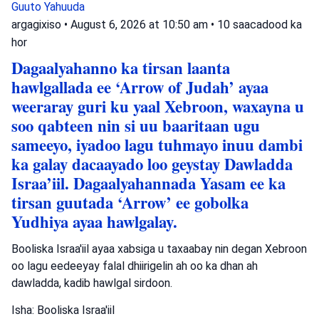
Guuto Yahuuda
argagixiso
•
August 6, 2026 at 10:50 am
•
10 saacadood ka
hor
Dagaalyahanno ka tirsan laanta
hawlgallada ee ‘Arrow of Judah’ ayaa
weeraray guri ku yaal Xebroon, waxayna u
soo qabteen nin si uu baaritaan ugu
sameeyo, iyadoo lagu tuhmayo inuu dambi
ka galay dacaayado loo geystay Dawladda
Israa’iil. Dagaalyahannada Yasam ee ka
tirsan guutada ‘Arrow’ ee gobolka
Yudhiya ayaa hawlgalay.
Booliska Israa'iil ayaa xabsiga u taxaabay nin degan Xebroon
oo lagu eedeeyay falal dhiirigelin ah oo ka dhan ah
dawladda, kadib hawlgal sirdoon.
Isha: Booliska Israa'iil