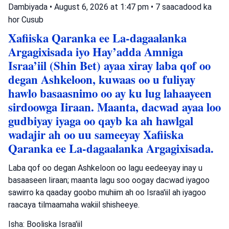
Dambiyada
•
August 6, 2026 at 1:47 pm
•
7 saacadood ka
hor
Cusub
Xafiiska Qaranka ee La-dagaalanka
Argagixisada iyo Hay’adda Amniga
Israa’iil (Shin Bet) ayaa xiray laba qof oo
degan Ashkeloon, kuwaas oo u fuliyay
hawlo basaasnimo oo ay ku lug lahaayeen
sirdoowga Iiraan. Maanta, dacwad ayaa loo
gudbiyay iyaga oo qayb ka ah hawlgal
wadajir ah oo uu sameeyay Xafiiska
Qaranka ee La-dagaalanka Argagixisada.
Laba qof oo degan Ashkeloon oo lagu eedeeyay inay u
basaaseen Iiraan; maanta lagu soo oogay dacwad iyagoo
sawirro ka qaaday goobo muhiim ah oo Israa'iil ah iyagoo
raacaya tilmaamaha wakiil shisheeye.
Isha: Booliska Israa'iil