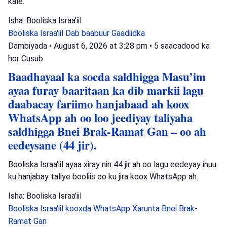
kale.
Isha: Booliska Israa'iil
Booliska Israa'iil
Dab baabuur
Gaadiidka
Dambiyada
•
August 6, 2026 at 3:28 pm
•
5 saacadood ka
hor
Cusub
Baadhayaal ka socda saldhigga Masu’im
ayaa furay baaritaan ka dib markii lagu
daabacay fariimo hanjabaad ah koox
WhatsApp ah oo loo jeediyay taliyaha
saldhigga Bnei Brak-Ramat Gan – oo ah
eedeysane (44 jir).
Booliska Israa'iil ayaa xiray nin 44 jir ah oo lagu eedeyay inuu
ku hanjabay taliye booliis oo ku jira koox WhatsApp ah.
Isha: Booliska Israa'iil
Booliska Israa'iil
kooxda WhatsApp
Xarunta Bnei Brak-
Ramat Gan