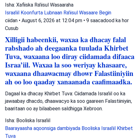
Isha: Xafiiska Ra'iisul Wasaaraha
Israa'iil
Koonfurta Lubnaan
Ra'iisul Wasaare Begin
ciidan
•
August 6, 2026 at 12:04 pm
•
9 saacadood ka hor
Cusub
Xilligii habeenkii, waxaa ka dhacay falal
rabshado ah deegaanka tuulada Khirbet
Tuva, waxaana loo diray ciidamada difaaca
Israa’iil. Waxaa la soo weriyay khasaare,
waxaana dhaawacmay dhowr Falastiiniyiin
ah oo loo qaaday xanaanada caafimaadka.
Dagaal ka dhacay Khirbet Tuva: Ciidamada Israa'iil oo ka
jawaabay dhacdo, dhaawacyo ka soo gaareen Falastiiniyiin,
baaritaan oo ay bilaabeen saldhigga Xebroon.
Isha: Booliska Israa'iil
Baarayaasha aqoonsiga dambiyada
Booliska Israa'iil
Khirbet
Tuva