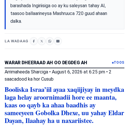
barashada Ingiriisiga oo ay ku saleysan tahay AI,
taasoo ballaarineysa Mashruuca 720 guud ahaan
dalka.
LA WADAAG
WARAR DHEERAAD AH OO DEGDEG AH
TOOS
Arrimaheeda Sharciga
•
August 6, 2026 at 6:25 pm
•
2
saacadood ka hor
Cusub
Booliska Israa’iil ayaa xaqiijiyay in meydka
laga helay aroornimadii hore ee maanta,
kaas oo qayb ka ahaa baadhis ay
sameeyeen Gobolka Dhexe, uu yahay Eldar
Dayan, Ilaahay ha u naxariistee.