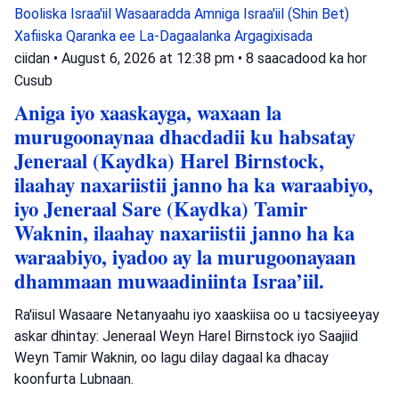
Booliska Israa'iil
Wasaaradda Amniga Israa'iil (Shin Bet)
Xafiiska Qaranka ee La-Dagaalanka Argagixisada
ciidan
•
August 6, 2026 at 12:38 pm
•
8 saacadood ka hor
Cusub
Aniga iyo xaaskayga, waxaan la
murugoonaynaa dhacdadii ku habsatay
Jeneraal (Kaydka) Harel Birnstock,
ilaahay naxariistii janno ha ka waraabiyo,
iyo Jeneraal Sare (Kaydka) Tamir
Waknin, ilaahay naxariistii janno ha ka
waraabiyo, iyadoo ay la murugoonayaan
dhammaan muwaadiniinta Israa’iil.
Ra'iisul Wasaare Netanyaahu iyo xaaskiisa oo u tacsiyeeyay
askar dhintay: Jeneraal Weyn Harel Birnstock iyo Saajiid
Weyn Tamir Waknin, oo lagu dilay dagaal ka dhacay
koonfurta Lubnaan.