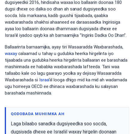
dugsiyeedkii 2016, hindisaha waxaa loo ballaarin doonaa 180
dugsi dhexe oo dalka oo dhan ah sanad dugsiyeedka soo
socda. Isla markaana, kadib guushii tijaabada, qaabka
waxbarashada shakhsi ahaaneed ee daraasaadka Ingiriisiga
ayaa loo ballaarin doonaa dhammaan dugsiyada dhexe ee
Israa’iil iyadoo qayb ka ah barnaamijka “Ingiriis Dadka Oo Dhan”.
Ballaarinta barnaamijka, ayay tiri Wasaaradda Waxbarashada,
waxay
calaamad u tahay u gudubka heerka hirgelinta iyo
tijaabada una gudubka heerka hirgelinta ballaaran ee barashada
mashiinnada ee hababka waxbarashada lafteeda. Tani waa
tallaabo kale oo lagu gaarayo yoolka ay dejisay Wasaaradda
Waxbarashada si
Israa
‘iil looga dhigo mid ka mid ah wadamada
ugu horreeya OECD ee dhinaca waxbarashada ku salaysan
barashada mashiinnada.
QODOBADA MUHIIMKA AH
Laga bilaabo sanadka dugsiyeedka soo socda,
dugsiyada dhexe ee Israa'iil waxay hirgelin doonaan