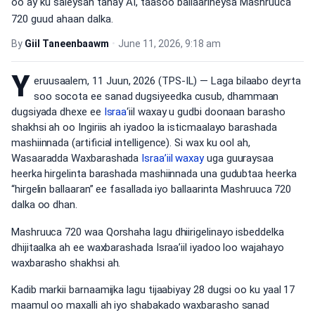
oo ay ku saleysan tahay AI, taasoo ballaarineysa Mashruuca
720 guud ahaan dalka.
By
Giil Taneenbaawm
•
June 11, 2026, 9:18 am
Y
eruusaalem, 11 Juun, 2026 (TPS-IL) — Laga bilaabo deyrta
soo socota ee sanad dugsiyeedka cusub, dhammaan
dugsiyada dhexe ee
Israa
‘iil waxay u gudbi doonaan barasho
shakhsi ah oo Ingiriis ah iyadoo la isticmaalayo barashada
mashiinnada (artificial intelligence). Si wax ku ool ah,
Wasaaradda Waxbarashada
Israa’iil waxay
uga guuraysaa
heerka hirgelinta barashada mashiinnada una gudubtaa heerka
“hirgelin ballaaran” ee fasallada iyo ballaarinta Mashruuca 720
dalka oo dhan.
Mashruuca 720 waa Qorshaha lagu dhiirigelinayo isbeddelka
dhijitaalka ah ee waxbarashada Israa’iil iyadoo loo wajahayo
waxbarasho shakhsi ah.
Kadib markii barnaamijka lagu tijaabiyay 28 dugsi oo ku yaal 17
maamul oo maxalli ah iyo shabakado waxbarasho sanad