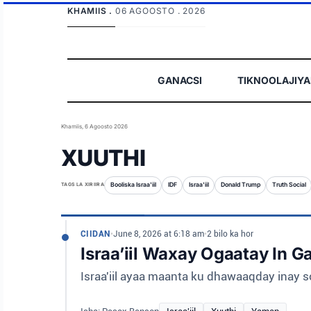
KHAMIIS .
06 AGOOSTO . 2026
GANACSI
TIKNOOLAJIY
Khamiis, 6 Agoosto 2026
XUUTHI
TAGS LA XIRIIRA
Booliska Israa'iil
IDF
Israa'iil
Donald Trump
Truth Social
CIIDAN
•
June 8, 2026 at 6:18 am
•
2 bilo ka hor
Israa’iil Waxay Ogaatay In 
Israa'iil ayaa maanta ku dhawaaqday inay s