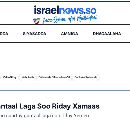
ADDA
SIYASADDA
AMNIGA
DHAQAALAHA
Video Story
Xisbullaah
Ciidamada Difaaca Israa'iil
Booliska Xuduudda
Gantaal Laga Soo Riday Xamaas
oo saartay gantaal laga soo riday Yemen.