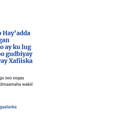
o Hay’adda
egan
o ay ku lug
oo gudbiyay
ay Xafiiska
agu soo oogay
tilmaamaha wakiil
agaalanka