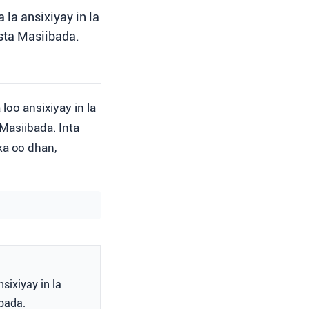
la ansixiyay in la
sta Masiibada.
oo ansixiyay in la
Masiibada. Inta
ka oo dhan,
sixiyay in la
bada.