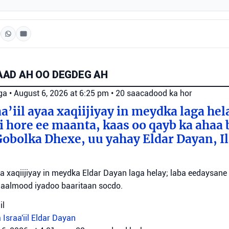
AD AH OO DEGDEG AH
ga
•
August 6, 2026 at 6:25 pm
•
20 saacadood ka hor
a’iil ayaa xaqiijiyay in meydka laga hel
 hore ee maanta, kaas oo qayb ka ahaa 
bolka Dhexe, uu yahay Eldar Dayan, Il
yaa xaqiijiyay in meydka Eldar Dayan laga helay; laba eedaysane
maalmood iyadoo baaritaan socdo.
il
 Israa'iil
Eldar Dayan