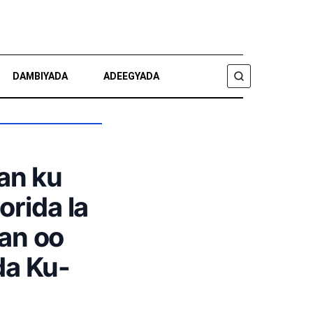
DAMBIYADA
ADEEGYADA
RAADI
aan ku
rida la
yan oo
da Ku-