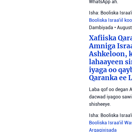
WhatsApp ah.
Isha: Booliska Israa'i
Booliska Israa'iil
ko
Dambiyada
•
August
Xafiiska Qar
Amniga Israa
Ashkeloon, k
lahaayeen si
iyaga oo qay
Qaranka ee 
Laba qof oo degan A
dacwad iyagoo sawir
shisheeye.
Isha: Booliska Israa'i
Booliska Israa'iil
Was
Argagixisada