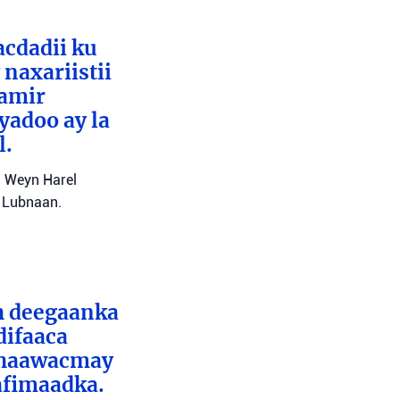
cdadii ku
naxariistii
Tamir
yadoo ay la
l.
l Weyn Harel
a Lubnaan.
ah deegaanka
difaaca
 dhaawacmay
afimaadka.