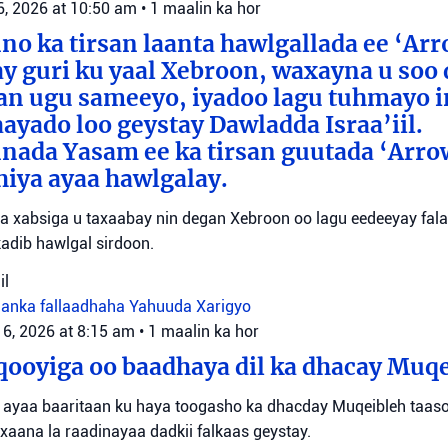
6, 2026 at 10:50 am
•
1 maalin ka hor
o ka tirsan laanta hawlgallada ee ‘Arr
y guri ku yaal Xebroon, waxayna u soo
aan ugu sameeyo, iyadoo lagu tuhmayo 
aayado loo geystay Dawladda Israa’iil.
nada Yasam ee ka tirsan guutada ‘Arro
iya ayaa hawlgalay.
yaa xabsiga u taxaabay nin degan Xebroon oo lagu eedeeyay falal
adib hawlgal sirdoon.
il
danka fallaadhaha Yahuuda
Xarigyo
 6, 2026 at 8:15 am
•
1 maalin ka hor
ooyiga oo baadhaya dil ka dhacay Muq
 ayaa baaritaan ku haya toogasho ka dhacday Muqeibleh taas
xaana la raadinayaa dadkii falkaas geystay.