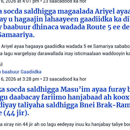
 6, 2026 at 4:01 pm
•
23 saacadood ka hor
 socda saldhigga magaalada Ariyel aya
 ay u hagaajin lahaayeen gaadiidka ka d
y baabuur dhinaca wadada Route 5 ee d
Samaariya.
Ariyel ayaa hagaaya gaadiidka wadada 5 ee Samariya sababo l
a lagu wargeliyay darawallada inay isticmaalaan waddooyin ka
il
b baabuur
Gaadiidka
 6, 2026 at 3:28 pm
•
23 saacadood ka hor
a socda saldhigga Masu’im ayaa furay 
agu daabacay fariimo hanjabaad ah koo
ediyay taliyaha saldhigga Bnei Brak-Ra
(44 jir).
aa xiray nin 44 jir ah oo lagu eedeyay inuu ku hanjabay taliye boo