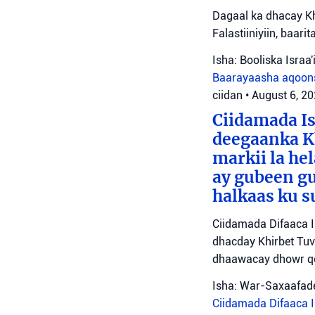
Dagaal ka dhacay Kh
Falastiiniyiin, baar
Isha: Booliska Israa'i
Baarayaasha aqoon
ciidan
•
August 6, 2
Ciidamada Is
deegaanka Kh
markii la hel
ay gubeen gu
halkaas ku s
Ciidamada Difaaca I
dhacday Khirbet Tuv
dhaawacay dhowr qo
Isha: War-Saxaafade
Ciidamada Difaaca Is