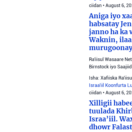
ciidan
•
August 6, 2
Aniga iyo x
habsatay Jen
janno ha ka 
Waknin, ilaa
murugoonaya
Ra'iisul Wasaare Ne
Birnstock iyo Saaji
Isha: Xafiiska Ra'ii
Israa'iil
Koonfurta 
ciidan
•
August 6, 2
Xilligii hab
tuulada Khir
Israa’iil. W
dhowr Falast