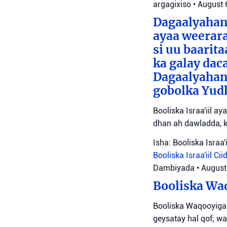
argagixiso
•
August 
Dagaalyahann
ayaa weerara
si uu baarit
ka galay dac
Dagaalyahan
gobolka Yudh
Booliska Israa'iil a
dhan ah dawladda, k
Isha: Booliska Israa'i
Booliska Israa'iil
Cii
Dambiyada
•
August
Booliska Waq
Booliska Waqooyiga
geysatay hal qof; wa