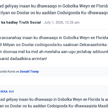
ad geliyay inaan ku dhawaaqo in Gobolka Weyn ee Florida 
Milyan oo Doolar oo ku aaddan Codsigooda Ku-dhawaaqi
ka hadlay Truth Social
•
July 1, 2026, 12:26 am
raxsanahay inaan ku dhawaaqo in Gobolka Weyn ee Florida l
.9 Milyan oo Doolar codsigooda ku saabsan Dekaraashinka 
iri doonaa mid ka mid ah meelaha aan ugu jeclahay adduun
nid dadaalkiina arrintan!
kadda Runta ee
Donald Trump
IMKA AH
xad geliyay inaan ku dhawaaqo in Gobolka Weyn ee Florida la an
lyan oo Doolar oo ku aaddan Codsigooda Ku-dhawaaqista Masii