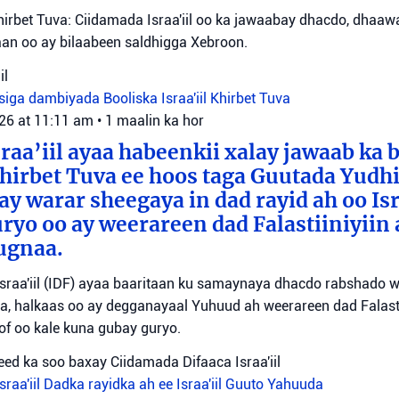
irbet Tuva: Ciidamada Israa'iil oo ka jawaabay dhacdo, dhaa
itaan oo ay bilaabeen saldhigga Xebroon.
il
siga dambiyada
Booliska Israa'iil
Khirbet Tuva
026 at 11:11 am
•
1 maalin ka hor
raa’iil ayaa habeenkii xalay jawaab ka 
irbet Tuva ee hoos taga Guutada Yudhi
ay warar sheegaya in dad rayid ah oo Isr
ryo oo ay weerareen dad Falastiiniyiin 
ugnaa.
sraa'iil (IDF) ayaa baaritaan ku samaynaya dhacdo rabshado 
a, halkaas oo ay degganayaal Yuhuud ah weerareen dad Falastii
f oo kale kuna gubay guryo.
ed ka soo baxay Ciidamada Difaaca Israa'iil
raa'iil
Dadka rayidka ah ee Israa'iil
Guuto Yahuuda