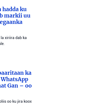
a hadda ku
ib markii uu
eegaanka
a xiriira dab ka
le.
baaritaan ka
x WhatsApp
mat Gan – oo
liis oo ku jira koox