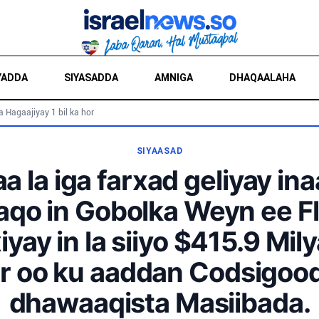
YADDA
SIYASADDA
AMNIGA
DHAQAALAHA
a Hagaajiyay 1 bil ka hor
SIYAASAD
 la iga farxad geliyay in
qo in Gobolka Weyn ee Flo
iyay in la siiyo $415.9 Mil
r oo ku aaddan Codsigoo
dhawaaqista Masiibada.