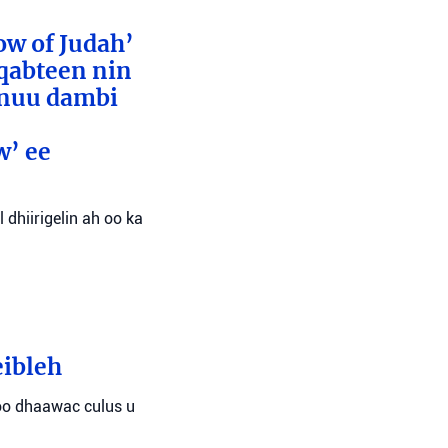
ow of Judah’
 qabteen nin
inuu dambi
w’ ee
 dhiirigelin ah oo ka
eibleh
oo dhaawac culus u