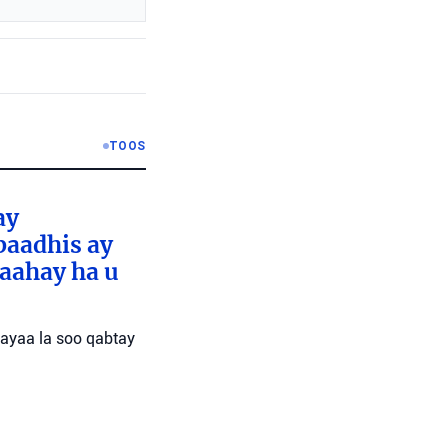
TOOS
ay
baadhis ay
aahay ha u
 ayaa la soo qabtay