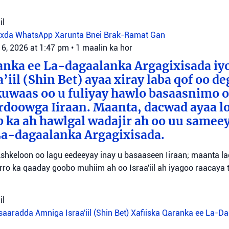
il
oxda WhatsApp
Xarunta Bnei Brak-Ramat Gan
 6, 2026 at 1:47 pm
•
1 maalin ka hor
anka ee La-dagaalanka Argagixisada iy
’iil (Shin Bet) ayaa xiray laba qof oo d
uwaas oo u fuliyay hawlo basaasnimo o
rdoowga Iiraan. Maanta, dacwad ayaa l
b ka ah hawlgal wadajir ah oo uu sameey
La-dagaalanka Argagixisada.
shkeloon oo lagu eedeeyay inay u basaaseen Iiraan; maanta l
ro ka qaaday goobo muhiim ah oo Israa'iil ah iyagoo raacaya 
il
aaradda Amniga Israa'iil (Shin Bet)
Xafiiska Qaranka ee La-D