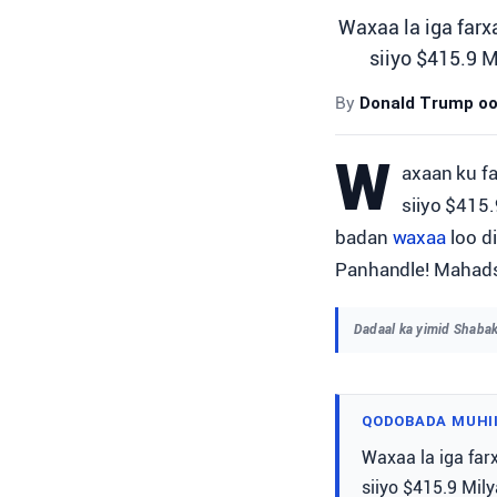
Waxaa la iga farx
siiyo $415.9 
By
Donald Trump oo 
W
axaan ku fa
siiyo $415
badan
waxaa
loo d
Panhandle! Mahadsa
Dadaal ka yimid Shaba
QODOBADA MUHI
Waxaa la iga far
siiyo $415.9 Mi