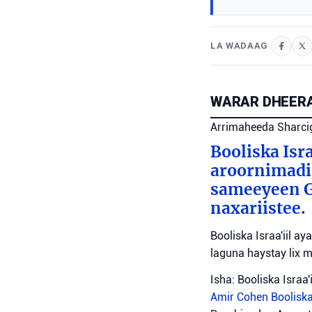
LA WADAAG
WARAR DHEERA
Arrimaheeda Sharci
Booliska Isra
aroornimadii
sameeyeen Go
naxariistee.
Booliska Israa'iil a
laguna haystay lix 
Isha: Booliska Israa'i
Amir Cohen
Booliska