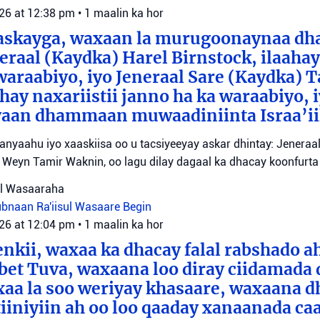
026 at 12:38 pm
•
1 maalin ka hor
aaskayga, waxaan la murugoonaynaa dha
eraal (Kaydka) Harel Birnstock, ilaahay 
waraabiyo, iyo Jeneraal Sare (Kaydka) 
hay naxariistii janno ha ka waraabiyo, i
an dhammaan muwaadiniinta Israa’ii
tanyaahu iyo xaaskiisa oo u tacsiyeeyay askar dhintay: Jeneraa
id Weyn Tamir Waknin, oo lagu dilay dagaal ka dhacay koonfurt
sul Wasaaraha
Lubnaan
Ra'iisul Wasaare Begin
026 at 12:04 pm
•
1 maalin ka hor
eenkii, waxaa ka dhacay falal rabshado 
bet Tuva, waxaana loo diray ciidamada 
axaa la soo weriyay khasaare, waxaana
iiniyiin ah oo loo qaaday xanaanada ca