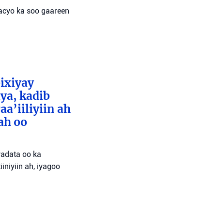
wacyo ka soo gaareen
bixiyay
ya, kadib
aa’iiliyiin ah
ah oo
wadata oo ka
niyiin ah, iyagoo