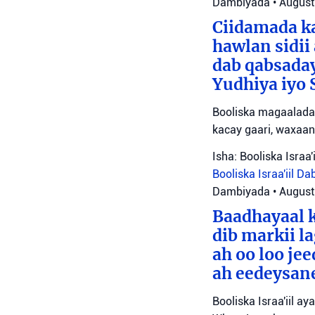
Dambiyada
•
August
Ciidamada ka
hawlan sidii
dab qabsada
Yudhiya iyo 
Booliska magaalada 
kacay gaari, waxaan
Isha: Booliska Israa'i
Booliska Israa'iil
Da
Dambiyada
•
August
Baadhayaal k
dib markii l
ah oo loo je
ah eedeysane 
Booliska Israa'iil ay