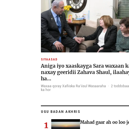
SIYAASAD
Aniga iyo xaaskayga Sara waxaan k
naxay geeridii Zahava Shaul, ilaaha
ha…
Waxaa qoray Xafiiska Ra'iisul Wasaaraha
·
2 toddoba
ka hor
UGU BADAN AKHRIS
1
Mahad gaar ah oo loo