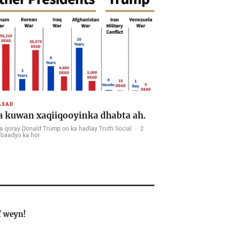
ASAD
 kuwan xaqiiqooyinka dhabta ah.
 qoray Donald Trump oo ka hadlay Truth Social
·
2
baadyo ka hor
f weyn!