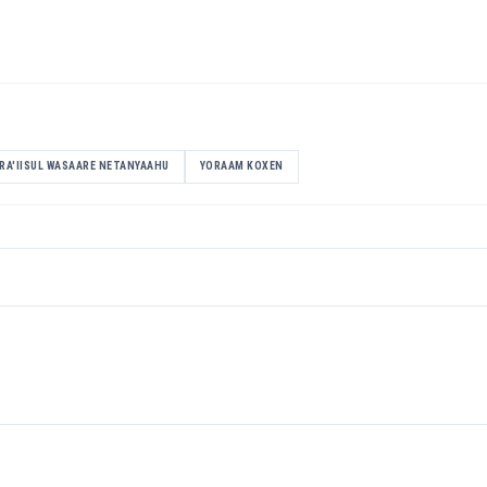
RA'IISUL WASAARE NETANYAAHU
YORAAM KOXEN