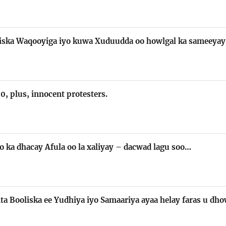
liska Waqooyiga iyo kuwa Xuduudda oo howlgal ka sameeya
0, plus, innocent protesters.
o ka dhacay Afula oo la xaliyay – dacwad lagu soo…
nta Booliska ee Yudhiya iyo Samaariya ayaa helay faras u dh