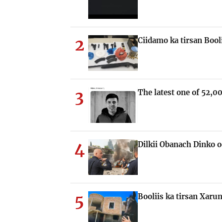
2
Ciidamo ka tirsan Boo
3
The latest one of 52,00
4
Dilkii Obanach Dinko o
5
Booliis ka tirsan Xaru