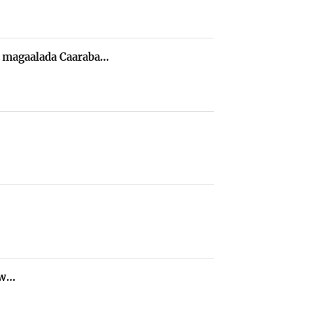
y magaalada Caaraba…
ow…