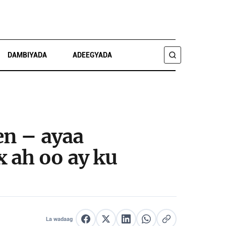
DAMBIYADA
ADEEGYADA
RAADI
en – ayaa
 ah oo ay ku
La wadaag
La wadaag Facebook
La wadaag X
La wadaag LinkedIn
La wadaag WhatsApp
Nuqul link