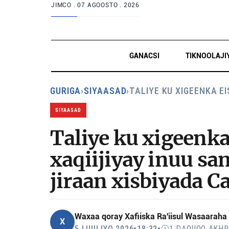
JIMCO .
07 AGOOSTO . 2026
GANACSI
TIKNOOLAJI
GURIGA
›
SIYAASAD
›
TALIYE KU XIGEENKA E
SIYAASAD
Taliye ku xigeenk
xaqiijiyay inuu s
jiraan xisbiyada C
Waxaa qoray
Xafiiska Ra'iisul Wasaaraha
X
5 LUULIYO 2026
•
18:32
•
1 DAQIIQO AKHR