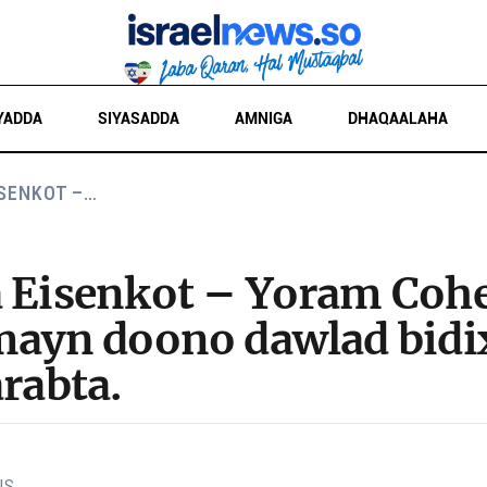
YADDA
SIYASADDA
AMNIGA
DHAQAALAHA
ISENKOT –…
a Eisenkot – Yoram Coh
amayn doono dawlad bidix
arabta.
IS