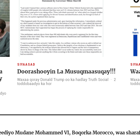
SIYAASAD
SIYA
a
Doorashooyin La Musuqmaasuqay!!!
Waa
y
Waxaa qoray Donald Trump oo ka hadlay Truth Social
·
2
Waxaa
toddobaadyo ka hor
toddo
adyo
 jeediyo Mudane Mohammed VI, Boqorka Morocco, waa shara