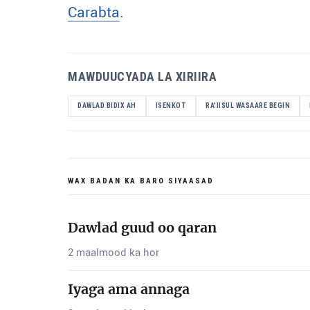
Carabta
.
MAWDUUCYADA LA XIRIIRA
DAWLAD BIDIX AH
ISENKOT
RA'IISUL WASAARE BEGIN
WAX BADAN KA BARO SIYAASAD
Dawlad guud oo qaran
2 maalmood ka hor
Iyaga ama annaga