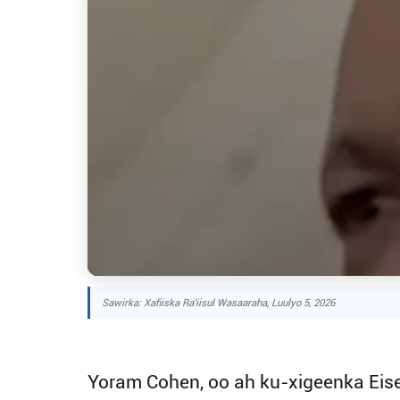
Sawirka: Xafiiska Ra'iisul Wasaaraha, Luulyo 5, 2026
Yoram Cohen, oo ah ku-xigeenka Eise