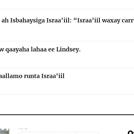
 ah Isbahaysiga Israa’iil: “Israa’iil waxay car
w qaayaha lahaa ee Lindsey.
aallamo runta Israa’iil