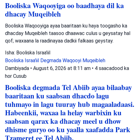
Booliska Waqooyiga oo baadhaya dil ka
dhacay Muqeibleh
Booliska Waqooyiga ayaa baaritaan ku haya toogasho ka
dhacday Muqeibleh taasoo dhaawac culus u geysatay hal
qof; waxaana la raadinayaa dadkii falkaas geystay.
Isha: Booliska Israa'iil
Booliska Israa'iil
Degmada Waqooyi
Muqeibleh
Dambiyada
•
August 6, 2026 at 8:11 am
•
4 saacadood ka
hor
Cusub
Booliska degmada Tel Abiib ayaa bilaabay
baaritaan ku saabsan dhacdo lagu
tuhmayo in lagu tuuray hub magaaladaasi.
Habeenkii, waxaa la helay warbixin ku
saabsan qarax ka dhacay meel u dhow
dhisme guryo oo ku yaalla xaafadda Park
Tzameret ee Tel Abiib.