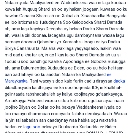
Nidaamyada Maaliyadeed ee Waddankeena waa in lagu koobaa
kuwa leh Xuquuq Sharci ah oo ay halkan joogaan, kuwaas oo ku
hawlan Ganacsi Sharci ah oo Xalaal ah. Xisaabaadka Bangiyada
ee loo isticmaalo fududaynta Soo Galooodka Sharci Darrada
ah, ama lagu kaydiyo Deeqaha ay helaan Dadka Sharci Darrada
ah, waa la xiri doonaa, lacagaha ugu dambayntana waxaa lagu
samayn doonaa Qabasho iyo Xaraash si loogu celiyo Dadka
Bixiya Canshuurta. Ma aha wax laga yaqyaqsado, laakiin waa
mid aad u khatar ah, in qof kasta oo Sharci Darrada ah uu si
fudud u soo bandhigo Kaarka Aqoonsiga ee Gobolka Buluugga
ah, ama Dukumentiga Xuduudda ee Biden, oo uu helo helitaan
aan xad lahayn oo ku aaddan Nidaamka Maaliyadeed
ee
Maraykanka
. Tani waxay sidoo kale fariin cad u diraysaa
dadka
dibadbaxyada ka dhigaya ee ka soo horjeeda ICE, in khalkhal-
gelintaada rabshadaha leh ay kaliya xoojinayso go’aankayaga.
Amarkayga Fulineed wuxuu sidoo kale noo ogolaanayaa inaan
joojino Bilyan oo Dollar oo ka baxaya Waddankeena iyada oo
loo marayo dhammaan noocyada falalka dembiyada ah. Waxaa
la yiri tallaabadan aan qaadaynay waa habka ugu waxtarka
badan ee
lagu soo
celinayo Duulaanka Xuduudda ee Biden.