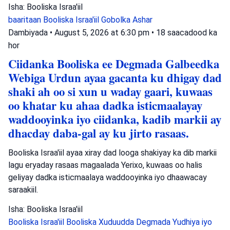
Isha: Booliska Israa'iil
baaritaan
Booliska Israa'iil
Gobolka Ashar
Dambiyada
•
August 5, 2026 at 6:30 pm
•
18 saacadood ka
hor
Ciidanka Booliska ee Degmada Galbeedka
Webiga Urdun ayaa gacanta ku dhigay dad
shaki ah oo si xun u waday gaari, kuwaas
oo khatar ku ahaa dadka isticmaalayay
waddooyinka iyo ciidanka, kadib markii ay
dhacday daba-gal ay ku jirto rasaas.
Booliska Israa'iil ayaa xiray dad looga shakiyay ka dib markii
lagu eryaday rasaas magaalada Yerixo, kuwaas oo halis
geliyay dadka isticmaalaya waddooyinka iyo dhaawacay
saraakiil.
Isha: Booliska Israa'iil
Booliska Israa'iil
Booliska Xuduudda
Degmada Yudhiya iyo