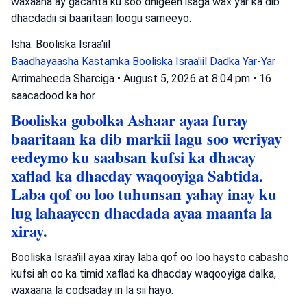
waxaana ay gacanta ku soo dhigeen isaga wax yar ka dib
dhacdadii si baaritaan loogu sameeyo.
Isha: Booliska Israa'iil
Baadhayaasha Kastamka
Booliska Israa'iil
Dadka Yar-Yar
Arrimaheeda Sharciga
•
August 5, 2026 at 8:04 pm
•
16
saacadood ka hor
Booliska gobolka Ashaar ayaa furay
baaritaan ka dib markii lagu soo weriyay
eedeymo ku saabsan kufsi ka dhacay
xaflad ka dhacday waqooyiga Sabtida.
Laba qof oo loo tuhunsan yahay inay ku
lug lahaayeen dhacdada ayaa maanta la
xiray.
Booliska Israa'iil ayaa xiray laba qof oo loo haysto cabasho
kufsi ah oo ka timid xaflad ka dhacday waqooyiga dalka,
waxaana la codsaday in la sii hayo.