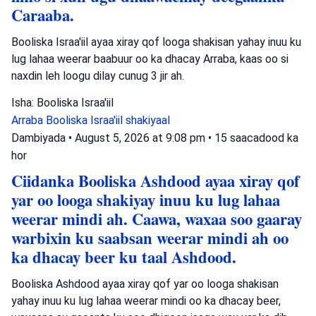
Caraaba.
Booliska Israa'iil ayaa xiray qof looga shakisan yahay inuu ku
lug lahaa weerar baabuur oo ka dhacay Arraba, kaas oo si
naxdin leh loogu dilay cunug 3 jir ah.
Isha: Booliska Israa'iil
Arraba
Booliska Israa'iil
shakiyaal
Dambiyada
•
August 5, 2026 at 9:08 pm
•
15 saacadood ka
hor
Ciidanka Booliska Ashdood ayaa xiray qof
yar oo looga shakiyay inuu ku lug lahaa
weerar mindi ah. Caawa, waxaa soo gaaray
warbixin ku saabsan weerar mindi ah oo
ka dhacay beer ku taal Ashdood.
Booliska Ashdood ayaa xiray qof yar oo looga shakisan
yahay inuu ku lug lahaa weerar mindi oo ka dhacay beer,