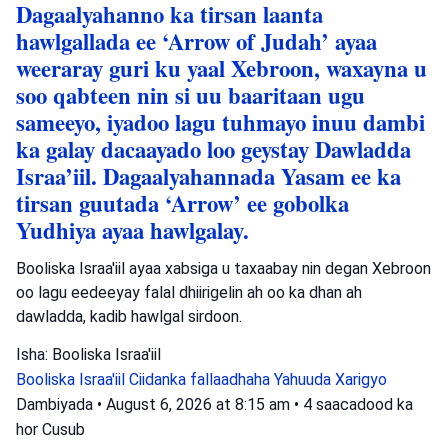
Dagaalyahanno ka tirsan laanta
hawlgallada ee ‘Arrow of Judah’ ayaa
weeraray guri ku yaal Xebroon, waxayna u
soo qabteen nin si uu baaritaan ugu
sameeyo, iyadoo lagu tuhmayo inuu dambi
ka galay dacaayado loo geystay Dawladda
Israa’iil. Dagaalyahannada Yasam ee ka
tirsan guutada ‘Arrow’ ee gobolka
Yudhiya ayaa hawlgalay.
Booliska Israa'iil ayaa xabsiga u taxaabay nin degan Xebroon
oo lagu eedeeyay falal dhiirigelin ah oo ka dhan ah
dawladda, kadib hawlgal sirdoon.
Isha: Booliska Israa'iil
Booliska Israa'iil
Ciidanka fallaadhaha Yahuuda
Xarigyo
Dambiyada
•
August 6, 2026 at 8:15 am
•
4 saacadood ka
hor
Cusub