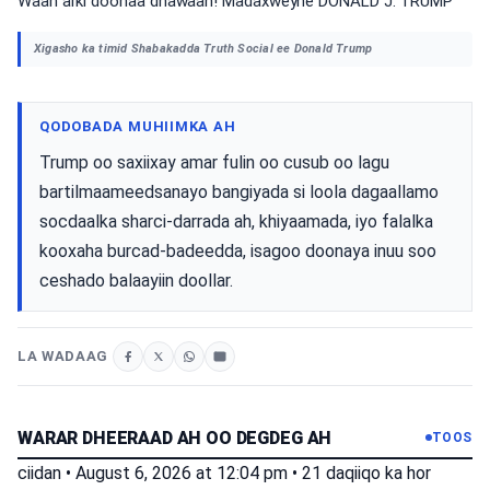
Waan arki doonaa dhawaan! Madaxweyne DONALD J. TRUMP
Xigasho ka timid Shabakadda Truth Social ee Donald Trump
QODOBADA MUHIIMKA AH
Trump oo saxiixay amar fulin oo cusub oo lagu
bartilmaameedsanayo bangiyada si loola dagaallamo
socdaalka sharci-darrada ah, khiyaamada, iyo falalka
kooxaha burcad-badeedda, isagoo doonaya inuu soo
ceshado balaayiin doollar.
LA WADAAG
WARAR DHEERAAD AH OO DEGDEG AH
TOOS
ciidan
•
August 6, 2026 at 12:04 pm
•
21 daqiiqo ka hor