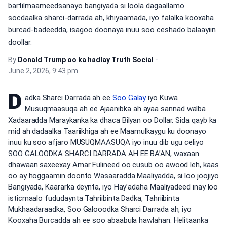
bartilmaameedsanayo bangiyada si loola dagaallamo
socdaalka sharci-darrada ah, khiyaamada, iyo falalka kooxaha
burcad-badeedda, isagoo doonaya inuu soo ceshado balaayiin
doollar.
By
Donald Trump oo ka hadlay Truth Social
•
June 2, 2026, 9:43 pm
D
adka Sharci Darrada ah ee
Soo Galay
iyo Kuwa
Musuqmaasuqa ah ee Ajaanibka ah ayaa sannad walba
Xadaaradda Maraykanka ka dhaca Bilyan oo Dollar. Sida qayb ka
mid ah dadaalka Taariikhiga ah ee Maamulkaygu ku doonayo
inuu ku soo afjaro MUSUQMAASUQA iyo inuu dib ugu celiyo
SOO GALOODKA SHARCI DARRADA AH EE BA’AN, waxaan
dhawaan saxeexay Amar Fulineed oo cusub oo awood leh, kaas
oo ay hoggaamin doonto Wasaaradda Maaliyadda, si loo joojiyo
Bangiyada, Kaararka deynta, iyo Hay’adaha Maaliyadeed inay loo
isticmaalo fududaynta Tahriibinta Dadka, Tahriibinta
Mukhaadaraadka, Soo Galooodka Sharci Darrada ah, iyo
Kooxaha Burcadda ah ee soo abaabula hawlahan. Helitaanka