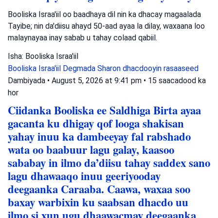
Booliska Israa'iil oo baadhaya dil nin ka dhacay magaalada
Tayibe; nin da'diisu ahayd 50-aad ayaa la dilay, waxaana loo
malaynayaa inay sabab u tahay colaad qabiil.
Isha: Booliska Israa'iil
Booliska Israa'iil
Degmada Sharon
dhacdooyin rasaaseed
Dambiyada
•
August 5, 2026 at 9:41 pm
•
15 saacadood ka
hor
Ciidanka Booliska ee Saldhiga Birta ayaa
gacanta ku dhigay qof looga shakisan
yahay inuu ka dambeeyay fal rabshado
wata oo baabuur lagu galay, kaasoo
sababay in ilmo da’diisu tahay saddex sano
lagu dhawaaqo inuu geeriyooday
deegaanka Caraaba. Caawa, waxaa soo
baxay warbixin ku saabsan dhacdo uu
ilmo si xun ugu dhaawacmay deegaanka