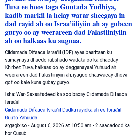
Tuva ee hoos taga Guutada Yudhiya,
kadib markii la helay warar sheegaya in
dad rayid ah oo Israa’iiliyiin ah ay gubeen
guryo oo ay weerareen dad Falastiiniyiin
ah oo halkaas ku sugnaa.
Ciidamada Difaaca Israa'iil (IDF) ayaa baaritaan ku
samaynaya dhacdo rabshado wadata oo ka dhacday
Khirbet Tuva, halkaas oo ay degganayaal Yuhuud ah
weerareen dad Falastiiniyiin ah, iyagoo dhaawacay dhowr
qof oo kale kuna gubay guryo.
Isha: War-Saxaafadeed ka soo baxay Ciidamada Difaaca
Israa'iil
Ciidamada Difaaca Israa'iil
Dadka rayidka ah ee Israa'iil
Guuto Yahuuda
argagixiso
•
August 6, 2026 at 10:50 am
•
2 saacadood ka
hor
Cusub