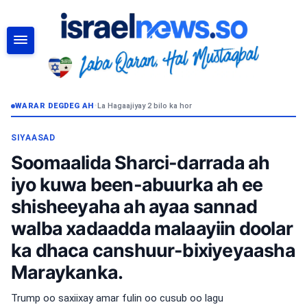
RAADI
WARAR DEGDEG AH
•
La Hagaajiyay 2 bilo ka hor
SIYAASAD
Soomaalida Sharci-darrada ah
iyo kuwa been-abuurka ah ee
shisheeyaha ah ayaa sannad
walba xadaadda malaayiin doolar
ka dhaca canshuur-bixiyeyaasha
Maraykanka.
Trump oo saxiixay amar fulin oo cusub oo lagu