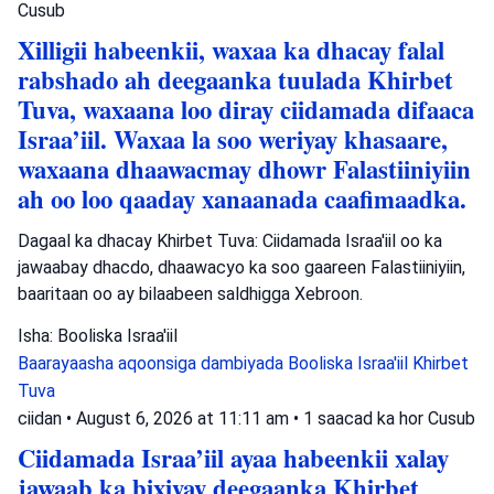
Cusub
Xilligii habeenkii, waxaa ka dhacay falal
rabshado ah deegaanka tuulada Khirbet
Tuva, waxaana loo diray ciidamada difaaca
Israa’iil. Waxaa la soo weriyay khasaare,
waxaana dhaawacmay dhowr Falastiiniyiin
ah oo loo qaaday xanaanada caafimaadka.
Dagaal ka dhacay Khirbet Tuva: Ciidamada Israa'iil oo ka
jawaabay dhacdo, dhaawacyo ka soo gaareen Falastiiniyiin,
baaritaan oo ay bilaabeen saldhigga Xebroon.
Isha: Booliska Israa'iil
Baarayaasha aqoonsiga dambiyada
Booliska Israa'iil
Khirbet
Tuva
ciidan
•
August 6, 2026 at 11:11 am
•
1 saacad ka hor
Cusub
Ciidamada Israa’iil ayaa habeenkii xalay
jawaab ka bixiyay deegaanka Khirbet