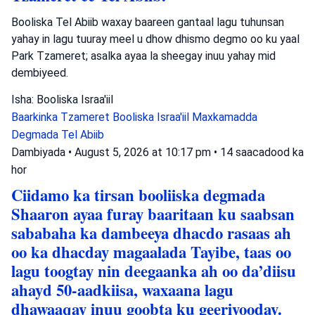
Booliska Tel Abiib waxay baareen gantaal lagu tuhunsan
yahay in lagu tuuray meel u dhow dhismo degmo oo ku yaal
Park Tzameret; asalka ayaa la sheegay inuu yahay mid
dembiyeed.
Isha: Booliska Israa'iil
Baarkinka Tzameret
Booliska Israa'iil
Maxkamadda
Degmada Tel Abiib
Dambiyada
•
August 5, 2026 at 10:17 pm
•
14 saacadood ka
hor
Ciidamo ka tirsan booliiska degmada
Shaaron ayaa furay baaritaan ku saabsan
sababaha ka dambeeya dhacdo rasaas ah
oo ka dhacday magaalada Tayibe, taas oo
lagu toogtay nin deegaanka ah oo da’diisu
ahayd 50-aadkiisa, waxaana lagu
dhawaaqay inuu goobta ku geeriyooday.