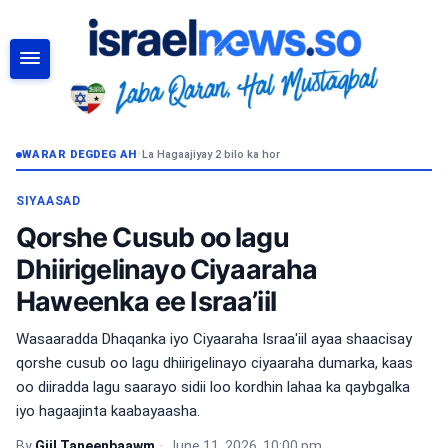
RAADI
WARAR DEGDEG AH
•
La Hagaajiyay 2 bilo ka hor
SIYAASAD
Qorshe Cusub oo lagu
Dhiirigelinayo Ciyaaraha
Haweenka ee Israa’iil
Wasaaradda Dhaqanka iyo Ciyaaraha Israa'iil ayaa shaacisay
qorshe cusub oo lagu dhiirigelinayo ciyaaraha dumarka, kaas
oo diiradda lagu saarayo sidii loo kordhin lahaa ka qaybgalka
iyo hagaajinta kaabayaasha.
By
Giil Taneenbaawm
•
June 11, 2026, 10:00 pm