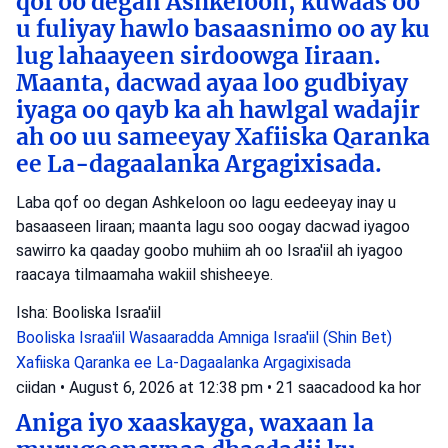
qof oo degan Ashkeloon, kuwaas oo
u fuliyay hawlo basaasnimo oo ay ku
lug lahaayeen sirdoowga Iiraan.
Maanta, dacwad ayaa loo gudbiyay
iyaga oo qayb ka ah hawlgal wadajir
ah oo uu sameeyay Xafiiska Qaranka
ee La-dagaalanka Argagixisada.
Laba qof oo degan Ashkeloon oo lagu eedeeyay inay u
basaaseen Iiraan; maanta lagu soo oogay dacwad iyagoo
sawirro ka qaaday goobo muhiim ah oo Israa'iil ah iyagoo
raacaya tilmaamaha wakiil shisheeye.
Isha: Booliska Israa'iil
Booliska Israa'iil
Wasaaradda Amniga Israa'iil (Shin Bet)
Xafiiska Qaranka ee La-Dagaalanka Argagixisada
ciidan
•
August 6, 2026 at 12:38 pm
•
21 saacadood ka hor
Aniga iyo xaaskayga, waxaan la