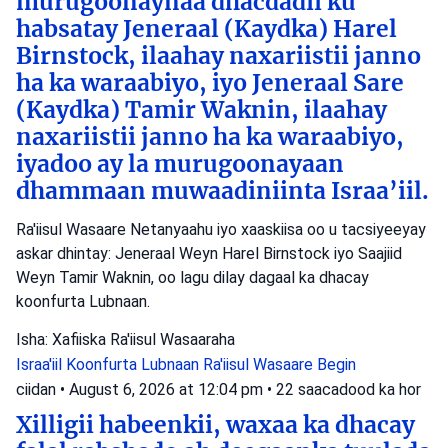
murugoonaynaa dhacdadii ku
habsatay Jeneraal (Kaydka) Harel
Birnstock, ilaahay naxariistii janno
ha ka waraabiyo, iyo Jeneraal Sare
(Kaydka) Tamir Waknin, ilaahay
naxariistii janno ha ka waraabiyo,
iyadoo ay la murugoonayaan
dhammaan muwaadiniinta Israa’iil.
Ra'iisul Wasaare Netanyaahu iyo xaaskiisa oo u tacsiyeeyay
askar dhintay: Jeneraal Weyn Harel Birnstock iyo Saajiid
Weyn Tamir Waknin, oo lagu dilay dagaal ka dhacay
koonfurta Lubnaan.
Isha: Xafiiska Ra'iisul Wasaaraha
Israa'iil
Koonfurta Lubnaan
Ra'iisul Wasaare Begin
ciidan
•
August 6, 2026 at 12:04 pm
•
22 saacadood ka hor
Xilligii habeenkii, waxaa ka dhacay