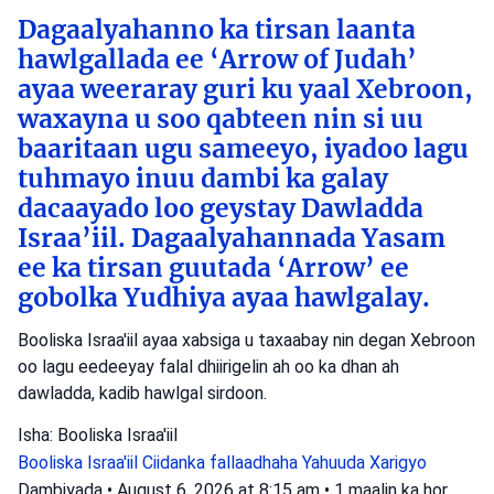
Dagaalyahanno ka tirsan laanta
hawlgallada ee ‘Arrow of Judah’
ayaa weeraray guri ku yaal Xebroon,
waxayna u soo qabteen nin si uu
baaritaan ugu sameeyo, iyadoo lagu
tuhmayo inuu dambi ka galay
dacaayado loo geystay Dawladda
Israa’iil. Dagaalyahannada Yasam
ee ka tirsan guutada ‘Arrow’ ee
gobolka Yudhiya ayaa hawlgalay.
Booliska Israa'iil ayaa xabsiga u taxaabay nin degan Xebroon
oo lagu eedeeyay falal dhiirigelin ah oo ka dhan ah
dawladda, kadib hawlgal sirdoon.
Isha: Booliska Israa'iil
Booliska Israa'iil
Ciidanka fallaadhaha Yahuuda
Xarigyo
Dambiyada
•
August 6, 2026 at 8:15 am
•
1 maalin ka hor