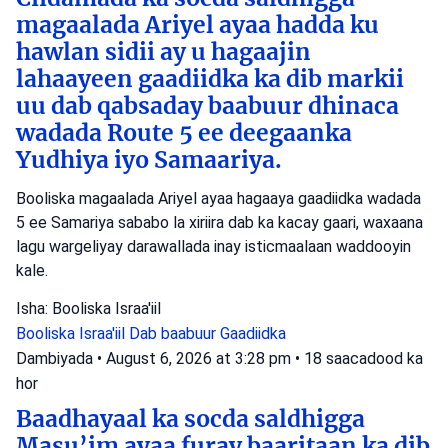
magaalada Ariyel ayaa hadda ku
hawlan sidii ay u hagaajin
lahaayeen gaadiidka ka dib markii
uu dab qabsaday baabuur dhinaca
wadada Route 5 ee deegaanka
Yudhiya iyo Samaariya.
Booliska magaalada Ariyel ayaa hagaaya gaadiidka wadada
5 ee Samariya sababo la xiriira dab ka kacay gaari, waxaana
lagu wargeliyay darawallada inay isticmaalaan waddooyin
kale.
Isha: Booliska Israa'iil
Booliska Israa'iil
Dab baabuur
Gaadiidka
Dambiyada
•
August 6, 2026 at 3:28 pm
•
18 saacadood ka
hor
Baadhayaal ka socda saldhigga
Masu’im ayaa furay baaritaan ka dib