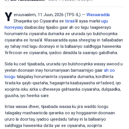
Y
eruusaalem, 11 Juun, 2026 (TPS-IL) —
Wasaaradda
Dhaqanka iyo Ciyaaraha ee
Israa
‘iil ayaa markii
ugu
horreysay
daabacday tijaabo gaar ah oo lagu taageerayo
horumarinta ciyaaraha dumarka ee ururada iyo bulshooyinka
ciyaaraha ee Israa’iil. Wasaaradda ayaa sheegtay in tallaabadan
ay tahay mid lagu doonayo in la ballaariyo saldhigga haweenka
firfircoon ee ciyaaraha, iyadoo diiradda la saarayo gabdhaha.
Sida ku cad tijaabada, ururada iyo bulshooyinka waxay awood u
yeelan doonaan inay horumariyaan barnaamijyo gaar
ah oo
loogu
talagalay horumarinta ciyaaraha dumarka, kordhinta
tirada ka qayb-qaataha, hagaajinta kaabayaasha xirfadeed, iyo
xoojinta isku xirka u dhexeeya gelitaanka ciyaaraha, dulqaadka,
guusha, iyo heerka sare.
Intaa waxaa dheer, tijaabada waxaa ku jira waddo loogu
talagalay mashaariicda qaranka oo ay hoggaamin doonaan
ururo la doortay, iyadoo ujeedadu tahay in la ballaariyo
saldhigga haweenka da’da yar ee ciyaaraha, xoojinta