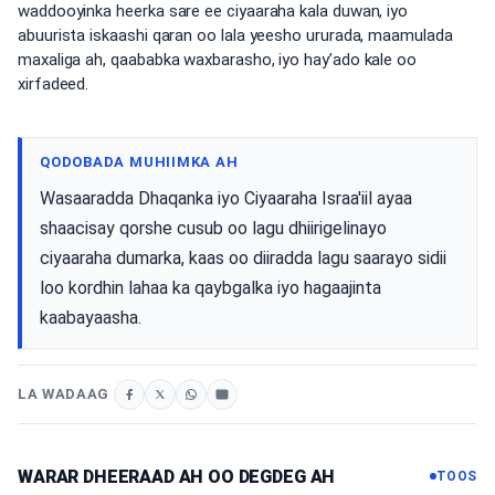
waddooyinka heerka sare ee ciyaaraha kala duwan, iyo
abuurista iskaashi qaran oo lala yeesho ururada, maamulada
maxaliga ah, qaababka waxbarasho, iyo hay’ado kale oo
xirfadeed.
QODOBADA MUHIIMKA AH
Wasaaradda Dhaqanka iyo Ciyaaraha Israa'iil ayaa
shaacisay qorshe cusub oo lagu dhiirigelinayo
ciyaaraha dumarka, kaas oo diiradda lagu saarayo sidii
loo kordhin lahaa ka qaybgalka iyo hagaajinta
kaabayaasha.
LA WADAAG
WARAR DHEERAAD AH OO DEGDEG AH
TOOS