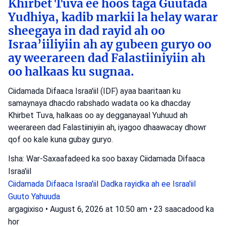
Khirbet Tuva ee hoos taga Guutada
Yudhiya, kadib markii la helay warar
sheegaya in dad rayid ah oo
Israa’iiliyiin ah ay gubeen guryo oo
ay weerareen dad Falastiiniyiin ah
oo halkaas ku sugnaa.
Ciidamada Difaaca Israa'iil (IDF) ayaa baaritaan ku
samaynaya dhacdo rabshado wadata oo ka dhacday
Khirbet Tuva, halkaas oo ay degganayaal Yuhuud ah
weerareen dad Falastiiniyiin ah, iyagoo dhaawacay dhowr
qof oo kale kuna gubay guryo.
Isha: War-Saxaafadeed ka soo baxay Ciidamada Difaaca
Israa'iil
Ciidamada Difaaca Israa'iil
Dadka rayidka ah ee Israa'iil
Guuto Yahuuda
argagixiso
•
August 6, 2026 at 10:50 am
•
23 saacadood ka
hor