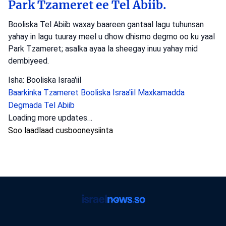
Park Tzameret ee Tel Abiib.
Booliska Tel Abiib waxay baareen gantaal lagu tuhunsan
yahay in lagu tuuray meel u dhow dhismo degmo oo ku yaal
Park Tzameret; asalka ayaa la sheegay inuu yahay mid
dembiyeed.
Isha: Booliska Israa'iil
Baarkinka Tzameret
Booliska Israa'iil
Maxkamadda
Degmada Tel Abiib
Dambiyada
•
August 5, 2026 at 10:17 pm
•
1 maalin ka hor
Ciidamo ka tirsan booliiska
degmada Shaaron ayaa furay
baaritaan ku saabsan sababaha ka
dambeeya dhacdo rasaas ah oo ka
dhacday magaalada Tayibe, taas oo
lagu toogtay nin deegaanka ah oo
da’diisu ahayd 50-aadkiisa,