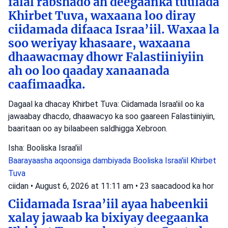
falal rabshado ah deegaanka tuulada
Khirbet Tuva, waxaana loo diray
ciidamada difaaca Israa’iil. Waxaa la
soo weriyay khasaare, waxaana
dhaawacmay dhowr Falastiiniyiin
ah oo loo qaaday xanaanada
caafimaadka.
Dagaal ka dhacay Khirbet Tuva: Ciidamada Israa'iil oo ka
jawaabay dhacdo, dhaawacyo ka soo gaareen Falastiiniyiin,
baaritaan oo ay bilaabeen saldhigga Xebroon.
Isha: Booliska Israa'iil
Baarayaasha aqoonsiga dambiyada
Booliska Israa'iil
Khirbet
Tuva
ciidan
•
August 6, 2026 at 11:11 am
•
23 saacadood ka hor
Ciidamada Israa’iil ayaa habeenkii
xalay jawaab ka bixiyay deegaanka