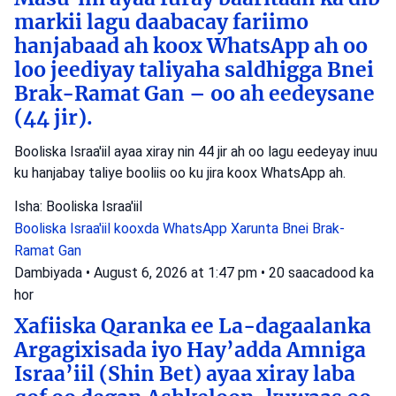
markii lagu daabacay fariimo
hanjabaad ah koox WhatsApp ah oo
loo jeediyay taliyaha saldhigga Bnei
Brak-Ramat Gan – oo ah eedeysane
(44 jir).
Booliska Israa'iil ayaa xiray nin 44 jir ah oo lagu eedeyay inuu
ku hanjabay taliye booliis oo ku jira koox WhatsApp ah.
Isha: Booliska Israa'iil
Booliska Israa'iil
kooxda WhatsApp
Xarunta Bnei Brak-
Ramat Gan
Dambiyada
•
August 6, 2026 at 1:47 pm
•
20 saacadood ka
hor
Xafiiska Qaranka ee La-dagaalanka
Argagixisada iyo Hay’adda Amniga
Israa’iil (Shin Bet) ayaa xiray laba