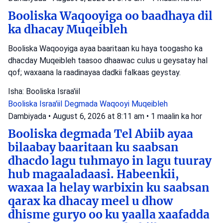
Booliska Waqooyiga oo baadhaya dil
ka dhacay Muqeibleh
Booliska Waqooyiga ayaa baaritaan ku haya toogasho ka
dhacday Muqeibleh taasoo dhaawac culus u geysatay hal
qof; waxaana la raadinayaa dadkii falkaas geystay.
Isha: Booliska Israa'iil
Booliska Israa'iil
Degmada Waqooyi
Muqeibleh
Dambiyada
•
August 6, 2026 at 8:11 am
•
1 maalin ka hor
Booliska degmada Tel Abiib ayaa
bilaabay baaritaan ku saabsan
dhacdo lagu tuhmayo in lagu tuuray
hub magaaladaasi. Habeenkii,
waxaa la helay warbixin ku saabsan
qarax ka dhacay meel u dhow
dhisme guryo oo ku yaalla xaafadda