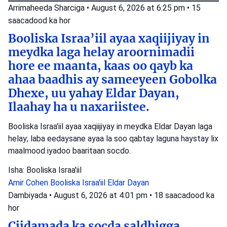
Arrimaheeda Sharciga
•
August 6, 2026 at 6:25 pm
•
15
saacadood ka hor
Booliska Israa’iil ayaa xaqiijiyay in
meydka laga helay aroornimadii
hore ee maanta, kaas oo qayb ka
ahaa baadhis ay sameeyeen Gobolka
Dhexe, uu yahay Eldar Dayan,
Ilaahay ha u naxariistee.
Booliska Israa'iil ayaa xaqiijiyay in meydka Eldar Dayan laga
helay; laba eedaysane ayaa la soo qabtay laguna haystay lix
maalmood iyadoo baaritaan socdo.
Isha: Booliska Israa'iil
Amir Cohen
Booliska Israa'iil
Eldar Dayan
Dambiyada
•
August 6, 2026 at 4:01 pm
•
18 saacadood ka
hor
Ciidamada ka socda saldhigga