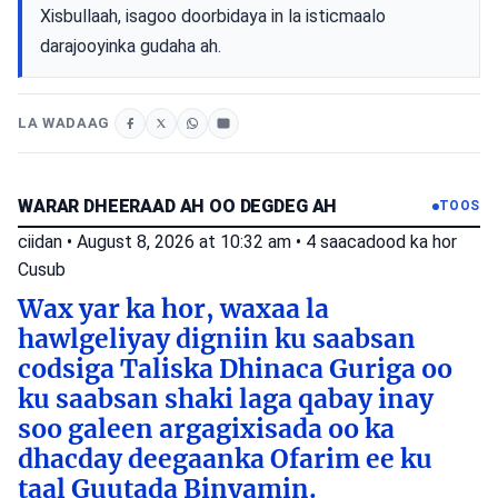
Xisbullaah, isagoo doorbidaya in la isticmaalo
darajooyinka gudaha ah.
LA WADAAG
WARAR DHEERAAD AH OO DEGDEG AH
TOOS
ciidan
•
August 8, 2026 at 10:32 am
•
4 saacadood ka hor
Cusub
Wax yar ka hor, waxaa la
hawlgeliyay digniin ku saabsan
codsiga Taliska Dhinaca Guriga oo
ku saabsan shaki laga qabay inay
soo galeen argagixisada oo ka
dhacday deegaanka Ofarim ee ku
taal Guutada Binyamin.