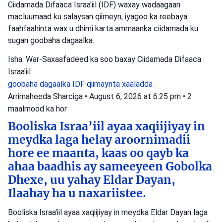
Ciidamada Difaaca Israa'iil (IDF) waxay wadaagaan
macluumaad ku salaysan qiimeyn, iyagoo ka reebaya
faahfaahinta wax u dhimi karta ammaanka ciidamada ku
sugan goobaha dagaalka.
Isha: War-Saxaafadeed ka soo baxay Ciidamada Difaaca
Israa'iil
goobaha dagaalka
IDF
qiimaynta xaaladda
Arrimaheeda Sharciga
•
August 6, 2026 at 6:25 pm
•
2
maalmood ka hor
Booliska Israa’iil ayaa xaqiijiyay in
meydka laga helay aroornimadii
hore ee maanta, kaas oo qayb ka
ahaa baadhis ay sameeyeen Gobolka
Dhexe, uu yahay Eldar Dayan,
Ilaahay ha u naxariistee.
Booliska Israa'iil ayaa xaqiijiyay in meydka Eldar Dayan laga