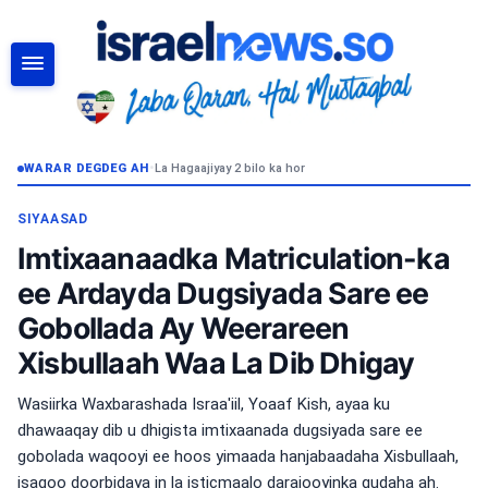
RAADI
WARAR DEGDEG AH
•
La Hagaajiyay 2 bilo ka hor
SIYAASAD
Imtixaanaadka Matriculation-ka
ee Ardayda Dugsiyada Sare ee
Gobollada Ay Weerareen
Xisbullaah Waa La Dib Dhigay
Wasiirka Waxbarashada Israa'iil, Yoaaf Kish, ayaa ku
dhawaaqay dib u dhigista imtixaanada dugsiyada sare ee
gobolada waqooyi ee hoos yimaada hanjabaadaha Xisbullaah,
isagoo doorbidaya in la isticmaalo darajooyinka gudaha ah.