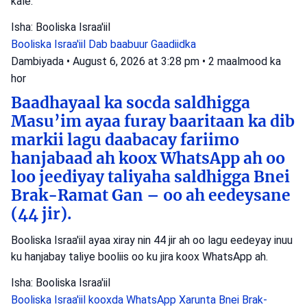
kale.
Isha: Booliska Israa'iil
Booliska Israa'iil
Dab baabuur
Gaadiidka
Dambiyada
•
August 6, 2026 at 3:28 pm
•
2 maalmood ka
hor
Baadhayaal ka socda saldhigga
Masu’im ayaa furay baaritaan ka dib
markii lagu daabacay fariimo
hanjabaad ah koox WhatsApp ah oo
loo jeediyay taliyaha saldhigga Bnei
Brak-Ramat Gan – oo ah eedeysane
(44 jir).
Booliska Israa'iil ayaa xiray nin 44 jir ah oo lagu eedeyay inuu
ku hanjabay taliye booliis oo ku jira koox WhatsApp ah.
Isha: Booliska Israa'iil
Booliska Israa'iil
kooxda WhatsApp
Xarunta Bnei Brak-