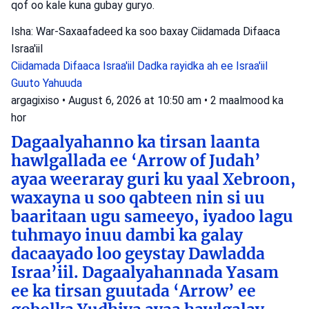
qof oo kale kuna gubay guryo.
Isha: War-Saxaafadeed ka soo baxay Ciidamada Difaaca
Israa'iil
Ciidamada Difaaca Israa'iil
Dadka rayidka ah ee Israa'iil
Guuto Yahuuda
argagixiso
•
August 6, 2026 at 10:50 am
•
2 maalmood ka
hor
Dagaalyahanno ka tirsan laanta
hawlgallada ee ‘Arrow of Judah’
ayaa weeraray guri ku yaal Xebroon,
waxayna u soo qabteen nin si uu
baaritaan ugu sameeyo, iyadoo lagu
tuhmayo inuu dambi ka galay
dacaayado loo geystay Dawladda
Israa’iil. Dagaalyahannada Yasam
ee ka tirsan guutada ‘Arrow’ ee