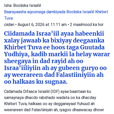
Isha: Booliska Israa'iil
Baarayaasha aqoonsiga dambiyada
Booliska Israa'iil
Khirbet
Tuva
ciidan
•
August 6, 2026 at 11:11 am
•
2 maalmood ka hor
Ciidamada Israa’iil ayaa habeenkii
xalay jawaab ka bixiyay deegaanka
Khirbet Tuva ee hoos taga Guutada
Yudhiya, kadib markii la helay warar
sheegaya in dad rayid ah oo
Israa’iiliyiin ah ay gubeen guryo oo
ay weerareen dad Falastiiniyiin ah
oo halkaas ku sugnaa.
Ciidamada Difaaca Israa'iil (IDF) ayaa baaritaan ku
samaynaya dhacdo rabshado wadata oo ka dhacday
Khirbet Tuva, halkaas oo ay degganayaal Yuhuud ah
weerareen dad Falastiiniyiin ah, iyagoo dhaawacay dhowr