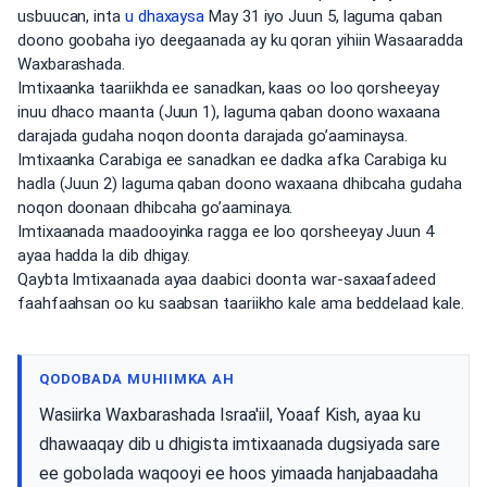
usbuucan, inta
u dhaxaysa
May 31 iyo Juun 5, laguma qaban
doono goobaha iyo deegaanada ay ku qoran yihiin Wasaaradda
Waxbarashada.
Imtixaanka taariikhda ee sanadkan, kaas oo loo qorsheeyay
inuu dhaco maanta (Juun 1), laguma qaban doono waxaana
darajada gudaha noqon doonta darajada go’aaminaysa.
Imtixaanka Carabiga ee sanadkan ee dadka afka Carabiga ku
hadla (Juun 2) laguma qaban doono waxaana dhibcaha gudaha
noqon doonaan dhibcaha go’aaminaya.
Imtixaanada maadooyinka ragga ee loo qorsheeyay Juun 4
ayaa hadda la dib dhigay.
Qaybta Imtixaanada ayaa daabici doonta war-saxaafadeed
faahfaahsan oo ku saabsan taariikho kale ama beddelaad kale.
QODOBADA MUHIIMKA AH
Wasiirka Waxbarashada Israa'iil, Yoaaf Kish, ayaa ku
dhawaaqay dib u dhigista imtixaanada dugsiyada sare
ee gobolada waqooyi ee hoos yimaada hanjabaadaha