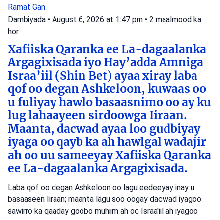
Ramat Gan
Dambiyada
•
August 6, 2026 at 1:47 pm
•
2 maalmood ka
hor
Xafiiska Qaranka ee La-dagaalanka
Argagixisada iyo Hay’adda Amniga
Israa’iil (Shin Bet) ayaa xiray laba
qof oo degan Ashkeloon, kuwaas oo
u fuliyay hawlo basaasnimo oo ay ku
lug lahaayeen sirdoowga Iiraan.
Maanta, dacwad ayaa loo gudbiyay
iyaga oo qayb ka ah hawlgal wadajir
ah oo uu sameeyay Xafiiska Qaranka
ee La-dagaalanka Argagixisada.
Laba qof oo degan Ashkeloon oo lagu eedeeyay inay u
basaaseen Iiraan; maanta lagu soo oogay dacwad iyagoo
sawirro ka qaaday goobo muhiim ah oo Israa'iil ah iyagoo