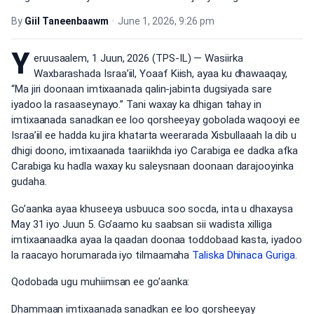
By
Giil Taneenbaawm
•
June 1, 2026, 9:26 pm
Y
eruusaalem, 1 Juun, 2026 (TPS-IL) — Wasiirka
Waxbarashada Israa’iil, Yoaaf Kiish, ayaa ku dhawaaqay,
“Ma jiri doonaan imtixaanada qalin-jabinta dugsiyada sare
iyadoo la rasaaseynayo.” Tani waxay ka dhigan tahay in
imtixaanada sanadkan ee loo qorsheeyay gobolada waqooyi ee
Israa’iil ee hadda ku jira khatarta weerarada Xisbullaaah la dib u
dhigi doono, imtixaanada taariikhda iyo Carabiga ee dadka afka
Carabiga ku hadla waxay ku saleysnaan doonaan darajooyinka
gudaha.
Go’aanka ayaa khuseeya usbuuca soo socda, inta u dhaxaysa
May 31 iyo Juun 5. Go’aamo ku saabsan sii wadista xilliga
imtixaanaadka ayaa la qaadan doonaa toddobaad kasta, iyadoo
la raacayo horumarada iyo tilmaamaha
Taliska Dhinaca Guriga
.
Qodobada ugu muhiimsan ee go’aanka:
Dhammaan imtixaanada sanadkan ee loo qorsheeyay