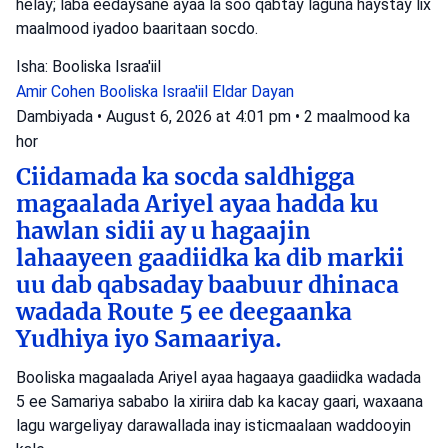
helay; laba eedaysane ayaa la soo qabtay laguna haystay lix
maalmood iyadoo baaritaan socdo.
Isha: Booliska Israa'iil
Amir Cohen
Booliska Israa'iil
Eldar Dayan
Dambiyada
•
August 6, 2026 at 4:01 pm
•
2 maalmood ka
hor
Ciidamada ka socda saldhigga
magaalada Ariyel ayaa hadda ku
hawlan sidii ay u hagaajin
lahaayeen gaadiidka ka dib markii
uu dab qabsaday baabuur dhinaca
wadada Route 5 ee deegaanka
Yudhiya iyo Samaariya.
Booliska magaalada Ariyel ayaa hagaaya gaadiidka wadada
5 ee Samariya sababo la xiriira dab ka kacay gaari, waxaana
lagu wargeliyay darawallada inay isticmaalaan waddooyin