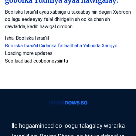
gobolka Yudhiya ayaa hawlgalay.
Booliska Israa'iil ayaa xabsiga u taxaabay nin degan Xebroon
oo lagu eedeeyay falal dhiirigelin ah oo ka dhan ah
dawladda, kadib hawlgal sirdoon.
Isha: Booliska Israa'iil
Booliska Israa'iil
Ciidanka fallaadhaha Yahuuda
Xarigyo
Loading more updates…
Soo laadlaad cusbooneysiinta
Ilo hogaamineed oo loogu talagalay wararka