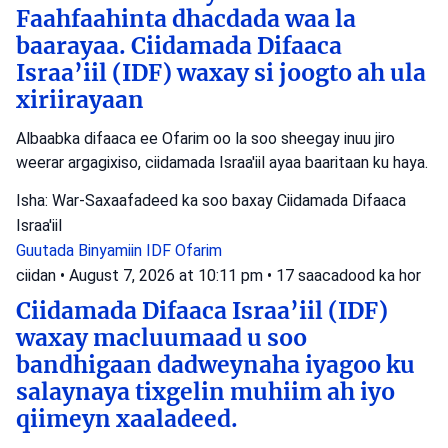
Faahfaahinta dhacdada waa la
baarayaa. Ciidamada Difaaca
Israa’iil (IDF) waxay si joogto ah ula
xiriirayaan
Albaabka difaaca ee Ofarim oo la soo sheegay inuu jiro
weerar argagixiso, ciidamada Israa'iil ayaa baaritaan ku haya.
Isha: War-Saxaafadeed ka soo baxay Ciidamada Difaaca
Israa'iil
Guutada Binyamiin
IDF
Ofarim
ciidan
•
August 7, 2026 at 10:11 pm
•
17 saacadood ka hor
Ciidamada Difaaca Israa’iil (IDF)
waxay macluumaad u soo
bandhigaan dadweynaha iyagoo ku
salaynaya tixgelin muhiim ah iyo
qiimeyn xaaladeed.