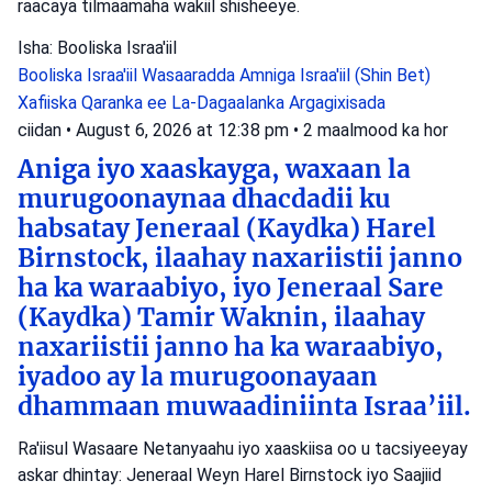
raacaya tilmaamaha wakiil shisheeye.
Isha: Booliska Israa'iil
Booliska Israa'iil
Wasaaradda Amniga Israa'iil (Shin Bet)
Xafiiska Qaranka ee La-Dagaalanka Argagixisada
ciidan
•
August 6, 2026 at 12:38 pm
•
2 maalmood ka hor
Aniga iyo xaaskayga, waxaan la
murugoonaynaa dhacdadii ku
habsatay Jeneraal (Kaydka) Harel
Birnstock, ilaahay naxariistii janno
ha ka waraabiyo, iyo Jeneraal Sare
(Kaydka) Tamir Waknin, ilaahay
naxariistii janno ha ka waraabiyo,
iyadoo ay la murugoonayaan
dhammaan muwaadiniinta Israa’iil.
Ra'iisul Wasaare Netanyaahu iyo xaaskiisa oo u tacsiyeeyay
askar dhintay: Jeneraal Weyn Harel Birnstock iyo Saajiid