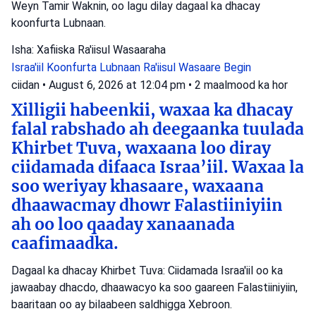
Weyn Tamir Waknin, oo lagu dilay dagaal ka dhacay
koonfurta Lubnaan.
Isha: Xafiiska Ra'iisul Wasaaraha
Israa'iil
Koonfurta Lubnaan
Ra'iisul Wasaare Begin
ciidan
•
August 6, 2026 at 12:04 pm
•
2 maalmood ka hor
Xilligii habeenkii, waxaa ka dhacay
falal rabshado ah deegaanka tuulada
Khirbet Tuva, waxaana loo diray
ciidamada difaaca Israa’iil. Waxaa la
soo weriyay khasaare, waxaana
dhaawacmay dhowr Falastiiniyiin
ah oo loo qaaday xanaanada
caafimaadka.
Dagaal ka dhacay Khirbet Tuva: Ciidamada Israa'iil oo ka
jawaabay dhacdo, dhaawacyo ka soo gaareen Falastiiniyiin,
baaritaan oo ay bilaabeen saldhigga Xebroon.