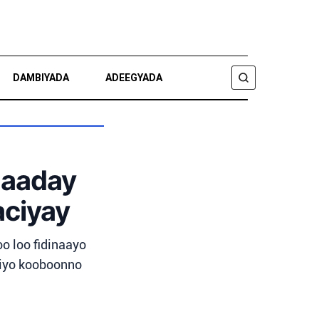
DAMBIYADA
ADEEGYADA
RAADI
Qaaday
aciyay
o loo fidinaayo
, iyo kooboonno