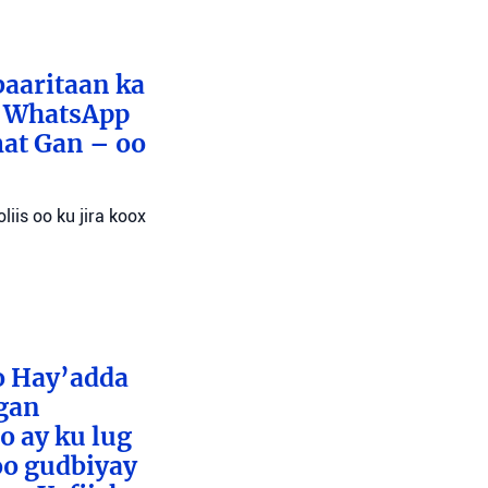
baaritaan ka
x WhatsApp
mat Gan – oo
liis oo ku jira koox
o Hay’adda
egan
o ay ku lug
oo gudbiyay