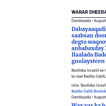
WARAR DHEERA
Dambiyada
•
August
Dabayaaqadii
saabsan doon
degto waqooy
anbabaxday X
Ilaalada Bad
guulaysteen
Booliska Israa'iil 
ku taal Badda Galiil
Isha: Booliska Israa'i
Badda Galiili
Boolisk
Dambiyada
•
August
Wax yar ka h