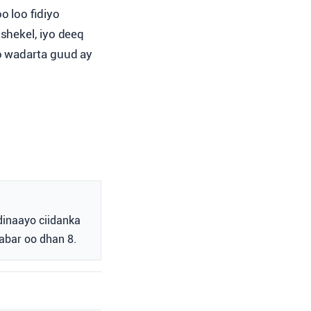
 loo fidiyo
shekel, iyo deeq
o wadarta guud ay
dinaayo ciidanka
babar oo dhan 8.