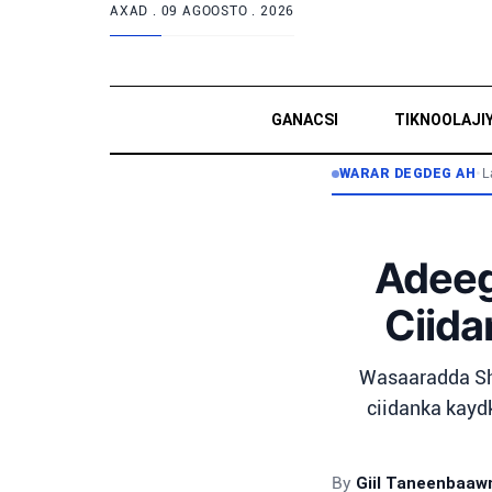
AXAD .
09 AGOOSTO . 2026
GANACSI
TIKNOOLAJI
WARAR DEGDEG AH
•
L
Adeeg
Ciida
Wasaaradda Sha
ciidanka kaydk
By
Giil Taneenbaa