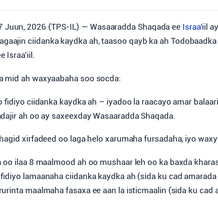
7 Juun, 2026 (TPS-IL) — Wasaaradda Shaqada ee
Israa
‘iil 
hagaajin ciidanka kaydka ah, taasoo qayb ka ah Todobaadka
Israa’iil.
a mid ah waxyaabaha soo socda:
 fidiyo ciidanka kaydka ah – iyadoo la raacayo amar balaar
adajir ah oo ay saxeexday Wasaaradda Shaqada.
hagid xirfadeed oo laga helo xarumaha fursadaha, iyo waxy
 oo ilaa 8 maalmood ah oo mushaar leh oo ka baxda khara
fidiyo lamaanaha ciidanka kaydka ah (sida ku cad amarada b
urinta maalmaha fasaxa ee aan la isticmaalin (sida ku cad