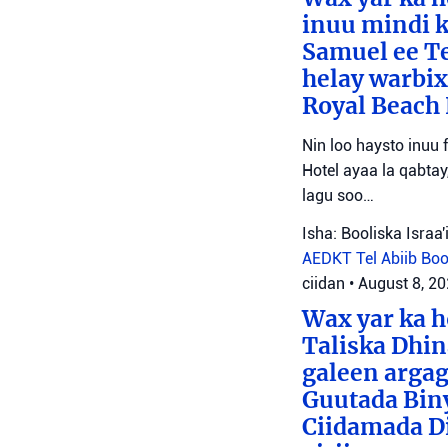
inuu mindi 
Samuel ee Te
helay warbix
Royal Beach 
Nin loo haysto inuu
Hotel ayaa la qabta
lagu soo…
Isha: Booliska Israa'i
AEDKT Tel Abiib
Bool
ciidan
•
August 8, 2
Wax yar ka h
Taliska Dhin
galeen argag
Guutada Biny
Ciidamada Dif