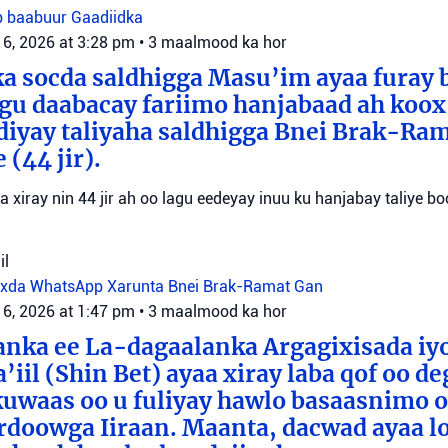
b baabuur
Gaadiidka
 6, 2026 at 3:28 pm
•
3 maalmood ka hor
a socda saldhigga Masu’im ayaa furay 
agu daabacay fariimo hanjabaad ah koo
ediyay taliyaha saldhigga Bnei Brak-Ra
(44 jir).
aa xiray nin 44 jir ah oo lagu eedeyay inuu ku hanjabay taliye boo
il
oxda WhatsApp
Xarunta Bnei Brak-Ramat Gan
 6, 2026 at 1:47 pm
•
3 maalmood ka hor
anka ee La-dagaalanka Argagixisada iy
’iil (Shin Bet) ayaa xiray laba qof oo d
uwaas oo u fuliyay hawlo basaasnimo o
rdoowga Iiraan. Maanta, dacwad ayaa l