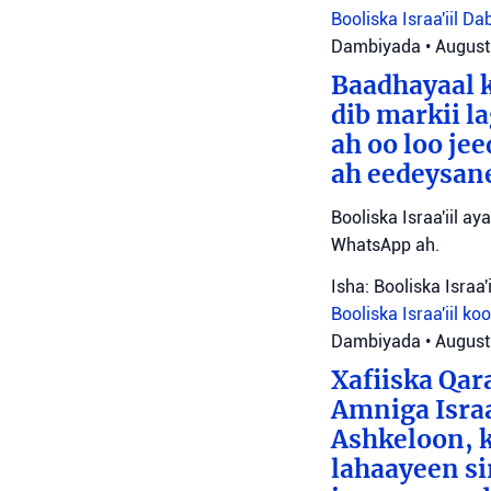
Booliska Israa'iil
Da
Dambiyada
•
August
Baadhayaal k
dib markii l
ah oo loo je
ah eedeysane 
Booliska Israa'iil ay
WhatsApp ah.
Isha: Booliska Israa'i
Booliska Israa'iil
ko
Dambiyada
•
August
Xafiiska Qar
Amniga Israa
Ashkeloon, k
lahaayeen si