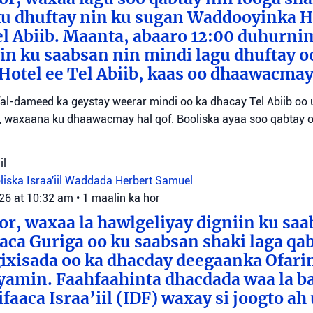
ku dhuftay nin ku sugan Waddooyinka H
l Abiib. Maanta, abaaro 12:00 duhurni
in ku saabsan nin mindi lagu dhuftay o
Hotel ee Tel Abiib, kaas oo dhaawacmay
 fal-dameed ka geystay weerar mindi oo ka dhacay Tel Abiib oo
y, waxaana ku dhaawacmay hal qof. Booliska ayaa soo qabtay o
il
iska Israa'iil
Waddada Herbert Samuel
026 at 10:32 am
•
1 maalin ka hor
or, waxaa la hawlgeliyay digniin ku sa
aca Guriga oo ku saabsan shaki laga qa
ixisada oo ka dhacday deegaanka Ofarim
amin. Faahfaahinta dhacdada waa la b
aaca Israa’iil (IDF) waxay si joogto ah 