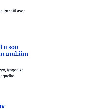
 Israa'iil ayaa
d u soo
lin muhiim
yn, iyagoo ka
dagaalka.
ay