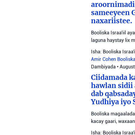
aroornimadii
sameeyeen Go
naxariistee.
Booliska Israa'iil a
laguna haystay lix 
Isha: Booliska Israa'i
Amir Cohen
Booliska
Dambiyada
•
August
Ciidamada ka
hawlan sidii
dab qabsada
Yudhiya iyo 
Booliska magaalada 
kacay gaari, waxaan
Isha: Booliska Israa'i