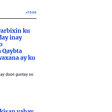
TOOS
warbixin ku
day inay
o
a Qaybta
 waxana ay ku
gay doon guntay oo
akisan yahay