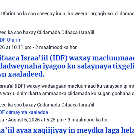
Ofarim oo la soo sheegay inuu jiro weerar argagixiso, ciidamada
ed ka soo baxay Ciidamada Difaaca Israa'iil
IDF
Ofarim
026 at 10:11 pm
•
2 maalmood ka hor
faaca Israa’iil (IDF) waxay macluumaa
dadweynaha iyagoo ku salaynaya tixge
yn xaaladeed.
sraa'iil (IDF) waxay wadaagaan macluumaad ku salaysan qiime
ta wax u dhimi karta ammaanka ciidamada ku sugan goobaha 
ed ka soo baxay Ciidamada Difaaca Israa'iil
IDF
qiimaynta xaaladda
ga
•
August 6, 2026 at 6:25 pm
•
3 maalmood ka hor
a’iil ayaa xaqiijiyay in meydka laga hel