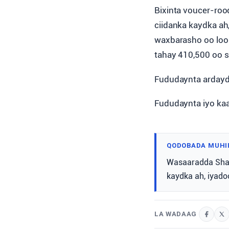
Bixinta voucer-roo
ciidanka kaydka ah
waxbarasho oo loo 
tahay 410,500 oo s
Fududaynta ardayd
Fududaynta iyo ka
QODOBADA MUHI
Wasaaradda Shaqa
kaydka ah, iyado
LA WADAAG