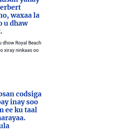
erbert
mo, waxaa la
o u dhaw
.
 u dhow Royal Beach
o xiray ninkaas oo
absan codsiga
bay inay soo
 ee ku taal
aarayaa.
ula