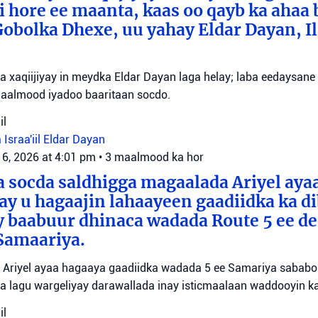
 hore ee maanta, kaas oo qayb ka ahaa 
bolka Dhexe, uu yahay Eldar Dayan, Il
yaa xaqiijiyay in meydka Eldar Dayan laga helay; laba eedaysane
maalmood iyadoo baaritaan socdo.
il
 Israa'iil
Eldar Dayan
 6, 2026 at 4:01 pm
•
3 maalmood ka hor
 socda saldhigga magaalada Ariyel aya
 ay u hagaajin lahaayeen gaadiidka ka d
y baabuur dhinaca wadada Route 5 ee d
Samaariya.
Ariyel ayaa hagaaya gaadiidka wadada 5 ee Samariya sababo l
a lagu wargeliyay darawallada inay isticmaalaan waddooyin ka
il