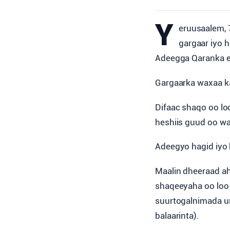
Y
eruusaalem, 
gargaar iyo 
Adeegga Qaranka ee 
Gargaarka waxaa k
Difaac shaqo oo loo
heshiis guud oo w
Adeegyo hagid iyo 
Maalin dheeraad ah
shaqeeyaha oo loo 
suurtogalnimada ur
balaarinta).