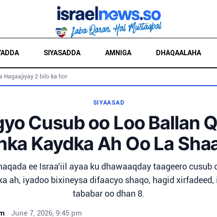
YADDA
SIYASADDA
AMNIGA
DHAQAALAHA
a Hagaajiyay 2 bilo ka hor
SIYAASAD
yo Cusub oo Loo Ballan 
nka Kaydka Ah Oo La Sha
qada ee Israa'iil ayaa ku dhawaaqday taageero cusub o
a ah, iyadoo bixineysa difaacyo shaqo, hagid xirfadeed
tababar oo dhan 8.
wm
•
June 7, 2026, 9:45 pm