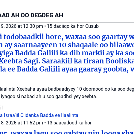
AD AH OO DEGDEG AH
 9, 2026 at 12:30 pm
•
15 daqiiqo ka hor
Cusub
 todobaadkii hore, waxaa soo gaartay 
 ay saarnaayeen 10 shaqaale oo bilaaw
iga Badda Galiili ka dib markii ay ka so
eebta Sagi. Saraakiil ka tirsan Boolisk
da ee Badda Galiili ayaa gaaray goobta,
ee Ilaalinta Xeebaha ayaa badbaadiyey 10 doomood oo ka soo de
i, iyagoo si nabad ah u soo gaadhsiiyey xeebta.
il
a Israa'iil
Ciidanka Badda ee Ilaalinta
 8, 2026 at 11:52 pm
•
13 saacadood ka hor
or, waxaa lagu soo qabtay nin looga sh