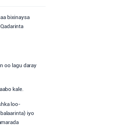
ayaa bixinaysa
 Qadarinta
in oo lagu daray
aabo kale.
shka loo-
alaarinta) iyo
 amarada