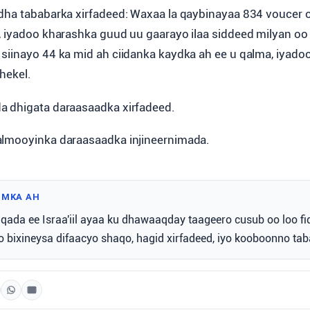
dha tababarka xirfadeed: Waxaa la qaybinayaa 834 voucer oo
, iyadoo kharashka guud uu gaarayo ilaa siddeed milyan oo 
siinayo 44 ka mid ah ciidanka kaydka ah ee u qalma, iyado
hekel.
a dhigata daraasaadka xirfadeed.
almooyinka daraasaadka injineernimada.
IMKA AH
da ee Israa'iil ayaa ku dhawaaqday taageero cusub oo loo fi
o bixineysa difaacyo shaqo, hagid xirfadeed, iyo kooboonno ta