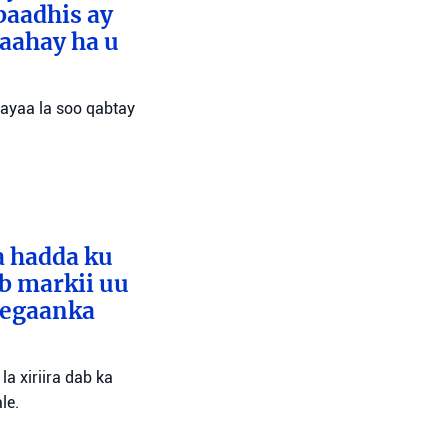
baadhis ay
aahay ha u
 ayaa la soo qabtay
a hadda ku
ib markii uu
eegaanka
a xiriira dab ka
le.