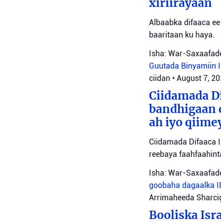
xiriirayaan
Albaabka difaaca ee 
baaritaan ku haya.
Isha: War-Saxaafade
Guutada Binyamiin
ciidan
•
August 7, 2
Ciidamada Di
bandhigaan 
ah iyo qiime
Ciidamada Difaaca I
reebaya faahfaahin
Isha: War-Saxaafade
goobaha dagaalka
Arrimaheeda Sharci
Booliska Isra