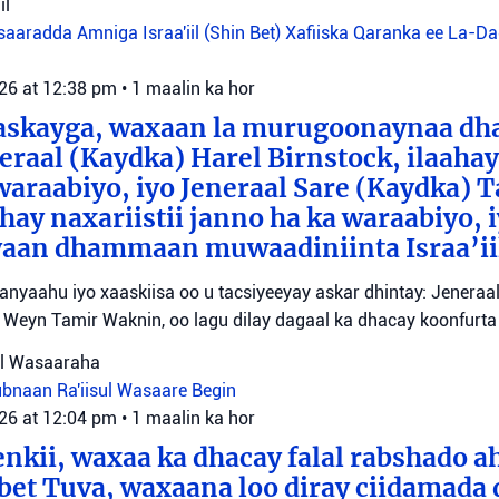
il
aaradda Amniga Israa'iil (Shin Bet)
Xafiiska Qaranka ee La-D
026 at 12:38 pm
•
1 maalin ka hor
aaskayga, waxaan la murugoonaynaa dha
eraal (Kaydka) Harel Birnstock, ilaahay 
waraabiyo, iyo Jeneraal Sare (Kaydka) 
hay naxariistii janno ha ka waraabiyo, i
an dhammaan muwaadiniinta Israa’ii
tanyaahu iyo xaaskiisa oo u tacsiyeeyay askar dhintay: Jeneraa
id Weyn Tamir Waknin, oo lagu dilay dagaal ka dhacay koonfurt
sul Wasaaraha
Lubnaan
Ra'iisul Wasaare Begin
026 at 12:04 pm
•
1 maalin ka hor
eenkii, waxaa ka dhacay falal rabshado 
bet Tuva, waxaana loo diray ciidamada 