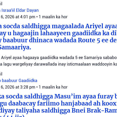
il
 Israa'iil
Eldar Dayan
 6, 2026 at 4:01 pm
•
1 maalin ka hor
 socda saldhigga magaalada Ariyel aya
 ay u hagaajin lahaayeen gaadiidka ka d
y baabuur dhinaca wadada Route 5 ee d
Samaariya.
Ariyel ayaa hagaaya gaadiidka wadada 5 ee Samariya sababo l
a lagu wargeliyay darawallada inay isticmaalaan waddooyin ka
il
b baabuur
Gaadiidka
 6, 2026 at 3:28 pm
•
1 maalin ka hor
a socda saldhigga Masu’im ayaa furay 
agu daabacay fariimo hanjabaad ah koo
ediyay taliyaha saldhigga Bnei Brak-Ra