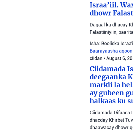
Israa’iil. W
dhowr Falast
Dagaal ka dhacay Kh
Falastiiniyiin, baar
Isha: Booliska Israa'i
Baarayaasha aqoon
ciidan
•
August 6, 2
Ciidamada Is
deegaanka Kh
markii la hel
ay gubeen gu
halkaas ku s
Ciidamada Difaaca I
dhacday Khirbet Tuv
dhaawacay dhowr qo