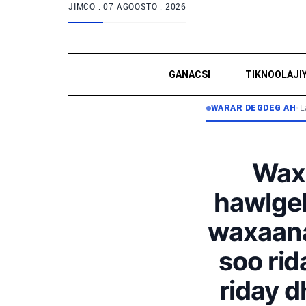
JIMCO .
07 AGOOSTO . 2026
GANACSI
TIKNOOLAJI
WARAR DEGDEG AH
•
L
Waxa
hawlgel
waxaana 
soo rid
riday d