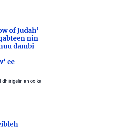
ow of Judah’
 qabteen nin
inuu dambi
w’ ee
 dhiirigelin ah oo ka
eibleh