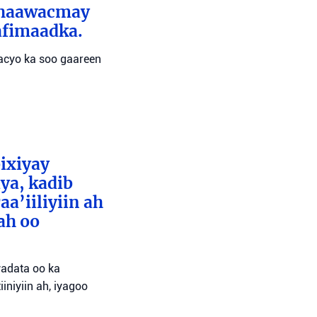
 dhaawacmay
afimaadka.
wacyo ka soo gaareen
bixiyay
ya, kadib
aa’iiliyiin ah
ah oo
wadata oo ka
niyiin ah, iyagoo