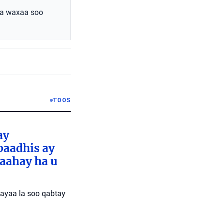
aa waxaa soo
TOOS
ay
baadhis ay
aahay ha u
 ayaa la soo qabtay