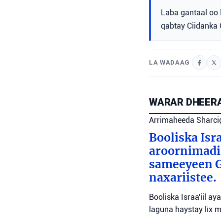
Laba gantaal oo
qabtay Ciidanka 
LA WADAAG
WARAR DHEERA
Arrimaheeda Sharci
Booliska Isra
aroornimadii
sameeyeen Go
naxariistee.
Booliska Israa'iil a
laguna haystay lix 