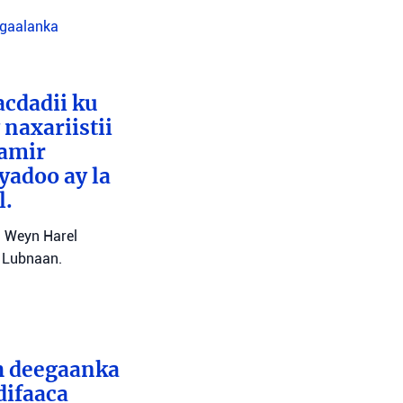
agaalanka
cdadii ku
naxariistii
Tamir
yadoo ay la
l.
l Weyn Harel
a Lubnaan.
ah deegaanka
difaaca