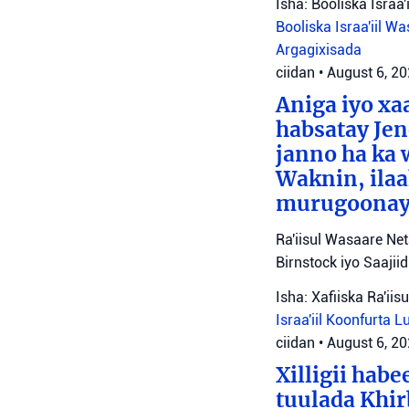
Isha: Booliska Israa'i
Booliska Israa'iil
Was
Argagixisada
ciidan
•
August 6, 2
Aniga iyo x
habsatay Jen
janno ha ka 
Waknin, ilaa
murugoonaya
Ra'iisul Wasaare Ne
Birnstock iyo Saaji
Isha: Xafiiska Ra'ii
Israa'iil
Koonfurta 
ciidan
•
August 6, 2
Xilligii hab
tuulada Khir