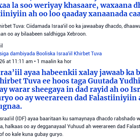
axaa la soo weriyay khasaare, waxaana
iiniyiin ah oo loo qaaday xanaanada ca
irbet Tuva: Ciidamada Israa'iil oo ka jawaabay dhacdo, dhaa
itaan oo ay bilaabeen saldhigga Xebroon.
il
siga dambiyada
Booliska Israa'iil
Khirbet Tuva
026 at 11:11 am
•
1 maalin ka hor
raa’iil ayaa habeenkii xalay jawaab ka 
irbet Tuva ee hoos taga Guutada Yudhi
ay warar sheegaya in dad rayid ah oo Isr
ryo oo ay weerareen dad Falastiiniyiin 
ugnaa.
sraa'iil (IDF) ayaa baaritaan ku samaynaya dhacdo rabshado 
a, halkaas oo ay degganayaal Yuhuud ah weerareen dad Falastii
f oo kale kuna gubay guryo.