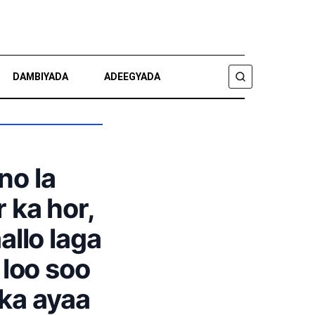
DAMBIYADA
ADEEGYADA
RAADI
no la
 ka hor,
allo laga
 loo soo
rka ayaa