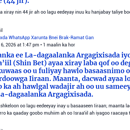
(44 jir).
aa xiray nin 44 jir ah oo lagu eedeyay inuu ku hanjabay taliye boo
il
oxda WhatsApp
Xarunta Bnei Brak-Ramat Gan
 6, 2026 at 1:47 pm
•
1 maalin ka hor
anka ee La-dagaalanka Argagixisada iy
’iil (Shin Bet) ayaa xiray laba qof oo d
uwaas oo u fuliyay hawlo basaasnimo o
rdoowga Iiraan. Maanta, dacwad ayaa l
b ka ah hawlgal wadajir ah oo uu sameey
La-dagaalanka Argagixisada.
shkeloon oo lagu eedeeyay inay u basaaseen Iiraan; maanta l
ro ka qaaday goobo muhiim ah oo Israa'iil ah iyagoo raacaya 