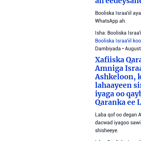
ah eedeysane 
Booliska Israa'iil ay
WhatsApp ah.
Isha: Booliska Israa'i
Booliska Israa'iil
ko
Dambiyada
•
August
Xafiiska Qar
Amniga Israa
Ashkeloon, k
lahaayeen si
iyaga oo qay
Qaranka ee 
Laba qof oo degan A
dacwad iyagoo sawir
shisheeye.