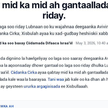
 mid ka mid ah gantaallada
riday.
laga soo riday Lubnaan oo ku wajahnaa deegaanka Aviv
anka Cirka; Xisbulah ayaa ku xad-gudbay heshiiskii xabb
ka soo baxay Ciidamada Difaaca Israa'iil
•
May 3, 2026, 10:40 
cda digniino la hawlgeliyay oo laga soo saaray deegaanka A
na la aqoonsaday dhowr gantaal oo laga soo riday dhulka L
aa’iil.
Ciidanka Cirka
ayaa qabtay mid ka mid ah gantaallada;
ada kale waa la baarayaa.
Tani waa
jab kale oo ka dhan ah 
o ay geysteen
ururka argagixisada
ee Xisbullaaah.
IMKA AH