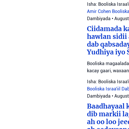
Isha: Booliska Israa'i
Amir Cohen
Booliska
Dambiyada
•
August
Ciidamada ka
hawlan sidii
dab qabsada
Yudhiya iyo 
Booliska magaalada 
kacay gaari, waxaan
Isha: Booliska Israa'i
Booliska Israa'iil
Da
Dambiyada
•
August
Baadhayaal k
dib markii l
ah oo loo je