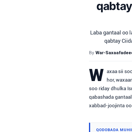
qabtay
Laba gantaal oo 
qabtay Ciid
By
War-Saxaafadeed 
W
axaa sii so
hor, waxaa
soo riday dhulka Isr
qabashada gantaall
xabbad-joojinta o
QODOBADA MUHI