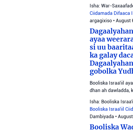
Isha: War-Saxaafade
Ciidamada Difaaca Is
argagixiso
•
August 
Dagaalyahann
ayaa weerara
si uu baarit
ka galay dac
Dagaalyahan
gobolka Yudh
Booliska Israa'iil a
dhan ah dawladda, k
Isha: Booliska Israa'i
Booliska Israa'iil
Cii
Dambiyada
•
August
Booliska Waq