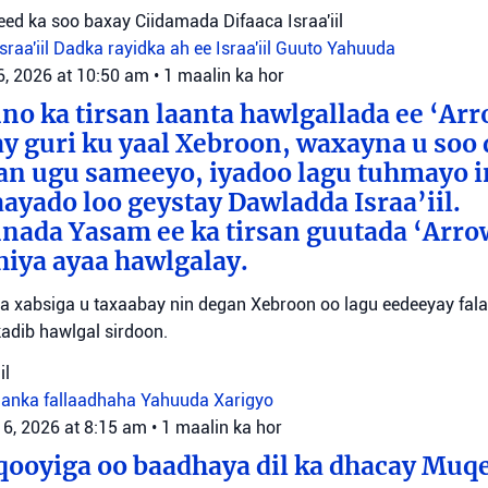
ed ka soo baxay Ciidamada Difaaca Israa'iil
raa'iil
Dadka rayidka ah ee Israa'iil
Guuto Yahuuda
6, 2026 at 10:50 am
•
1 maalin ka hor
o ka tirsan laanta hawlgallada ee ‘Arr
y guri ku yaal Xebroon, waxayna u soo
aan ugu sameeyo, iyadoo lagu tuhmayo 
aayado loo geystay Dawladda Israa’iil.
nada Yasam ee ka tirsan guutada ‘Arro
iya ayaa hawlgalay.
yaa xabsiga u taxaabay nin degan Xebroon oo lagu eedeeyay falal
adib hawlgal sirdoon.
il
danka fallaadhaha Yahuuda
Xarigyo
 6, 2026 at 8:15 am
•
1 maalin ka hor
ooyiga oo baadhaya dil ka dhacay Muq