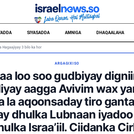
YADDA
SIYASADDA
AMNIGA
DHAQAALAHA
a Hagaajiyay 3 bilo ka hor
ARGAGIXISO
a loo soo gudbiyay dignii
iyay aagga Avivim wax yar
la aqoonsaday tiro ganta
ay dhulka Lubnaan iyadoo
hulka Israa’iil. Ciidanka Ci