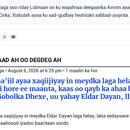
 laga soo riday Lubnaan oo ku wajahnaa deegaanka Avivim ay
Cirka; Xisbulah ayaa ku xad-gudbay heshiiskii xabbad-joojinta.
AD AH OO DEGDEG AH
ga
•
August 6, 2026 at 6:25 pm
•
1 maalin ka hor
a’iil ayaa xaqiijiyay in meydka laga hel
 hore ee maanta, kaas oo qayb ka ahaa 
bolka Dhexe, uu yahay Eldar Dayan, Il
yaa xaqiijiyay in meydka Eldar Dayan laga helay; laba eedaysane
maalmood iyadoo baaritaan socdo.