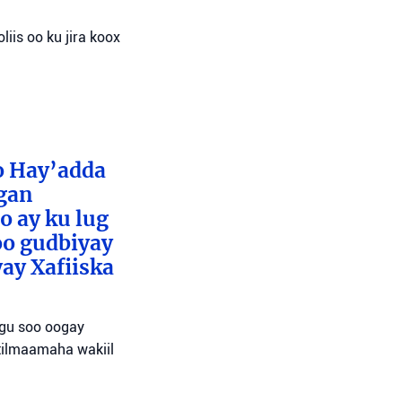
liis oo ku jira koox
o Hay’adda
egan
o ay ku lug
oo gudbiyay
ay Xafiiska
agu soo oogay
tilmaamaha wakiil