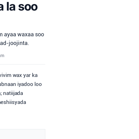
 la soo
im ayaa waxaa soo
ad-joojinta.
am
vivim wax yar ka
ubnaan iyadoo loo
 natiijada
heshiisyada