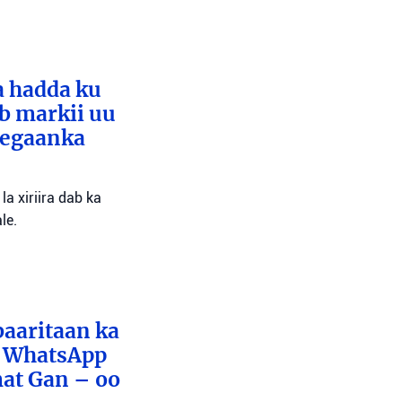
a hadda ku
ib markii uu
eegaanka
a xiriira dab ka
le.
baaritaan ka
x WhatsApp
mat Gan – oo