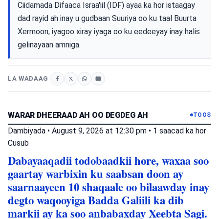
Ciidamada Difaaca Israa'iil (IDF) ayaa ka hor istaagay
dad rayid ah inay u gudbaan Suuriya oo ku taal Buurta
Xermoon, iyagoo xiray iyaga oo ku eedeeyay inay halis
gelinayaan amniga.
LA WADAAG
WARAR DHEERAAD AH OO DEGDEG AH
TOOS
Dambiyada
•
August 9, 2026 at 12:30 pm
•
1 saacad ka hor
Cusub
Dabayaaqadii todobaadkii hore, waxaa soo
gaartay warbixin ku saabsan doon ay
saarnaayeen 10 shaqaale oo bilaawday inay
degto waqooyiga Badda Galiili ka dib
markii ay ka soo anbabaxday Xeebta Sagi.