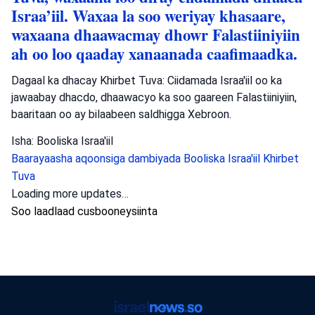
Israa’iil. Waxaa la soo weriyay khasaare,
waxaana dhaawacmay dhowr Falastiiniyiin
ah oo loo qaaday xanaanada caafimaadka.
Dagaal ka dhacay Khirbet Tuva: Ciidamada Israa'iil oo ka
jawaabay dhacdo, dhaawacyo ka soo gaareen Falastiiniyiin,
baaritaan oo ay bilaabeen saldhigga Xebroon.
Isha: Booliska Israa'iil
Baarayaasha aqoonsiga dambiyada
Booliska Israa'iil
Khirbet
Tuva
Loading more updates…
Soo laadlaad cusbooneysiinta