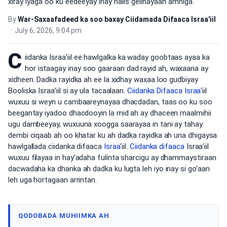
xiray iyaga oo ku eedeeyay inay halis gelinayaan amniga.
By
War-Saxaafadeed ka soo baxay Ciidamada Difaaca Israa'iil
•
July 6, 2026, 9:04 pm
C
iidanka Israa’iil ee hawlgalka ka waday goobtaas ayaa ka
hor istaagay inay soo gaaraan dad rayid ah, waxaana ay
xidheen. Dadka rayidka ah ee la xidhay waxaa loo gudbiyay
Booliska Israa’iil si ay ula tacaalaan.
Ciidanka Difaaca Israa
‘iil
wuxuu si weyn u cambaareynayaa dhacdadan, taas oo ku soo
beegantay iyadoo dhacdooyin la mid ah ay dhaceen maalmihii
ugu dambeeyay, wuxuuna xoogga saarayaa in tani ay tahay
dembi ciqaab ah oo khatar ku ah dadka rayidka ah una dhigaysa
hawlgallada ciidanka difaaca
Israa
‘iil.
Ciidanka difaaca
Israa’iil
wuxuu filayaa in hay’adaha fulinta sharcigu ay dhammaystiraan
dacwadaha ka dhanka ah dadka ku lugta leh iyo inay si go’aan
leh uga hortagaan arrintan.
QODOBADA MUHIIMKA AH