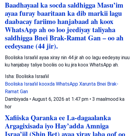
Baadhayaal ka socda saldhigga Masu’im
ayaa furay baaritaan ka dib markii lagu
daabacay fariimo hanjabaad ah koox
WhatsApp ah oo loo jeediyay taliyaha
saldhigga Bnei Brak-Ramat Gan – oo ah
eedeysane (44 jir).
Booliska Israa'iil ayaa xiray nin 44 jir ah oo lagu eedeyay inuu
ku hanjabay taliye booliis oo ku jira koox WhatsApp ah.
Isha: Booliska Israa'iil
Booliska Israa'iil
kooxda WhatsApp
Xarunta Bnei Brak-
Ramat Gan
Dambiyada
•
August 6, 2026 at 1:47 pm
•
3 maalmood ka
hor
Xafiiska Qaranka ee La-dagaalanka
Argagixisada iyo Hay’adda Amniga
Israa’iil (Shin Bet) ayaa xiray laba qof oo