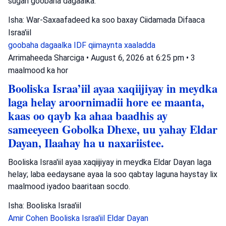
sugan goobaha dagaalka.
Isha: War-Saxaafadeed ka soo baxay Ciidamada Difaaca
Israa'iil
goobaha dagaalka
IDF
qiimaynta xaaladda
Arrimaheeda Sharciga
•
August 6, 2026 at 6:25 pm
•
3
maalmood ka hor
Booliska Israa’iil ayaa xaqiijiyay in meydka
laga helay aroornimadii hore ee maanta,
kaas oo qayb ka ahaa baadhis ay
sameeyeen Gobolka Dhexe, uu yahay Eldar
Dayan, Ilaahay ha u naxariistee.
Booliska Israa'iil ayaa xaqiijiyay in meydka Eldar Dayan laga
helay; laba eedaysane ayaa la soo qabtay laguna haystay lix
maalmood iyadoo baaritaan socdo.
Isha: Booliska Israa'iil
Amir Cohen
Booliska Israa'iil
Eldar Dayan