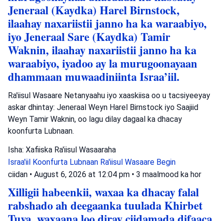
Jeneraal (Kaydka) Harel Birnstock,
ilaahay naxariistii janno ha ka waraabiyo,
iyo Jeneraal Sare (Kaydka) Tamir
Waknin, ilaahay naxariistii janno ha ka
waraabiyo, iyadoo ay la murugoonayaan
dhammaan muwaadiniinta Israa’iil.
Ra'iisul Wasaare Netanyaahu iyo xaaskiisa oo u tacsiyeeyay
askar dhintay: Jeneraal Weyn Harel Birnstock iyo Saajiid
Weyn Tamir Waknin, oo lagu dilay dagaal ka dhacay
koonfurta Lubnaan.
Isha: Xafiiska Ra'iisul Wasaaraha
Israa'iil
Koonfurta Lubnaan
Ra'iisul Wasaare Begin
ciidan
•
August 6, 2026 at 12:04 pm
•
3 maalmood ka hor
Xilligii habeenkii, waxaa ka dhacay falal
rabshado ah deegaanka tuulada Khirbet
Tuva, waxaana loo diray ciidamada difaaca