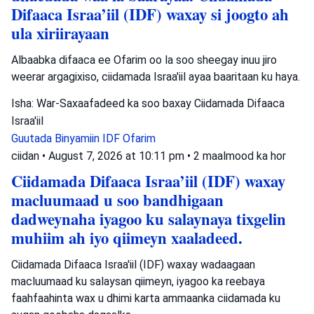
Difaaca Israa’iil (IDF) waxay si joogto ah
ula xiriirayaan
Albaabka difaaca ee Ofarim oo la soo sheegay inuu jiro
weerar argagixiso, ciidamada Israa'iil ayaa baaritaan ku haya.
Isha: War-Saxaafadeed ka soo baxay Ciidamada Difaaca
Israa'iil
Guutada Binyamiin
IDF
Ofarim
ciidan
•
August 7, 2026 at 10:11 pm
•
2 maalmood ka hor
Ciidamada Difaaca Israa’iil (IDF) waxay
macluumaad u soo bandhigaan
dadweynaha iyagoo ku salaynaya tixgelin
muhiim ah iyo qiimeyn xaaladeed.
Ciidamada Difaaca Israa'iil (IDF) waxay wadaagaan
macluumaad ku salaysan qiimeyn, iyagoo ka reebaya
faahfaahinta wax u dhimi karta ammaanka ciidamada ku