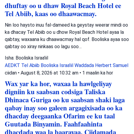
dhuftay oo u dhaw Royal Beach Hotel ee
Tel Abiib, kaas oo dhaawacmay.
Nin loo haysto inuu fal-dameed ka geystay weerar mindi oo
ka dhacay Tel Abiib oo u dhow Royal Beach Hotel ayaa la
qabtay, waxaana ku dhaawacmay hal qof. Booliska ayaa soo
qabtay oo xiray ninkaas oo lagu soo…
Isha: Booliska Israa'iil
AEDKT Tel Abiib
Booliska Israa'iil
Waddada Herbert Samuel
ciidan
•
August 8, 2026 at 10:32 am
•
1 maalin ka hor
Wax yar ka hor, waxaa la hawlgeliyay
digniin ku saabsan codsiga Taliska
Dhinaca Guriga oo ku saabsan shaki laga
qabay inay soo galeen argagixisada oo ka
dhacday deegaanka Ofarim ee ku taal
Guutada Binyamin. Faahfaahinta
dhacdada waa la baarayaa. Ciidamada