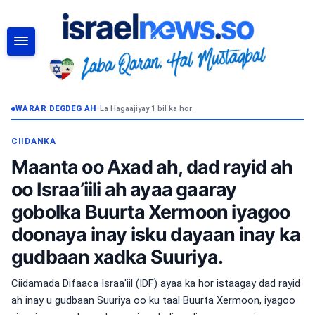
RAADI
WARAR DEGDEG AH
•
La Hagaajiyay 1 bil ka hor
CIIDANKA
Maanta oo Axad ah, dad rayid ah
oo Israa’iili ah ayaa gaaray
gobolka Buurta Xermoon iyagoo
doonaya inay isku dayaan inay ka
gudbaan xadka Suuriya.
Ciidamada Difaaca Israa'iil (IDF) ayaa ka hor istaagay dad rayid
ah inay u gudbaan Suuriya oo ku taal Buurta Xermoon, iyagoo