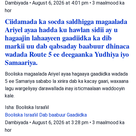
Dambiyada
•
August 6, 2026 at 4:01 pm
•
3 maalmood ka
hor
Ciidamada ka socda saldhigga magaalada
Ariyel ayaa hadda ku hawlan sidii ay u
hagaajin lahaayeen gaadiidka ka dib
markii uu dab qabsaday baabuur dhinaca
wadada Route 5 ee deegaanka Yudhiya iyo
Samaariya.
Booliska magaalada Ariyel ayaa hagaaya gaadiidka wadada
5 ee Samariya sababo la xiriira dab ka kacay gaari, waxaana
lagu wargeliyay darawallada inay isticmaalaan waddooyin
kale.
Isha: Booliska Israa'iil
Booliska Israa'iil
Dab baabuur
Gaadiidka
Dambiyada
•
August 6, 2026 at 3:28 pm
•
3 maalmood ka
hor