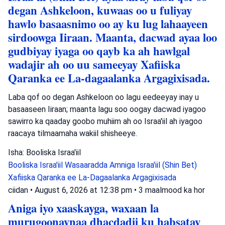
degan Ashkeloon, kuwaas oo u fuliyay
hawlo basaasnimo oo ay ku lug lahaayeen
sirdoowga Iiraan. Maanta, dacwad ayaa loo
gudbiyay iyaga oo qayb ka ah hawlgal
wadajir ah oo uu sameeyay Xafiiska
Qaranka ee La-dagaalanka Argagixisada.
Laba qof oo degan Ashkeloon oo lagu eedeeyay inay u
basaaseen Iiraan; maanta lagu soo oogay dacwad iyagoo
sawirro ka qaaday goobo muhiim ah oo Israa'iil ah iyagoo
raacaya tilmaamaha wakiil shisheeye.
Isha: Booliska Israa'iil
Booliska Israa'iil
Wasaaradda Amniga Israa'iil (Shin Bet)
Xafiiska Qaranka ee La-Dagaalanka Argagixisada
ciidan
•
August 6, 2026 at 12:38 pm
•
3 maalmood ka hor
Aniga iyo xaaskayga, waxaan la
murugoonaynaa dhacdadii ku habsatay