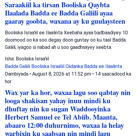
Saraakiil ka tirsan Booliska Qaybta
Ilaalada Badda ee Badda Galiili ayaa
gaaray goobta, waxana ay ku guulaysteen
Booliska Israa'iil ee Ilaalinta Xeebaha ayaa badbaadiyey 10
doomood oo ka soo degay doon guntay oo ku taal Badda
Galiili, iyagoo si nabad ah u soo gaadhsiiyey xeebta.
Isha: Booliska Israa'iil
Badda Galiili
Booliska Israa'iil
Ciidanka Badda ee Ilaalinta
Dambiyada
•
August 8, 2026 at 11:52 pm
•
14 saacadood ka
hor
Wax yar ka hor, waxaa lagu soo qabtay nin
looga shakisan yahay inuu mindi ku
dhuftay nin ku sugan Waddooyinka
Herbert Samuel ee Tel Abiib. Maanta,
abaaro 12:00 duhurnimo, waxaa la helay
warbixin ku saabsan nin mindi lagu