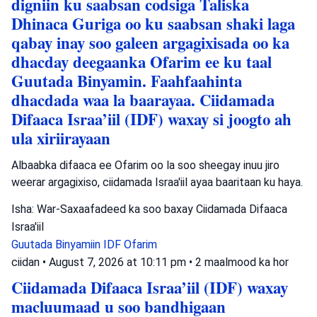
digniin ku saabsan codsiga Taliska
Dhinaca Guriga oo ku saabsan shaki laga
qabay inay soo galeen argagixisada oo ka
dhacday deegaanka Ofarim ee ku taal
Guutada Binyamin. Faahfaahinta
dhacdada waa la baarayaa. Ciidamada
Difaaca Israa’iil (IDF) waxay si joogto ah
ula xiriirayaan
Albaabka difaaca ee Ofarim oo la soo sheegay inuu jiro
weerar argagixiso, ciidamada Israa'iil ayaa baaritaan ku haya.
Isha: War-Saxaafadeed ka soo baxay Ciidamada Difaaca
Israa'iil
Guutada Binyamiin
IDF
Ofarim
ciidan
•
August 7, 2026 at 10:11 pm
•
2 maalmood ka hor
Ciidamada Difaaca Israa’iil (IDF) waxay
macluumaad u soo bandhigaan