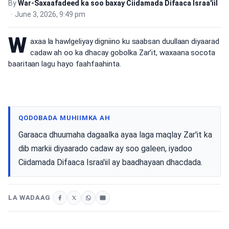
By
War-Saxaafadeed ka soo baxay Ciidamada Difaaca Israa'iil
•
June 3, 2026, 9:49 pm
W
axaa la hawlgeliyay digniino ku saabsan duullaan diyaarad
cadaw ah oo ka dhacay gobolka Zar’it, waxaana socota
baaritaan lagu hayo faahfaahinta.
QODOBADA MUHIIMKA AH
Garaaca dhuumaha dagaalka ayaa laga maqlay Zar'it ka
dib markii diyaarado cadaw ay soo galeen, iyadoo
Ciidamada Difaaca Israa'iil ay baadhayaan dhacdada.
LA WADAAG