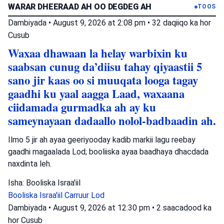
WARAR DHEERAAD AH OO DEGDEG AH
TOOS
Dambiyada
•
August 9, 2026 at 2:08 pm
•
32 daqiiqo ka hor
Cusub
Waxaa dhawaan la helay warbixin ku
saabsan cunug da’diisu tahay qiyaastii 5
sano jir kaas oo si muuqata looga tagay
gaadhi ku yaal aagga Laad, waxaana
ciidamada gurmadka ah ay ku
sameynayaan dadaallo nolol-badbaadin ah.
Ilmo 5 jir ah ayaa geeriyooday kadib markii lagu reebay
gaadhi magaalada Lod; booliiska ayaa baadhaya dhacdada
naxdinta leh.
Isha: Booliska Israa'iil
Booliska Israa'iil
Carruur
Lod
Dambiyada
•
August 9, 2026 at 12:30 pm
•
2 saacadood ka
hor
Cusub