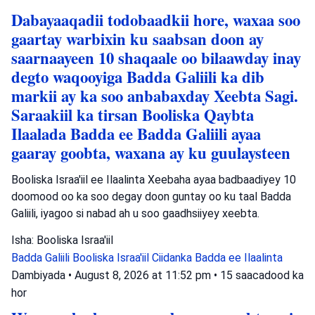
Dabayaaqadii todobaadkii hore, waxaa soo
gaartay warbixin ku saabsan doon ay
saarnaayeen 10 shaqaale oo bilaawday inay
degto waqooyiga Badda Galiili ka dib
markii ay ka soo anbabaxday Xeebta Sagi.
Saraakiil ka tirsan Booliska Qaybta
Ilaalada Badda ee Badda Galiili ayaa
gaaray goobta, waxana ay ku guulaysteen
Booliska Israa'iil ee Ilaalinta Xeebaha ayaa badbaadiyey 10
doomood oo ka soo degay doon guntay oo ku taal Badda
Galiili, iyagoo si nabad ah u soo gaadhsiiyey xeebta.
Isha: Booliska Israa'iil
Badda Galiili
Booliska Israa'iil
Ciidanka Badda ee Ilaalinta
Dambiyada
•
August 8, 2026 at 11:52 pm
•
15 saacadood ka
hor