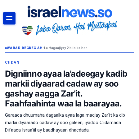
RAADI
WARAR DEGDEG AH
•
La Hagaajiyay 2 bilo ka hor
CIIDAN
Digniinno ayaa la’adeegay kadib
markii diyaarad cadaw ay soo
gashay aagga Zar’it.
Faahfaahinta waa la baarayaa.
Garaaca dhuumaha dagaalka ayaa laga maqlay Zar'it ka dib
markii diyaarado cadaw ay soo galeen, iyadoo Ciidamada
Difaaca Israa'iil ay baadhayaan dhacdada.