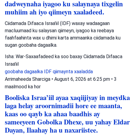
dadweynaha iyagoo ku salaynaya tixgelin
muhiim ah iyo qiimeyn xaaladeed.
Ciidamada Difaaca Israa'iil (IDF) waxay wadaagaan
macluumaad ku salaysan qiimeyn, iyagoo ka reebaya
faahfaahinta wax u dhimi karta ammaanka ciidamada ku
sugan goobaha dagaalka.
Isha: War-Saxaafadeed ka soo baxay Ciidamada Difaaca
Israa'iil
goobaha dagaalka
IDF
qiimaynta xaaladda
Arrimaheeda Sharciga
•
August 6, 2026 at 6:25 pm
•
3
maalmood ka hor
Booliska Israa’iil ayaa xaqiijiyay in meydka
laga helay aroornimadii hore ee maanta,
kaas oo qayb ka ahaa baadhis ay
sameeyeen Gobolka Dhexe, uu yahay Eldar
Dayan, Ilaahay ha u naxariistee.