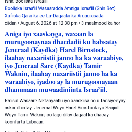
Isha: Booliska Israa'iil
Booliska Israa'iil
Wasaaradda Amniga Israa'iil (Shin Bet)
Xafiiska Qaranka ee La-Dagaalanka Argagixisada
ciidan
•
August 6, 2026 at 12:38 pm
•
3 maalmood ka hor
Aniga iyo xaaskayga, waxaan la
murugoonaynaa dhacdadii ku habsatay
Jeneraal (Kaydka) Harel Birnstock,
ilaahay naxariistii janno ha ka waraabiyo,
iyo Jeneraal Sare (Kaydka) Tamir
Waknin, ilaahay naxariistii janno ha ka
waraabiyo, iyadoo ay la murugoonayaan
dhammaan muwaadiniinta Israa’iil.
Ra'iisul Wasaare Netanyaahu iyo xaaskiisa oo u tacsiyeeyay
askar dhintay: Jeneraal Weyn Harel Birnstock iyo Saajiid
Weyn Tamir Waknin, oo lagu dilay dagaal ka dhacay
koonfurta Lubnaan.