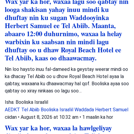
Wax yar ka hor, waxaa lagu soo qabtay nin
looga shakisan yahay inuu mindi ku
dhuftay nin ku sugan Waddooyinka
Herbert Samuel ee Tel Abiib. Maanta,
abaaro 12:00 duhurnimo, waxaa la helay
warbixin ku saabsan nin mindi lagu
dhuftay oo u dhaw Royal Beach Hotel ee
Tel Abiib, kaas oo dhaawacmay.
Nin loo haysto inuu fal-dameed ka geystay weerar mindi oo
ka dhacay Tel Abiib oo u dhow Royal Beach Hotel ayaa la
qabtay, waxaana ku dhaawacmay hal qof. Booliska ayaa soo
qabtay oo xiray ninkaas oo lagu soo…
Isha: Booliska Israa'iil
AEDKT Tel Abiib
Booliska Israa'iil
Waddada Herbert Samuel
ciidan
•
August 8, 2026 at 10:32 am
•
1 maalin ka hor
Wax yar ka hor, waxaa la hawlgeliyay