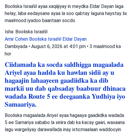
Booliska Israa'iil ayaa xaqiijiyay in meydka Eldar Dayan laga
helay; laba eedaysane ayaa la soo qabtay laguna haystay lix
maalmood iyadoo baaritaan socdo.
Isha: Booliska Israa'iil
Amir Cohen
Booliska Israa'iil
Eldar Dayan
Dambiyada
•
August 6, 2026 at 4:01 pm
•
3 maalmood ka
hor
Ciidamada ka socda saldhigga magaalada
Ariyel ayaa hadda ku hawlan sidii ay u
hagaajin lahaayeen gaadiidka ka dib
markii uu dab qabsaday baabuur dhinaca
wadada Route 5 ee deegaanka Yudhiya iyo
Samaariya.
Booliska magaalada Ariyel ayaa hagaaya gaadiidka wadada
5 ee Samariya sababo la xiriira dab ka kacay gaari, waxaana
lagu wargeliyay darawallada inay isticmaalaan waddooyin