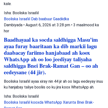
kale.
Isha: Booliska Israa'iil
Booliska Israa'iil
Dab baabuur
Gaadiidka
Dambiyada
•
August 6, 2026 at 3:28 pm
•
3 maalmood ka
hor
Baadhayaal ka socda saldhigga Masu’im
ayaa furay baaritaan ka dib markii lagu
daabacay fariimo hanjabaad ah koox
WhatsApp ah oo loo jeediyay taliyaha
saldhigga Bnei Brak-Ramat Gan – oo ah
eedeysane (44 jir).
Booliska Israa'iil ayaa xiray nin 44 jir ah oo lagu eedeyay inuu
ku hanjabay taliye booliis oo ku jira koox WhatsApp ah.
Isha: Booliska Israa'iil
Booliska Israa'iil
kooxda WhatsApp
Xarunta Bnei Brak-