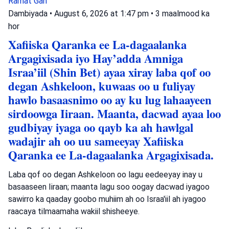
Ramat Gan
Dambiyada
•
August 6, 2026 at 1:47 pm
•
3 maalmood ka
hor
Xafiiska Qaranka ee La-dagaalanka
Argagixisada iyo Hay’adda Amniga
Israa’iil (Shin Bet) ayaa xiray laba qof oo
degan Ashkeloon, kuwaas oo u fuliyay
hawlo basaasnimo oo ay ku lug lahaayeen
sirdoowga Iiraan. Maanta, dacwad ayaa loo
gudbiyay iyaga oo qayb ka ah hawlgal
wadajir ah oo uu sameeyay Xafiiska
Qaranka ee La-dagaalanka Argagixisada.
Laba qof oo degan Ashkeloon oo lagu eedeeyay inay u
basaaseen Iiraan; maanta lagu soo oogay dacwad iyagoo
sawirro ka qaaday goobo muhiim ah oo Israa'iil ah iyagoo
raacaya tilmaamaha wakiil shisheeye.