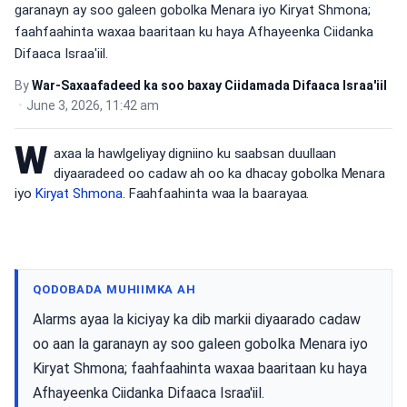
garanayn ay soo galeen gobolka Menara iyo Kiryat Shmona;
faahfaahinta waxaa baaritaan ku haya Afhayeenka Ciidanka
Difaaca Israa'iil.
By
War-Saxaafadeed ka soo baxay Ciidamada Difaaca Israa'iil
•
June 3, 2026, 11:42 am
W
axaa la hawlgeliyay digniino ku saabsan duullaan
diyaaradeed oo cadaw ah oo ka dhacay gobolka Menara
iyo
Kiryat Shmona
. Faahfaahinta waa la baarayaa.
QODOBADA MUHIIMKA AH
Alarms ayaa la kiciyay ka dib markii diyaarado cadaw
oo aan la garanayn ay soo galeen gobolka Menara iyo
Kiryat Shmona; faahfaahinta waxaa baaritaan ku haya
Afhayeenka Ciidanka Difaaca Israa'iil.