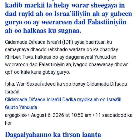
kadib markii la helay warar sheegaya in
dad rayid ah oo Israa’iiliyiin ah ay gubeen
guryo oo ay weerareen dad Falastiiniyiin
ah oo halkaas ku sugnaa.
Ciidamada Difaaca Israa'iil (IDF) ayaa baaritaan ku
samaynaya dhacdo rabshado wadata oo ka dhacday
Khirbet Tuva, halkaas oo ay degganayaal Yuhuud ah
weerareen dad Falastiiniyiin ah, iyagoo dhaawacay dhowr
qof oo kale kuna gubay guryo.
Isha: War-Saxaafadeed ka soo baxay Ciidamada Difaaca
Israa'iil
Ciidamada Difaaca Israa'iil
Dadka rayidka ah ee Israa'iil
Guuto Yahuuda
argagixiso
•
August 6, 2026 at 10:50 am
•
11 saacadood ka
hor
Dagaalyahanno ka tirsan laanta