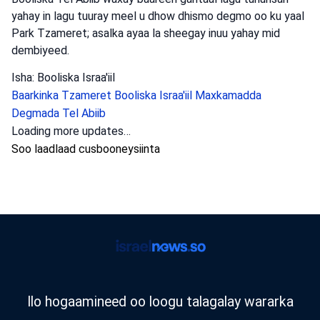
yahay in lagu tuuray meel u dhow dhismo degmo oo ku yaal
Park Tzameret; asalka ayaa la sheegay inuu yahay mid
dembiyeed.
Isha: Booliska Israa'iil
Baarkinka Tzameret
Booliska Israa'iil
Maxkamadda
Degmada Tel Abiib
Dambiyada
•
August 5, 2026 at 10:17 pm
•
23 saacadood ka
hor
Ciidamo ka tirsan booliiska degmada
Shaaron ayaa furay baaritaan ku saabsan
sababaha ka dambeeya dhacdo rasaas ah
oo ka dhacday magaalada Tayibe, taas oo
lagu toogtay nin deegaanka ah oo da’diisu
ahayd 50-aadkiisa, waxaana lagu
dhawaaqay inuu goobta ku geeriyooday.
Booliska Israa'iil oo baadhaya dil nin ka dhacay magaalada