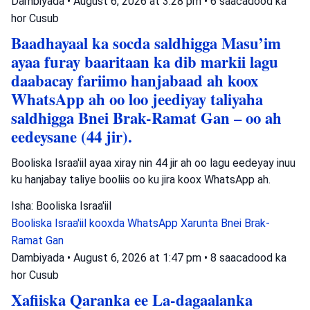
Dambiyada
•
August 6, 2026 at 3:28 pm
•
6 saacadood ka
hor
Cusub
Baadhayaal ka socda saldhigga Masu’im
ayaa furay baaritaan ka dib markii lagu
daabacay fariimo hanjabaad ah koox
WhatsApp ah oo loo jeediyay taliyaha
saldhigga Bnei Brak-Ramat Gan – oo ah
eedeysane (44 jir).
Booliska Israa'iil ayaa xiray nin 44 jir ah oo lagu eedeyay inuu
ku hanjabay taliye booliis oo ku jira koox WhatsApp ah.
Isha: Booliska Israa'iil
Booliska Israa'iil
kooxda WhatsApp
Xarunta Bnei Brak-
Ramat Gan
Dambiyada
•
August 6, 2026 at 1:47 pm
•
8 saacadood ka
hor
Cusub
Xafiiska Qaranka ee La-dagaalanka