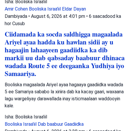
Isha: Booliska Israa'iil
Amir Cohen
Booliska Israa'iil
Eldar Dayan
Dambiyada
•
August 6, 2026 at 4:01 pm
•
6 saacadood ka
hor
Cusub
Ciidamada ka socda saldhigga magaalada
Ariyel ayaa hadda ku hawlan sidii ay u
hagaajin lahaayeen gaadiidka ka dib
markii uu dab qabsaday baabuur dhinaca
wadada Route 5 ee deegaanka Yudhiya iyo
Samaariya.
Booliska magaalada Ariyel ayaa hagaaya gaadiidka wadada
5 ee Samariya sababo la xiriira dab ka kacay gaari, waxaana
lagu wargeliyay darawallada inay isticmaalaan waddooyin
kale.
Isha: Booliska Israa'iil
Booliska Israa'iil
Dab baabuur
Gaadiidka