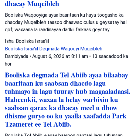
dhacay Muqeibleh
Booliska Waqooyiga ayaa baaritaan ku haya toogasho ka
dhacday Muqeibleh taasoo dhaawac culus u geysatay hal
qof; waxaana la raadinayaa dadkii falkaas geystay.
Isha: Booliska Israa'iil
Booliska Israa'iil
Degmada Waqooyi
Muqeibleh
Dambiyada
•
August 6, 2026 at 8:11 am
•
13 saacadood ka
hor
Booliska degmada Tel Abiib ayaa bilaabay
baaritaan ku saabsan dhacdo lagu
tuhmayo in lagu tuuray hub magaaladaasi.
Habeenkii, waxaa la helay warbixin ku
saabsan qarax ka dhacay meel u dhow
dhisme guryo oo ku yaalla xaafadda Park
Tzameret ee Tel Abiib.
Booliska Tel Abiib waxay baareen gantaal lagu tuhunsan