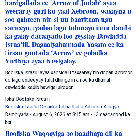
hawlgallada ee ‘Arrow of Judah’ ayaa
weeraray guri ku yaal Xebroon, waxayna u
soo qabteen nin si uu baaritaan ugu
sameeyo, iyadoo lagu tuhmayo inuu dambi
ka galay dacaayado loo geystay Dawladda
Israa’iil. Dagaalyahannada Yasam ee ka
tirsan guutada ‘Arrow’ ee gobolka
Yudhiya ayaa hawlgalay.
Booliska Israa'iil ayaa xabsiga u taxaabay nin degan Xebroon
oo lagu eedeeyay falal dhiirigelin ah oo ka dhan ah
dawladda, kadib hawlgal sirdoon.
Isha: Booliska Israa'iil
Booliska Israa'iil
Ciidanka fallaadhaha Yahuuda
Xarigyo
Dambiyada
•
August 6, 2026 at 8:15 am
•
13 saacadood ka
hor
Booliska Waqooyiga oo baadhaya dil ka