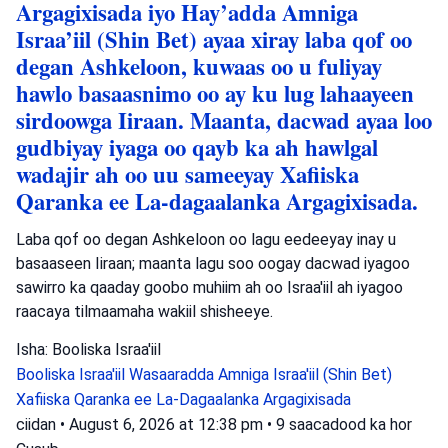
Argagixisada iyo Hay’adda Amniga
Israa’iil (Shin Bet) ayaa xiray laba qof oo
degan Ashkeloon, kuwaas oo u fuliyay
hawlo basaasnimo oo ay ku lug lahaayeen
sirdoowga Iiraan. Maanta, dacwad ayaa loo
gudbiyay iyaga oo qayb ka ah hawlgal
wadajir ah oo uu sameeyay Xafiiska
Qaranka ee La-dagaalanka Argagixisada.
Laba qof oo degan Ashkeloon oo lagu eedeeyay inay u
basaaseen Iiraan; maanta lagu soo oogay dacwad iyagoo
sawirro ka qaaday goobo muhiim ah oo Israa'iil ah iyagoo
raacaya tilmaamaha wakiil shisheeye.
Isha: Booliska Israa'iil
Booliska Israa'iil
Wasaaradda Amniga Israa'iil (Shin Bet)
Xafiiska Qaranka ee La-Dagaalanka Argagixisada
ciidan
•
August 6, 2026 at 12:38 pm
•
9 saacadood ka hor