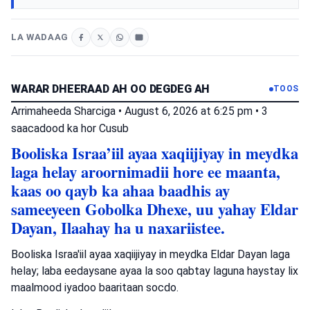
LA WADAAG
WARAR DHEERAAD AH OO DEGDEG AH
TOOS
Arrimaheeda Sharciga
•
August 6, 2026 at 6:25 pm
•
3
saacadood ka hor
Cusub
Booliska Israa’iil ayaa xaqiijiyay in meydka
laga helay aroornimadii hore ee maanta,
kaas oo qayb ka ahaa baadhis ay
sameeyeen Gobolka Dhexe, uu yahay Eldar
Dayan, Ilaahay ha u naxariistee.
Booliska Israa'iil ayaa xaqiijiyay in meydka Eldar Dayan laga
helay; laba eedaysane ayaa la soo qabtay laguna haystay lix
maalmood iyadoo baaritaan socdo.