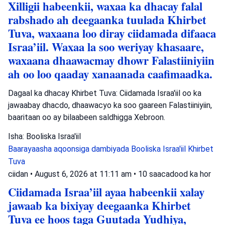
Xilligii habeenkii, waxaa ka dhacay falal
rabshado ah deegaanka tuulada Khirbet
Tuva, waxaana loo diray ciidamada difaaca
Israa’iil. Waxaa la soo weriyay khasaare,
waxaana dhaawacmay dhowr Falastiiniyiin
ah oo loo qaaday xanaanada caafimaadka.
Dagaal ka dhacay Khirbet Tuva: Ciidamada Israa'iil oo ka
jawaabay dhacdo, dhaawacyo ka soo gaareen Falastiiniyiin,
baaritaan oo ay bilaabeen saldhigga Xebroon.
Isha: Booliska Israa'iil
Baarayaasha aqoonsiga dambiyada
Booliska Israa'iil
Khirbet
Tuva
ciidan
•
August 6, 2026 at 11:11 am
•
10 saacadood ka hor
Ciidamada Israa’iil ayaa habeenkii xalay
jawaab ka bixiyay deegaanka Khirbet
Tuva ee hoos taga Guutada Yudhiya,