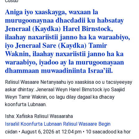
Cusub
Aniga iyo xaaskayga, waxaan la
murugoonaynaa dhacdadii ku habsatay
Jeneraal (Kaydka) Harel Birnstock,
ilaahay naxariistii janno ha ka waraabiyo,
iyo Jeneraal Sare (Kaydka) Tamir
Waknin, ilaahay naxariistii janno ha ka
waraabiyo, iyadoo ay la murugoonayaan
dhammaan muwaadiniinta Israa’iil.
Ra'iisul Wasaare Netanyaahu iyo xaaskiisa oo u tacsiyeeyay
askar dhintay: Jeneraal Weyn Harel Birnstock iyo Saajiid
Weyn Tamir Waknin, oo lagu dilay dagaal ka dhacay
koonfurta Lubnaan.
Isha: Xafiiska Ra'iisul Wasaaraha
Israa'iil
Koonfurta Lubnaan
Ra'iisul Wasaare Begin
ciidan
•
August 6, 2026 at 12:04 pm
•
10 saacadood ka hor