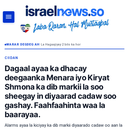
RAADI
WARAR DEGDEG AH
•
La Hagaajiyay 2 bilo ka hor
CIIDAN
Dagaal ayaa ka dhacay
deegaanka Menara iyo Kiryat
Shmona ka dib markii la soo
sheegay in diyaarad cadaw soo
gashay. Faahfaahinta waa la
baarayaa.
Alarms ayaa la kiciyay ka dib markii diyaarado cadaw oo aan la