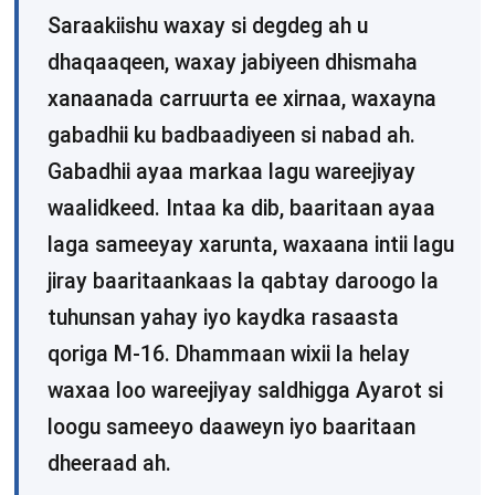
Saraakiishu waxay si degdeg ah u
dhaqaaqeen, waxay jabiyeen dhismaha
xanaanada carruurta ee xirnaa, waxayna
gabadhii ku badbaadiyeen si nabad ah.
Gabadhii ayaa markaa lagu wareejiyay
waalidkeed. Intaa ka dib, baaritaan ayaa
laga sameeyay xarunta, waxaana intii lagu
jiray baaritaankaas la qabtay daroogo la
tuhunsan yahay iyo kaydka rasaasta
qoriga M-16. Dhammaan wixii la helay
waxaa loo wareejiyay saldhigga Ayarot si
loogu sameeyo daaweyn iyo baaritaan
dheeraad ah.