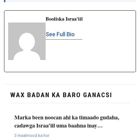
Booliska Israa'iil
See Full Bio
WAX BADAN KA BARO GANACSI
Marka been noocan ahi ka timaado gudaha,
cadawga Israa’iil uma baahna inay…
3 maalmood ka hor