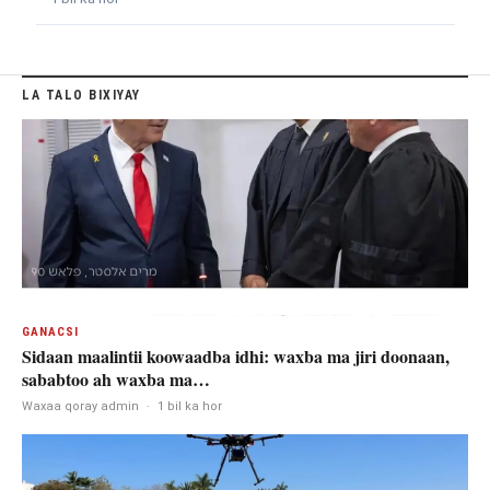
LA TALO BIXIYAY
GANACSI
Sidaan maalintii koowaadba idhi: waxba ma jiri doonaan,
sababtoo ah waxba ma…
Waxaa qoray admin
·
1 bil ka hor