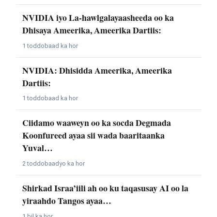
NVIDIA iyo La-hawlgalayaasheeda oo ka
Dhisaya Ameerika, Ameerika Dartiis:
1 toddobaad ka hor
NVIDIA: Dhisidda Ameerika, Ameerika
Dartiis:
1 toddobaad ka hor
Ciidamo waaweyn oo ka socda Degmada
Koonfureed ayaa sii wada baaritaanka
Yuval…
2 toddobaadyo ka hor
Shirkad Israa’iili ah oo ku taqasusay AI oo la
yiraahdo Tangos ayaa…
1 bil ka hor