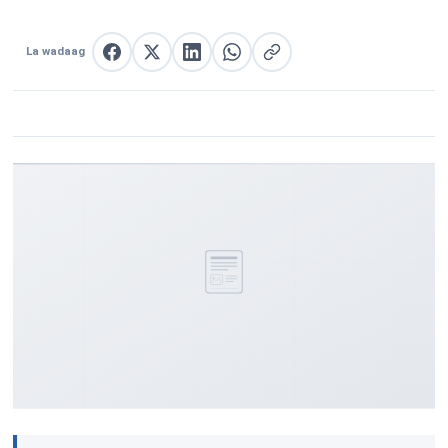
La wadaag
La wadaag Facebook
La wadaag X
La wadaag LinkedIn
La wadaag WhatsApp
Nuqul link