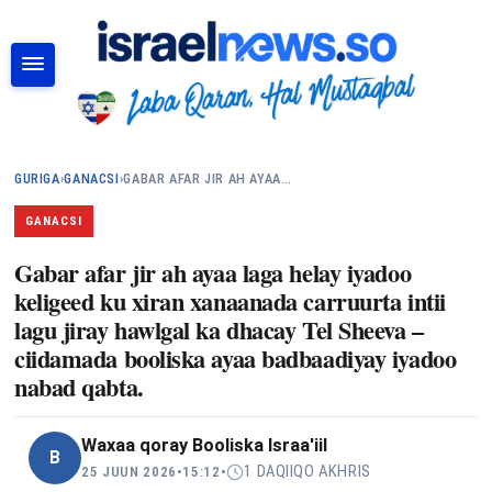
RAADI
GURIGA
›
GANACSI
›
GABAR AFAR JIR AH AYAA…
GANACSI
Gabar afar jir ah ayaa laga helay iyadoo
keligeed ku xiran xanaanada carruurta intii
lagu jiray hawlgal ka dhacay Tel Sheeva –
ciidamada booliska ayaa badbaadiyay iyadoo
nabad qabta.
Waxaa qoray
Booliska Israa'iil
B
1 DAQIIQO AKHRIS
25 JUUN 2026
•
15:12
•