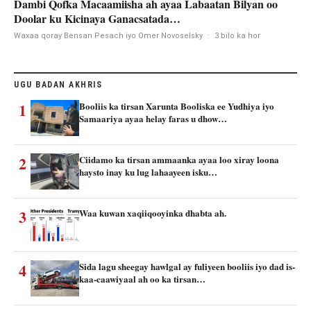
Dambi Qofka Macaamiisha ah ayaa Labaatan Bilyan oo
Doolar ku Kicinaya Ganacsatada…
Waxaa qoray Bensan Pesach iyo Omer Novoselsky
·
3 bilo ka hor
UGU BADAN AKHRIS
1
Booliis ka tirsan Xarunta Booliska ee Yudhiya iyo
Samaariya ayaa helay faras u dhow…
2
Ciidamo ka tirsan ammaanka ayaa loo xiray loona
haysto inay ku lug lahaayeen isku…
3
Waa kuwan xaqiiqooyinka dhabta ah.
4
Sida lagu sheegay hawlgal ay fuliyeen booliis iyo dad is-
kaa-caawiyaal ah oo ka tirsan…