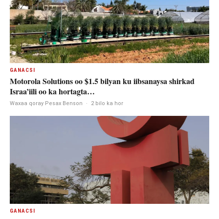
GANACSI
Motorola Solutions oo $1.5 bilyan ku iibsanaysa shirkad
Israa’iili oo ka hortagta…
Waxaa qoray Pesax Benson
·
2 bilo ka hor
GANACSI