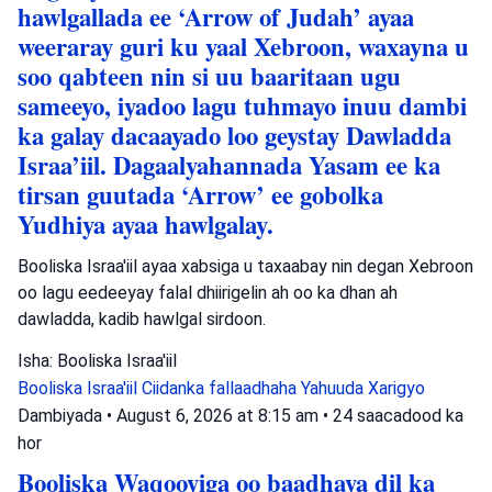
hawlgallada ee ‘Arrow of Judah’ ayaa
weeraray guri ku yaal Xebroon, waxayna u
soo qabteen nin si uu baaritaan ugu
sameeyo, iyadoo lagu tuhmayo inuu dambi
ka galay dacaayado loo geystay Dawladda
Israa’iil. Dagaalyahannada Yasam ee ka
tirsan guutada ‘Arrow’ ee gobolka
Yudhiya ayaa hawlgalay.
Booliska Israa'iil ayaa xabsiga u taxaabay nin degan Xebroon
oo lagu eedeeyay falal dhiirigelin ah oo ka dhan ah
dawladda, kadib hawlgal sirdoon.
Isha: Booliska Israa'iil
Booliska Israa'iil
Ciidanka fallaadhaha Yahuuda
Xarigyo
Dambiyada
•
August 6, 2026 at 8:15 am
•
24 saacadood ka
hor
Booliska Waqooyiga oo baadhaya dil ka