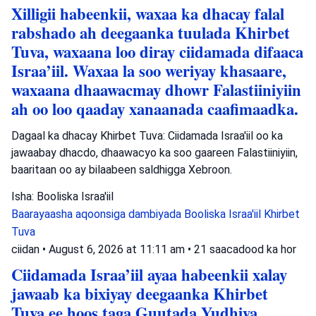
Xilligii habeenkii, waxaa ka dhacay falal
rabshado ah deegaanka tuulada Khirbet
Tuva, waxaana loo diray ciidamada difaaca
Israa’iil. Waxaa la soo weriyay khasaare,
waxaana dhaawacmay dhowr Falastiiniyiin
ah oo loo qaaday xanaanada caafimaadka.
Dagaal ka dhacay Khirbet Tuva: Ciidamada Israa'iil oo ka
jawaabay dhacdo, dhaawacyo ka soo gaareen Falastiiniyiin,
baaritaan oo ay bilaabeen saldhigga Xebroon.
Isha: Booliska Israa'iil
Baarayaasha aqoonsiga dambiyada
Booliska Israa'iil
Khirbet
Tuva
ciidan
•
August 6, 2026 at 11:11 am
•
21 saacadood ka hor
Ciidamada Israa’iil ayaa habeenkii xalay
jawaab ka bixiyay deegaanka Khirbet
Tuva ee hoos taga Guutada Yudhiya,