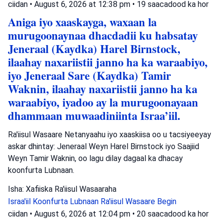
ciidan
•
August 6, 2026 at 12:38 pm
•
19 saacadood ka hor
Aniga iyo xaaskayga, waxaan la
murugoonaynaa dhacdadii ku habsatay
Jeneraal (Kaydka) Harel Birnstock,
ilaahay naxariistii janno ha ka waraabiyo,
iyo Jeneraal Sare (Kaydka) Tamir
Waknin, ilaahay naxariistii janno ha ka
waraabiyo, iyadoo ay la murugoonayaan
dhammaan muwaadiniinta Israa’iil.
Ra'iisul Wasaare Netanyaahu iyo xaaskiisa oo u tacsiyeeyay
askar dhintay: Jeneraal Weyn Harel Birnstock iyo Saajiid
Weyn Tamir Waknin, oo lagu dilay dagaal ka dhacay
koonfurta Lubnaan.
Isha: Xafiiska Ra'iisul Wasaaraha
Israa'iil
Koonfurta Lubnaan
Ra'iisul Wasaare Begin
ciidan
•
August 6, 2026 at 12:04 pm
•
20 saacadood ka hor