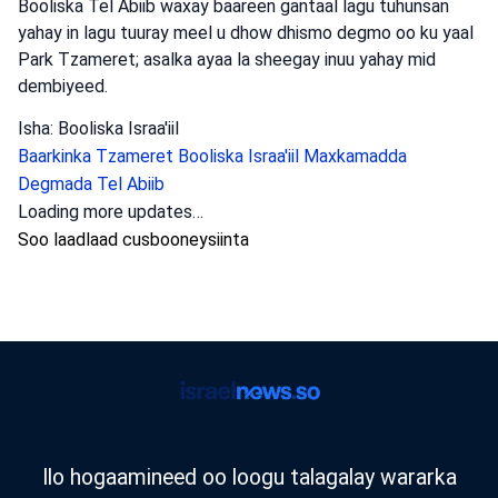
Booliska Tel Abiib waxay baareen gantaal lagu tuhunsan
yahay in lagu tuuray meel u dhow dhismo degmo oo ku yaal
Park Tzameret; asalka ayaa la sheegay inuu yahay mid
dembiyeed.
Isha: Booliska Israa'iil
Baarkinka Tzameret
Booliska Israa'iil
Maxkamadda
Degmada Tel Abiib
Loading more updates…
Soo laadlaad cusbooneysiinta
Ilo hogaamineed oo loogu talagalay wararka