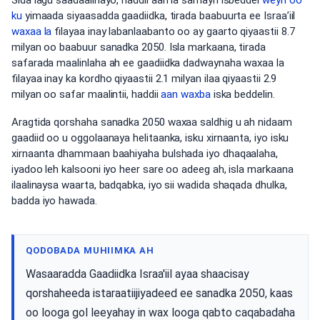
Sida lagu saadaalinayo, haddii aan la samayn isbeddel
weyn oo
ku
yimaada siyaasadda gaadiidka, tirada baabuurta ee Israa’iil
waxaa la
filayaa inay labanlaabanto oo ay gaarto qiyaastii 8.7
milyan oo baabuur sanadka 2050. Isla markaana, tirada
safarada maalinlaha ah ee gaadiidka dadwaynaha waxaa la
filayaa inay ka kordho qiyaastii 2.1 milyan ilaa qiyaastii 2.9
milyan oo safar maalintii, haddii
aan waxba
iska beddelin.
Aragtida qorshaha sanadka 2050 waxaa saldhig u ah nidaam
gaadiid oo u oggolaanaya helitaanka, isku xirnaanta, iyo isku
xirnaanta dhammaan baahiyaha bulshada iyo dhaqaalaha,
iyadoo leh kalsooni iyo heer sare oo adeeg ah, isla markaana
ilaalinaysa waarta, badqabka, iyo sii wadida shaqada dhulka,
badda iyo hawada.
QODOBADA MUHIIMKA AH
Wasaaradda Gaadiidka Israa'iil ayaa shaacisay
qorshaheeda istaraatiijiyadeed ee sanadka 2050, kaas
oo looga gol leeyahay in wax looga qabto caqabadaha