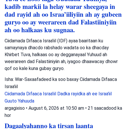
kadib markii la helay warar sheegaya in
dad rayid ah oo Israa’iiliyiin ah ay gubeen
guryo oo ay weerareen dad Falastiiniyiin
ah oo halkaas ku sugnaa.
Ciidamada Difaaca Israa'iil (IDF) ayaa baaritaan ku
samaynaya dhacdo rabshado wadata oo ka dhacday
Khirbet Tuva, halkaas oo ay degganayaal Yuhuud ah
weerareen dad Falastiiniyiin ah, iyagoo dhaawacay dhowr
qof oo kale kuna gubay guryo.
Isha: War-Saxaafadeed ka soo baxay Ciidamada Difaaca
Israa'iil
Ciidamada Difaaca Israa'iil
Dadka rayidka ah ee Israa'iil
Guuto Yahuuda
argagixiso
•
August 6, 2026 at 10:50 am
•
21 saacadood ka
hor
Dagaalyahanno ka tirsan laanta