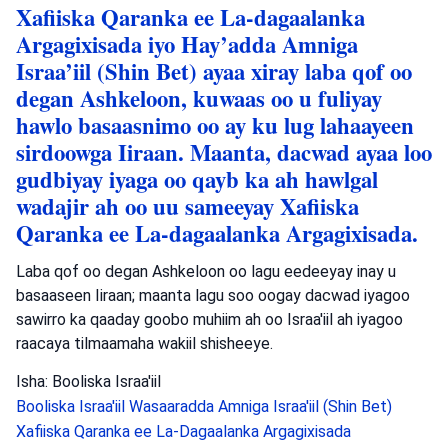
Xafiiska Qaranka ee La-dagaalanka
Argagixisada iyo Hay’adda Amniga
Israa’iil (Shin Bet) ayaa xiray laba qof oo
degan Ashkeloon, kuwaas oo u fuliyay
hawlo basaasnimo oo ay ku lug lahaayeen
sirdoowga Iiraan. Maanta, dacwad ayaa loo
gudbiyay iyaga oo qayb ka ah hawlgal
wadajir ah oo uu sameeyay Xafiiska
Qaranka ee La-dagaalanka Argagixisada.
Laba qof oo degan Ashkeloon oo lagu eedeeyay inay u
basaaseen Iiraan; maanta lagu soo oogay dacwad iyagoo
sawirro ka qaaday goobo muhiim ah oo Israa'iil ah iyagoo
raacaya tilmaamaha wakiil shisheeye.
Isha: Booliska Israa'iil
Booliska Israa'iil
Wasaaradda Amniga Israa'iil (Shin Bet)
Xafiiska Qaranka ee La-Dagaalanka Argagixisada