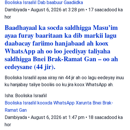
Booliska Israa'iil
Dab baabuur
Gaadiidka
Dambiyada
•
August 6, 2026 at 3:28 pm
•
17 saacadood ka
hor
Baadhayaal ka socda saldhigga Masu’im
ayaa furay baaritaan ka dib markii lagu
daabacay fariimo hanjabaad ah koox
WhatsApp ah oo loo jeediyay taliyaha
saldhigga Bnei Brak-Ramat Gan – oo ah
eedeysane (44 jir).
Booliska Israa'iil ayaa xiray nin 44 jir ah oo lagu eedeyay inuu
ku hanjabay taliye booliis oo ku jira koox WhatsApp ah.
Isha: Booliska Israa'iil
Booliska Israa'iil
kooxda WhatsApp
Xarunta Bnei Brak-
Ramat Gan
Dambiyada
•
August 6, 2026 at 1:47 pm
•
18 saacadood ka
hor