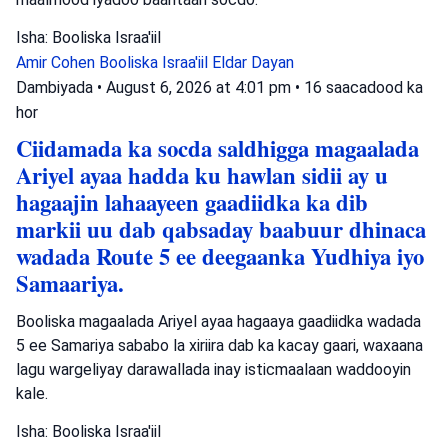
Isha: Booliska Israa'iil
Amir Cohen
Booliska Israa'iil
Eldar Dayan
Dambiyada
•
August 6, 2026 at 4:01 pm
•
16 saacadood ka
hor
Ciidamada ka socda saldhigga magaalada
Ariyel ayaa hadda ku hawlan sidii ay u
hagaajin lahaayeen gaadiidka ka dib
markii uu dab qabsaday baabuur dhinaca
wadada Route 5 ee deegaanka Yudhiya iyo
Samaariya.
Booliska magaalada Ariyel ayaa hagaaya gaadiidka wadada
5 ee Samariya sababo la xiriira dab ka kacay gaari, waxaana
lagu wargeliyay darawallada inay isticmaalaan waddooyin
kale.
Isha: Booliska Israa'iil