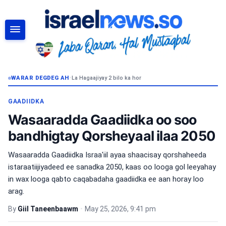
RAADI
WARAR DEGDEG AH
•
La Hagaajiyay 2 bilo ka hor
GAADIIDKA
Wasaaradda Gaadiidka oo soo
bandhigtay Qorsheyaal ilaa 2050
Wasaaradda Gaadiidka Israa'iil ayaa shaacisay qorshaheeda
istaraatiijiyadeed ee sanadka 2050, kaas oo looga gol leeyahay
in wax looga qabto caqabadaha gaadiidka ee aan horay loo
arag.
By
Giil Taneenbaawm
•
May 25, 2026, 9:41 pm