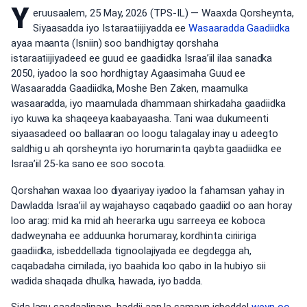
Y
eruusaalem, 25 May, 2026 (TPS-IL) — Waaxda Qorsheynta,
Siyaasadda iyo Istaraatiijiyadda ee
Wasaaradda Gaadiidka
ayaa maanta (Isniin) soo bandhigtay qorshaha
istaraatiijiyadeed ee guud ee gaadiidka Israa’iil ilaa sanadka
2050, iyadoo la soo hordhigtay Agaasimaha Guud ee
Wasaaradda Gaadiidka, Moshe Ben Zaken, maamulka
wasaaradda, iyo maamulada dhammaan shirkadaha gaadiidka
iyo kuwa ka shaqeeya kaabayaasha. Tani waa dukumeenti
siyaasadeed oo ballaaran oo loogu talagalay inay u adeegto
saldhig u ah qorsheynta iyo horumarinta qaybta gaadiidka ee
Israa’iil 25-ka sano ee soo socota.
Qorshahan waxaa loo diyaariyay iyadoo la fahamsan yahay in
Dawladda Israa’iil ay wajahayso caqabado gaadiid oo aan horay
loo arag: mid ka mid ah heerarka ugu sarreeya ee koboca
dadweynaha ee adduunka horumaray, kordhinta ciriiriga
gaadiidka, isbeddellada tignoolajiyada ee degdegga ah,
caqabadaha cimilada, iyo baahida loo qabo in la hubiyo sii
wadida shaqada dhulka, hawada, iyo badda.