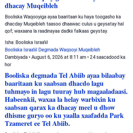
dhacay Muqeibleh
Booliska Waqooyiga ayaa baaritaan ku haya toogasho ka
dhacday Muqeibleh taasoo dhaawac culus u geysatay hal
qof; waxaana la raadinayaa dadkii falkaas geystay.
Isha: Booliska Israa'iil
Booliska Israa'iil
Degmada Waqooyi
Muqeibleh
Dambiyada
•
August 6, 2026 at 8:11 am
•
24 saacadood ka
hor
Booliska degmada Tel Abiib ayaa bilaabay
baaritaan ku saabsan dhacdo lagu
tuhmayo in lagu tuuray hub magaaladaasi.
Habeenkii, waxaa la helay warbixin ku
saabsan qarax ka dhacay meel u dhow
dhisme guryo oo ku yaalla xaafadda Park
Tzameret ee Tel Abiib.