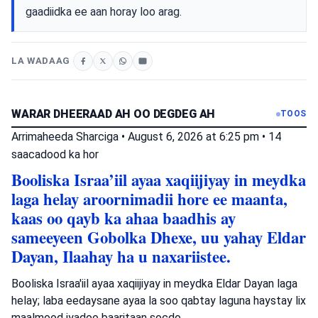
gaadiidka ee aan horay loo arag.
LA WADAAG
WARAR DHEERAAD AH OO DEGDEG AH
TOOS
Arrimaheeda Sharciga
•
August 6, 2026 at 6:25 pm
•
14
saacadood ka hor
Booliska Israa’iil ayaa xaqiijiyay in meydka
laga helay aroornimadii hore ee maanta,
kaas oo qayb ka ahaa baadhis ay
sameeyeen Gobolka Dhexe, uu yahay Eldar
Dayan, Ilaahay ha u naxariistee.
Booliska Israa'iil ayaa xaqiijiyay in meydka Eldar Dayan laga
helay; laba eedaysane ayaa la soo qabtay laguna haystay lix
maalmood iyadoo baaritaan socdo.