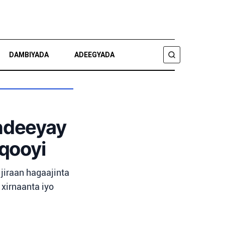
DAMBIYADA
ADEEGYADA
RAADI
ondeeyay
qooyi
jiraan hagaajinta
 xirnaanta iyo