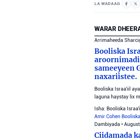
LA WADAAG
WARAR DHEERA
Arrimaheeda Sharci
Booliska Isra
aroornimadii
sameeyeen Go
naxariistee.
Booliska Israa'iil a
laguna haystay lix 
Isha: Booliska Israa'i
Amir Cohen
Booliska
Dambiyada
•
August
Ciidamada ka