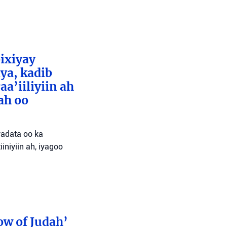
bixiyay
ya, kadib
aa’iiliyiin ah
ah oo
wadata oo ka
niyiin ah, iyagoo
ow of Judah’