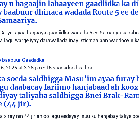
 ay u hagaajin lahaayeen gaadiidka ka d
y baabuur dhinaca wadada Route 5 ee d
Samaariya.
Ariyel ayaa hagaaya gaadiidka wadada 5 ee Samariya sababo l
a lagu wargeliyay darawallada inay isticmaalaan waddooyin ka
il
b baabuur
Gaadiidka
 6, 2026 at 3:28 pm
•
16 saacadood ka hor
a socda saldhigga Masu’im ayaa furay 
agu daabacay fariimo hanjabaad ah koo
ediyay taliyaha saldhigga Bnei Brak-Ra
(44 jir).
aa xiray nin 44 jir ah oo lagu eedeyay inuu ku hanjabay taliye boo
il