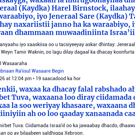
aaskayga, waxaan la murugoonaynaa dha
eraal (Kaydka) Harel Birnstock, ilaahay 
waraabiyo, iyo Jeneraal Sare (Kaydka) 
hay naxariistii janno ha ka waraabiyo, i
an dhammaan muwaadiniinta Israa’ii
tanyaahu iyo xaaskiisa oo u tacsiyeeyay askar dhintay: Jeneraa
id Weyn Tamir Waknin, oo lagu dilay dagaal ka dhacay koonfurt
sul Wasaaraha
Lubnaan
Ra'iisul Wasaare Begin
026 at 12:04 pm
•
19 saacadood ka hor
eenkii, waxaa ka dhacay falal rabshado 
bet Tuva, waxaana loo diray ciidamada 
axaa la soo weriyay khasaare, waxaana
iiniyiin ah oo loo qaaday xanaanada ca
irbet Tuva: Ciidamada Israa'iil oo ka jawaabay dhacdo, dhaa
itaan oo ay bilaabeen saldhigga Xebroon.