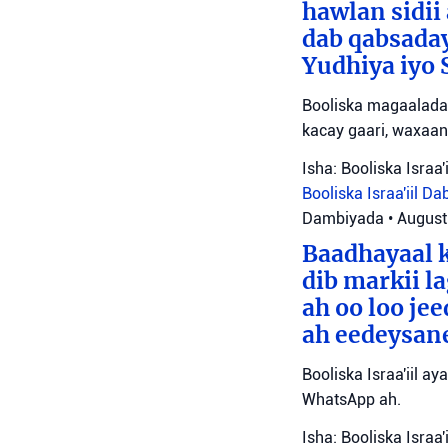
hawlan sidii
dab qabsada
Yudhiya iyo 
Booliska magaalada 
kacay gaari, waxaan
Isha: Booliska Israa'i
Booliska Israa'iil
Da
Dambiyada
•
August
Baadhayaal k
dib markii l
ah oo loo je
ah eedeysane 
Booliska Israa'iil ay
WhatsApp ah.
Isha: Booliska Israa'i