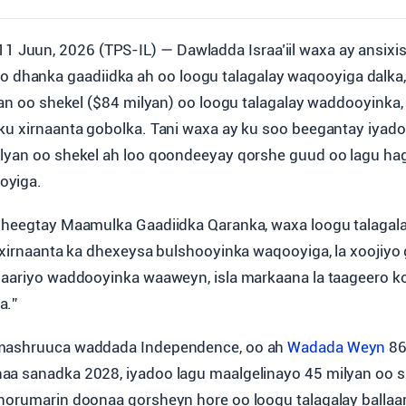
11 Juun, 2026 (TPS-IL) — Dawladda Israa’iil waxa ay ansixi
o dhanka gaadiidka ah oo loogu talagalay waqooyiga dalka
yan oo shekel ($84 milyan) oo loogu talagalay waddooyinka,
ku xirnaanta gobolka. Tani waxa ay ku soo beegantay iyadoo 
lyan oo shekel ah loo qoondeeyay qorshe guud oo lagu ha
oyiga.
sheegtay Maamulka Gaadiidka Qaranka, waxa loogu talagalay
u xirnaanta ka dhexeysa bulshooyinka waqooyiga, la xoojiyo
laariyo waddooyinka waaweyn, isla markaana la taageero k
a.”
mashruuca waddada Independence, oo ah
Wadada Weyn
86
a sanadka 2028, iyadoo lagu maalgelinayo 45 milyan oo sh
horumarin doonaa qorsheyn hore oo loogu talagalay balla