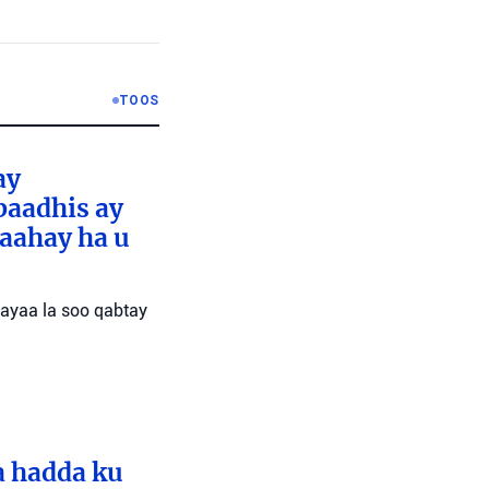
TOOS
ay
baadhis ay
aahay ha u
 ayaa la soo qabtay
a hadda ku