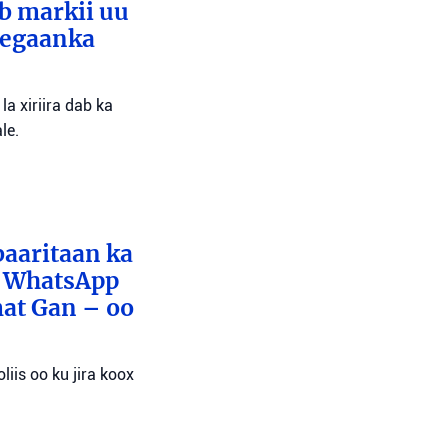
ib markii uu
eegaanka
a xiriira dab ka
le.
baaritaan ka
x WhatsApp
mat Gan – oo
liis oo ku jira koox