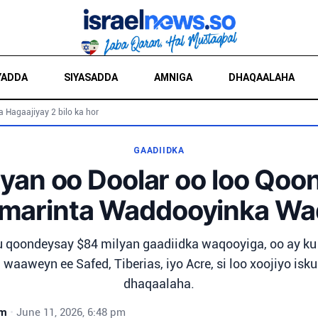
YADDA
SIYASADDA
AMNIGA
DHAQAALAHA
a Hagaajiyay 2 bilo ka hor
GAADIIDKA
yan oo Doolar oo loo Qo
marinta Waddooyinka Wa
y u qoondeysay $84 milyan gaadiidka waqooyiga, oo ay ku 
aaweyn ee Safed, Tiberias, iyo Acre, si loo xoojiyo isku
dhaqaalaha.
wm
•
June 11, 2026, 6:48 pm