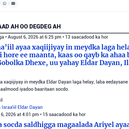
AD AH OO DEGDEG AH
ga
•
August 6, 2026 at 6:25 pm
•
13 saacadood ka hor
a’iil ayaa xaqiijiyay in meydka laga hel
 hore ee maanta, kaas oo qayb ka ahaa 
bolka Dhexe, uu yahay Eldar Dayan, Il
yaa xaqiijiyay in meydka Eldar Dayan laga helay; laba eedaysane
maalmood iyadoo baaritaan socdo.
il
 Israa'iil
Eldar Dayan
 6, 2026 at 4:01 pm
•
15 saacadood ka hor
 socda saldhigga magaalada Ariyel aya