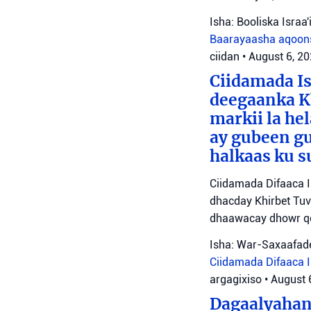
Isha: Booliska Israa'i
Baarayaasha aqoon
ciidan
•
August 6, 2
Ciidamada Is
deegaanka Kh
markii la hel
ay gubeen gu
halkaas ku s
Ciidamada Difaaca I
dhacday Khirbet Tuv
dhaawacay dhowr qo
Isha: War-Saxaafade
Ciidamada Difaaca Is
argagixiso
•
August 
Dagaalyahann