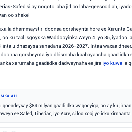
erias-Safed si ay noqoto laba jid oo laba-geesood ah, iyado
yan oo shekel.
xa la dhammaystiri doonaa qorsheynta hore ee Xarunta Ga
i, oo ku taal isgoyska Waddooyinka Weyn 4 iyo 85, iyadoo 
l inta u dhaxaysa sanadaha 2026-2027. Intaa waxaa dheer,
doonaa qorsheynta iyo dhismaha kaabayaasha gaadiidka ee
taanka xarumaha gaadiidka dadweynaha ee jira
iyo kuwa
la q
IMKA AH
y u qoondeysay $84 milyan gaadiidka waqooyiga, oo ay ku jiraan
eyn ee Safed, Tiberias, iyo Acre, si loo xoojiyo isku xirnaanta