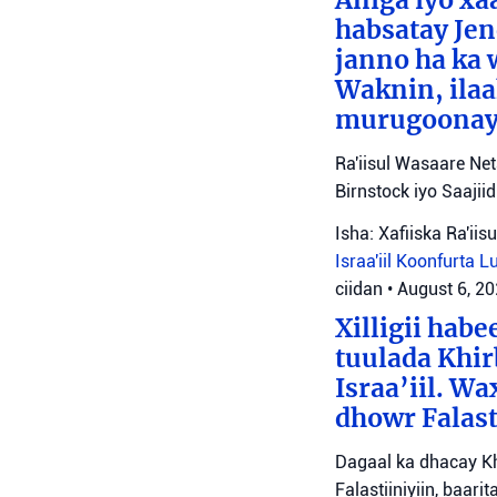
Aniga iyo x
habsatay Jen
janno ha ka 
Waknin, ilaa
murugoonaya
Ra'iisul Wasaare Ne
Birnstock iyo Saaji
Isha: Xafiiska Ra'ii
Israa'iil
Koonfurta 
ciidan
•
August 6, 2
Xilligii hab
tuulada Khir
Israa’iil. W
dhowr Falast
Dagaal ka dhacay Kh
Falastiiniyiin, baar