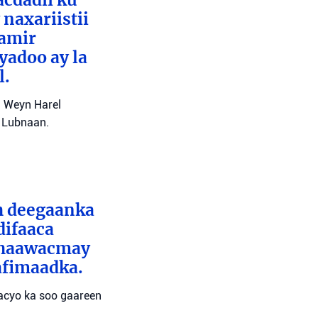
cdadii ku
naxariistii
Tamir
yadoo ay la
l.
l Weyn Harel
a Lubnaan.
ah deegaanka
difaaca
 dhaawacmay
afimaadka.
wacyo ka soo gaareen