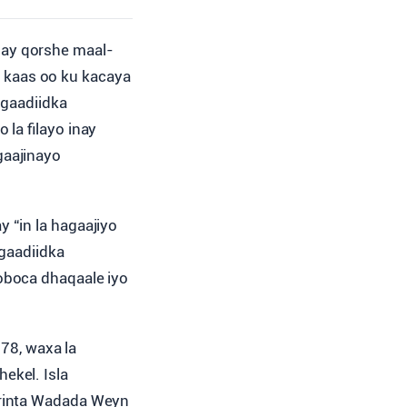
say qorshe maal-
, kaas oo ku kacaya
 gaadiidka
la filayo inay
gaajinayo
 “in la hagaajiyo
 gaadiidka
oboca dhaqaale iyo
78, waxa la
ekel. Isla
arinta Wadada Weyn