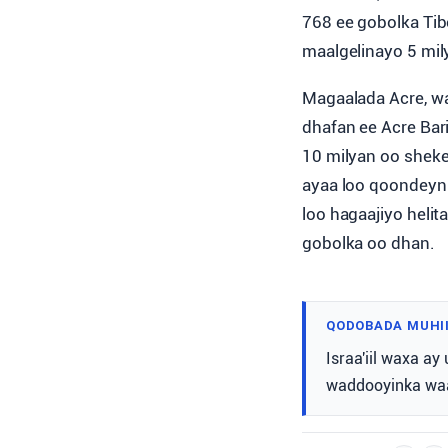
768 ee gobolka Tib
maalgelinayo 5 mil
Magaalada Acre, wa
dhafan ee Acre Bar
10 milyan oo sheke
ayaa loo qoondeyn 
loo hagaajiyo heli
gobolka oo dhan.
QODOBADA MUHI
Israa'iil waxa a
waddooyinka waaw