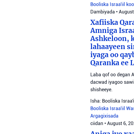
Booliska Israa'iil
ko
Dambiyada
•
August
Xafiiska Qar
Amniga Israa
Ashkeloon, k
lahaayeen si
iyaga oo qay
Qaranka ee 
Laba qof oo degan A
dacwad iyagoo sawir
shisheeye.
Isha: Booliska Israa'i
Booliska Israa'iil
Was
Argagixisada
ciidan
•
August 6, 2