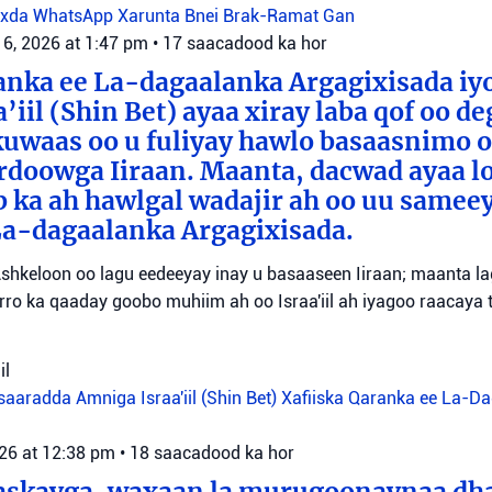
oxda WhatsApp
Xarunta Bnei Brak-Ramat Gan
 6, 2026 at 1:47 pm
•
17 saacadood ka hor
anka ee La-dagaalanka Argagixisada iy
’iil (Shin Bet) ayaa xiray laba qof oo d
uwaas oo u fuliyay hawlo basaasnimo o
rdoowga Iiraan. Maanta, dacwad ayaa l
b ka ah hawlgal wadajir ah oo uu sameey
La-dagaalanka Argagixisada.
shkeloon oo lagu eedeeyay inay u basaaseen Iiraan; maanta l
ro ka qaaday goobo muhiim ah oo Israa'iil ah iyagoo raacaya 
il
aaradda Amniga Israa'iil (Shin Bet)
Xafiiska Qaranka ee La-D
026 at 12:38 pm
•
18 saacadood ka hor