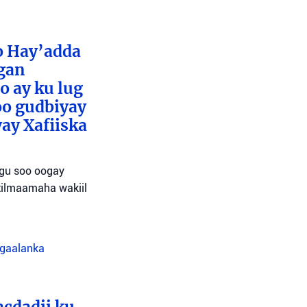
o Hay’adda
egan
o ay ku lug
oo gudbiyay
ay Xafiiska
agu soo oogay
tilmaamaha wakiil
agaalanka