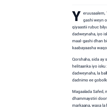
Y
eruusaalem, 
gashi weyn o
qiyaastii rubuc bil
dadweynaha, iyo is
maal-gashi dhan bi
kaabayaasha waqo
Qorshaha, sida ay 
helitaanka iyo isk
dadweynaha, la bal
dadnimo ee gobolk
Magaalada Safed, 
dhammaystiri doona
markaana, waxa la 