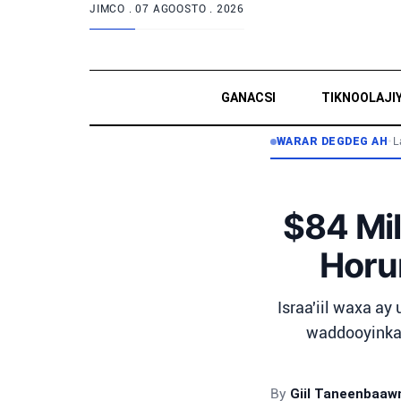
JIMCO .
07 AGOOSTO . 2026
GANACSI
TIKNOOLAJI
WARAR DEGDEG AH
•
L
$84 Mil
Horu
Israa'iil waxa a
waddooyinka w
By
Giil Taneenbaa