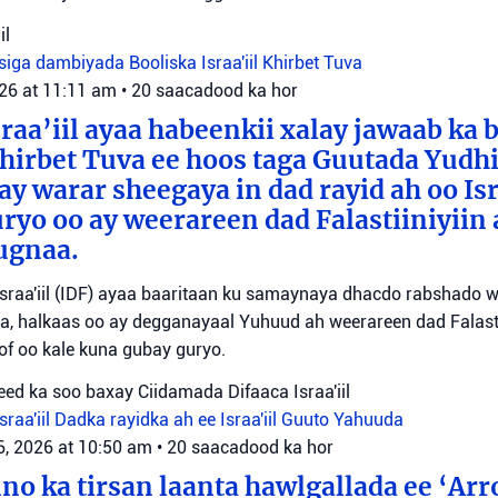
il
siga dambiyada
Booliska Israa'iil
Khirbet Tuva
026 at 11:11 am
•
20 saacadood ka hor
raa’iil ayaa habeenkii xalay jawaab ka 
irbet Tuva ee hoos taga Guutada Yudhi
ay warar sheegaya in dad rayid ah oo Isr
ryo oo ay weerareen dad Falastiiniyiin 
ugnaa.
sraa'iil (IDF) ayaa baaritaan ku samaynaya dhacdo rabshado 
a, halkaas oo ay degganayaal Yuhuud ah weerareen dad Falastii
f oo kale kuna gubay guryo.
ed ka soo baxay Ciidamada Difaaca Israa'iil
raa'iil
Dadka rayidka ah ee Israa'iil
Guuto Yahuuda
6, 2026 at 10:50 am
•
20 saacadood ka hor
o ka tirsan laanta hawlgallada ee ‘Arr