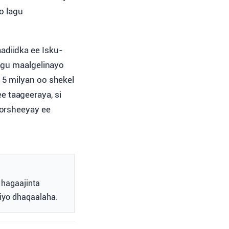
o lagu
adiidka ee Isku-
lagu maalgelinayo
 5 milyan oo shekel
 taageeraya, si
orsheeyay ee
 hagaajinta
 iyo dhaqaalaha.