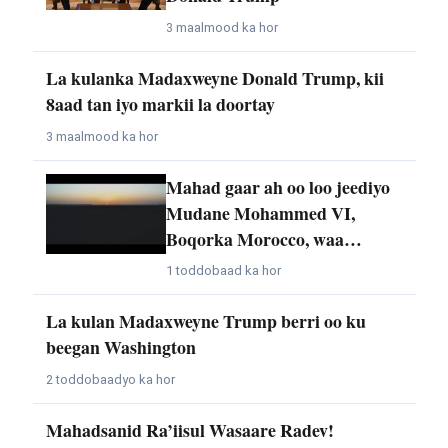
3 maalmood ka hor
La kulanka Madaxweyne Donald Trump, kii
8aad tan iyo markii la doortay
3 maalmood ka hor
Mahad gaar ah oo loo jeediyo
Mudane Mohammed VI,
Boqorka Morocco, waa…
1 toddobaad ka hor
La kulan Madaxweyne Trump berri oo ku
beegan Washington
2 toddobaadyo ka hor
Mahadsanid Ra’iisul Wasaare Radev!