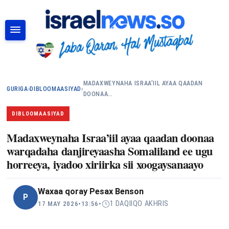
RAADI
MADAXWEYNAHA ISRAA’IIL AYAA QAADAN
GURIGA
›
DIBLOOMAASIYAD
›
DOONAA…
DIBLOOMAASIYAD
Madaxweynaha Israa’iil ayaa qaadan doonaa
warqadaha danjireyaasha Somaliland ee ugu
horreeya, iyadoo xiriirka sii xoogaysanaayo
Waxaa qoray
Pesax Benson
P
1 DAQIIQO AKHRIS
17 MAY 2026
•
13:56
•