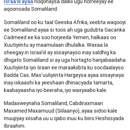
Israa'iil ayaa
noqonaysa dalkii ugu horreeyay ee
aqoonsada Somaliland.
Somaliland oo ku taal Geeska Afrika, xeebta waqooyi
ee Somaliland ayaa si toos ah uga gudubta Gacanka
Cadmeed ee ka soo horjeeda Yemen, halkaas oo
Xuutiyiintu ay maamulaan dhulalka. Waxaa la
sheegay in Israa'iil ay xiisaynayso inay saldhig ka
dhigato Somaliland si ay uga hortagto hanjabaadaha
Xuutiyiinta iyo Iiraan ee maraakiibta ku socdaalayso
Badda Cas. Mas'uuliyiinta Hargeysa ayaa xiisaynaya
inay iskaashi ka yeeshaan dhinacyada tamarta,
kaabayaasha iyo beeraha, iyo waxyaabo kale.
Madaxweynaha Somaliland, Cabdiraxmaan
Maxamed Maxamuud (Siilaanyo), ayaa sidoo kale
muujiyay xiisaha uu u qabo inuu ku biiro Heshiisyada
Ibraahim.