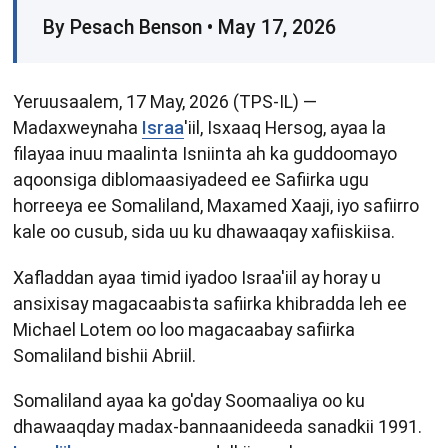
By Pesach Benson • May 17, 2026
Yeruusaalem, 17 May, 2026 (TPS-IL) —
Madaxweynaha
Israa
'iil, Isxaaq Hersog, ayaa la
filayaa inuu maalinta Isniinta ah ka guddoomayo
aqoonsiga diblomaasiyadeed ee Safiirka ugu
horreeya ee Somaliland, Maxamed Xaaji, iyo safiirro
kale oo cusub, sida uu ku dhawaaqay xafiiskiisa.
Xafladdan ayaa timid iyadoo Israa'iil ay horay u
ansixisay magacaabista safiirka khibradda leh ee
Michael Lotem oo loo magacaabay safiirka
Somaliland bishii Abriil.
Somaliland ayaa ka go'day Soomaaliya oo ku
dhawaaqday madax-bannaanideeda sanadkii 1991.