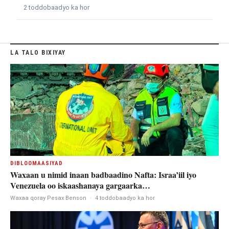
2 toddobaadyo ka hor
LA TALO BIXIYAY
DIBLOOMAASIYAD
Waxaan u nimid inaan badbaadino Nafta: Israa’iil iyo
Venezuela oo iskaashanaya gargaarka…
Waxaa qoray Pesax Benson
·
4 toddobaadyo ka hor