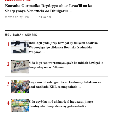
Kooxaha Gurmadka Degdegga ah ee Israa’iil oo ka
Shaqeynaya Venezuela oo Dhulgariir…
Waxaa qoray TPS-IL
·
1 bil ka hor
UGU BADAN AKHRIS
1
Intii lagu guda jiray hawlgal ay fuliyeen booliska
Waqooyiga iyo ciidanka Booliska Xuduudda
Waqooyi…
2
Sida lagu soo warramayo, qayb ka mid ah hawlgal la
beegsaday oo ay fuliyeen…
3
Laga soo bilaabo goobta uu ku dumay balakoon ku
yaal waddada KKL ee magaalada…
4
Sida qeyb ka mid ah hawlgal lagu xaqiijinayo
dambiyada dhaqaale ee ay galeen dadka…