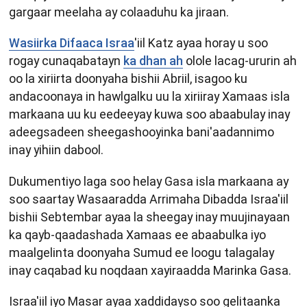
gargaar meelaha ay colaaduhu ka jiraan.
Wasiirka Difaaca Israa
'iil Katz ayaa horay u soo
rogay cunaqabatayn
ka dhan ah
olole lacag-ururin ah
oo la xiriirta doonyaha bishii Abriil, isagoo ku
andacoonaya in hawlgalku uu la xiriiray Xamaas isla
markaana uu ku eedeeyay kuwa soo abaabulay inay
adeegsadeen sheegashooyinka bani'aadannimo
inay yihiin dabool.
Dukumentiyo laga soo helay Gasa isla markaana ay
soo saartay Wasaaradda Arrimaha Dibadda Israa'iil
bishii Sebtembar ayaa la sheegay inay muujinayaan
ka qayb-qaadashada Xamaas ee abaabulka iyo
maalgelinta doonyaha Sumud ee loogu talagalay
inay caqabad ku noqdaan xayiraadda Marinka Gasa.
Israa'iil iyo Masar ayaa xaddidayso soo gelitaanka