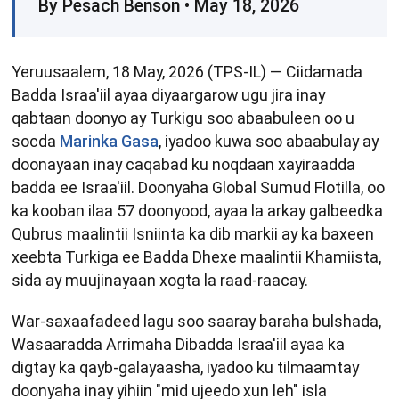
By Pesach Benson • May 18, 2026
Yeruusaalem, 18 May, 2026 (TPS-IL) — Ciidamada
Badda Israa'iil ayaa diyaargarow ugu jira inay
qabtaan doonyo ay Turkigu soo abaabuleen oo u
socda
Marinka Gasa
, iyadoo kuwa soo abaabulay ay
doonayaan inay caqabad ku noqdaan xayiraadda
badda ee Israa'iil. Doonyaha Global Sumud Flotilla, oo
ka kooban ilaa 57 doonyood, ayaa la arkay galbeedka
Qubrus maalintii Isniinta ka dib markii ay ka baxeen
xeebta Turkiga ee Badda Dhexe maalintii Khamiista,
sida ay muujinayaan xogta la raad-raacay.
War-saxaafadeed lagu soo saaray baraha bulshada,
Wasaaradda Arrimaha Dibadda Israa'iil ayaa ka
digtay ka qayb-galayaasha, iyadoo ku tilmaamtay
doonyaha inay yihiin "mid ujeedo xun leh" isla