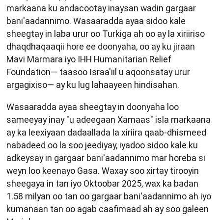
markaana ku andacootay inaysan wadin gargaar
bani'aadannimo. Wasaaradda ayaa sidoo kale
sheegtay in laba urur oo Turkiga ah oo ay la xiriiriso
dhaqdhaqaaqii hore ee doonyaha, oo ay ku jiraan
Mavi Marmara iyo IHH Humanitarian Relief
Foundation— taasoo Israa'iil u aqoonsatay urur
argagixiso— ay ku lug lahaayeen hindisahan.
Wasaaradda ayaa sheegtay in doonyaha loo
sameeyay inay "u adeegaan Xamaas" isla markaana
ay ka leexiyaan dadaallada la xiriira qaab-dhismeed
nabadeed oo la soo jeediyay, iyadoo sidoo kale ku
adkeysay in gargaar bani'aadannimo mar horeba si
weyn loo keenayo Gasa. Waxay soo xirtay tirooyin
sheegaya in tan iyo Oktoobar 2025, wax ka badan
1.58 milyan oo tan oo gargaar bani'aadannimo ah iyo
kumanaan tan oo agab caafimaad ah ay soo galeen