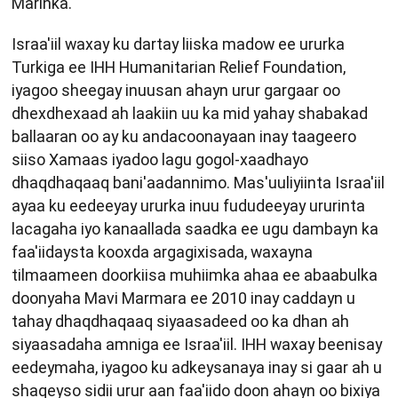
Marinka.
Israa'iil waxay ku dartay liiska madow ee ururka
Turkiga ee IHH Humanitarian Relief Foundation,
iyagoo sheegay inuusan ahayn urur gargaar oo
dhexdhexaad ah laakiin uu ka mid yahay shabakad
ballaaran oo ay ku andacoonayaan inay taageero
siiso Xamaas iyadoo lagu gogol-xaadhayo
dhaqdhaqaaq bani'aadannimo. Mas'uuliyiinta Israa'iil
ayaa ku eedeeyay ururka inuu fududeeyay ururinta
lacagaha iyo kanaallada saadka ee ugu dambayn ka
faa'iidaysta kooxda argagixisada, waxayna
tilmaameen doorkiisa muhiimka ahaa ee abaabulka
doonyaha Mavi Marmara ee 2010 inay caddayn u
tahay dhaqdhaqaaq siyaasadeed oo ka dhan ah
siyaasadaha amniga ee Israa'iil. IHH waxay beenisay
eedeymaha, iyagoo ku adkeysanaya inay si gaar ah u
shaqeyso sidii urur aan faa'iido doon ahayn oo bixiya