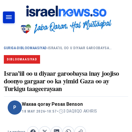
RAADI
GURIGA
›
DIBLOOMAASIYAD
›
ISRAA’IIL OO U DIYAAR GAROOBAYSA…
DIBLOOMAASIYAD
Israa’iil oo u diyaar garoobaysa inay joojiso
doonyo gargaar oo ka yimid Gaza oo ay
Turkigu taageerayaan
Waxaa qoray
Pesax Benson
P
3 DAQIIQO AKHRIS
18 MAY 2026
•
10:57
•
La wadaag