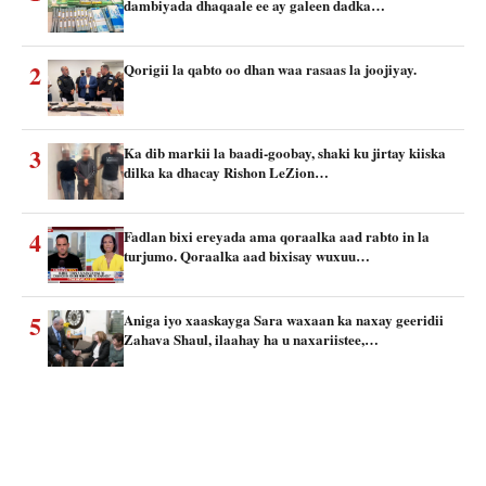
dambiyada dhaqaale ee ay galeen dadka…
2
Qorigii la qabto oo dhan waa rasaas la joojiyay.
3
Ka dib markii la baadi-goobay, shaki ku jirtay kiiska
dilka ka dhacay Rishon LeZion…
4
Fadlan bixi ereyada ama qoraalka aad rabto in la
turjumo. Qoraalka aad bixisay wuxuu…
5
Aniga iyo xaaskayga Sara waxaan ka naxay geeridii
Zahava Shaul, ilaahay ha u naxariistee,…