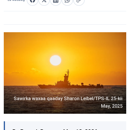
La wadaag Facebook
La wadaag X
La wadaag LinkedIn
La wadaag WhatsApp
Nuqul link
Sawirka waxaa qaaday Sharon Leibel/TPS-IL 25-kii
May, 2025