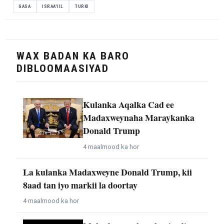
GASA
ISRAA'IIL
TURKI
WAX BADAN KA BARO
DIBLOOMAASIYAD
Kulanka Aqalka Cad ee
Madaxweynaha Maraykanka
Donald Trump
4 maalmood ka hor
La kulanka Madaxweyne Donald Trump, kii
8aad tan iyo markii la doortay
4 maalmood ka hor