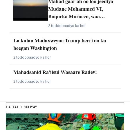
Mahad gaar ah oo loo jeediyo
Mudane Mohammed VI,
Boqorka Morocco, waa…
2 toddobaadyo ka hor
La kulan Madaxweyne Trump berri oo ku
beegan Washington
2 toddobaadyo ka hor
Mahadsanid Ra’iisul Wasaare Radev!
2 toddobaadyo ka hor
LA TALO BIXIYAY