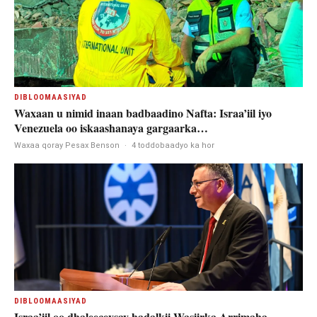
DIBLOOMAASIYAD
Waxaan u nimid inaan badbaadino Nafta: Israa’iil iyo
Venezuela oo iskaashanaya gargaarka…
Waxaa qoray Pesax Benson
·
4 toddobaadyo ka hor
DIBLOOMAASIYAD
Israa’iil oo dhaleeceysay hadalkii Wasiirka Arrimaha