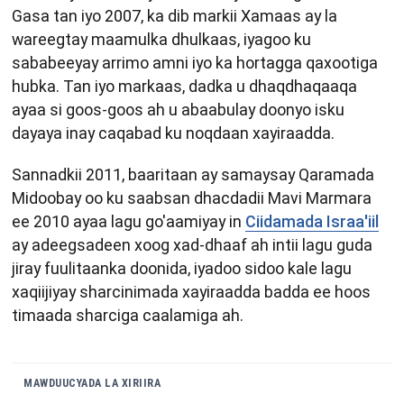
Gasa tan iyo 2007, ka dib markii Xamaas ay la
wareegtay maamulka dhulkaas, iyagoo ku
sababeeyay arrimo amni iyo ka hortagga qaxootiga
hubka. Tan iyo markaas, dadka u dhaqdhaqaaqa
ayaa si goos-goos ah u abaabulay doonyo isku
dayaya inay caqabad ku noqdaan xayiraadda.
Sannadkii 2011, baaritaan ay samaysay Qaramada
Midoobay oo ku saabsan dhacdadii Mavi Marmara
ee 2010 ayaa lagu go'aamiyay in
Ciidamada Israa'iil
ay adeegsadeen xoog xad-dhaaf ah intii lagu guda
jiray fuulitaanka doonida, iyadoo sidoo kale lagu
xaqiijiyay sharcinimada xayiraadda badda ee hoos
timaada sharciga caalamiga ah.
MAWDUUCYADA LA XIRIIRA