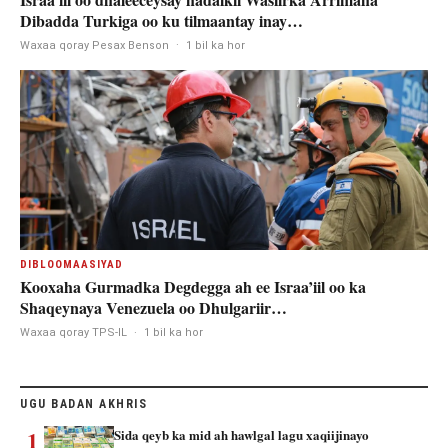
Dibadda Turkiga oo ku tilmaantay inay…
Waxaa qoray Pesax Benson
·
1 bil ka hor
DIBLOOMAASIYAD
Kooxaha Gurmadka Degdegga ah ee Israa’iil oo ka
Shaqeynaya Venezuela oo Dhulgariir…
Waxaa qoray TPS-IL
·
1 bil ka hor
UGU BADAN AKHRIS
1
Sida qeyb ka mid ah hawlgal lagu xaqiijinayo