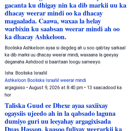
gacanta ku dhigay nin ka dib markii uu ka
dhacay weerar mindi oo ka dhacay
magaalada. Caawa, waxaa la helay
warbixin ku saabsan weerar mindi ah oo
ka dhacay Ashkeloon.
Booliska Ashkeloon ayaa si degdeg ah u soo qabtay sarkaal
ka dib markii uu dhacay weerar mindi, waxaana la geeyay
deganaha Ashdood si baaritaan loogu sameeyo.
Isha: Booliska Israa'iil
Ashkeloon
Booliska Israa'iil
weerar mindi
argagixiso
•
August 9, 2026 at 8:40 pm
•
13 saacadood ka
hor
Taliska Guud ee Dhexe ayaa saxiixay
ogaysiis ujeedo ah in la qabsado laguna
dumiyo guri uu leeyahay argagixisada
Duas Hasson, kaasoo fuliyay weerarkii ka