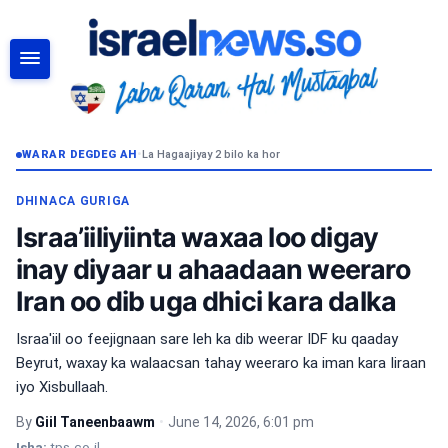
RAADI
WARAR DEGDEG AH
•
La Hagaajiyay 2 bilo ka hor
DHINACA GURIGA
Israa’iiliyiinta waxaa loo digay
inay diyaar u ahaadaan weeraro
Iran oo dib uga dhici kara dalka
Israa'iil oo feejignaan sare leh ka dib weerar IDF ku qaaday
Beyrut, waxay ka walaacsan tahay weeraro ka iman kara Iiraan
iyo Xisbullaah.
By
Giil Taneenbaawm
•
June 14, 2026, 6:01 pm
Isha:
tps.co.il