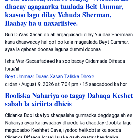
dhacay agagaarka tuulada Beit Ummar,
kaasoo lagu dilay Yehuda Sherman,
Ilaahay ha u naxariistee.
Guri Du'aas Xasan oo ah argagixisadii dilay Yuudaa Shermaan
kana dhaawacay hal qof oo kale magaalada Beyt Cummar,
ayaa la qabsan doonaa laguna dummi doonaa.
Isha: War-Saxaafadeed ka soo baxay Ciidamada Difaaca
Israa'iil
Beyt Ummaar
Duaas Xasan
Taliska Dhexe
ciidan
•
August 9, 2026 at 7:04 pm
•
15 saacadood ka hor
Booliska Nahariya oo tagay Dabaqa Keshet
sabab la xiriirta dhicis
Ciidanka Booliska iyo shaqaalaha gurmadka degdegga ah ee
Nahariya ayaa ka jawaabay dhacdo ka dhacday Goobta lagu
magacaabo Keshhet Cave, iyadoo helikobtar ka socda
Ciidanka Difaaca Israa'iil uu ka qayb qaatay hawlgalka