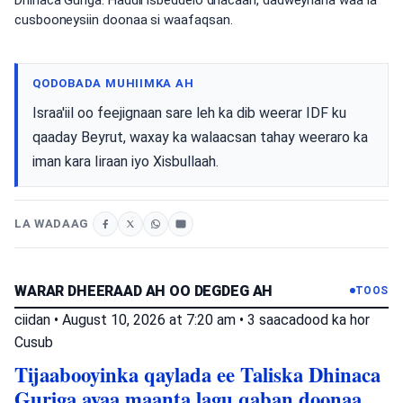
Dhinaca Guriga. Haddii isbeddelo dhacaan, dadweynaha waa la
cusbooneysiin doonaa si waafaqsan.
QODOBADA MUHIIMKA AH
Israa'iil oo feejignaan sare leh ka dib weerar IDF ku
qaaday Beyrut, waxay ka walaacsan tahay weeraro ka
iman kara Iiraan iyo Xisbullaah.
LA WADAAG
WARAR DHEERAAD AH OO DEGDEG AH
TOOS
ciidan
•
August 10, 2026 at 7:20 am
•
3 saacadood ka hor
Cusub
Tijaabooyinka qaylada ee Taliska Dhinaca
Guriga ayaa maanta lagu qaban doonaa