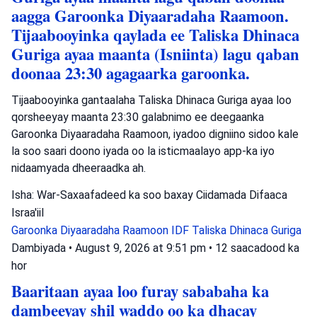
aagga Garoonka Diyaaradaha Raamoon.
Tijaabooyinka qaylada ee Taliska Dhinaca
Guriga ayaa maanta (Isniinta) lagu qaban
doonaa 23:30 agagaarka garoonka.
Tijaabooyinka gantaalaha Taliska Dhinaca Guriga ayaa loo
qorsheeyay maanta 23:30 galabnimo ee deegaanka
Garoonka Diyaaradaha Raamoon, iyadoo digniino sidoo kale
la soo saari doono iyada oo la isticmaalayo app-ka iyo
nidaamyada dheeraadka ah.
Isha: War-Saxaafadeed ka soo baxay Ciidamada Difaaca
Israa'iil
Garoonka Diyaaradaha Raamoon
IDF
Taliska Dhinaca Guriga
Dambiyada
•
August 9, 2026 at 9:51 pm
•
12 saacadood ka
hor
Baaritaan ayaa loo furay sababaha ka
dambeeyay shil waddo oo ka dhacay