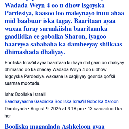
Wadada Weyn 4 oo u dhow isgoyska
Pardesiya, kaasoo loo maleynayo inuu ahaa
mid baabuur iska tagay. Baaritaan ayaa
waxaa furay saraakiisha baaritaanka
gaadiidka ee gobolka Sharon, iyagoo
baareysa sababaha ka dambeeyay shilkaas
dhimashada dhaliyay.
Booliska Israa'iil ayaa baaritaan ku haya shil gaari oo dhaliyay
dhimasho oo ka dhacay Wadada Weyn 4 oo u dhow
Isgoyska Pardesiya, waxaana la xaqiijiyay geerida qofkii
saarnaa mootada.
Isha: Booliska Israa'iil
Baadhayaasha Gaadiidka
Booliska Israa'iil
Gobolka Xaroon
Dambiyada
•
August 9, 2026 at 9:18 pm
•
13 saacadood ka
hor
Booliska magaalada Ashkeloon ayaa