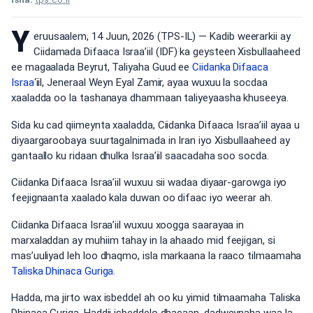
Y
eruusaalem, 14 Juun, 2026 (TPS-IL) — Kadib weerarkii ay
Ciidamada Difaaca Israa’iil (IDF) ka geysteen Xisbullaaheed
ee magaalada Beyrut, Taliyaha Guud ee
Ciidanka Difaaca
Israa
‘iil, Jeneraal Weyn Eyal Zamir, ayaa wuxuu la socdaa
xaaladda oo la tashanaya dhammaan taliyeyaasha khuseeya.
Sida ku cad qiimeynta xaaladda, Ciidanka Difaaca Israa’iil ayaa u
diyaargaroobaya suurtagalnimada in Iran iyo Xisbullaaheed ay
gantaallo ku ridaan dhulka Israa’iil saacadaha soo socda.
Ciidanka Difaaca Israa’iil wuxuu sii wadaa diyaar-garowga iyo
feejignaanta xaalado kala duwan oo difaac iyo weerar ah.
Ciidanka Difaaca Israa’iil wuxuu xoogga saarayaa in
marxaladdan ay muhiim tahay in la ahaado mid feejigan, si
mas’uuliyad leh loo dhaqmo, isla markaana la raaco tilmaamaha
Taliska Dhinaca Guriga
.
Hadda, ma jirto wax isbeddel ah oo ku yimid tilmaamaha Taliska