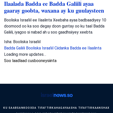
Ilaalada Badda ee Badda Galiili ayaa
gaaray goobta, waxana ay ku guulaysteen
Booliska Israa'iil ee Ilaalinta Xeebaha ayaa badbaadiyey 10
doomood oo ka soo degay doon guntay oo ku taal Badda
Galiili, iyagoo si nabad ah u soo gaadhsiiyey xeebta.
Isha: Booliska Israa'iil
Badda Galiili
Booliska Israa'iil
Ciidanka Badda ee Ilaalinta
Loading more updates…
Soo laadlaad cusbooneysiinta
KU SAABSAN
KOOXDA TIFAFTIRKA
HAGAYAASHA TIFAFTIRKA
ANSHAX