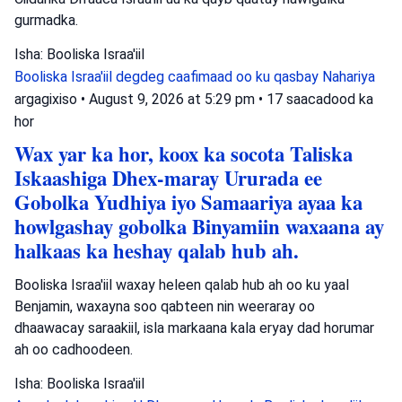
gurmadka.
Isha: Booliska Israa'iil
Booliska Israa'iil
degdeg caafimaad oo ku qasbay
Nahariya
argagixiso
•
August 9, 2026 at 5:29 pm
•
17 saacadood ka
hor
Wax yar ka hor, koox ka socota Taliska
Iskaashiga Dhex-maray Ururada ee
Gobolka Yudhiya iyo Samaariya ayaa ka
howlgashay gobolka Binyamiin waxaana ay
halkaas ka heshay qalab hub ah.
Booliska Israa'iil waxay heleen qalab hub ah oo ku yaal
Benjamin, waxayna soo qabteen nin weeraray oo
dhaawacay saraakiil, isla markaana kala eryay dad horumar
ah oo cadhoodeen.
Isha: Booliska Israa'iil