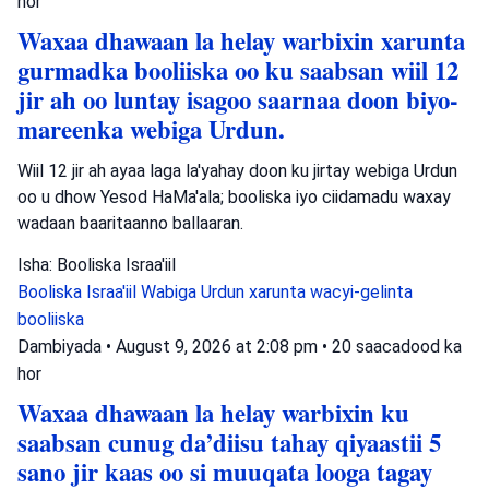
hor
Waxaa dhawaan la helay warbixin xarunta
gurmadka booliiska oo ku saabsan wiil 12
jir ah oo luntay isagoo saarnaa doon biyo-
mareenka webiga Urdun.
Wiil 12 jir ah ayaa laga la'yahay doon ku jirtay webiga Urdun
oo u dhow Yesod HaMa'ala; booliska iyo ciidamadu waxay
wadaan baaritaanno ballaaran.
Isha: Booliska Israa'iil
Booliska Israa'iil
Wabiga Urdun
xarunta wacyi-gelinta
booliiska
Dambiyada
•
August 9, 2026 at 2:08 pm
•
20 saacadood ka
hor
Waxaa dhawaan la helay warbixin ku
saabsan cunug da’diisu tahay qiyaastii 5
sano jir kaas oo si muuqata looga tagay