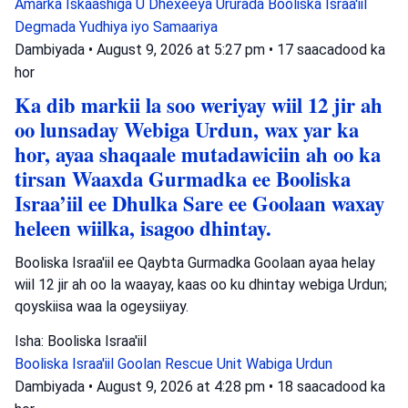
Amarka Iskaashiga U Dhexeeya Ururada
Booliska Israa'iil
Degmada Yudhiya iyo Samaariya
Dambiyada
•
August 9, 2026 at 5:27 pm
•
17 saacadood ka
hor
Ka dib markii la soo weriyay wiil 12 jir ah
oo lunsaday Webiga Urdun, wax yar ka
hor, ayaa shaqaale mutadawiciin ah oo ka
tirsan Waaxda Gurmadka ee Booliska
Israa’iil ee Dhulka Sare ee Goolaan waxay
heleen wiilka, isagoo dhintay.
Booliska Israa'iil ee Qaybta Gurmadka Goolaan ayaa helay
wiil 12 jir ah oo la waayay, kaas oo ku dhintay webiga Urdun;
qoyskiisa waa la ogeysiiyay.
Isha: Booliska Israa'iil
Booliska Israa'iil
Goolan Rescue Unit
Wabiga Urdun
Dambiyada
•
August 9, 2026 at 4:28 pm
•
18 saacadood ka