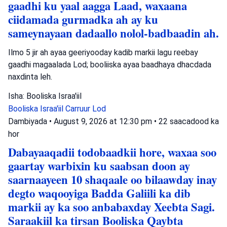
gaadhi ku yaal aagga Laad, waxaana
ciidamada gurmadka ah ay ku
sameynayaan dadaallo nolol-badbaadin ah.
Ilmo 5 jir ah ayaa geeriyooday kadib markii lagu reebay
gaadhi magaalada Lod; booliiska ayaa baadhaya dhacdada
naxdinta leh.
Isha: Booliska Israa'iil
Booliska Israa'iil
Carruur
Lod
Dambiyada
•
August 9, 2026 at 12:30 pm
•
22 saacadood ka
hor
Dabayaaqadii todobaadkii hore, waxaa soo
gaartay warbixin ku saabsan doon ay
saarnaayeen 10 shaqaale oo bilaawday inay
degto waqooyiga Badda Galiili ka dib
markii ay ka soo anbabaxday Xeebta Sagi.
Saraakiil ka tirsan Booliska Qaybta