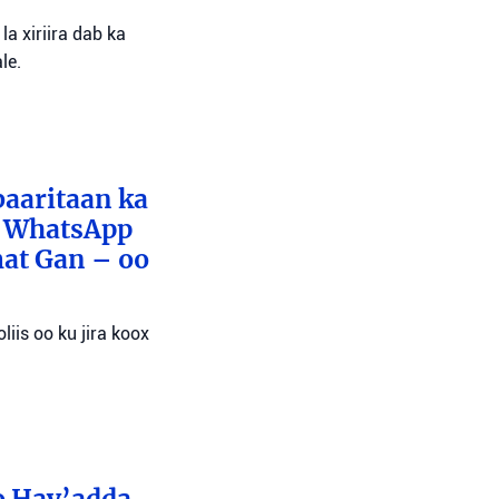
a xiriira dab ka
le.
baaritaan ka
x WhatsApp
mat Gan – oo
liis oo ku jira koox