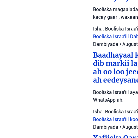
Booliska magaalada 
kacay gaari, waxaan
Isha: Booliska Israa'i
Booliska Israa'iil
Da
Dambiyada
•
August
Baadhayaal k
dib markii l
ah oo loo je
ah eedeysane 
Booliska Israa'iil ay
WhatsApp ah.
Isha: Booliska Israa'i
Booliska Israa'iil
ko
Dambiyada
•
August