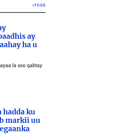
TOOS
ay
baadhis ay
aahay ha u
 ayaa la soo qabtay
a hadda ku
ib markii uu
eegaanka