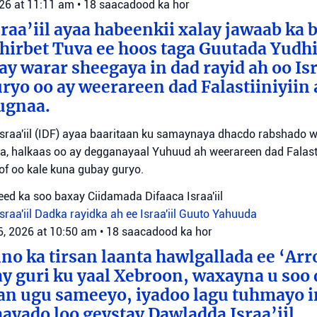
026 at 11:11 am
•
18 saacadood ka hor
raa’iil ayaa habeenkii xalay jawaab ka 
irbet Tuva ee hoos taga Guutada Yudhi
ay warar sheegaya in dad rayid ah oo Isr
ryo oo ay weerareen dad Falastiiniyiin 
ugnaa.
sraa'iil (IDF) ayaa baaritaan ku samaynaya dhacdo rabshado 
a, halkaas oo ay degganayaal Yuhuud ah weerareen dad Falastii
f oo kale kuna gubay guryo.
ed ka soo baxay Ciidamada Difaaca Israa'iil
raa'iil
Dadka rayidka ah ee Israa'iil
Guuto Yahuuda
6, 2026 at 10:50 am
•
18 saacadood ka hor
o ka tirsan laanta hawlgallada ee ‘Arr
y guri ku yaal Xebroon, waxayna u soo
aan ugu sameeyo, iyadoo lagu tuhmayo 
aayado loo geystay Dawladda Israa’iil.