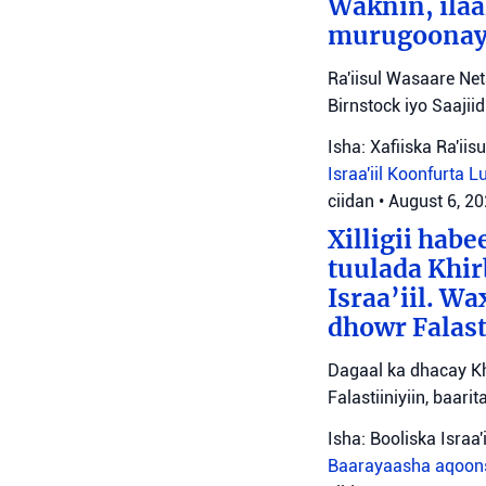
Waknin, ilaa
murugoonaya
Ra'iisul Wasaare Ne
Birnstock iyo Saaji
Isha: Xafiiska Ra'ii
Israa'iil
Koonfurta 
ciidan
•
August 6, 2
Xilligii hab
tuulada Khir
Israa’iil. W
dhowr Falast
Dagaal ka dhacay Kh
Falastiiniyiin, baar
Isha: Booliska Israa'i
Baarayaasha aqoon