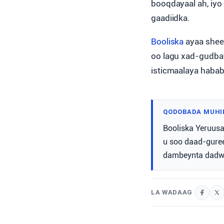
booqdayaal ah, iyo 
gaadiidka.
Booliska
ayaa sheeg
oo lagu xad-gudba
isticmaalaya habab
QODOBADA MUHI
Booliska Yeruusa
u soo daad-guree
dambeynta dadw
LA WADAAG