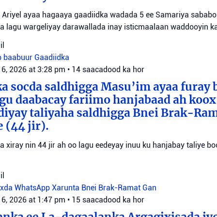
Ariyel ayaa hagaaya gaadiidka wadada 5 ee Samariya sababo l
a lagu wargeliyay darawallada inay isticmaalaan waddooyin ka
il
b baabuur
Gaadiidka
 6, 2026 at 3:28 pm
•
14 saacadood ka hor
a socda saldhigga Masu’im ayaa furay 
agu daabacay fariimo hanjabaad ah koo
ediyay taliyaha saldhigga Bnei Brak-Ra
(44 jir).
aa xiray nin 44 jir ah oo lagu eedeyay inuu ku hanjabay taliye boo
il
oxda WhatsApp
Xarunta Bnei Brak-Ramat Gan
 6, 2026 at 1:47 pm
•
15 saacadood ka hor