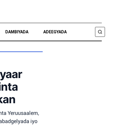
DAMBIYADA
ADEEGYADA
RAADI
iyaar
inta
kan
nta Yeruusaalem,
nabadgelyada iyo