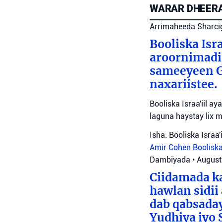
WARAR DHEERA
Arrimaheeda Sharci
Booliska Isra
aroornimadii
sameeyeen Go
naxariistee.
Booliska Israa'iil a
laguna haystay lix 
Isha: Booliska Israa'i
Amir Cohen
Booliska
Dambiyada
•
August
Ciidamada ka
hawlan sidii
dab qabsada
Yudhiya iyo 