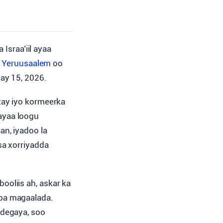
 Israa’iil ayaa
a
Yeruusaalem
oo
ay 15, 2026.
tay iyo kormeerka
ayaa loogu
n, iyadoo la
sa xorriyadda
oliis ah, askar ka
ba magaalada.
ldegaya, soo