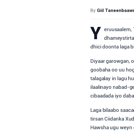
By
Giil Taneenbaa
Y
eruusaalem, 
dhameystirt
dhici doonta laga 
Diyaar garowgan, o
goobaha oo uu hog
talagalay in lagu 
ilaalinayo nabad-g
cibaadada iyo daba
Laga bilaabo saaca
tirsan Ciidanka X
Hawsha ugu weyn ee