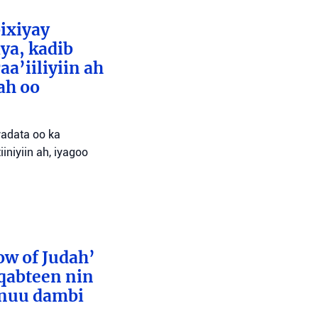
bixiyay
ya, kadib
aa’iiliyiin ah
ah oo
wadata oo ka
niyiin ah, iyagoo
ow of Judah’
 qabteen nin
inuu dambi