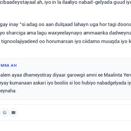
cibaadeystayaal ah, iyo in la ilaaliyo nabad-gelyada guud i
ay inay “si adag oo aan dulqaad lahayn uga hor tagi doona
yo sharciga ama lagu waxyeelaynayo ammaanka dadweyna
 tignoolajiyadeed oo horumarsan iyo ciidamo muuqda iyo 
IMKA AH
alem ayaa dhameystiray diyaar garowgii amni ee Maalinta Ye
yay kumanaan askari iyo booliis si loo hubiyo nabadgelyada iy
eynaha.