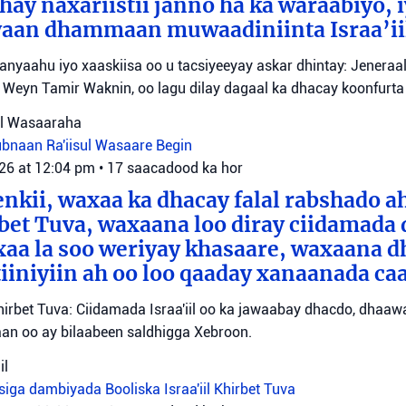
hay naxariistii janno ha ka waraabiyo, i
an dhammaan muwaadiniinta Israa’ii
tanyaahu iyo xaaskiisa oo u tacsiyeeyay askar dhintay: Jeneraa
id Weyn Tamir Waknin, oo lagu dilay dagaal ka dhacay koonfurt
sul Wasaaraha
Lubnaan
Ra'iisul Wasaare Begin
026 at 12:04 pm
•
17 saacadood ka hor
eenkii, waxaa ka dhacay falal rabshado 
bet Tuva, waxaana loo diray ciidamada 
axaa la soo weriyay khasaare, waxaana
iiniyiin ah oo loo qaaday xanaanada ca
irbet Tuva: Ciidamada Israa'iil oo ka jawaabay dhacdo, dhaa
itaan oo ay bilaabeen saldhigga Xebroon.
il
siga dambiyada
Booliska Israa'iil
Khirbet Tuva