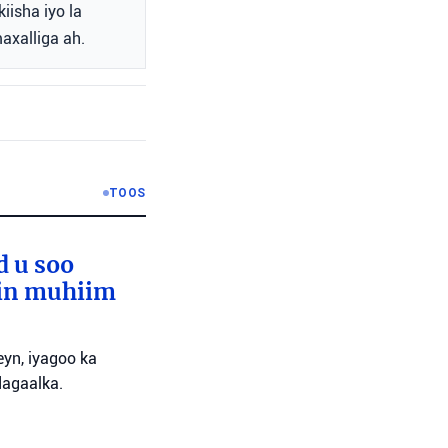
iisha iyo la
xalliga ah.
TOOS
d u soo
lin muhiim
yn, iyagoo ka
dagaalka.