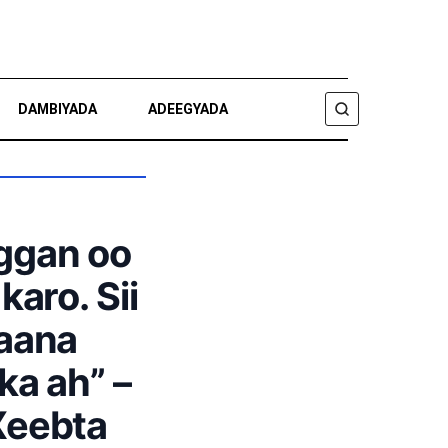
DAMBIYADA
ADEEGYADA
RAADI
oggan oo
karo. Sii
aana
ka ah” –
Xeebta