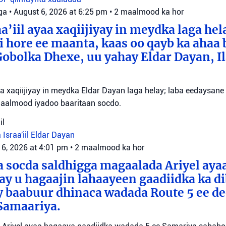
ga
•
August 6, 2026 at 6:25 pm
•
2 maalmood ka hor
a’iil ayaa xaqiijiyay in meydka laga hel
 hore ee maanta, kaas oo qayb ka ahaa 
bolka Dhexe, uu yahay Eldar Dayan, Il
yaa xaqiijiyay in meydka Eldar Dayan laga helay; laba eedaysane
maalmood iyadoo baaritaan socdo.
il
 Israa'iil
Eldar Dayan
 6, 2026 at 4:01 pm
•
2 maalmood ka hor
 socda saldhigga magaalada Ariyel aya
 ay u hagaajin lahaayeen gaadiidka ka d
y baabuur dhinaca wadada Route 5 ee d
Samaariya.