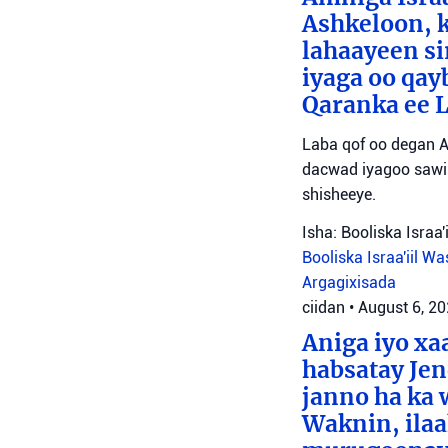
Ashkeloon, k
lahaayeen si
iyaga oo qay
Qaranka ee 
Laba qof oo degan A
dacwad iyagoo sawir
shisheeye.
Isha: Booliska Israa'i
Booliska Israa'iil
Was
Argagixisada
ciidan
•
August 6, 2
Aniga iyo x
habsatay Jen
janno ha ka 
Waknin, ilaa