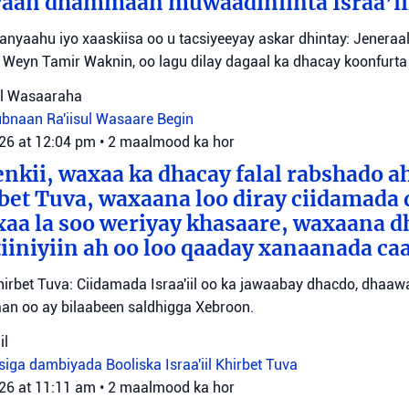
an dhammaan muwaadiniinta Israa’ii
tanyaahu iyo xaaskiisa oo u tacsiyeeyay askar dhintay: Jeneraa
id Weyn Tamir Waknin, oo lagu dilay dagaal ka dhacay koonfurt
sul Wasaaraha
Lubnaan
Ra'iisul Wasaare Begin
026 at 12:04 pm
•
2 maalmood ka hor
eenkii, waxaa ka dhacay falal rabshado 
bet Tuva, waxaana loo diray ciidamada 
axaa la soo weriyay khasaare, waxaana
iiniyiin ah oo loo qaaday xanaanada ca
irbet Tuva: Ciidamada Israa'iil oo ka jawaabay dhacdo, dhaa
itaan oo ay bilaabeen saldhigga Xebroon.
il
siga dambiyada
Booliska Israa'iil
Khirbet Tuva
026 at 11:11 am
•
2 maalmood ka hor