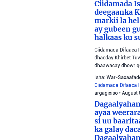
Ciidamada Is
deegaanka Kh
markii la hel
ay gubeen gu
halkaas ku s
Ciidamada Difaaca I
dhacday Khirbet Tuv
dhaawacay dhowr qo
Isha: War-Saxaafade
Ciidamada Difaaca Is
argagixiso
•
August 
Dagaalyahann
ayaa weerara
si uu baarit
ka galay dac
Dagaalyahan