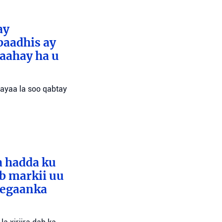
ay
baadhis ay
aahay ha u
 ayaa la soo qabtay
a hadda ku
ib markii uu
eegaanka