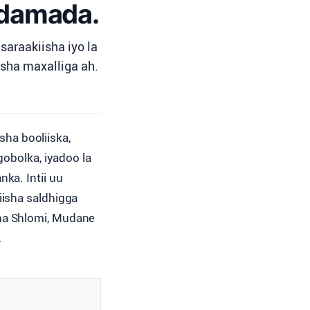
iidamada.
saraakiisha iyo la
sha maxalliga ah.
sha booliiska,
obolka, iyadoo la
ka. Intii uu
isha saldhigga
ha Shlomi, Mudane
.