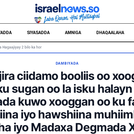
YADDA
SIYASADDA
AMNIGA
DHAQAALAHA
a Hagaajiyay 2 bilo ka hor
DAMBIYADA
ira ciidamo booliis oo xo
u sugan oo la isku halayn 
ada kuwo xooggan oo ku f
ina iyo hawshiina muhiim
aha iyo Madaxa Degmada 