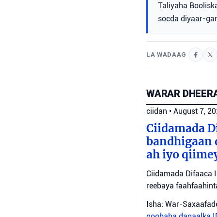
Taliyaha Boolisk
socda diyaar-ga
LA WADAAG
WARAR DHEERA
ciidan
•
August 7, 2
Ciidamada Di
bandhigaan 
ah iyo qiime
Ciidamada Difaaca I
reebaya faahfaahin
Isha: War-Saxaafade
goobaha dagaalka