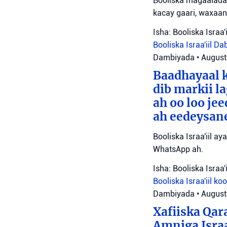
Booliska magaalada 
kacay gaari, waxaan
Isha: Booliska Israa'i
Booliska Israa'iil
Da
Dambiyada
•
August
Baadhayaal k
dib markii l
ah oo loo je
ah eedeysane 
Booliska Israa'iil ay
WhatsApp ah.
Isha: Booliska Israa'i
Booliska Israa'iil
ko
Dambiyada
•
August
Xafiiska Qar
Amniga Israa