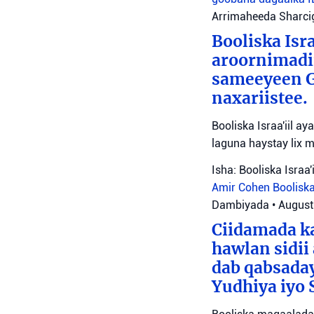
Arrimaheeda Sharci
Booliska Isra
aroornimadii
sameeyeen Go
naxariistee.
Booliska Israa'iil a
laguna haystay lix 
Isha: Booliska Israa'i
Amir Cohen
Booliska
Dambiyada
•
August
Ciidamada ka
hawlan sidii
dab qabsada
Yudhiya iyo 