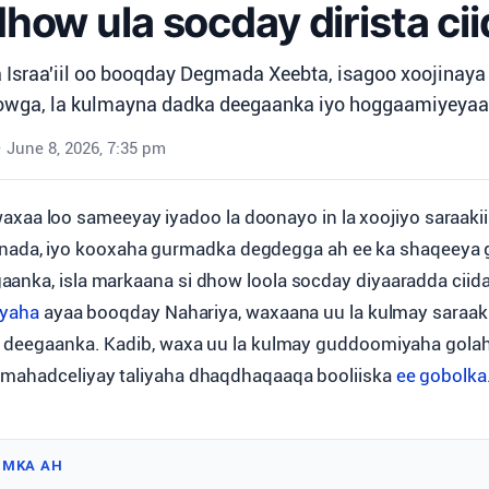
dhow ula socday dirista c
 Israa'iil oo booqday Degmada Xeebta, isagoo xoojinaya 
owga, la kulmayna dadka deegaanka iyo hoggaamiyeyaa
•
June 8, 2026, 7:35 pm
xaa loo sameeyay iyadoo la doonayo in la xoojiyo saraakii
ada, iyo kooxaha gurmadka degdegga ah ee ka shaqeeya g
anka, isla markaana si dhow loola socday diyaaradda ciidan
iyaha
ayaa booqday Nahariya, waxaana uu la kulmay saraaki
ka deegaanka. Kadib, waxa uu la kulmay guddoomiyaha gola
 mahadceliyay taliyaha dhaqdhaqaaqa booliiska
ee gobolka
IMKA AH