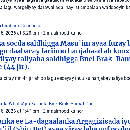
Ariyel ayaa hagaaya gaadiidka wadada 5 ee Samariya sababo l
a lagu wargeliyay darawallada inay isticmaalaan waddooyin ka
il
b baabuur
Gaadiidka
 6, 2026 at 3:28 pm
•
2 maalmood ka hor
a socda saldhigga Masu’im ayaa furay 
agu daabacay fariimo hanjabaad ah koo
ediyay taliyaha saldhigga Bnei Brak-Ra
(44 jir).
aa xiray nin 44 jir ah oo lagu eedeyay inuu ku hanjabay taliye boo
il
oxda WhatsApp
Xarunta Bnei Brak-Ramat Gan
 6, 2026 at 1:47 pm
•
2 maalmood ka hor
anka ee La-dagaalanka Argagixisada iy
’iil (Shin Bet) ayaa xiray laba qof oo d