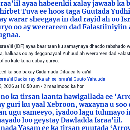
raa’iil ayaa habeenkii xalay jawaab ka 
irbet Tuva ee hoos taga Guutada Yudhi
ay warar sheegaya in dad rayid ah oo Isr
ryo oo ay weerareen dad Falastiiniyiin 
ugnaa.
sraa'iil (IDF) ayaa baaritaan ku samaynaya dhacdo rabshado 
a, halkaas oo ay degganayaal Yuhuud ah weerareen dad Falastii
f oo kale kuna gubay guryo.
ed ka soo baxay Ciidamada Difaaca Israa'iil
raa'iil
Dadka rayidka ah ee Israa'iil
Guuto Yahuuda
6, 2026 at 10:50 am
•
2 maalmood ka hor
o ka tirsan laanta hawlgallada ee ‘Arr
y guri ku yaal Xebroon, waxayna u soo
aan ugu sameeyo, iyadoo lagu tuhmayo 
aayado loo geystay Dawladda Israa’iil.
nada Yasam ee ka tirsan guutada ‘Arro