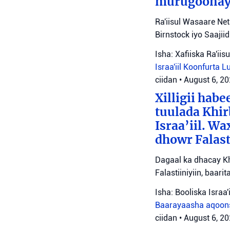
murugoonaya
Ra'iisul Wasaare Ne
Birnstock iyo Saaji
Isha: Xafiiska Ra'ii
Israa'iil
Koonfurta 
ciidan
•
August 6, 2
Xilligii hab
tuulada Khir
Israa’iil. W
dhowr Falast
Dagaal ka dhacay Kh
Falastiiniyiin, baar
Isha: Booliska Israa'i
Baarayaasha aqoon
ciidan
•
August 6, 2