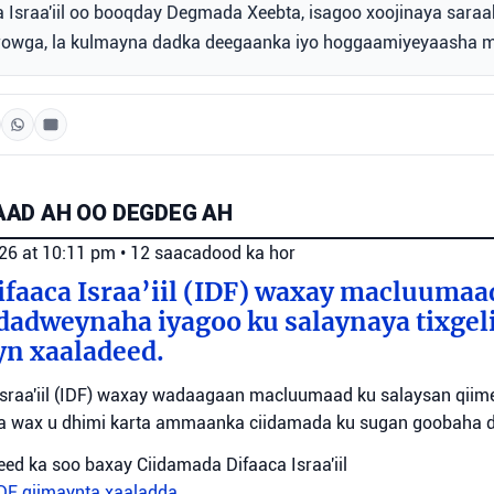
a Israa'iil oo booqday Degmada Xeebta, isagoo xoojinaya saraak
rowga, la kulmayna dadka deegaanka iyo hoggaamiyeyaasha ma
AD AH OO DEGDEG AH
026 at 10:11 pm
•
12 saacadood ka hor
faaca Israa’iil (IDF) waxay macluumaa
dadweynaha iyagoo ku salaynaya tixge
yn xaaladeed.
sraa'iil (IDF) waxay wadaagaan macluumaad ku salaysan qiime
ta wax u dhimi karta ammaanka ciidamada ku sugan goobaha 
ed ka soo baxay Ciidamada Difaaca Israa'iil
IDF
qiimaynta xaaladda