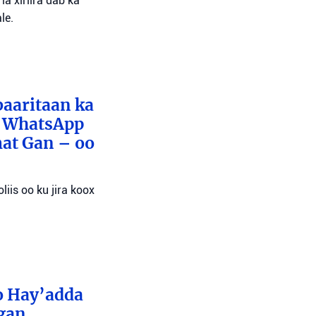
a xiriira dab ka
le.
baaritaan ka
x WhatsApp
mat Gan – oo
liis oo ku jira koox
o Hay’adda
egan