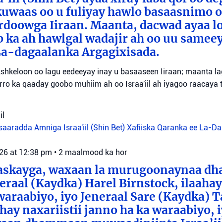
uwaas oo u fuliyay hawlo basaasnimo o
rdoowga Iiraan. Maanta, dacwad ayaa l
b ka ah hawlgal wadajir ah oo uu sameey
La-dagaalanka Argagixisada.
shkeloon oo lagu eedeeyay inay u basaaseen Iiraan; maanta l
ro ka qaaday goobo muhiim ah oo Israa'iil ah iyagoo raacaya 
il
aaradda Amniga Israa'iil (Shin Bet)
Xafiiska Qaranka ee La-D
026 at 12:38 pm
•
2 maalmood ka hor
aaskayga, waxaan la murugoonaynaa dha
eraal (Kaydka) Harel Birnstock, ilaahay 
waraabiyo, iyo Jeneraal Sare (Kaydka) 
hay naxariistii janno ha ka waraabiyo, i