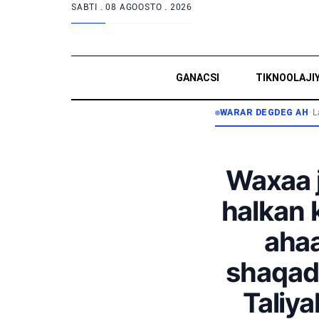
SABTI .
08 AGOOSTO . 2026
GANACSI
TIKNOOLAJI
WARAR DEGDEG AH
•
L
Waxaa j
halkan k
aha
shaqadi
Taliy