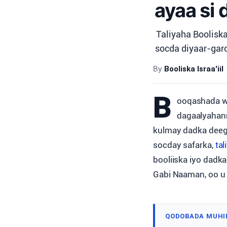
ayaa si 
Taliyaha Booliska
socda diyaar-gar
By
Booliska Israa'iil
B
ooqashada wa
dagaalyahann
kulmay dadka deega
socday safarka,
tal
booliiska iyo dad
Gabi Naaman, oo u
QODOBADA MUHI