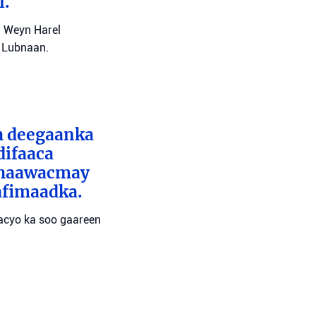
l.
l Weyn Harel
a Lubnaan.
ah deegaanka
difaaca
 dhaawacmay
afimaadka.
wacyo ka soo gaareen