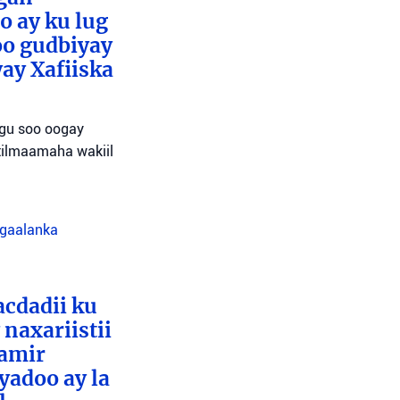
o ay ku lug
oo gudbiyay
ay Xafiiska
agu soo oogay
tilmaamaha wakiil
agaalanka
cdadii ku
naxariistii
Tamir
yadoo ay la