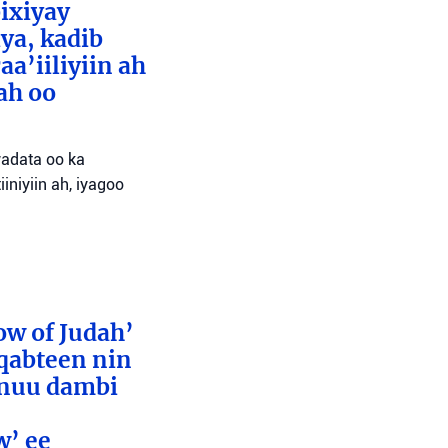
bixiyay
ya, kadib
aa’iiliyiin ah
ah oo
wadata oo ka
niyiin ah, iyagoo
ow of Judah’
 qabteen nin
inuu dambi
w’ ee