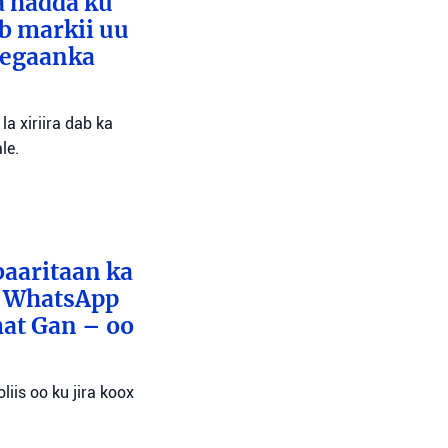
a hadda ku
ib markii uu
eegaanka
a xiriira dab ka
le.
baaritaan ka
x WhatsApp
mat Gan – oo
liis oo ku jira koox