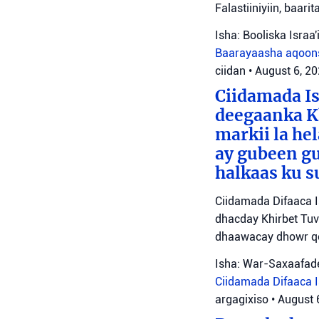
Falastiiniyiin, baar
Isha: Booliska Israa'i
Baarayaasha aqoon
ciidan
•
August 6, 2
Ciidamada Is
deegaanka Kh
markii la hel
ay gubeen gu
halkaas ku s
Ciidamada Difaaca I
dhacday Khirbet Tuv
dhaawacay dhowr qo
Isha: War-Saxaafade
Ciidamada Difaaca Is
argagixiso
•
August 