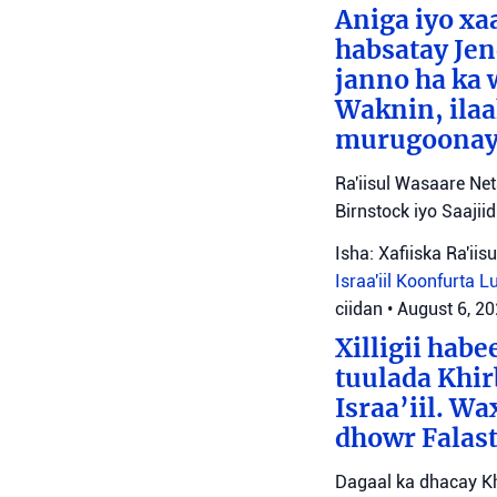
Aniga iyo x
habsatay Jen
janno ha ka 
Waknin, ilaa
murugoonaya
Ra'iisul Wasaare Ne
Birnstock iyo Saaji
Isha: Xafiiska Ra'ii
Israa'iil
Koonfurta 
ciidan
•
August 6, 2
Xilligii hab
tuulada Khir
Israa’iil. W
dhowr Falast
Dagaal ka dhacay Kh