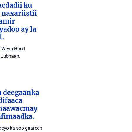
cdadii ku
naxariistii
Tamir
yadoo ay la
l.
l Weyn Harel
a Lubnaan.
ah deegaanka
difaaca
 dhaawacmay
afimaadka.
wacyo ka soo gaareen