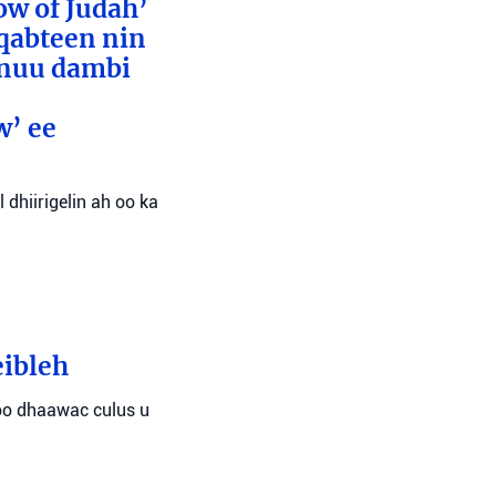
ow of Judah’
 qabteen nin
inuu dambi
w’ ee
 dhiirigelin ah oo ka
eibleh
oo dhaawac culus u