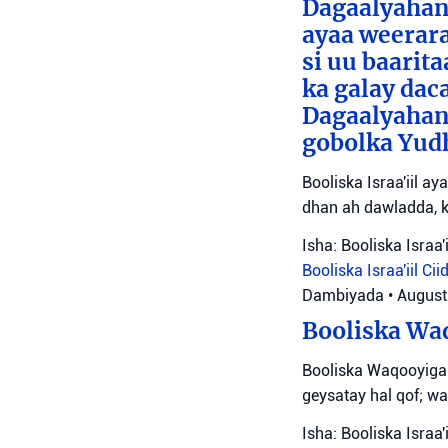
Dagaalyahann
ayaa weerara
si uu baarit
ka galay dac
Dagaalyahan
gobolka Yudh
Booliska Israa'iil a
dhan ah dawladda, k
Isha: Booliska Israa'i
Booliska Israa'iil
Cii
Dambiyada
•
August
Booliska Waq
Booliska Waqooyiga
geysatay hal qof; wa
Isha: Booliska Israa'i