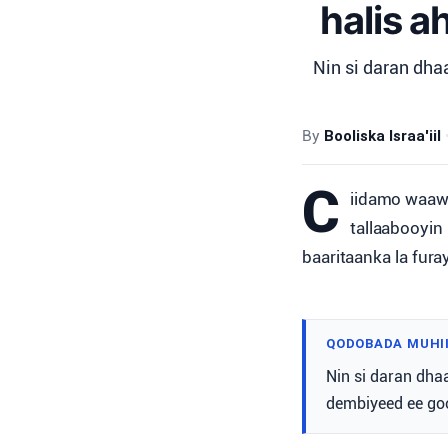
halis a
Nin si daran dha
By
Booliska Israa'iil
C
iidamo waawe
tallaabooyin
baaritaanka la fura
QODOBADA MUHI
Nin si daran dha
dembiyeed ee go