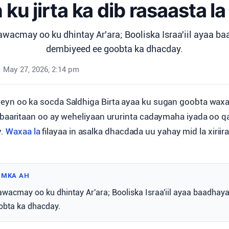
h ku jirta ka dib rasaasta la
awacmay oo ku dhintay Ar'ara; Booliska Israa'iil ayaa b
dembiyeed ee goobta ka dhacday.
•
May 27, 2026, 2:14 pm
yn oo ka socda Saldhiga Birta ayaa ku sugan goobta waxa
 baaritaan oo ay weheliyaan ururinta cadaymaha iyada oo q
y.
Waxaa la
filayaa in asalka dhacdada uu yahay mid la xiriir
IMKA AH
awacmay oo ku dhintay Ar'ara; Booliska Israa'iil ayaa baadhay
obta ka dhacday.