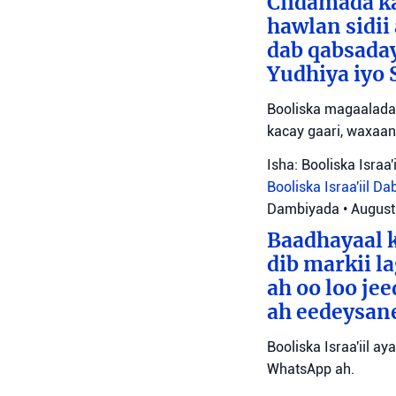
Ciidamada ka
hawlan sidii
dab qabsada
Yudhiya iyo 
Booliska magaalada 
kacay gaari, waxaan
Isha: Booliska Israa'i
Booliska Israa'iil
Da
Dambiyada
•
August
Baadhayaal k
dib markii l
ah oo loo je
ah eedeysane 
Booliska Israa'iil ay
WhatsApp ah.