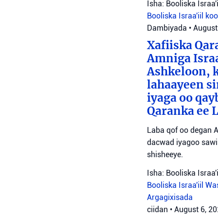
Isha: Booliska Israa'i
Booliska Israa'iil
ko
Dambiyada
•
August
Xafiiska Qar
Amniga Israa
Ashkeloon, k
lahaayeen si
iyaga oo qay
Qaranka ee 
Laba qof oo degan A
dacwad iyagoo sawir
shisheeye.
Isha: Booliska Israa'i
Booliska Israa'iil
Was
Argagixisada
ciidan
•
August 6, 2