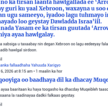
o ka tirsan laanta hawlgallada ee ‘Arr
y guri ku yaal Xebroon, waxayna u soo
aan ugu sameeyo, iyadoo lagu tuhmayo 
aayado loo geystay Dawladda Israa’iil.
nada Yasam ee ka tirsan guutada ‘Arro
iya ayaa hawlgalay.
yaa xabsiga u taxaabay nin degan Xebroon oo lagu eedeeyay falal
adib hawlgal sirdoon.
il
danka fallaadhaha Yahuuda
Xarigyo
 6, 2026 at 8:15 am
•
1 maalin ka hor
ooyiga oo baadhaya dil ka dhacay Muq
 ayaa baaritaan ku haya toogasho ka dhacday Muqeibleh taas
xaana la raadinayaa dadkii falkaas geystay.
il