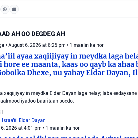
AD AH OO DEGDEG AH
ga
•
August 6, 2026 at 6:25 pm
•
1 maalin ka hor
a’iil ayaa xaqiijiyay in meydka laga hel
 hore ee maanta, kaas oo qayb ka ahaa 
bolka Dhexe, uu yahay Eldar Dayan, Il
yaa xaqiijiyay in meydka Eldar Dayan laga helay; laba eedaysane
maalmood iyadoo baaritaan socdo.
il
 Israa'iil
Eldar Dayan
 6, 2026 at 4:01 pm
•
1 maalin ka hor