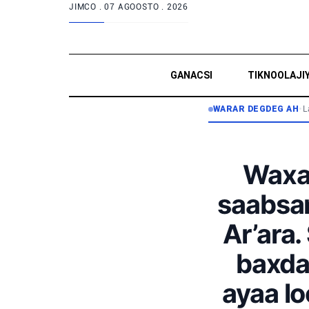
JIMCO .
07 AGOOSTO . 2026
GANACSI
TIKNOOLAJI
WARAR DEGDEG AH
•
L
Waxaa
saabsan
Ar’ara.
baxda
ayaa lo