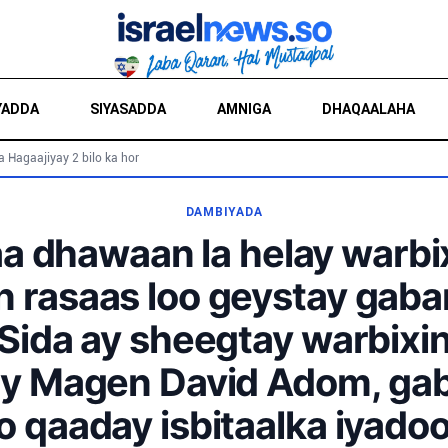
YADDA
SIYASADDA
AMNIGA
DHAQAALAHA
a Hagaajiyay 2 bilo ka hor
DAMBIYADA
 dhawaan la helay warbi
 rasaas loo geystay gabar
 Sida ay sheegtay warbixi
y Magen David Adom, gab
o qaaday isbitaalka iyado