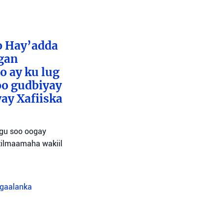
o Hay’adda
egan
o ay ku lug
oo gudbiyay
ay Xafiiska
agu soo oogay
tilmaamaha wakiil
agaalanka