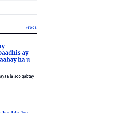
TOOS
ay
baadhis ay
aahay ha u
 ayaa la soo qabtay