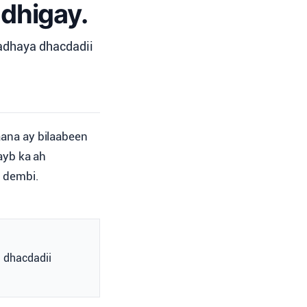
 dhigay.
aadhaya dhacdadii
ana ay bilaabeen
ayb ka ah
a dembi.
a dhacdadii