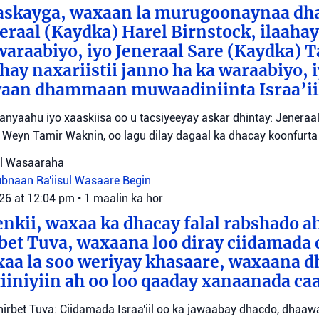
aaskayga, waxaan la murugoonaynaa dha
eraal (Kaydka) Harel Birnstock, ilaahay 
waraabiyo, iyo Jeneraal Sare (Kaydka) 
hay naxariistii janno ha ka waraabiyo, i
an dhammaan muwaadiniinta Israa’ii
tanyaahu iyo xaaskiisa oo u tacsiyeeyay askar dhintay: Jeneraa
id Weyn Tamir Waknin, oo lagu dilay dagaal ka dhacay koonfurt
sul Wasaaraha
Lubnaan
Ra'iisul Wasaare Begin
026 at 12:04 pm
•
1 maalin ka hor
eenkii, waxaa ka dhacay falal rabshado 
bet Tuva, waxaana loo diray ciidamada 
axaa la soo weriyay khasaare, waxaana
iiniyiin ah oo loo qaaday xanaanada ca
irbet Tuva: Ciidamada Israa'iil oo ka jawaabay dhacdo, dhaa