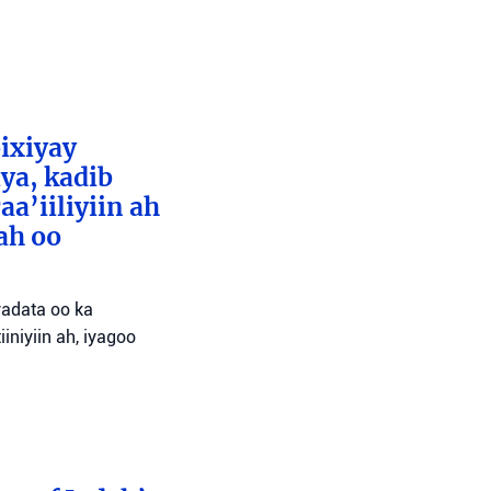
bixiyay
ya, kadib
aa’iiliyiin ah
ah oo
wadata oo ka
niyiin ah, iyagoo