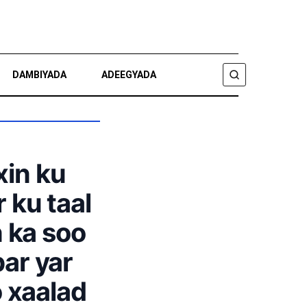
DAMBIYADA
ADEEGYADA
RAADI
xin ku
 ku taal
n ka soo
ar yar
o xaalad