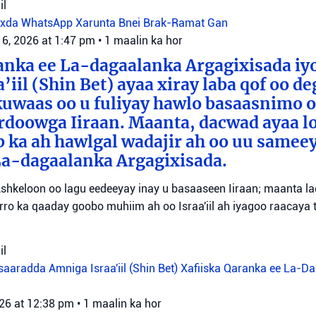
il
oxda WhatsApp
Xarunta Bnei Brak-Ramat Gan
 6, 2026 at 1:47 pm
•
1 maalin ka hor
anka ee La-dagaalanka Argagixisada iy
’iil (Shin Bet) ayaa xiray laba qof oo d
uwaas oo u fuliyay hawlo basaasnimo o
rdoowga Iiraan. Maanta, dacwad ayaa l
b ka ah hawlgal wadajir ah oo uu sameey
La-dagaalanka Argagixisada.
shkeloon oo lagu eedeeyay inay u basaaseen Iiraan; maanta l
ro ka qaaday goobo muhiim ah oo Israa'iil ah iyagoo raacaya 
il
aaradda Amniga Israa'iil (Shin Bet)
Xafiiska Qaranka ee La-D
026 at 12:38 pm
•
1 maalin ka hor