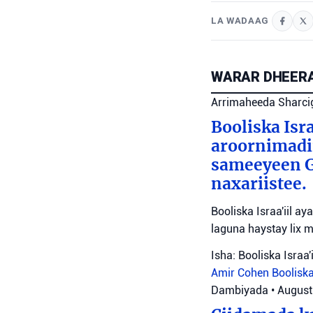
LA WADAAG
WARAR DHEERA
Arrimaheeda Sharci
Booliska Isra
aroornimadii
sameeyeen Go
naxariistee.
Booliska Israa'iil a
laguna haystay lix 
Isha: Booliska Israa'i
Amir Cohen
Booliska
Dambiyada
•
August