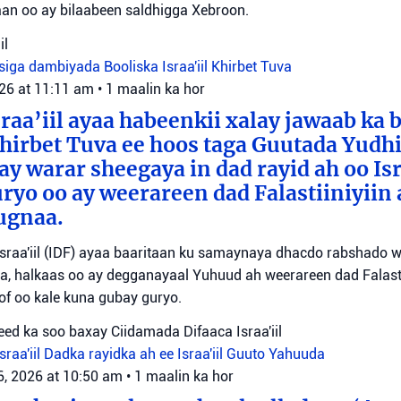
itaan oo ay bilaabeen saldhigga Xebroon.
il
siga dambiyada
Booliska Israa'iil
Khirbet Tuva
026 at 11:11 am
•
1 maalin ka hor
raa’iil ayaa habeenkii xalay jawaab ka 
irbet Tuva ee hoos taga Guutada Yudhi
ay warar sheegaya in dad rayid ah oo Isr
ryo oo ay weerareen dad Falastiiniyiin 
ugnaa.
sraa'iil (IDF) ayaa baaritaan ku samaynaya dhacdo rabshado 
a, halkaas oo ay degganayaal Yuhuud ah weerareen dad Falastii
f oo kale kuna gubay guryo.
ed ka soo baxay Ciidamada Difaaca Israa'iil
raa'iil
Dadka rayidka ah ee Israa'iil
Guuto Yahuuda
6, 2026 at 10:50 am
•
1 maalin ka hor