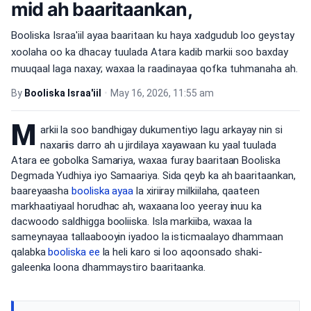
mid ah baaritaankan,
Booliska Israa'iil ayaa baaritaan ku haya xadgudub loo geystay
xoolaha oo ka dhacay tuulada Atara kadib markii soo baxday
muuqaal laga naxay; waxaa la raadinayaa qofka tuhmanaha ah.
By
Booliska Israa'iil
•
May 16, 2026, 11:55 am
M
arkii la soo bandhigay dukumentiyo lagu arkayay nin si
naxariis darro ah u jirdilaya xayawaan ku yaal tuulada
Atara ee gobolka Samariya, waxaa furay baaritaan Booliska
Degmada Yudhiya iyo Samaariya. Sida qeyb ka ah baaritaankan,
baareyaasha
booliska ayaa
la xiriiray milkiilaha, qaateen
markhaatiyaal horudhac ah, waxaana loo yeeray inuu ka
dacwoodo saldhigga booliiska. Isla markiiba, waxaa la
sameynayaa tallaabooyin iyadoo la isticmaalayo dhammaan
qalabka
booliska ee
la heli karo si loo aqoonsado shaki-
galeenka loona dhammaystiro baaritaanka.