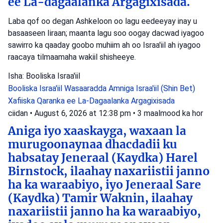
ee La-dagaalanka Argagixisada.
Laba qof oo degan Ashkeloon oo lagu eedeeyay inay u
basaaseen Iiraan; maanta lagu soo oogay dacwad iyagoo
sawirro ka qaaday goobo muhiim ah oo Israa'iil ah iyagoo
raacaya tilmaamaha wakiil shisheeye.
Isha: Booliska Israa'iil
Booliska Israa'iil
Wasaaradda Amniga Israa'iil (Shin Bet)
Xafiiska Qaranka ee La-Dagaalanka Argagixisada
ciidan
•
August 6, 2026 at 12:38 pm
•
3 maalmood ka hor
Aniga iyo xaaskayga, waxaan la
murugoonaynaa dhacdadii ku
habsatay Jeneraal (Kaydka) Harel
Birnstock, ilaahay naxariistii janno
ha ka waraabiyo, iyo Jeneraal Sare
(Kaydka) Tamir Waknin, ilaahay
naxariistii janno ha ka waraabiyo,