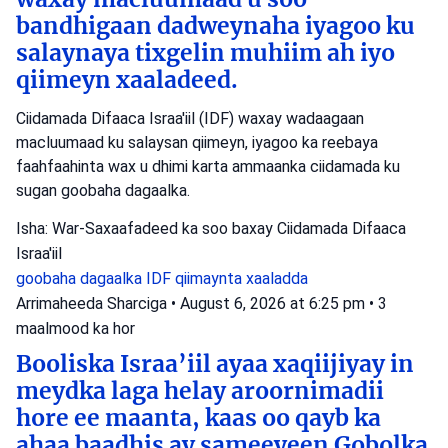
bandhigaan dadweynaha iyagoo ku
salaynaya tixgelin muhiim ah iyo
qiimeyn xaaladeed.
Ciidamada Difaaca Israa'iil (IDF) waxay wadaagaan
macluumaad ku salaysan qiimeyn, iyagoo ka reebaya
faahfaahinta wax u dhimi karta ammaanka ciidamada ku
sugan goobaha dagaalka.
Isha: War-Saxaafadeed ka soo baxay Ciidamada Difaaca
Israa'iil
goobaha dagaalka
IDF
qiimaynta xaaladda
Arrimaheeda Sharciga
•
August 6, 2026 at 6:25 pm
•
3
maalmood ka hor
Booliska Israa’iil ayaa xaqiijiyay in
meydka laga helay aroornimadii
hore ee maanta, kaas oo qayb ka
ahaa baadhis ay sameeyeen Gobolka