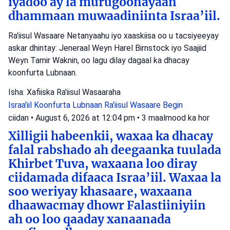
iyadoo ay la murugoonayaan
dhammaan muwaadiniinta Israa’iil.
Ra'iisul Wasaare Netanyaahu iyo xaaskiisa oo u tacsiyeeyay
askar dhintay: Jeneraal Weyn Harel Birnstock iyo Saajiid
Weyn Tamir Waknin, oo lagu dilay dagaal ka dhacay
koonfurta Lubnaan.
Isha: Xafiiska Ra'iisul Wasaaraha
Israa'iil
Koonfurta Lubnaan
Ra'iisul Wasaare Begin
ciidan
•
August 6, 2026 at 12:04 pm
•
3 maalmood ka hor
Xilligii habeenkii, waxaa ka dhacay
falal rabshado ah deegaanka tuulada
Khirbet Tuva, waxaana loo diray
ciidamada difaaca Israa’iil. Waxaa la
soo weriyay khasaare, waxaana
dhaawacmay dhowr Falastiiniyiin
ah oo loo qaaday xanaanada