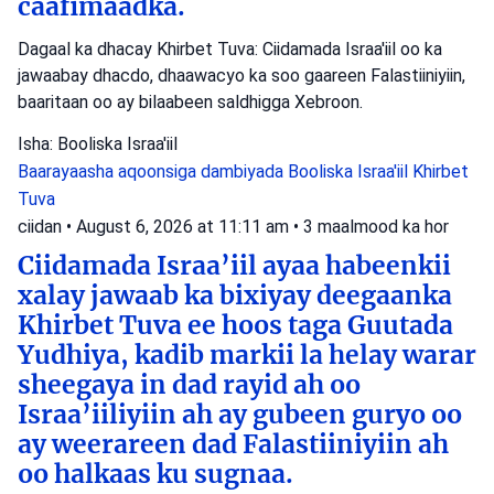
caafimaadka.
Dagaal ka dhacay Khirbet Tuva: Ciidamada Israa'iil oo ka
jawaabay dhacdo, dhaawacyo ka soo gaareen Falastiiniyiin,
baaritaan oo ay bilaabeen saldhigga Xebroon.
Isha: Booliska Israa'iil
Baarayaasha aqoonsiga dambiyada
Booliska Israa'iil
Khirbet
Tuva
ciidan
•
August 6, 2026 at 11:11 am
•
3 maalmood ka hor
Ciidamada Israa’iil ayaa habeenkii
xalay jawaab ka bixiyay deegaanka
Khirbet Tuva ee hoos taga Guutada
Yudhiya, kadib markii la helay warar
sheegaya in dad rayid ah oo
Israa’iiliyiin ah ay gubeen guryo oo
ay weerareen dad Falastiiniyiin ah
oo halkaas ku sugnaa.