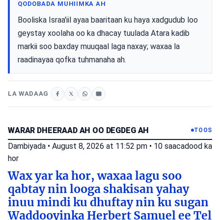
QODOBADA MUHIIMKA AH
Booliska Israa'iil ayaa baaritaan ku haya xadgudub loo
geystay xoolaha oo ka dhacay tuulada Atara kadib
markii soo baxday muuqaal laga naxay; waxaa la
raadinayaa qofka tuhmanaha ah.
LA WADAAG
WARAR DHEERAAD AH OO DEGDEG AH
TOOS
Dambiyada
•
August 8, 2026 at 11:52 pm
•
10 saacadood ka
hor
Wax yar ka hor, waxaa lagu soo
qabtay nin looga shakisan yahay
inuu mindi ku dhuftay nin ku sugan
Waddooyinka Herbert Samuel ee Tel