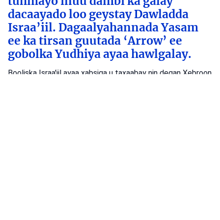
tuhmayo inuu dambi ka galay
dacaayado loo geystay Dawladda
Israa’iil. Dagaalyahannada Yasam
ee ka tirsan guutada ‘Arrow’ ee
gobolka Yudhiya ayaa hawlgalay.
Booliska Israa'iil ayaa xabsiga u taxaabay nin degan Xebroon
oo lagu eedeeyay falal dhiirigelin ah oo ka dhan ah
dawladda, kadib hawlgal sirdoon.
Isha: Booliska Israa'iil
Booliska Israa'iil
Ciidanka fallaadhaha Yahuuda
Xarigyo
Dambiyada
•
August 6, 2026 at 8:15 am
•
3 maalmood ka
hor
Booliska Waqooyiga oo baadhaya dil
ka dhacay Muqeibleh
Booliska Waqooyiga ayaa baaritaan ku haya toogasho ka
dhacday Muqeibleh taasoo dhaawac culus u geysatay hal