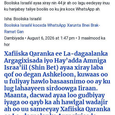
Booliska Israa'iil ayaa xiray nin 44 jir ah oo lagu eedeyay inuu
ku hanjabay taliye booliis oo ku jira koox WhatsApp ah.
Isha: Booliska Israa'iil
Booliska Israa'iil
kooxda WhatsApp
Xarunta Bnei Brak-
Ramat Gan
Dambiyada
•
August 6, 2026 at 1:47 pm
•
3 maalmood ka
hor
Xafiiska Qaranka ee La-dagaalanka
Argagixisada iyo Hay’adda Amniga
Israa’iil (Shin Bet) ayaa xiray laba
qof oo degan Ashkeloon, kuwaas oo
u fuliyay hawlo basaasnimo oo ay ku
lug lahaayeen sirdoowga Iiraan.
Maanta, dacwad ayaa loo gudbiyay
iyaga oo qayb ka ah hawlgal wadajir
ah oo uu sameeyay Xafiiska Qaranka