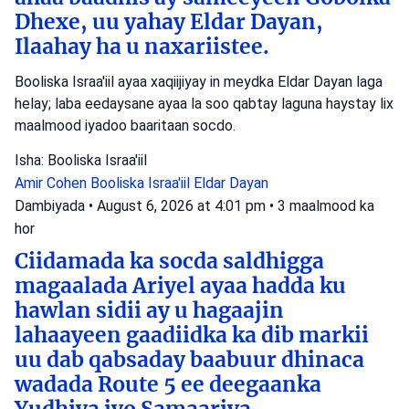
Dhexe, uu yahay Eldar Dayan,
Ilaahay ha u naxariistee.
Booliska Israa'iil ayaa xaqiijiyay in meydka Eldar Dayan laga
helay; laba eedaysane ayaa la soo qabtay laguna haystay lix
maalmood iyadoo baaritaan socdo.
Isha: Booliska Israa'iil
Amir Cohen
Booliska Israa'iil
Eldar Dayan
Dambiyada
•
August 6, 2026 at 4:01 pm
•
3 maalmood ka
hor
Ciidamada ka socda saldhigga
magaalada Ariyel ayaa hadda ku
hawlan sidii ay u hagaajin
lahaayeen gaadiidka ka dib markii
uu dab qabsaday baabuur dhinaca
wadada Route 5 ee deegaanka
Yudhiya iyo Samaariya.