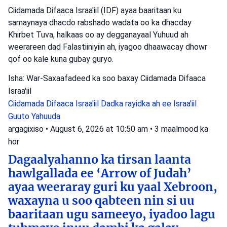
Ciidamada Difaaca Israa'iil (IDF) ayaa baaritaan ku
samaynaya dhacdo rabshado wadata oo ka dhacday
Khirbet Tuva, halkaas oo ay degganayaal Yuhuud ah
weerareen dad Falastiiniyiin ah, iyagoo dhaawacay dhowr
qof oo kale kuna gubay guryo.
Isha: War-Saxaafadeed ka soo baxay Ciidamada Difaaca
Israa'iil
Ciidamada Difaaca Israa'iil
Dadka rayidka ah ee Israa'iil
Guuto Yahuuda
argagixiso
•
August 6, 2026 at 10:50 am
•
3 maalmood ka
hor
Dagaalyahanno ka tirsan laanta
hawlgallada ee ‘Arrow of Judah’
ayaa weeraray guri ku yaal Xebroon,
waxayna u soo qabteen nin si uu
baaritaan ugu sameeyo, iyadoo lagu