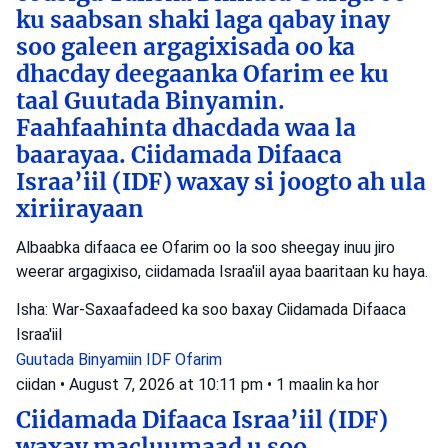
ku saabsan shaki laga qabay inay
soo galeen argagixisada oo ka
dhacday deegaanka Ofarim ee ku
taal Guutada Binyamin.
Faahfaahinta dhacdada waa la
baarayaa. Ciidamada Difaaca
Israa’iil (IDF) waxay si joogto ah ula
xiriirayaan
Albaabka difaaca ee Ofarim oo la soo sheegay inuu jiro
weerar argagixiso, ciidamada Israa'iil ayaa baaritaan ku haya.
Isha: War-Saxaafadeed ka soo baxay Ciidamada Difaaca
Israa'iil
Guutada Binyamiin
IDF
Ofarim
ciidan
•
August 7, 2026 at 10:11 pm
•
1 maalin ka hor
Ciidamada Difaaca Israa’iil (IDF)
waxay macluumaad u soo