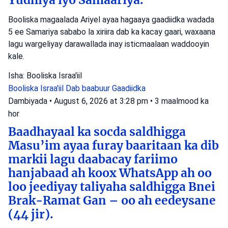
Booliska magaalada Ariyel ayaa hagaaya gaadiidka wadada
5 ee Samariya sababo la xiriira dab ka kacay gaari, waxaana
lagu wargeliyay darawallada inay isticmaalaan waddooyin
kale.
Isha: Booliska Israa'iil
Booliska Israa'iil
Dab baabuur
Gaadiidka
Dambiyada
•
August 6, 2026 at 3:28 pm
•
3 maalmood ka
hor
Baadhayaal ka socda saldhigga
Masu’im ayaa furay baaritaan ka dib
markii lagu daabacay fariimo
hanjabaad ah koox WhatsApp ah oo
loo jeediyay taliyaha saldhigga Bnei
Brak-Ramat Gan – oo ah eedeysane
(44 jir).