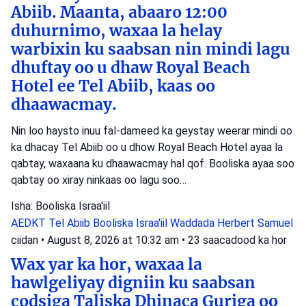
Abiib. Maanta, abaaro 12:00
duhurnimo, waxaa la helay
warbixin ku saabsan nin mindi lagu
dhuftay oo u dhaw Royal Beach
Hotel ee Tel Abiib, kaas oo
dhaawacmay.
Nin loo haysto inuu fal-dameed ka geystay weerar mindi oo
ka dhacay Tel Abiib oo u dhow Royal Beach Hotel ayaa la
qabtay, waxaana ku dhaawacmay hal qof. Booliska ayaa soo
qabtay oo xiray ninkaas oo lagu soo…
Isha: Booliska Israa'iil
AEDKT Tel Abiib
Booliska Israa'iil
Waddada Herbert Samuel
ciidan
•
August 8, 2026 at 10:32 am
•
23 saacadood ka hor
Wax yar ka hor, waxaa la
hawlgeliyay digniin ku saabsan
codsiga Taliska Dhinaca Guriga oo