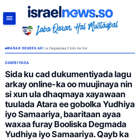
RAADI
WARAR DEGDEG AH
•
La Hagaajiyay 3 bilo ka hor
DAMBIYADA
Sida ku cad dukumentiyada lagu
arkay online-ka oo muujinaya nin
si xun ula dhaqmaya xayawaan
tuulada Atara ee gobolka Yudhiya
iyo Samaariya, baaritaan ayaa
waxaa furay Booliska Degmada
Yudhiya iyo Samaariya. Qayb ka