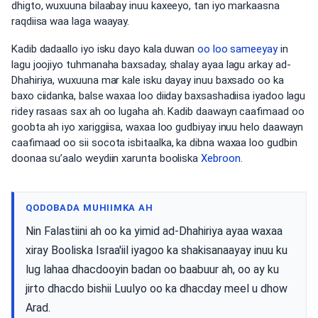
dhigto, wuxuuna bilaabay inuu kaxeeyo, tan iyo markaasna
raqdiisa waa laga waayay.
Kadib dadaallo iyo isku dayo kala duwan
oo loo sameeyay
in
lagu joojiyo tuhmanaha baxsaday, shalay ayaa lagu arkay ad-
Dhahiriya, wuxuuna mar kale isku dayay inuu baxsado oo ka
baxo ciidanka, balse waxaa loo diiday baxsashadiisa iyadoo lagu
ridey rasaas sax ah oo lugaha ah. Kadib daawayn caafimaad oo
goobta ah iyo xariggiisa, waxaa loo gudbiyay inuu helo daawayn
caafimaad oo sii socota isbitaalka, ka dibna waxaa loo gudbin
doonaa su’aalo weydiin xarunta booliska
Xebroon
.
QODOBADA MUHIIMKA AH
Nin Falastiini ah oo ka yimid ad-Dhahiriya ayaa waxaa
xiray Booliska Israa'iil iyagoo ka shakisanaayay inuu ku
lug lahaa dhacdooyin badan oo baabuur ah, oo ay ku
jirto dhacdo bishii Luulyo oo ka dhacday meel u dhow
Arad.