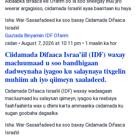
Albaabka difaaca ee Ofarim oo la soo sheegay inuu jiro
weerar argagixiso, ciidamada Israa'iil ayaa baaritaan ku haya.
Isha: War-Saxaafadeed ka soo baxay Ciidamada Difaaca
Israa'iil
Guutada Binyamiin
IDF
Ofarim
ciidan
•
August 7, 2026 at 10:11 pm
•
1 maalin ka hor
Ciidamada Difaaca Israa’iil (IDF) waxay
macluumaad u soo bandhigaan
dadweynaha iyagoo ku salaynaya tixgelin
muhiim ah iyo qiimeyn xaaladeed.
Ciidamada Difaaca Israa'iil (IDF) waxay wadaagaan
macluumaad ku salaysan qiimeyn, iyagoo ka reebaya
faahfaahinta wax u dhimi karta ammaanka ciidamada ku
sugan goobaha dagaalka.
Isha: War-Saxaafadeed ka soo baxay Ciidamada Difaaca
Israa'iil