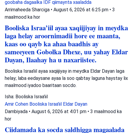
goobaha dagaalka
IDF
qiimaynta xaaladda
Arrimaheeda Sharciga
•
August 6, 2026 at 6:25 pm
•
3
maalmood ka hor
Booliska Israa’iil ayaa xaqiijiyay in meydka
laga helay aroornimadii hore ee maanta,
kaas oo qayb ka ahaa baadhis ay
sameeyeen Gobolka Dhexe, uu yahay Eldar
Dayan, Ilaahay ha u naxariistee.
Booliska Israa'iil ayaa xaqiijiyay in meydka Eldar Dayan laga
helay; laba eedaysane ayaa la soo qabtay laguna haystay lix
maalmood iyadoo baaritaan socdo.
Isha: Booliska Israa'iil
Amir Cohen
Booliska Israa'iil
Eldar Dayan
Dambiyada
•
August 6, 2026 at 4:01 pm
•
3 maalmood ka
hor
Ciidamada ka socda saldhigga magaalada