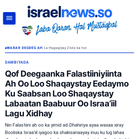
RAADI
WARAR DEGDEG AH
•
La Hagaajiyay 2 bilo ka hor
DAMBIYADA
Qof Deegaanka Falastiiniyiinta
Ah Oo Loo Shaqaystay Eedaymo
Ku Saabsan Loo Shaqaystay
Labaatan Baabuur Oo Israa’iil
Lagu Xidhay
Nin Falastiini ah oo ka yimid ad-Dhahiriya ayaa waxaa xiray
Booliska Israa'iil iyagoo ka shakisanaayay inuu ku lug lahaa