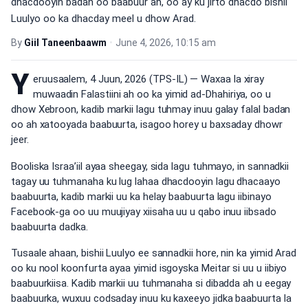
dhacdooyin badan oo baabuur ah, oo ay ku jirto dhacdo bishii
Luulyo oo ka dhacday meel u dhow Arad.
By
Giil Taneenbaawm
•
June 4, 2026, 10:15 am
Y
eruusaalem, 4 Juun, 2026 (TPS-IL) — Waxaa la xiray
muwaadin Falastiini ah oo ka yimid ad-Dhahiriya, oo u
dhow Xebroon, kadib markii lagu tuhmay inuu galay falal badan
oo ah xatooyada baabuurta, isagoo horey u baxsaday dhowr
jeer.
Booliska Israa’iil ayaa sheegay, sida lagu tuhmayo, in sannadkii
tagay uu tuhmanaha ku lug lahaa dhacdooyin lagu dhacaayo
baabuurta, kadib markii uu ka helay baabuurta lagu iibinayo
Facebook-ga oo uu muujiyay xiisaha uu u qabo inuu iibsado
baabuurta dadka.
Tusaale ahaan, bishii Luulyo ee sannadkii hore, nin ka yimid Arad
oo ku nool koonfurta ayaa yimid isgoyska Meitar si uu u iibiyo
baabuurkiisa. Kadib markii uu tuhmanaha si dibadda ah u eegay
baabuurka, wuxuu codsaday inuu ku kaxeeyo jidka baabuurta la