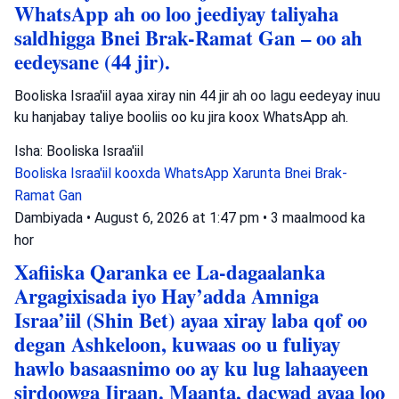
WhatsApp ah oo loo jeediyay taliyaha
saldhigga Bnei Brak-Ramat Gan – oo ah
eedeysane (44 jir).
Booliska Israa'iil ayaa xiray nin 44 jir ah oo lagu eedeyay inuu
ku hanjabay taliye booliis oo ku jira koox WhatsApp ah.
Isha: Booliska Israa'iil
Booliska Israa'iil
kooxda WhatsApp
Xarunta Bnei Brak-
Ramat Gan
Dambiyada
•
August 6, 2026 at 1:47 pm
•
3 maalmood ka
hor
Xafiiska Qaranka ee La-dagaalanka
Argagixisada iyo Hay’adda Amniga
Israa’iil (Shin Bet) ayaa xiray laba qof oo
degan Ashkeloon, kuwaas oo u fuliyay
hawlo basaasnimo oo ay ku lug lahaayeen
sirdoowga Iiraan. Maanta, dacwad ayaa loo