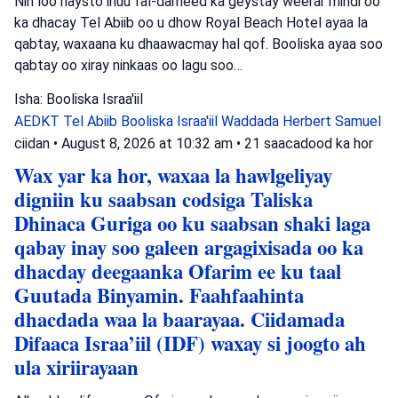
Nin loo haysto inuu fal-dameed ka geystay weerar mindi oo
ka dhacay Tel Abiib oo u dhow Royal Beach Hotel ayaa la
qabtay, waxaana ku dhaawacmay hal qof. Booliska ayaa soo
qabtay oo xiray ninkaas oo lagu soo…
Isha: Booliska Israa'iil
AEDKT Tel Abiib
Booliska Israa'iil
Waddada Herbert Samuel
ciidan
•
August 8, 2026 at 10:32 am
•
21 saacadood ka hor
Wax yar ka hor, waxaa la hawlgeliyay
digniin ku saabsan codsiga Taliska
Dhinaca Guriga oo ku saabsan shaki laga
qabay inay soo galeen argagixisada oo ka
dhacday deegaanka Ofarim ee ku taal
Guutada Binyamin. Faahfaahinta
dhacdada waa la baarayaa. Ciidamada
Difaaca Israa’iil (IDF) waxay si joogto ah
ula xiriirayaan