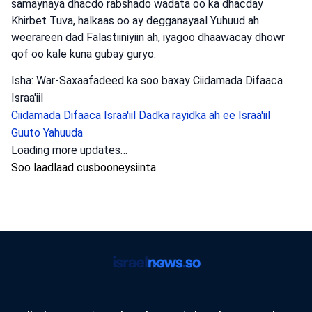
samaynaya dhacdo rabshado wadata oo ka dhacday
Khirbet Tuva, halkaas oo ay degganayaal Yuhuud ah
weerareen dad Falastiiniyiin ah, iyagoo dhaawacay dhowr
qof oo kale kuna gubay guryo.
Isha: War-Saxaafadeed ka soo baxay Ciidamada Difaaca
Israa'iil
Ciidamada Difaaca Israa'iil
Dadka rayidka ah ee Israa'iil
Guuto Yahuuda
Loading more updates…
Soo laadlaad cusbooneysiinta