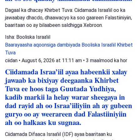
Dagaal ka dhacay Khirbet Tuva: Ciidamada Israa'iil oo ka
jawaabay dhacdo, dhaawacyo ka soo gaareen Falastiiniyiin,
baaritaan oo ay bilaabeen saldhigga Xebroon.
Isha: Booliska Israa'iil
Baarayaasha aqoonsiga dambiyada
Booliska Israa'iil
Khirbet
Tuva
ciidan
•
August 6, 2026 at 11:11 am
•
3 maalmood ka hor
Ciidamada Israa’iil ayaa habeenkii xalay
jawaab ka bixiyay deegaanka Khirbet
Tuva ee hoos taga Guutada Yudhiya,
kadib markii la helay warar sheegaya in
dad rayid ah oo Israa’iiliyiin ah ay gubeen
guryo oo ay weerareen dad Falastiiniyiin
ah oo halkaas ku sugnaa.
Ciidamada Difaaca Israa'iil (IDF) ayaa baaritaan ku