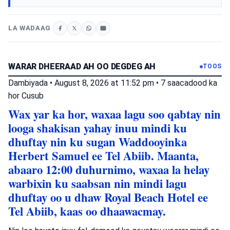
LA WADAAG
WARAR DHEERAAD AH OO DEGDEG AH
TOOS
Dambiyada
•
August 8, 2026 at 11:52 pm
•
7 saacadood ka
hor
Cusub
Wax yar ka hor, waxaa lagu soo qabtay nin
looga shakisan yahay inuu mindi ku
dhuftay nin ku sugan Waddooyinka
Herbert Samuel ee Tel Abiib. Maanta,
abaaro 12:00 duhurnimo, waxaa la helay
warbixin ku saabsan nin mindi lagu
dhuftay oo u dhaw Royal Beach Hotel ee
Tel Abiib, kaas oo dhaawacmay.