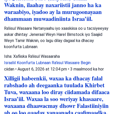
Waknin, ilaahay naxariistii janno ha ka
waraabiyo, iyadoo ay la murugoonayaan
dhammaan muwaadiniinta Israa’iil.
Ra'iisul Wasaare Netanyaahu iyo xaaskiisa oo u tacsiyeeyay
askar dhintay: Jeneraal Weyn Harel Birnstock iyo Saajiid
Weyn Tamir Waknin, oo lagu dilay dagaal ka dhacay
koonfurta Lubnaan.
Isha: Xafiiska Ra'iisul Wasaaraha
Israa'iil
Koonfurta Lubnaan
Ra'iisul Wasaare Begin
ciidan
•
August 6, 2026 at 12:04 pm
•
3 maalmood ka hor
Xilligii habeenkii, waxaa ka dhacay falal
rabshado ah deegaanka tuulada Khirbet
Tuva, waxaana loo diray ciidamada difaaca
Israa’iil. Waxaa la soo weriyay khasaare,
waxaana dhaawacmay dhowr Falastiiniyiin
ah oo loo qaaday xanaanada caafimaadka.