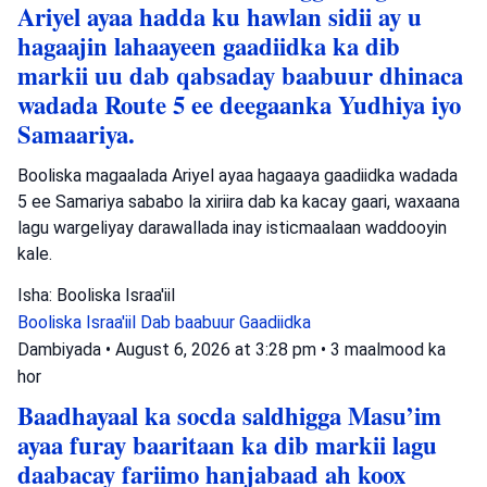
Ariyel ayaa hadda ku hawlan sidii ay u
hagaajin lahaayeen gaadiidka ka dib
markii uu dab qabsaday baabuur dhinaca
wadada Route 5 ee deegaanka Yudhiya iyo
Samaariya.
Booliska magaalada Ariyel ayaa hagaaya gaadiidka wadada
5 ee Samariya sababo la xiriira dab ka kacay gaari, waxaana
lagu wargeliyay darawallada inay isticmaalaan waddooyin
kale.
Isha: Booliska Israa'iil
Booliska Israa'iil
Dab baabuur
Gaadiidka
Dambiyada
•
August 6, 2026 at 3:28 pm
•
3 maalmood ka
hor
Baadhayaal ka socda saldhigga Masu’im
ayaa furay baaritaan ka dib markii lagu
daabacay fariimo hanjabaad ah koox