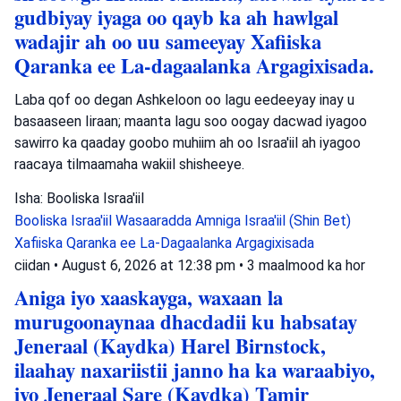
gudbiyay iyaga oo qayb ka ah hawlgal
wadajir ah oo uu sameeyay Xafiiska
Qaranka ee La-dagaalanka Argagixisada.
Laba qof oo degan Ashkeloon oo lagu eedeeyay inay u
basaaseen Iiraan; maanta lagu soo oogay dacwad iyagoo
sawirro ka qaaday goobo muhiim ah oo Israa'iil ah iyagoo
raacaya tilmaamaha wakiil shisheeye.
Isha: Booliska Israa'iil
Booliska Israa'iil
Wasaaradda Amniga Israa'iil (Shin Bet)
Xafiiska Qaranka ee La-Dagaalanka Argagixisada
ciidan
•
August 6, 2026 at 12:38 pm
•
3 maalmood ka hor
Aniga iyo xaaskayga, waxaan la
murugoonaynaa dhacdadii ku habsatay
Jeneraal (Kaydka) Harel Birnstock,
ilaahay naxariistii janno ha ka waraabiyo,
iyo Jeneraal Sare (Kaydka) Tamir