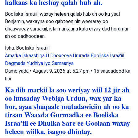
halkaas ka heshay qalab hub ah.
Booliska Israa'iil waxay heleen qalab hub ah oo ku yaal
Benjamin, waxayna soo qabteen nin weeraray oo
dhaawacay saraakiil, isla markaana kala eryay dad horumar
ah oo cadhoodeen.
Isha: Booliska Israa'iil
Amarka Iskaashiga U Dhexeeya Ururada
Booliska Israa'iil
Degmada Yudhiya iyo Samaariya
Dambiyada
•
August 9, 2026 at 5:27 pm
•
15 saacadood ka
hor
Ka dib markii la soo weriyay wiil 12 jir ah
oo lunsaday Webiga Urdun, wax yar ka
hor, ayaa shaqaale mutadawiciin ah oo ka
tirsan Waaxda Gurmadka ee Booliska
Israa’iil ee Dhulka Sare ee Goolaan waxay
heleen wiilka, isagoo dhintay.