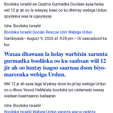
Booliska Israa'iil ee Qaybta Gurmadka Goolaan ayaa helay
wiil 12 jir ah oo la waayay, kaas oo ku dhintay webiga Urdun;
qoyskiisa waa la ogeysiiyay.
Isha: Booliska Israa'iil
Booliska Israa'iil
Goolan Rescue Unit
Wabiga Urdun
Dambiyada
•
August 9, 2026 at 4:28 pm
•
16 saacadood ka
hor
Waxaa dhawaan la helay warbixin xarunta
gurmadka booliiska oo ku saabsan wiil 12
jir ah oo luntay isagoo saarnaa doon biyo-
mareenka webiga Urdun.
Wiil 12 jir ah ayaa laga la'yahay doon ku jirtay webiga Urdun
oo u dhow Yesod HaMa'ala; booliska iyo ciidamadu waxay
wadaan baaritaanno ballaaran.
Isha: Booliska Israa'iil
Booliska Israa'iil
Wabiga Urdun
xarunta wacyi-gelinta