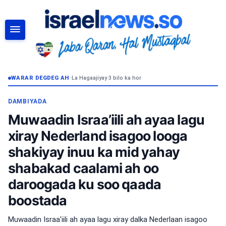
RAADI
WARAR DEGDEG AH
•
La Hagaajiyay 3 bilo ka hor
DAMBIYADA
Muwaadin Israa’iili ah ayaa lagu
xiray Nederland isagoo looga
shakiyay inuu ka mid yahay
shabakad caalami ah oo
daroogada ku soo qaada
boostada
Muwaadin Israa'iili ah ayaa lagu xiray dalka Nederlaan isagoo