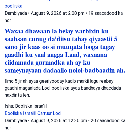
booliiska
Dambiyada
•
August 9, 2026 at 2:08 pm
•
19 saacadood ka
hor
Waxaa dhawaan la helay warbixin ku
saabsan cunug da’diisu tahay qiyaastii 5
sano jir kaas oo si muuqata looga tagay
gaadhi ku yaal aagga Laad, waxaana
ciidamada gurmadka ah ay ku
sameynayaan dadaallo nolol-badbaadin ah.
Ilmo 5 jir ah ayaa geeriyooday kadib markii lagu reebay
gaadhi magaalada Lod; booliiska ayaa baadhaya dhacdada
naxdinta leh.
Isha: Booliska Israa'iil
Booliska Israa'iil
Carruur
Lod
Dambiyada
•
August 9, 2026 at 12:30 pm
•
20 saacadood ka
hor