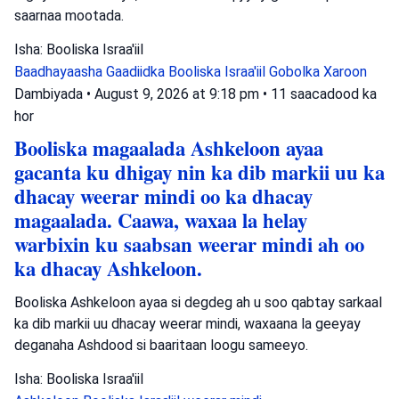
saarnaa mootada.
Isha: Booliska Israa'iil
Baadhayaasha Gaadiidka
Booliska Israa'iil
Gobolka Xaroon
Dambiyada
•
August 9, 2026 at 9:18 pm
•
11 saacadood ka
hor
Booliska magaalada Ashkeloon ayaa
gacanta ku dhigay nin ka dib markii uu ka
dhacay weerar mindi oo ka dhacay
magaalada. Caawa, waxaa la helay
warbixin ku saabsan weerar mindi ah oo
ka dhacay Ashkeloon.
Booliska Ashkeloon ayaa si degdeg ah u soo qabtay sarkaal
ka dib markii uu dhacay weerar mindi, waxaana la geeyay
deganaha Ashdood si baaritaan loogu sameeyo.
Isha: Booliska Israa'iil