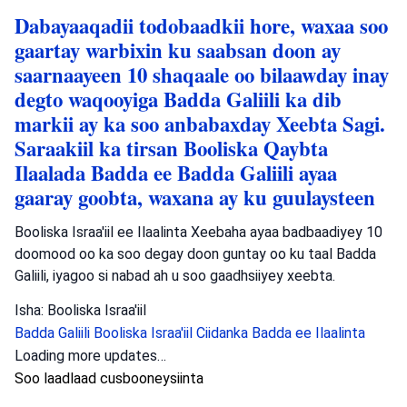
Dabayaaqadii todobaadkii hore, waxaa soo
gaartay warbixin ku saabsan doon ay
saarnaayeen 10 shaqaale oo bilaawday inay
degto waqooyiga Badda Galiili ka dib
markii ay ka soo anbabaxday Xeebta Sagi.
Saraakiil ka tirsan Booliska Qaybta
Ilaalada Badda ee Badda Galiili ayaa
gaaray goobta, waxana ay ku guulaysteen
Booliska Israa'iil ee Ilaalinta Xeebaha ayaa badbaadiyey 10
doomood oo ka soo degay doon guntay oo ku taal Badda
Galiili, iyagoo si nabad ah u soo gaadhsiiyey xeebta.
Isha: Booliska Israa'iil
Badda Galiili
Booliska Israa'iil
Ciidanka Badda ee Ilaalinta
Dambiyada
•
August 8, 2026 at 11:52 pm
•
1 maalin ka hor
Wax yar ka hor, waxaa lagu soo qabtay nin