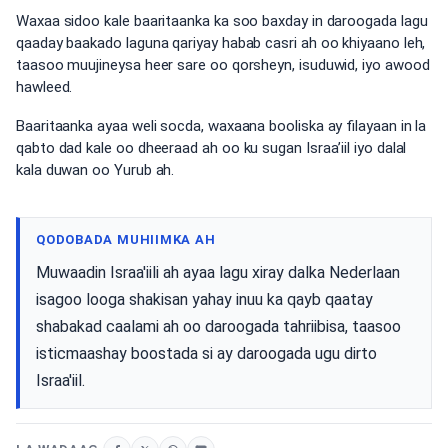
Waxaa sidoo kale baaritaanka ka soo baxday in daroogada lagu
qaaday baakado laguna qariyay habab casri ah oo khiyaano leh,
taasoo muujineysa heer sare oo qorsheyn, isuduwid, iyo awood
hawleed.
Baaritaanka ayaa weli socda, waxaana booliska ay filayaan in la
qabto dad kale oo dheeraad ah oo ku sugan Israa’iil iyo dalal
kala duwan oo Yurub ah.
QODOBADA MUHIIMKA AH
Muwaadin Israa'iili ah ayaa lagu xiray dalka Nederlaan
isagoo looga shakisan yahay inuu ka qayb qaatay
shabakad caalami ah oo daroogada tahriibisa, taasoo
isticmaashay boostada si ay daroogada ugu dirto
Israa'iil.