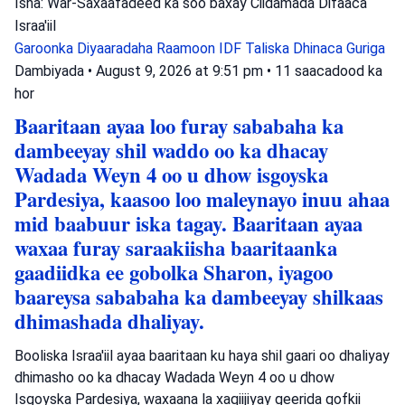
Isha: War-Saxaafadeed ka soo baxay Ciidamada Difaaca
Israa'iil
Garoonka Diyaaradaha Raamoon
IDF
Taliska Dhinaca Guriga
Dambiyada
•
August 9, 2026 at 9:51 pm
•
11 saacadood ka
hor
Baaritaan ayaa loo furay sababaha ka
dambeeyay shil waddo oo ka dhacay
Wadada Weyn 4 oo u dhow isgoyska
Pardesiya, kaasoo loo maleynayo inuu ahaa
mid baabuur iska tagay. Baaritaan ayaa
waxaa furay saraakiisha baaritaanka
gaadiidka ee gobolka Sharon, iyagoo
baareysa sababaha ka dambeeyay shilkaas
dhimashada dhaliyay.
Booliska Israa'iil ayaa baaritaan ku haya shil gaari oo dhaliyay
dhimasho oo ka dhacay Wadada Weyn 4 oo u dhow
Isgoyska Pardesiya, waxaana la xaqiijiyay geerida qofkii