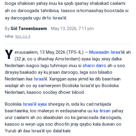
looga shakisan yahay inuu ka qayb qaatay shabakad caalami
ah oo daroogada tahriibisa, taasoo isticmaashay boostada si
ay daroogada ugu dirto Israa'iil.
By
Giil Taneenbaawm
•
May 13, 2026, 7:11 pm
Isha:
tps.co.il
Y
eruusaalem, 13 May, 2026 (TPS-IL) —
Muwaadin Israa
‘iili ah
(32 jir, oo u dhashay Amsterdam) ayaa lagu xiray dalka
Nederlaan isagoo lagu tuhmayo inuu si
sharci darro
ah u soo
dirayay baakado ay ku jiraan daroogo, laga soo bilaabo
Nederlaan ilaa
Israa
‘iil. Xariggan ayaa yimid ka dib baaritaan
wadajir ah oo ay sameeyeen Booliska Israa’iil iyo Booliska
Nederlaan, kaasoo socday dhowr bilood.
Booliska
Israa’iil ayaa
sheegay in, sida ku cad natiijada
baaritaanka, loo maleeyo in eedaysanaha uu
ka tirsan
yahay
urur caalami ah oo abaabulan oo ka ganacsada daroogada,
kaasoo si weyn uga soo dhoofin jiray qaybo kala duwan oo
Yurub ah ilaa Israa’iil iyo dalal kale.