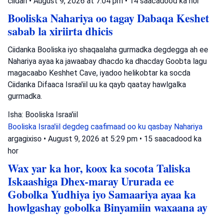
ciidan
•
August 9, 2026 at 7:04 pm
•
14 saacadood ka hor
Booliska Nahariya oo tagay Dabaqa Keshet
sabab la xiriirta dhicis
Ciidanka Booliska iyo shaqaalaha gurmadka degdegga ah ee
Nahariya ayaa ka jawaabay dhacdo ka dhacday Goobta lagu
magacaabo Keshhet Cave, iyadoo helikobtar ka socda
Ciidanka Difaaca Israa'iil uu ka qayb qaatay hawlgalka
gurmadka.
Isha: Booliska Israa'iil
Booliska Israa'iil
degdeg caafimaad oo ku qasbay
Nahariya
argagixiso
•
August 9, 2026 at 5:29 pm
•
15 saacadood ka
hor
Wax yar ka hor, koox ka socota Taliska
Iskaashiga Dhex-maray Ururada ee
Gobolka Yudhiya iyo Samaariya ayaa ka
howlgashay gobolka Binyamiin waxaana ay