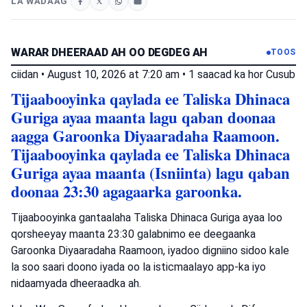
LA WADAAG
WARAR DHEERAAD AH OO DEGDEG AH
TOOS
ciidan
•
August 10, 2026 at 7:20 am
•
1 saacad ka hor
Cusub
Tijaabooyinka qaylada ee Taliska Dhinaca
Guriga ayaa maanta lagu qaban doonaa
aagga Garoonka Diyaaradaha Raamoon.
Tijaabooyinka qaylada ee Taliska Dhinaca
Guriga ayaa maanta (Isniinta) lagu qaban
doonaa 23:30 agagaarka garoonka.
Tijaabooyinka gantaalaha Taliska Dhinaca Guriga ayaa loo
qorsheeyay maanta 23:30 galabnimo ee deegaanka
Garoonka Diyaaradaha Raamoon, iyadoo digniino sidoo kale
la soo saari doono iyada oo la isticmaalayo app-ka iyo
nidaamyada dheeraadka ah.