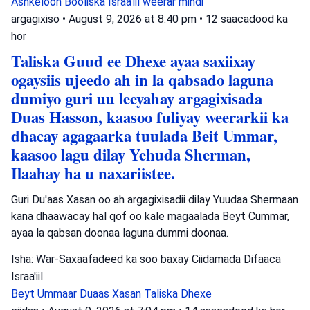
Ashkeloon
Booliska Israa'iil
weerar mindi
argagixiso
•
August 9, 2026 at 8:40 pm
•
12 saacadood ka
hor
Taliska Guud ee Dhexe ayaa saxiixay
ogaysiis ujeedo ah in la qabsado laguna
dumiyo guri uu leeyahay argagixisada
Duas Hasson, kaasoo fuliyay weerarkii ka
dhacay agagaarka tuulada Beit Ummar,
kaasoo lagu dilay Yehuda Sherman,
Ilaahay ha u naxariistee.
Guri Du'aas Xasan oo ah argagixisadii dilay Yuudaa Shermaan
kana dhaawacay hal qof oo kale magaalada Beyt Cummar,
ayaa la qabsan doonaa laguna dummi doonaa.
Isha: War-Saxaafadeed ka soo baxay Ciidamada Difaaca
Israa'iil
Beyt Ummaar
Duaas Xasan
Taliska Dhexe