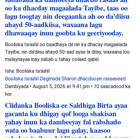
oo ka dhacday magaalada Tayibe, taas oo
lagu toogtay nin deegaanka ah oo da’diisu
ahayd 50-aadkiisa, waxaana lagu
dhawaaqay inuu goobta ku geeriyooday.
Booliska Israa'iil oo baadhaya dil nin ka dhacay magaalada
Tayibe; nin da'diisu ahayd 50-aad ayaa la dilay, waxaana loo
malaynayaa inay sabab u tahay colaad qabiil.
Isha: Booliska Israa'iil
Booliska Israa'iil
Degmada Sharon
dhacdooyin rasaaseed
Dambiyada
•
August 5, 2026 at 9:41 pm
•
10 saacadood ka
hor
Ciidanka Booliska ee Saldhiga Birta ayaa
gacanta ku dhigay qof looga shakisan
yahay inuu ka dambeeyay fal rabshado
wata oo baabuur lagu galay, kaasoo