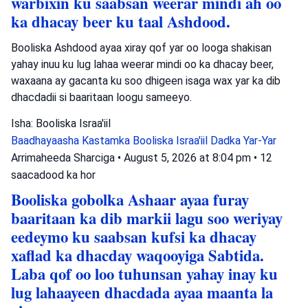
warbixin ku saabsan weerar mindi ah oo
ka dhacay beer ku taal Ashdood.
Booliska Ashdood ayaa xiray qof yar oo looga shakisan
yahay inuu ku lug lahaa weerar mindi oo ka dhacay beer,
waxaana ay gacanta ku soo dhigeen isaga wax yar ka dib
dhacdadii si baaritaan loogu sameeyo.
Isha: Booliska Israa'iil
Baadhayaasha Kastamka
Booliska Israa'iil
Dadka Yar-Yar
Arrimaheeda Sharciga
•
August 5, 2026 at 8:04 pm
•
12
saacadood ka hor
Booliska gobolka Ashaar ayaa furay
baaritaan ka dib markii lagu soo weriyay
eedeymo ku saabsan kufsi ka dhacay
xaflad ka dhacday waqooyiga Sabtida.
Laba qof oo loo tuhunsan yahay inay ku
lug lahaayeen dhacdada ayaa maanta la