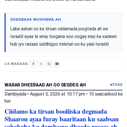
QODOBADA MUHIIMKA AH
Laba askari oo ka tirsan ciidamada joogtada ah ee
Israa'iil ayaa la xiray loogana soo oogay inay ka xadeen
hub iyo rasaas saldhigyo milatari oo ku yaal Israa'iil.
LA WADAAG
WARAR DHEERAAD AH OO DEGDEG AH
TOOS
Dambiyada
•
August 5, 2026 at 10:17 pm
•
10 saacadood ka
hor
Ciidamo ka tirsan booliiska degmada
Shaaron ayaa furay baaritaan ku saabsan
sababaha ka dambeeya dhacdo rasaas ah