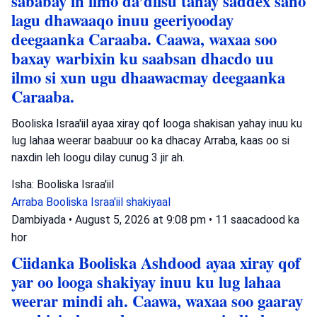
sababay in ilmo da’diisu tahay saddex sano
lagu dhawaaqo inuu geeriyooday
deegaanka Caraaba. Caawa, waxaa soo
baxay warbixin ku saabsan dhacdo uu
ilmo si xun ugu dhaawacmay deegaanka
Caraaba.
Booliska Israa'iil ayaa xiray qof looga shakisan yahay inuu ku
lug lahaa weerar baabuur oo ka dhacay Arraba, kaas oo si
naxdin leh loogu dilay cunug 3 jir ah.
Isha: Booliska Israa'iil
Arraba
Booliska Israa'iil
shakiyaal
Dambiyada
•
August 5, 2026 at 9:08 pm
•
11 saacadood ka
hor
Ciidanka Booliska Ashdood ayaa xiray qof
yar oo looga shakiyay inuu ku lug lahaa
weerar mindi ah. Caawa, waxaa soo gaaray