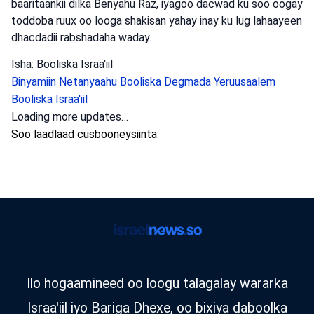
baaritaankii dilka Benyahu Raz, iyagoo dacwad ku soo oogay
toddoba ruux oo looga shakisan yahay inay ku lug lahaayeen
dhacdadii rabshadaha waday.
Isha: Booliska Israa'iil
Binyamiin Netanyaahu
Booliska Degmada Yeruusaalem
Booliska Israa'iil
Loading more updates…
Soo laadlaad cusbooneysiinta
Ilo hogaamineed oo loogu talagalay wararka
Israa'iil iyo Bariga Dhexe, oo bixiya daboolka