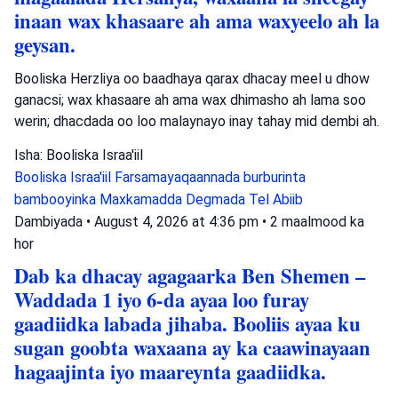
inaan wax khasaare ah ama waxyeelo ah la
geysan.
Booliska Herzliya oo baadhaya qarax dhacay meel u dhow
ganacsi; wax khasaare ah ama wax dhimasho ah lama soo
werin; dhacdada oo loo malaynayo inay tahay mid dembi ah.
Isha: Booliska Israa'iil
Booliska Israa'iil
Farsamayaqaannada burburinta
bambooyinka
Maxkamadda Degmada Tel Abiib
Dambiyada
•
August 4, 2026 at 4:36 pm
•
2 maalmood ka
hor
Dab ka dhacay agagaarka Ben Shemen –
Waddada 1 iyo 6-da ayaa loo furay
gaadiidka labada jihaba. Booliis ayaa ku
sugan goobta waxaana ay ka caawinayaan
hagaajinta iyo maareynta gaadiidka.