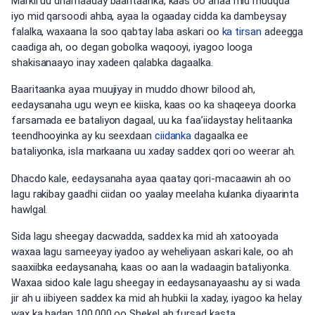
Markii uu dhamaaday baaritaanka, kaas oo ahaa mid muuqda
iyo mid qarsoodi ahba, ayaa la ogaaday cidda ka dambeysay
falalka, waxaana la soo qabtay laba askari oo
ka tirsan
adeegga
caadiga ah, oo degan gobolka waqooyi, iyagoo looga
shakisanaayo inay xadeen qalabka dagaalka.
Baaritaanka ayaa muujiyay in muddo dhowr bilood ah,
eedaysanaha ugu weyn ee kiiska, kaas oo ka shaqeeya doorka
farsamada ee bataliyon dagaal, uu ka faa’iidaystay helitaanka
teendhooyinka ay ku seexdaan
ciidanka
dagaalka ee
bataliyonka, isla markaana uu xaday saddex qori oo weerar ah.
Dhacdo kale, eedaysanaha ayaa qaatay qori-macaawin ah oo
lagu rakibay gaadhi ciidan oo yaalay meelaha kulanka diyaarinta
hawlgal.
Sida lagu sheegay dacwadda, saddex ka mid ah xatooyada
waxaa lagu sameeyay iyadoo ay weheliyaan askari kale, oo ah
saaxiibka eedaysanaha, kaas oo aan la wadaagin bataliyonka.
Waxaa sidoo kale lagu sheegay in eedaysanayaashu ay si wada
jir ah u iibiyeen saddex ka mid ah hubkii la xaday, iyagoo ka helay
wax ka badan 100,000 oo Shekel ah fursad kasta.