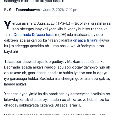
saldhigyo milatari oo ku yaal Israa'iil.
By
Giil Taneenbaawm
•
June 2, 2026, 7:40 pm
Y
eruusaalem, 2 Juun, 2026 (TPS-IL) — Booliska Israa’iil ayaa
soo sheegay inay xalliyeen kiis la xaday hub iyo rasaas ka
timid
Ciidamada Difaaca Israa
‘iil (IDF) isla markaana ay soo
qabteen laba askari oo ka tirsan ciidanka
difaaca Israa’iil
(kuwa
ku jira adeegga qasabka ah – ma aha kuwa xirfadleyaal ama
kayd ah).
Talaadadii, dacwad ayaa loo gudbiyay Maxkamadda Ciidanka
Degmada labada askari, iyadoo lagu soo oogay dambiyo hub ah
oo taxane ah, gaar ahaan qaadista hubka iyadoo aan la ogeyn
iyo ganacsiga hubka. Booliska ma sheegin goorta la soo qabtay
labada askari.
Xariggan ayaa yimid ka dib baaritaan ay sameeyeen booliska oo
bilowday ka dib dhacdooyin badan oo ah xatooyo hub ah oo ka
dhacday saldhigyada Ciidanka Difaaca Israa’iil.