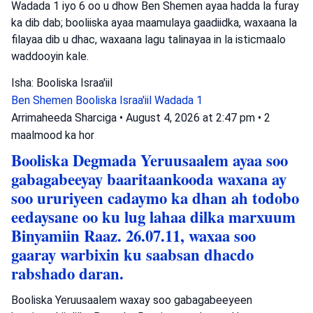
Wadada 1 iyo 6 oo u dhow Ben Shemen ayaa hadda la furay
ka dib dab; booliiska ayaa maamulaya gaadiidka, waxaana la
filayaa dib u dhac, waxaana lagu talinayaa in la isticmaalo
waddooyin kale.
Isha: Booliska Israa'iil
Ben Shemen
Booliska Israa'iil
Wadada 1
Arrimaheeda Sharciga
•
August 4, 2026 at 2:47 pm
•
2
maalmood ka hor
Booliska Degmada Yeruusaalem ayaa soo
gabagabeeyay baaritaankooda waxana ay
soo ururiyeen cadaymo ka dhan ah todobo
eedaysane oo ku lug lahaa dilka marxuum
Binyamiin Raaz. 26.07.11, waxaa soo
gaaray warbixin ku saabsan dhacdo
rabshado daran.
Booliska Yeruusaalem waxay soo gabagabeeyeen