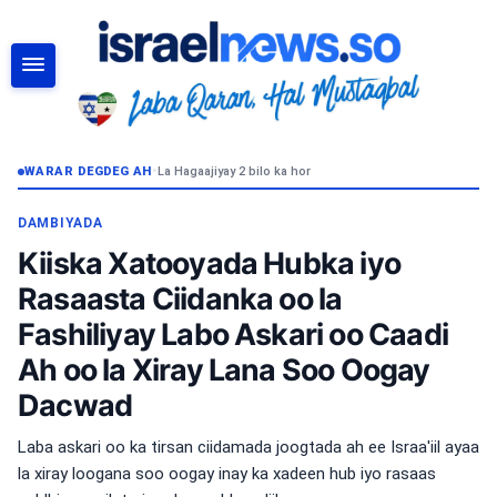
RAADI
WARAR DEGDEG AH
•
La Hagaajiyay 2 bilo ka hor
DAMBIYADA
Kiiska Xatooyada Hubka iyo
Rasaasta Ciidanka oo la
Fashiliyay Labo Askari oo Caadi
Ah oo la Xiray Lana Soo Oogay
Dacwad
Laba askari oo ka tirsan ciidamada joogtada ah ee Israa'iil ayaa
la xiray loogana soo oogay inay ka xadeen hub iyo rasaas