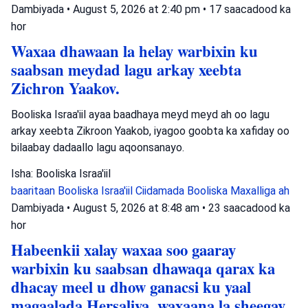
Dambiyada
•
August 5, 2026 at 2:40 pm
•
17 saacadood ka
hor
Waxaa dhawaan la helay warbixin ku
saabsan meydad lagu arkay xeebta
Zichron Yaakov.
Booliska Israa'iil ayaa baadhaya meyd meyd ah oo lagu
arkay xeebta Zikroon Yaakob, iyagoo goobta ka xafiday oo
bilaabay dadaallo lagu aqoonsanayo.
Isha: Booliska Israa'iil
baaritaan
Booliska Israa'iil
Ciidamada Booliska Maxalliga ah
Dambiyada
•
August 5, 2026 at 8:48 am
•
23 saacadood ka
hor
Habeenkii xalay waxaa soo gaaray
warbixin ku saabsan dhawaqa qarax ka
dhacay meel u dhow ganacsi ku yaal
magaalada Hersaliya, waxaana la sheegay