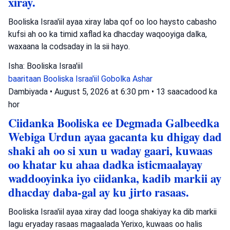
xiray.
Booliska Israa'iil ayaa xiray laba qof oo loo haysto cabasho
kufsi ah oo ka timid xaflad ka dhacday waqooyiga dalka,
waxaana la codsaday in la sii hayo.
Isha: Booliska Israa'iil
baaritaan
Booliska Israa'iil
Gobolka Ashar
Dambiyada
•
August 5, 2026 at 6:30 pm
•
13 saacadood ka
hor
Ciidanka Booliska ee Degmada Galbeedka
Webiga Urdun ayaa gacanta ku dhigay dad
shaki ah oo si xun u waday gaari, kuwaas
oo khatar ku ahaa dadka isticmaalayay
waddooyinka iyo ciidanka, kadib markii ay
dhacday daba-gal ay ku jirto rasaas.
Booliska Israa'iil ayaa xiray dad looga shakiyay ka dib markii
lagu eryaday rasaas magaalada Yerixo, kuwaas oo halis