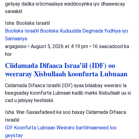
geliyay dadka isticmaalaya waddooyinka iyo dhaawacay
saraakiil.
Isha: Booliska Israa'iil
Booliska Israa'iil
Booliska Xuduudda
Degmada Yudhiya iyo
Samaariya
argagixiso
•
August 5, 2026 at 4:19 pm
•
16 saacadood ka
hor
Ciidamada Difaaca Israa’iil (IDF) oo
weeraray Xisbullaah koonfurta Lubnaan
Ciidamada Difaaca Israa'iil (IDF) ayaa bilaabay weeraro la
beegsaday koonfurta Lubnaan kadib markii Xisbullaah uu si
cad u jebiyay heshiiskii.
Isha: War-Saxaafadeed ka soo baxay Ciidamada Difaaca
Israa'iil
IDF
Koonfurta Lubnaan
Weeraro bartilmaameed loo
geystay