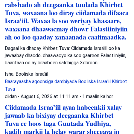
rabshado ah deegaanka tuulada Khirbet
Tuva, waxaana loo diray ciidamada difaaca
Israa’iil. Waxaa la soo weriyay khasaare,
waxaana dhaawacmay dhowr Falastiiniyiin
ah oo loo qaaday xanaanada caafimaadka.
Dagaal ka dhacay Khirbet Tuva: Ciidamada Israa'iil oo ka
jawaabay dhacdo, dhaawacyo ka soo gaareen Falastiiniyiin,
baaritaan oo ay bilaabeen saldhigga Xebroon.
Isha: Booliska Israa'iil
Baarayaasha aqoonsiga dambiyada
Booliska Israa'iil
Khirbet
Tuva
ciidan
•
August 6, 2026 at 11:11 am
•
1 maalin ka hor
Ciidamada Israa’iil ayaa habeenkii xalay
jawaab ka bixiyay deegaanka Khirbet
Tuva ee hoos taga Guutada Yudhiya,
kadib markii la helay warar sheegaya in