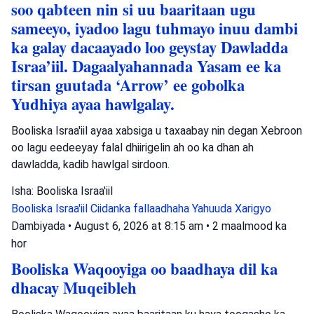
soo qabteen nin si uu baaritaan ugu
sameeyo, iyadoo lagu tuhmayo inuu dambi
ka galay dacaayado loo geystay Dawladda
Israa’iil. Dagaalyahannada Yasam ee ka
tirsan guutada ‘Arrow’ ee gobolka
Yudhiya ayaa hawlgalay.
Booliska Israa'iil ayaa xabsiga u taxaabay nin degan Xebroon
oo lagu eedeeyay falal dhiirigelin ah oo ka dhan ah
dawladda, kadib hawlgal sirdoon.
Isha: Booliska Israa'iil
Booliska Israa'iil
Ciidanka fallaadhaha Yahuuda
Xarigyo
Dambiyada
•
August 6, 2026 at 8:15 am
•
2 maalmood ka
hor
Booliska Waqooyiga oo baadhaya dil ka
dhacay Muqeibleh