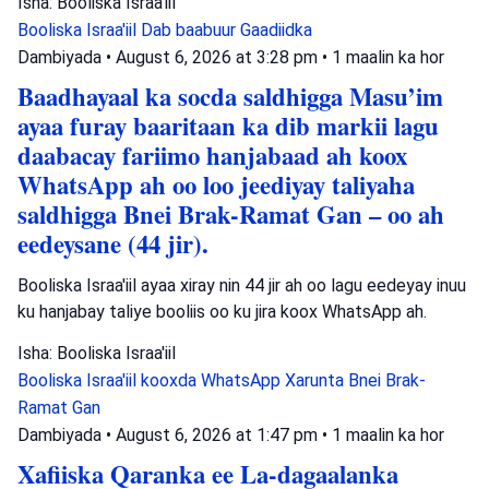
Isha: Booliska Israa'iil
Booliska Israa'iil
Dab baabuur
Gaadiidka
Dambiyada
•
August 6, 2026 at 3:28 pm
•
1 maalin ka hor
Baadhayaal ka socda saldhigga Masu’im
ayaa furay baaritaan ka dib markii lagu
daabacay fariimo hanjabaad ah koox
WhatsApp ah oo loo jeediyay taliyaha
saldhigga Bnei Brak-Ramat Gan – oo ah
eedeysane (44 jir).
Booliska Israa'iil ayaa xiray nin 44 jir ah oo lagu eedeyay inuu
ku hanjabay taliye booliis oo ku jira koox WhatsApp ah.
Isha: Booliska Israa'iil
Booliska Israa'iil
kooxda WhatsApp
Xarunta Bnei Brak-
Ramat Gan
Dambiyada
•
August 6, 2026 at 1:47 pm
•
1 maalin ka hor
Xafiiska Qaranka ee La-dagaalanka