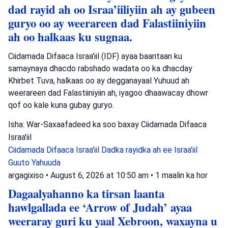
dad rayid ah oo Israa’iiliyiin ah ay gubeen
guryo oo ay weerareen dad Falastiiniyiin
ah oo halkaas ku sugnaa.
Ciidamada Difaaca Israa'iil (IDF) ayaa baaritaan ku
samaynaya dhacdo rabshado wadata oo ka dhacday
Khirbet Tuva, halkaas oo ay degganayaal Yuhuud ah
weerareen dad Falastiiniyiin ah, iyagoo dhaawacay dhowr
qof oo kale kuna gubay guryo.
Isha: War-Saxaafadeed ka soo baxay Ciidamada Difaaca
Israa'iil
Ciidamada Difaaca Israa'iil
Dadka rayidka ah ee Israa'iil
Guuto Yahuuda
argagixiso
•
August 6, 2026 at 10:50 am
•
1 maalin ka hor
Dagaalyahanno ka tirsan laanta
hawlgallada ee ‘Arrow of Judah’ ayaa
weeraray guri ku yaal Xebroon, waxayna u