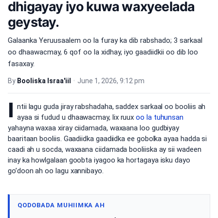
dhigayay iyo kuwa waxyeelada
geystay.
Galaanka Yeruusaalem oo la furay ka dib rabshado; 3 sarkaal
oo dhaawacmay, 6 qof oo la xidhay, iyo gaadiidkii oo dib loo
fasaxay.
By
Booliska Israa'iil
•
June 1, 2026, 9:12 pm
I
ntii lagu guda jiray rabshadaha, saddex sarkaal oo booliis ah
ayaa si fudud u dhaawacmay, lix ruux
oo la tuhunsan
yahayna waxaa xiray ciidamada, waxaana loo gudbiyay
baaritaan booliis. Gaadiidka gaadiidka ee gobolka ayaa hadda si
caadi ah u socda, waxaana ciidamada booliiska ay sii wadeen
inay ka howlgalaan goobta iyagoo ka hortagaya isku dayo
go’doon ah oo lagu xannibayo.
QODOBADA MUHIIMKA AH