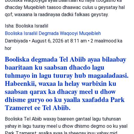
Booliska Waqooyiga ayaa baaritaan ku haya toogasho ka
dhacday Muqeibleh taasoo dhaawac culus u geysatay hal
qof; waxaana la raadinayaa dadkii falkaas geystay.
Isha: Booliska Israa'iil
Booliska Israa'iil
Degmada Waqooyi
Muqeibleh
Dambiyada
•
August 6, 2026 at 8:11 am
•
2 maalmood ka
hor
Booliska degmada Tel Abiib ayaa bilaabay
baaritaan ku saabsan dhacdo lagu
tuhmayo in lagu tuuray hub magaaladaasi.
Habeenkii, waxaa la helay warbixin ku
saabsan qarax ka dhacay meel u dhow
dhisme guryo oo ku yaalla xaafadda Park
Tzameret ee Tel Abiib.
Booliska Tel Abiib waxay baareen gantaal lagu tuhunsan
yahay in lagu tuuray meel u dhow dhismo degmo oo ku yaal
Park Tzameret; asalka ayaa la sheegay inuu yahay mid