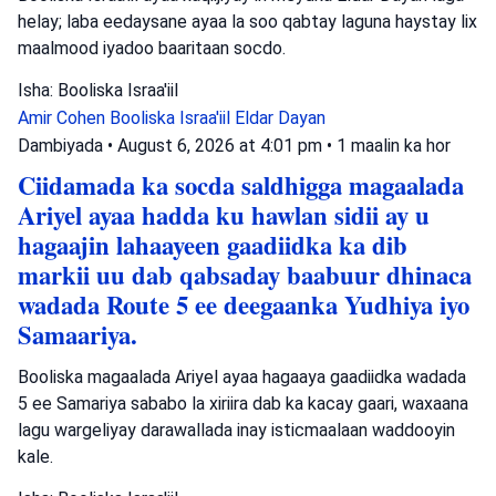
helay; laba eedaysane ayaa la soo qabtay laguna haystay lix
maalmood iyadoo baaritaan socdo.
Isha: Booliska Israa'iil
Amir Cohen
Booliska Israa'iil
Eldar Dayan
Dambiyada
•
August 6, 2026 at 4:01 pm
•
1 maalin ka hor
Ciidamada ka socda saldhigga magaalada
Ariyel ayaa hadda ku hawlan sidii ay u
hagaajin lahaayeen gaadiidka ka dib
markii uu dab qabsaday baabuur dhinaca
wadada Route 5 ee deegaanka Yudhiya iyo
Samaariya.
Booliska magaalada Ariyel ayaa hagaaya gaadiidka wadada
5 ee Samariya sababo la xiriira dab ka kacay gaari, waxaana
lagu wargeliyay darawallada inay isticmaalaan waddooyin
kale.