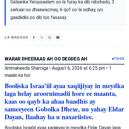
Galaanka Yeruusaalem oo la furay ka dib rabshado; 3
sarkaal oo dhaawacmay, 6 qof oo la xidhay, iyo
gaadiidkii oo dib loo fasaxay.
LA WADAAG
WARAR DHEERAAD AH OO DEGDEG AH
TOOS
Arrimaheeda Sharciga
•
August 6, 2026 at 6:25 pm
•
1
maalin ka hor
Booliska Israa’iil ayaa xaqiijiyay in meydka
laga helay aroornimadii hore ee maanta,
kaas oo qayb ka ahaa baadhis ay
sameeyeen Gobolka Dhexe, uu yahay Eldar
Dayan, Ilaahay ha u naxariistee.
Booliska Israa'iil ayaa xaqiijiyay in meydka Eldar Dayan laga