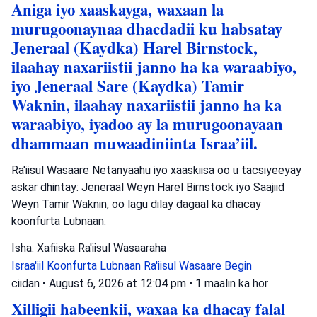
Aniga iyo xaaskayga, waxaan la
murugoonaynaa dhacdadii ku habsatay
Jeneraal (Kaydka) Harel Birnstock,
ilaahay naxariistii janno ha ka waraabiyo,
iyo Jeneraal Sare (Kaydka) Tamir
Waknin, ilaahay naxariistii janno ha ka
waraabiyo, iyadoo ay la murugoonayaan
dhammaan muwaadiniinta Israa’iil.
Ra'iisul Wasaare Netanyaahu iyo xaaskiisa oo u tacsiyeeyay
askar dhintay: Jeneraal Weyn Harel Birnstock iyo Saajiid
Weyn Tamir Waknin, oo lagu dilay dagaal ka dhacay
koonfurta Lubnaan.
Isha: Xafiiska Ra'iisul Wasaaraha
Israa'iil
Koonfurta Lubnaan
Ra'iisul Wasaare Begin
ciidan
•
August 6, 2026 at 12:04 pm
•
1 maalin ka hor
Xilligii habeenkii, waxaa ka dhacay falal