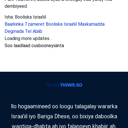
dembiyeed.
Isha: Booliska Israa'iil
Baarkinka Tzameret
Booliska Israa'iil
Maxkamadda
Degmada Tel Abiib
Loading more updates…
Soo laadlaad cusbooneysiinta
Ilo hogaamineed oo loogu talagalay wararka
Israa'iil iyo Bariga Dhexe, oo bixiya daboolka
waqtiga-dhabta ah iyo falanqeyn khabiir ah.