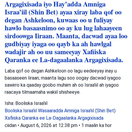
Argagixisada iyo Hay’adda Amniga
Israa’iil (Shin Bet) ayaa xiray laba qof oo
degan Ashkeloon, kuwaas oo u fuliyay
hawlo basaasnimo oo ay ku lug lahaayeen
sirdoowga Iiraan. Maanta, dacwad ayaa loo
gudbiyay iyaga oo qayb ka ah hawlgal
wadajir ah oo uu sameeyay Xafiiska
Qaranka ee La-dagaalanka Argagixisada.
Laba qof oo degan Ashkeloon oo lagu eedeeyay inay u
basaaseen Iiraan; maanta lagu soo oogay dacwad iyagoo
sawirro ka qaaday goobo muhiim ah oo Israa'iil ah iyagoo
raacaya tilmaamaha wakiil shisheeye.
Isha: Booliska Israa'iil
Booliska Israa'iil
Wasaaradda Amniga Israa'iil (Shin Bet)
Xafiiska Qaranka ee La-Dagaalanka Argagixisada
ciidan
•
August 6, 2026 at 12:38 pm
•
1 maalin ka hor