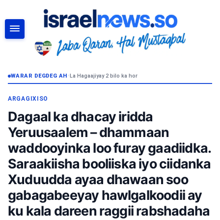
RAADI
WARAR DEGDEG AH
•
La Hagaajiyay 2 bilo ka hor
ARGAGIXISO
Dagaal ka dhacay iridda
Yeruusaalem – dhammaan
waddooyinka loo furay gaadiidka.
Saraakiisha booliiska iyo ciidanka
Xuduudda ayaa dhawaan soo
gabagabeeyay hawlgalkoodii ay
ku kala dareen raggii rabshadaha