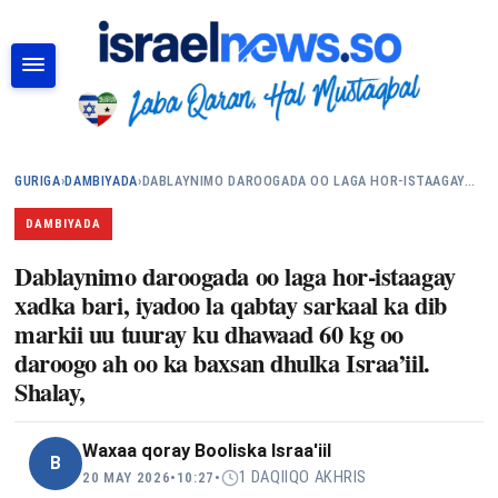
RAADI
GURIGA
›
DAMBIYADA
›
DABLAYNIMO DAROOGADA OO LAGA HOR-ISTAAGAY…
DAMBIYADA
Dablaynimo daroogada oo laga hor-istaagay
xadka bari, iyadoo la qabtay sarkaal ka dib
markii uu tuuray ku dhawaad 60 kg oo
daroogo ah oo ka baxsan dhulka Israa’iil.
Shalay,
Waxaa qoray
Booliska Israa'iil
B
1 DAQIIQO AKHRIS
20 MAY 2026
•
10:27
•