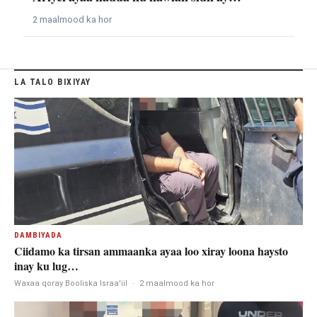
2 maalmood ka hor
LA TALO BIXIYAY
DAMBIYADA
Ciidamo ka tirsan ammaanka ayaa loo xiray loona haysto
inay ku lug…
Waxaa qoray Booliska Israa'iil
·
2 maalmood ka hor