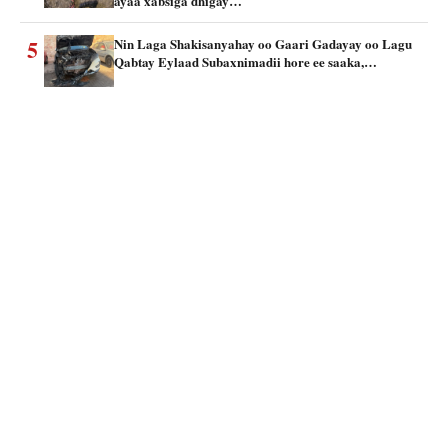
ayaa xabsiga dhigay…
5
Nin Laga Shakisanyahay oo Gaari Gadayay oo Lagu
Qabtay Eylaad Subaxnimadii hore ee saaka,…