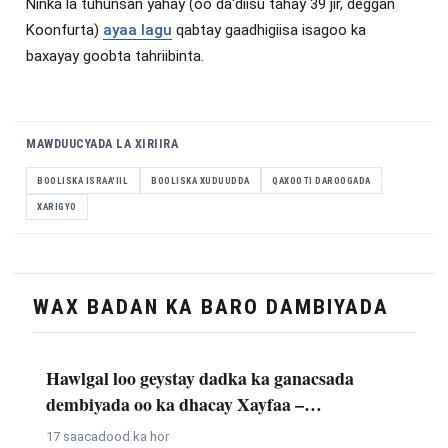
Ninka la tuhunsan yahay (oo da'diisu tahay 39 jir, deggan
Koonfurta)
ayaa lagu
qabtay gaadhigiisa isagoo ka
baxayay goobta tahriibinta.
MAWDUUCYADA LA XIRIIRA
BOOLISKA ISRAA'IIL
BOOLISKA XUDUUDDA
QAXOOTI DAROOGADA
XARIGYO
WAX BADAN KA BARO DAMBIYADA
Hawlgal loo geystay dadka ka ganacsada
dembiyada oo ka dhacay Xayfaa –…
17 saacadood ka hor