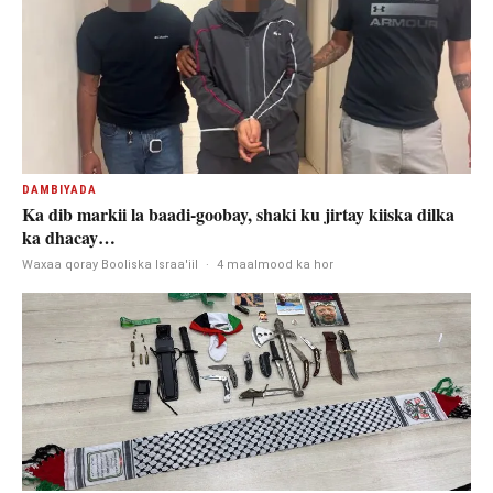
DAMBIYADA
Ka dib markii la baadi-goobay, shaki ku jirtay kiiska dilka
ka dhacay…
Waxaa qoray Booliska Israa'iil
·
4 maalmood ka hor