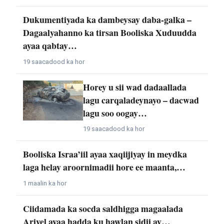
Dukumentiyada ka dambeysay daba-galka –
Dagaalyahanno ka tirsan Booliska Xuduudda
ayaa qabtay…
19 saacadood ka hor
Horey u sii wad dadaallada
lagu carqaladeynayo – dacwad
lagu soo oogay…
19 saacadood ka hor
Booliska Israa’iil ayaa xaqiijiyay in meydka
laga helay aroornimadii hore ee maanta,…
1 maalin ka hor
Ciidamada ka socda saldhigga magaalada
Ariyel ayaa hadda ku hawlan sidii ay…