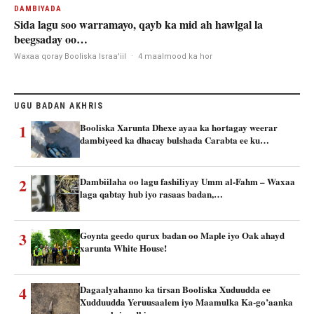
DAMBIYADA
Sida lagu soo warramayo, qayb ka mid ah hawlgal la
beegsaday oo…
Waxaa qoray Booliska Israa'iil
·
4 maalmood ka hor
UGU BADAN AKHRIS
1
Booliska Xarunta Dhexe ayaa ka hortagay weerar
dambiyeed ka dhacay bulshada Carabta ee ku…
2
Dambiilaha oo lagu fashiliyay Umm al-Fahm – Waxaa
laga qabtay hub iyo rasaas badan,…
3
Goynta geedo qurux badan oo Maple iyo Oak ahayd
xarunta White House!
4
Dagaalyahanno ka tirsan Booliska Xuduudda ee
Xudduudda Yeruusaalem iyo Maamulka Ka-go’aanka