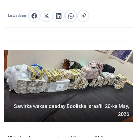
La wadaag
La wadaag Facebook
La wadaag X
La wadaag LinkedIn
La wadaag WhatsApp
Nuqul link
Sawirka waxaa qaaday Booliska Israa'iil 20-ka May,
2026