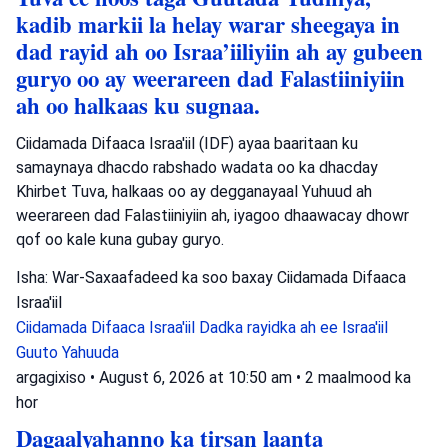
kadib markii la helay warar sheegaya in
dad rayid ah oo Israa’iiliyiin ah ay gubeen
guryo oo ay weerareen dad Falastiiniyiin
ah oo halkaas ku sugnaa.
Ciidamada Difaaca Israa'iil (IDF) ayaa baaritaan ku
samaynaya dhacdo rabshado wadata oo ka dhacday
Khirbet Tuva, halkaas oo ay degganayaal Yuhuud ah
weerareen dad Falastiiniyiin ah, iyagoo dhaawacay dhowr
qof oo kale kuna gubay guryo.
Isha: War-Saxaafadeed ka soo baxay Ciidamada Difaaca
Israa'iil
Ciidamada Difaaca Israa'iil
Dadka rayidka ah ee Israa'iil
Guuto Yahuuda
argagixiso
•
August 6, 2026 at 10:50 am
•
2 maalmood ka
hor
Dagaalyahanno ka tirsan laanta