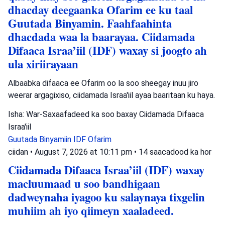
dhacday deegaanka Ofarim ee ku taal
Guutada Binyamin. Faahfaahinta
dhacdada waa la baarayaa. Ciidamada
Difaaca Israa’iil (IDF) waxay si joogto ah
ula xiriirayaan
Albaabka difaaca ee Ofarim oo la soo sheegay inuu jiro
weerar argagixiso, ciidamada Israa'iil ayaa baaritaan ku haya.
Isha: War-Saxaafadeed ka soo baxay Ciidamada Difaaca
Israa'iil
Guutada Binyamiin
IDF
Ofarim
ciidan
•
August 7, 2026 at 10:11 pm
•
14 saacadood ka hor
Ciidamada Difaaca Israa’iil (IDF) waxay
macluumaad u soo bandhigaan
dadweynaha iyagoo ku salaynaya tixgelin
muhiim ah iyo qiimeyn xaaladeed.