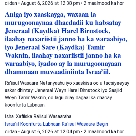
ciidan
•
August 6, 2026 at 12:38 pm
•
2 maalmood ka hor
Aniga iyo xaaskayga, waxaan la
murugoonaynaa dhacdadii ku habsatay
Jeneraal (Kaydka) Harel Birnstock,
ilaahay naxariistii janno ha ka waraabiyo,
iyo Jeneraal Sare (Kaydka) Tamir
Waknin, ilaahay naxariistii janno ha ka
waraabiyo, iyadoo ay la murugoonayaan
dhammaan muwaadiniinta Israa’iil.
Ra'iisul Wasaare Netanyaahu iyo xaaskiisa oo u tacsiyeeyay
askar dhintay: Jeneraal Weyn Harel Birnstock iyo Saajiid
Weyn Tamir Waknin, oo lagu dilay dagaal ka dhacay
koonfurta Lubnaan.
Isha: Xafiiska Ra'iisul Wasaaraha
Israa'iil
Koonfurta Lubnaan
Ra'iisul Wasaare Begin
ciidan
•
August 6, 2026 at 12:04 pm
•
2 maalmood ka hor