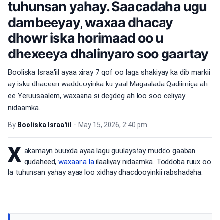
tuhunsan yahay. Saacadaha ugu
dambeeyay, waxaa dhacay
dhowr iska horimaad oo u
dhexeeya dhalinyaro soo gaartay
Booliska Israa'iil ayaa xiray 7 qof oo laga shakiyay ka dib markii
ay isku dhaceen waddooyinka ku yaal Magaalada Qadiimiga ah
ee Yeruusaalem, waxaana si degdeg ah loo soo celiyay
nidaamka.
By
Booliska Israa'iil
•
May 15, 2026, 2:40 pm
X
akamayn buuxda ayaa lagu guulaystay muddo gaaban
gudaheed,
waxaana la
ilaaliyay nidaamka. Toddoba ruux oo
la tuhunsan yahay ayaa loo xidhay dhacdooyinkii rabshadaha.