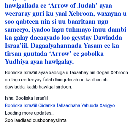
hawlgallada ee ‘Arrow of Judah’ ayaa
weeraray guri ku yaal Xebroon, waxayna u
soo qabteen nin si uu baaritaan ugu
sameeyo, iyadoo lagu tuhmayo inuu dambi
ka galay dacaayado loo geystay Dawladda
Israa’iil. Dagaalyahannada Yasam ee ka
tirsan guutada ‘Arrow’ ee gobolka
Yudhiya ayaa hawlgalay.
Booliska Israa'iil ayaa xabsiga u taxaabay nin degan Xebroon
oo lagu eedeeyay falal dhiirigelin ah oo ka dhan ah
dawladda, kadib hawlgal sirdoon.
Isha: Booliska Israa'iil
Booliska Israa'iil
Ciidanka fallaadhaha Yahuuda
Xarigyo
Loading more updates…
Soo laadlaad cusbooneysiinta