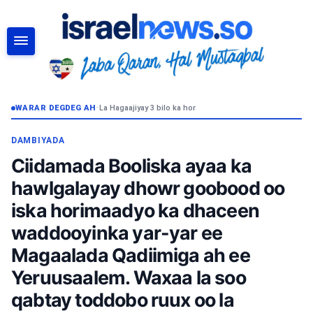
RAADI
WARAR DEGDEG AH
•
La Hagaajiyay 3 bilo ka hor
DAMBIYADA
Ciidamada Booliska ayaa ka
hawlgalayay dhowr goobood oo
iska horimaadyo ka dhaceen
waddooyinka yar-yar ee
Magaalada Qadiimiga ah ee
Yeruusaalem. Waxaa la soo
qabtay toddobo ruux oo la