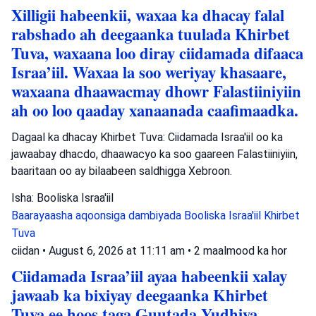
Xilligii habeenkii, waxaa ka dhacay falal
rabshado ah deegaanka tuulada Khirbet
Tuva, waxaana loo diray ciidamada difaaca
Israa’iil. Waxaa la soo weriyay khasaare,
waxaana dhaawacmay dhowr Falastiiniyiin
ah oo loo qaaday xanaanada caafimaadka.
Dagaal ka dhacay Khirbet Tuva: Ciidamada Israa'iil oo ka
jawaabay dhacdo, dhaawacyo ka soo gaareen Falastiiniyiin,
baaritaan oo ay bilaabeen saldhigga Xebroon.
Isha: Booliska Israa'iil
Baarayaasha aqoonsiga dambiyada
Booliska Israa'iil
Khirbet
Tuva
ciidan
•
August 6, 2026 at 11:11 am
•
2 maalmood ka hor
Ciidamada Israa’iil ayaa habeenkii xalay
jawaab ka bixiyay deegaanka Khirbet
Tuva ee hoos taga Guutada Yudhiya,