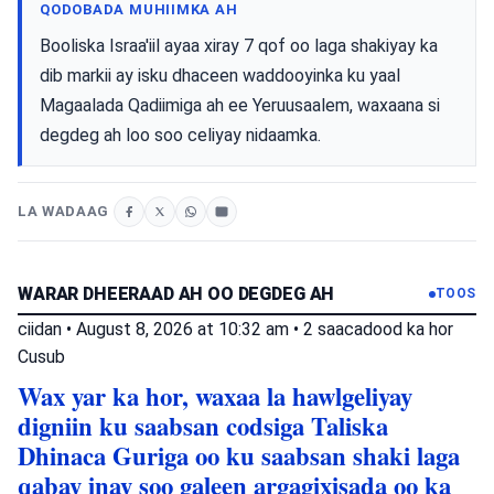
QODOBADA MUHIIMKA AH
Booliska Israa'iil ayaa xiray 7 qof oo laga shakiyay ka
dib markii ay isku dhaceen waddooyinka ku yaal
Magaalada Qadiimiga ah ee Yeruusaalem, waxaana si
degdeg ah loo soo celiyay nidaamka.
LA WADAAG
WARAR DHEERAAD AH OO DEGDEG AH
TOOS
ciidan
•
August 8, 2026 at 10:32 am
•
2 saacadood ka hor
Cusub
Wax yar ka hor, waxaa la hawlgeliyay
digniin ku saabsan codsiga Taliska
Dhinaca Guriga oo ku saabsan shaki laga
qabay inay soo galeen argagixisada oo ka