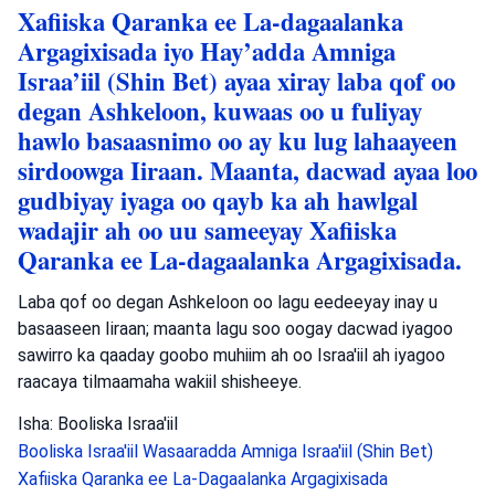
Xafiiska Qaranka ee La-dagaalanka
Argagixisada iyo Hay’adda Amniga
Israa’iil (Shin Bet) ayaa xiray laba qof oo
degan Ashkeloon, kuwaas oo u fuliyay
hawlo basaasnimo oo ay ku lug lahaayeen
sirdoowga Iiraan. Maanta, dacwad ayaa loo
gudbiyay iyaga oo qayb ka ah hawlgal
wadajir ah oo uu sameeyay Xafiiska
Qaranka ee La-dagaalanka Argagixisada.
Laba qof oo degan Ashkeloon oo lagu eedeeyay inay u
basaaseen Iiraan; maanta lagu soo oogay dacwad iyagoo
sawirro ka qaaday goobo muhiim ah oo Israa'iil ah iyagoo
raacaya tilmaamaha wakiil shisheeye.
Isha: Booliska Israa'iil
Booliska Israa'iil
Wasaaradda Amniga Israa'iil (Shin Bet)
Xafiiska Qaranka ee La-Dagaalanka Argagixisada