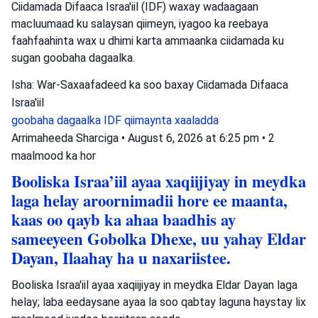
Ciidamada Difaaca Israa'iil (IDF) waxay wadaagaan
macluumaad ku salaysan qiimeyn, iyagoo ka reebaya
faahfaahinta wax u dhimi karta ammaanka ciidamada ku
sugan goobaha dagaalka.
Isha: War-Saxaafadeed ka soo baxay Ciidamada Difaaca
Israa'iil
goobaha dagaalka
IDF
qiimaynta xaaladda
Arrimaheeda Sharciga
•
August 6, 2026 at 6:25 pm
•
2
maalmood ka hor
Booliska Israa’iil ayaa xaqiijiyay in meydka
laga helay aroornimadii hore ee maanta,
kaas oo qayb ka ahaa baadhis ay
sameeyeen Gobolka Dhexe, uu yahay Eldar
Dayan, Ilaahay ha u naxariistee.
Booliska Israa'iil ayaa xaqiijiyay in meydka Eldar Dayan laga
helay; laba eedaysane ayaa la soo qabtay laguna haystay lix