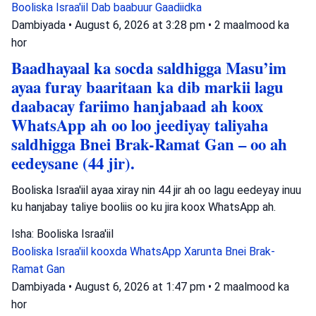
Booliska Israa'iil
Dab baabuur
Gaadiidka
Dambiyada
•
August 6, 2026 at 3:28 pm
•
2 maalmood ka
hor
Baadhayaal ka socda saldhigga Masu’im
ayaa furay baaritaan ka dib markii lagu
daabacay fariimo hanjabaad ah koox
WhatsApp ah oo loo jeediyay taliyaha
saldhigga Bnei Brak-Ramat Gan – oo ah
eedeysane (44 jir).
Booliska Israa'iil ayaa xiray nin 44 jir ah oo lagu eedeyay inuu
ku hanjabay taliye booliis oo ku jira koox WhatsApp ah.
Isha: Booliska Israa'iil
Booliska Israa'iil
kooxda WhatsApp
Xarunta Bnei Brak-
Ramat Gan
Dambiyada
•
August 6, 2026 at 1:47 pm
•
2 maalmood ka
hor