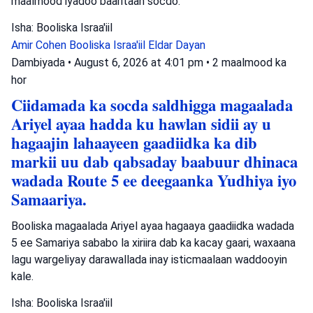
maalmood iyadoo baaritaan socdo.
Isha: Booliska Israa'iil
Amir Cohen
Booliska Israa'iil
Eldar Dayan
Dambiyada
•
August 6, 2026 at 4:01 pm
•
2 maalmood ka
hor
Ciidamada ka socda saldhigga magaalada
Ariyel ayaa hadda ku hawlan sidii ay u
hagaajin lahaayeen gaadiidka ka dib
markii uu dab qabsaday baabuur dhinaca
wadada Route 5 ee deegaanka Yudhiya iyo
Samaariya.
Booliska magaalada Ariyel ayaa hagaaya gaadiidka wadada
5 ee Samariya sababo la xiriira dab ka kacay gaari, waxaana
lagu wargeliyay darawallada inay isticmaalaan waddooyin
kale.
Isha: Booliska Israa'iil