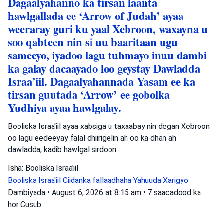
Dagaalyahanno ka tirsan laanta
hawlgallada ee ‘Arrow of Judah’ ayaa
weeraray guri ku yaal Xebroon, waxayna u
soo qabteen nin si uu baaritaan ugu
sameeyo, iyadoo lagu tuhmayo inuu dambi
ka galay dacaayado loo geystay Dawladda
Israa’iil. Dagaalyahannada Yasam ee ka
tirsan guutada ‘Arrow’ ee gobolka
Yudhiya ayaa hawlgalay.
Booliska Israa'iil ayaa xabsiga u taxaabay nin degan Xebroon
oo lagu eedeeyay falal dhiirigelin ah oo ka dhan ah
dawladda, kadib hawlgal sirdoon.
Isha: Booliska Israa'iil
Booliska Israa'iil
Ciidanka fallaadhaha Yahuuda
Xarigyo
Dambiyada
•
August 6, 2026 at 8:15 am
•
7 saacadood ka
hor
Cusub