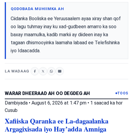
QODOBADA MUHIIMKA AH
Ciidanka Booliska ee Yeruusaalem ayaa xiray shan qof
oo lagu tuhmay inay ku xad-gudbeen amarro ka soo
baxay maamulka, kadib markii ay diideen inay ka
tagaan dhismooyinka laamaha labaad ee Telefishinka
iyo Idaacadda.
LA WADAAG
WARAR DHEERAAD AH OO DEGDEG AH
TOOS
Dambiyada
•
August 6, 2026 at 1:47 pm
•
1 saacad ka hor
Cusub
Xafiiska Qaranka ee La-dagaalanka
Argagixisada iyo Hay’adda Amniga