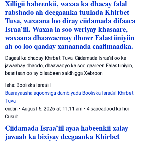
Xilligii habeenkii, waxaa ka dhacay falal
rabshado ah deegaanka tuulada Khirbet
Tuva, waxaana loo diray ciidamada difaaca
Israa’iil. Waxaa la soo weriyay khasaare,
waxaana dhaawacmay dhowr Falastiiniyiin
ah oo loo qaaday xanaanada caafimaadka.
Dagaal ka dhacay Khirbet Tuva: Ciidamada Israa'iil oo ka
jawaabay dhacdo, dhaawacyo ka soo gaareen Falastiiniyiin,
baaritaan oo ay bilaabeen saldhigga Xebroon.
Isha: Booliska Israa'iil
Baarayaasha aqoonsiga dambiyada
Booliska Israa'iil
Khirbet
Tuva
ciidan
•
August 6, 2026 at 11:11 am
•
4 saacadood ka hor
Cusub
Ciidamada Israa’iil ayaa habeenkii xalay
jawaab ka bixiyay deegaanka Khirbet