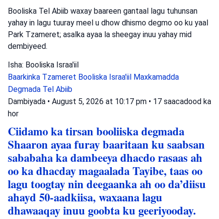
Booliska Tel Abiib waxay baareen gantaal lagu tuhunsan
yahay in lagu tuuray meel u dhow dhismo degmo oo ku yaal
Park Tzameret; asalka ayaa la sheegay inuu yahay mid
dembiyeed.
Isha: Booliska Israa'iil
Baarkinka Tzameret
Booliska Israa'iil
Maxkamadda
Degmada Tel Abiib
Dambiyada
•
August 5, 2026 at 10:17 pm
•
17 saacadood ka
hor
Ciidamo ka tirsan booliiska degmada
Shaaron ayaa furay baaritaan ku saabsan
sababaha ka dambeeya dhacdo rasaas ah
oo ka dhacday magaalada Tayibe, taas oo
lagu toogtay nin deegaanka ah oo da’diisu
ahayd 50-aadkiisa, waxaana lagu
dhawaaqay inuu goobta ku geeriyooday.