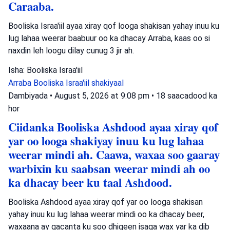
Caraaba.
Booliska Israa'iil ayaa xiray qof looga shakisan yahay inuu ku
lug lahaa weerar baabuur oo ka dhacay Arraba, kaas oo si
naxdin leh loogu dilay cunug 3 jir ah.
Isha: Booliska Israa'iil
Arraba
Booliska Israa'iil
shakiyaal
Dambiyada
•
August 5, 2026 at 9:08 pm
•
18 saacadood ka
hor
Ciidanka Booliska Ashdood ayaa xiray qof
yar oo looga shakiyay inuu ku lug lahaa
weerar mindi ah. Caawa, waxaa soo gaaray
warbixin ku saabsan weerar mindi ah oo
ka dhacay beer ku taal Ashdood.
Booliska Ashdood ayaa xiray qof yar oo looga shakisan
yahay inuu ku lug lahaa weerar mindi oo ka dhacay beer,
waxaana ay gacanta ku soo dhigeen isaga wax yar ka dib