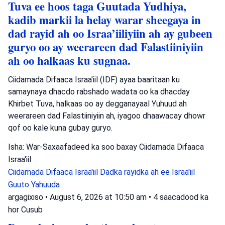
Tuva ee hoos taga Guutada Yudhiya,
kadib markii la helay warar sheegaya in
dad rayid ah oo Israa’iiliyiin ah ay gubeen
guryo oo ay weerareen dad Falastiiniyiin
ah oo halkaas ku sugnaa.
Ciidamada Difaaca Israa'iil (IDF) ayaa baaritaan ku
samaynaya dhacdo rabshado wadata oo ka dhacday
Khirbet Tuva, halkaas oo ay degganayaal Yuhuud ah
weerareen dad Falastiiniyiin ah, iyagoo dhaawacay dhowr
qof oo kale kuna gubay guryo.
Isha: War-Saxaafadeed ka soo baxay Ciidamada Difaaca
Israa'iil
Ciidamada Difaaca Israa'iil
Dadka rayidka ah ee Israa'iil
Guuto Yahuuda
argagixiso
•
August 6, 2026 at 10:50 am
•
4 saacadood ka
hor
Cusub