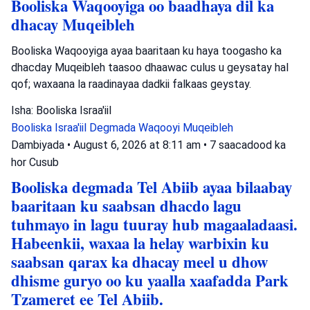
Booliska Waqooyiga oo baadhaya dil ka
dhacay Muqeibleh
Booliska Waqooyiga ayaa baaritaan ku haya toogasho ka
dhacday Muqeibleh taasoo dhaawac culus u geysatay hal
qof; waxaana la raadinayaa dadkii falkaas geystay.
Isha: Booliska Israa'iil
Booliska Israa'iil
Degmada Waqooyi
Muqeibleh
Dambiyada
•
August 6, 2026 at 8:11 am
•
7 saacadood ka
hor
Cusub
Booliska degmada Tel Abiib ayaa bilaabay
baaritaan ku saabsan dhacdo lagu
tuhmayo in lagu tuuray hub magaaladaasi.
Habeenkii, waxaa la helay warbixin ku
saabsan qarax ka dhacay meel u dhow
dhisme guryo oo ku yaalla xaafadda Park
Tzameret ee Tel Abiib.