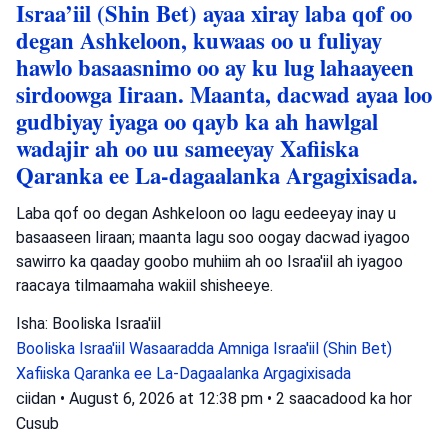
Israa’iil (Shin Bet) ayaa xiray laba qof oo
degan Ashkeloon, kuwaas oo u fuliyay
hawlo basaasnimo oo ay ku lug lahaayeen
sirdoowga Iiraan. Maanta, dacwad ayaa loo
gudbiyay iyaga oo qayb ka ah hawlgal
wadajir ah oo uu sameeyay Xafiiska
Qaranka ee La-dagaalanka Argagixisada.
Laba qof oo degan Ashkeloon oo lagu eedeeyay inay u
basaaseen Iiraan; maanta lagu soo oogay dacwad iyagoo
sawirro ka qaaday goobo muhiim ah oo Israa'iil ah iyagoo
raacaya tilmaamaha wakiil shisheeye.
Isha: Booliska Israa'iil
Booliska Israa'iil
Wasaaradda Amniga Israa'iil (Shin Bet)
Xafiiska Qaranka ee La-Dagaalanka Argagixisada
ciidan
•
August 6, 2026 at 12:38 pm
•
2 saacadood ka hor
Cusub