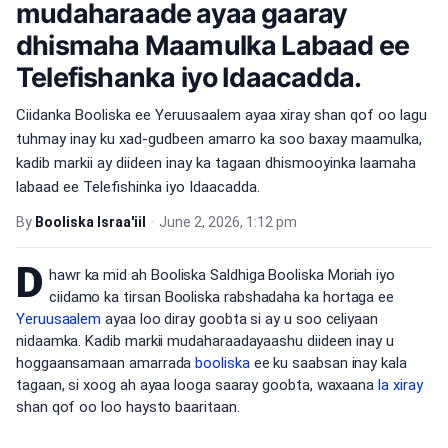
mudaharaade ayaa gaaray
dhismaha Maamulka Labaad ee
Telefishanka iyo Idaacadda.
Ciidanka Booliska ee Yeruusaalem ayaa xiray shan qof oo lagu
tuhmay inay ku xad-gudbeen amarro ka soo baxay maamulka,
kadib markii ay diideen inay ka tagaan dhismooyinka laamaha
labaad ee Telefishinka iyo Idaacadda.
By
Booliska Israa'iil
•
June 2, 2026, 1:12 pm
D
hawr ka mid ah Booliska Saldhiga Booliska Moriah iyo
ciidamo ka tirsan Booliska rabshadaha ka hortaga ee
Yeruusaalem
ayaa loo diray goobta si ay u soo celiyaan
nidaamka. Kadib markii mudaharaadayaashu diideen inay u
hoggaansamaan amarrada
booliska
ee ku saabsan inay kala
tagaan, si xoog ah ayaa looga saaray goobta, waxaana
la xiray
shan qof oo loo haysto baaritaan.