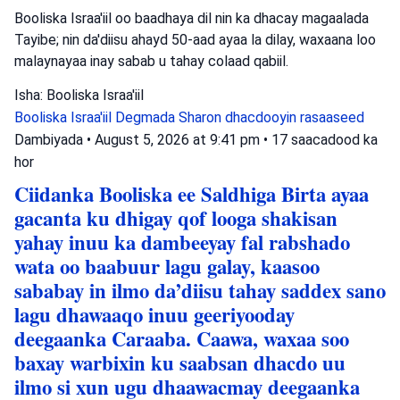
Booliska Israa'iil oo baadhaya dil nin ka dhacay magaalada
Tayibe; nin da'diisu ahayd 50-aad ayaa la dilay, waxaana loo
malaynayaa inay sabab u tahay colaad qabiil.
Isha: Booliska Israa'iil
Booliska Israa'iil
Degmada Sharon
dhacdooyin rasaaseed
Dambiyada
•
August 5, 2026 at 9:41 pm
•
17 saacadood ka
hor
Ciidanka Booliska ee Saldhiga Birta ayaa
gacanta ku dhigay qof looga shakisan
yahay inuu ka dambeeyay fal rabshado
wata oo baabuur lagu galay, kaasoo
sababay in ilmo da’diisu tahay saddex sano
lagu dhawaaqo inuu geeriyooday
deegaanka Caraaba. Caawa, waxaa soo
baxay warbixin ku saabsan dhacdo uu
ilmo si xun ugu dhaawacmay deegaanka