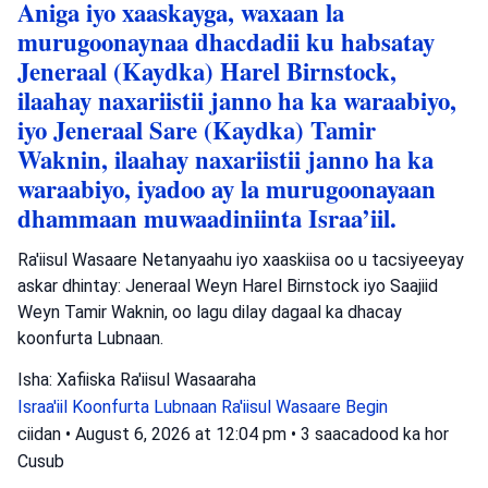
Aniga iyo xaaskayga, waxaan la
murugoonaynaa dhacdadii ku habsatay
Jeneraal (Kaydka) Harel Birnstock,
ilaahay naxariistii janno ha ka waraabiyo,
iyo Jeneraal Sare (Kaydka) Tamir
Waknin, ilaahay naxariistii janno ha ka
waraabiyo, iyadoo ay la murugoonayaan
dhammaan muwaadiniinta Israa’iil.
Ra'iisul Wasaare Netanyaahu iyo xaaskiisa oo u tacsiyeeyay
askar dhintay: Jeneraal Weyn Harel Birnstock iyo Saajiid
Weyn Tamir Waknin, oo lagu dilay dagaal ka dhacay
koonfurta Lubnaan.
Isha: Xafiiska Ra'iisul Wasaaraha
Israa'iil
Koonfurta Lubnaan
Ra'iisul Wasaare Begin
ciidan
•
August 6, 2026 at 12:04 pm
•
3 saacadood ka hor
Cusub