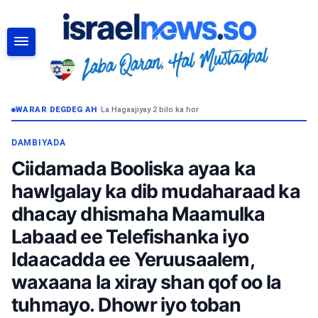
RAADI
WARAR DEGDEG AH
•
La Hagaajiyay 2 bilo ka hor
DAMBIYADA
Ciidamada Booliska ayaa ka
hawlgalay ka dib mudaharaad ka
dhacay dhismaha Maamulka
Labaad ee Telefishanka iyo
Idaacadda ee Yeruusaalem,
waxaana la xiray shan qof oo la
tuhmayo. Dhowr iyo toban