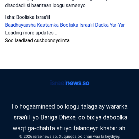
dhacdadii si baaritaan loogu sameeyo.
Isha: Booliska Israa'iil
Baadhayaasha Kastamka
Booliska Israa'iil
Dadka Yar-Yar
Arrimaheeda Sharciga
•
August 5, 2026 at 8:04 pm
•
19
saacadood ka hor
Booliska gobolka Ashaar ayaa furay
baaritaan ka dib markii lagu soo weriyay
eedeymo ku saabsan kufsi ka dhacay
xaflad ka dhacday waqooyiga Sabtida.
Laba qof oo loo tuhunsan yahay inay ku
lug lahaayeen dhacdada ayaa maanta la
xiray.
Booliska Israa'iil ayaa xiray laba qof oo loo haysto cabasho
kufsi ah oo ka timid xaflad ka dhacday waqooyiga dalka,
waxaana la codsaday in la sii hayo.