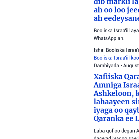
dib markii l
ah oo loo je
ah eedeysane 
Booliska Israa'iil ay
WhatsApp ah.
Isha: Booliska Israa'i
Booliska Israa'iil
ko
Dambiyada
•
August
Xafiiska Qar
Amniga Israa
Ashkeloon, k
lahaayeen si
iyaga oo qay
Qaranka ee 
Laba qof oo degan A
dacwad iyagoo sawir