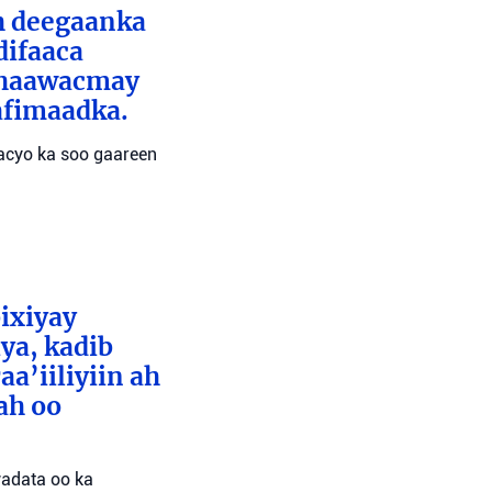
ah deegaanka
difaaca
 dhaawacmay
afimaadka.
wacyo ka soo gaareen
bixiyay
ya, kadib
aa’iiliyiin ah
ah oo
wadata oo ka