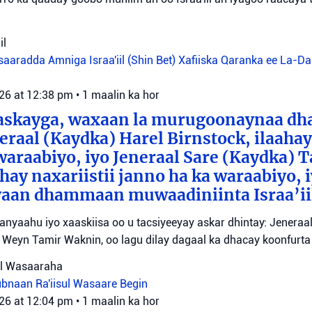
il
aaradda Amniga Israa'iil (Shin Bet)
Xafiiska Qaranka ee La-D
026 at 12:38 pm
•
1 maalin ka hor
aaskayga, waxaan la murugoonaynaa dha
eraal (Kaydka) Harel Birnstock, ilaahay 
waraabiyo, iyo Jeneraal Sare (Kaydka) 
hay naxariistii janno ha ka waraabiyo, i
an dhammaan muwaadiniinta Israa’ii
tanyaahu iyo xaaskiisa oo u tacsiyeeyay askar dhintay: Jeneraa
id Weyn Tamir Waknin, oo lagu dilay dagaal ka dhacay koonfurt
sul Wasaaraha
Lubnaan
Ra'iisul Wasaare Begin
026 at 12:04 pm
•
1 maalin ka hor