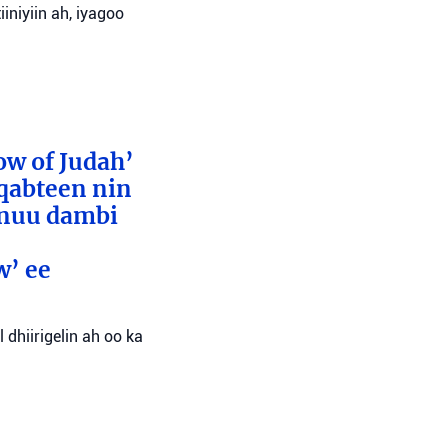
niyiin ah, iyagoo
ow of Judah’
 qabteen nin
inuu dambi
w’ ee
 dhiirigelin ah oo ka