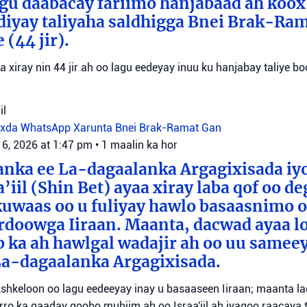
agu daabacay fariimo hanjabaad ah koo
ediyay taliyaha saldhigga Bnei Brak-Ra
(44 jir).
aa xiray nin 44 jir ah oo lagu eedeyay inuu ku hanjabay taliye boo
il
oxda WhatsApp
Xarunta Bnei Brak-Ramat Gan
 6, 2026 at 1:47 pm
•
1 maalin ka hor
anka ee La-dagaalanka Argagixisada iy
’iil (Shin Bet) ayaa xiray laba qof oo d
uwaas oo u fuliyay hawlo basaasnimo o
rdoowga Iiraan. Maanta, dacwad ayaa l
b ka ah hawlgal wadajir ah oo uu sameey
La-dagaalanka Argagixisada.
shkeloon oo lagu eedeeyay inay u basaaseen Iiraan; maanta l
ro ka qaaday goobo muhiim ah oo Israa'iil ah iyagoo raacaya 