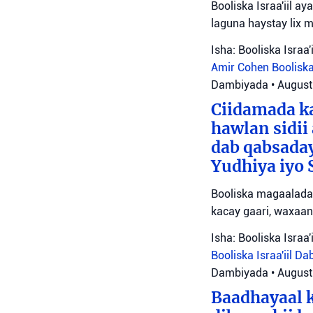
Booliska Israa'iil a
laguna haystay lix 
Isha: Booliska Israa'i
Amir Cohen
Booliska
Dambiyada
•
August
Ciidamada ka
hawlan sidii
dab qabsada
Yudhiya iyo 
Booliska magaalada 
kacay gaari, waxaan
Isha: Booliska Israa'i
Booliska Israa'iil
Da
Dambiyada
•
August
Baadhayaal k