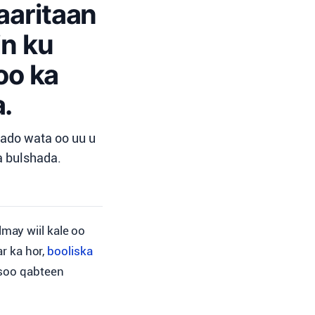
aaritaan
in ku
oo ka
.
hado wata oo uu u
a bulshada.
lmay wiil kale oo
r ka hor,
booliska
 soo qabteen