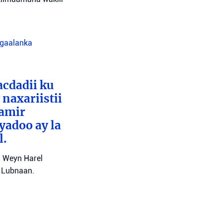
agaalanka
cdadii ku
naxariistii
Tamir
yadoo ay la
l.
l Weyn Harel
a Lubnaan.