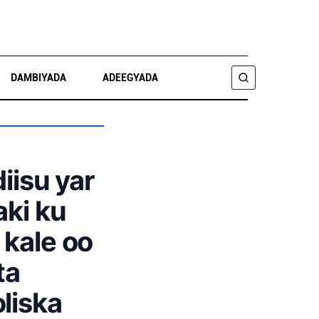
DAMBIYADA
ADEEGYADA
RAADI
diisu yar
aki ku
 kale oo
ta
liska