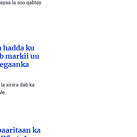
 ayaa la soo qabtay
a hadda ku
ib markii uu
eegaanka
a xiriira dab ka
le.
baaritaan ka