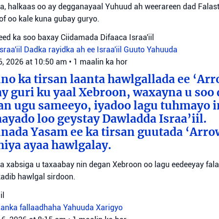
a, halkaas oo ay degganayaal Yuhuud ah weerareen dad Falastii
f oo kale kuna gubay guryo.
ed ka soo baxay Ciidamada Difaaca Israa'iil
raa'iil
Dadka rayidka ah ee Israa'iil
Guuto Yahuuda
6, 2026 at 10:50 am
•
1 maalin ka hor
o ka tirsan laanta hawlgallada ee ‘Arr
y guri ku yaal Xebroon, waxayna u soo
aan ugu sameeyo, iyadoo lagu tuhmayo 
aayado loo geystay Dawladda Israa’iil.
nada Yasam ee ka tirsan guutada ‘Arro
iya ayaa hawlgalay.
yaa xabsiga u taxaabay nin degan Xebroon oo lagu eedeeyay falal
adib hawlgal sirdoon.
il
danka fallaadhaha Yahuuda
Xarigyo