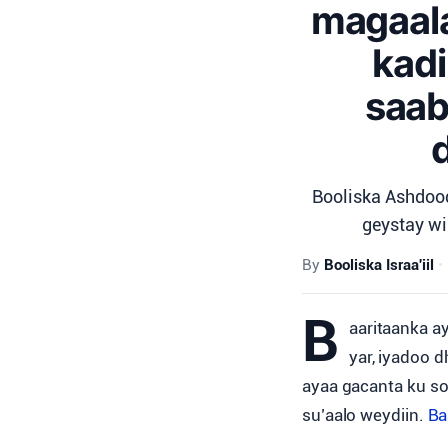
magaala
kadi
saab
Booliska Ashdood
geystay wi
By
Booliska Israa'iil
•
B
aaritaanka ay
yar, iyadoo 
ayaa gacanta ku so
su’aalo weydiin.
Ba