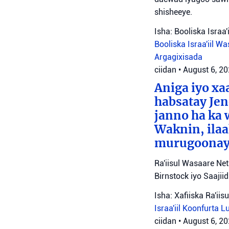
shisheeye.
Isha: Booliska Israa'i
Booliska Israa'iil
Was
Argagixisada
ciidan
•
August 6, 2
Aniga iyo x
habsatay Jen
janno ha ka 
Waknin, ilaa
murugoonaya
Ra'iisul Wasaare Ne
Birnstock iyo Saaji
Isha: Xafiiska Ra'ii
Israa'iil
Koonfurta 
ciidan
•
August 6, 2