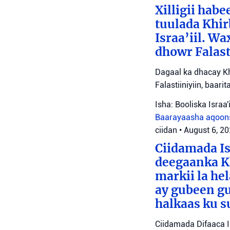
Xilligii hab
tuulada Khir
Israa’iil. W
dhowr Falast
Dagaal ka dhacay Kh
Falastiiniyiin, baar
Isha: Booliska Israa'i
Baarayaasha aqoon
ciidan
•
August 6, 2
Ciidamada Is
deegaanka Kh
markii la hel
ay gubeen gu
halkaas ku s
Ciidamada Difaaca I