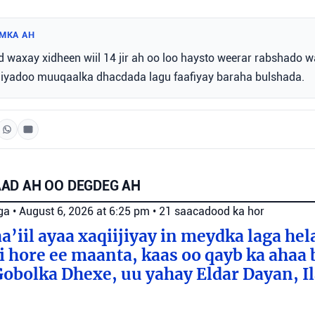
MKA AH
 waxay xidheen wiil 14 jir ah oo loo haysto weerar rabshado w
e, iyadoo muuqaalka dhacdada lagu faafiyay baraha bulshada.
AD AH OO DEGDEG AH
ga
•
August 6, 2026 at 6:25 pm
•
21 saacadood ka hor
a’iil ayaa xaqiijiyay in meydka laga hel
 hore ee maanta, kaas oo qayb ka ahaa 
bolka Dhexe, uu yahay Eldar Dayan, Il