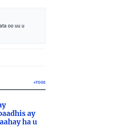
ata oo uu u
TOOS
ay
baadhis ay
aahay ha u