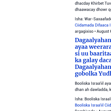
dhacday Khirbet Tuv
dhaawacay dhowr qo
Isha: War-Saxaafade
Ciidamada Difaaca Is
argagixiso
•
August 
Dagaalyahann
ayaa weerara
si uu baarit
ka galay dac
Dagaalyahan
gobolka Yudh
Booliska Israa'iil a
dhan ah dawladda, k
Isha: Booliska Israa'i
Booliska Israa'iil
Cii