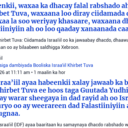
eenkii, waxaa ka dhacay falal rabshado 
bet Tuva, waxaana loo diray ciidamada 
axaa la soo weriyay khasaare, waxaana
iiniyiin ah oo loo qaaday xanaanada ca
irbet Tuva: Ciidamada Israa'iil oo ka jawaabay dhacdo, dhaa
itaan oo ay bilaabeen saldhigga Xebroon.
il
siga dambiyada
Booliska Israa'iil
Khirbet Tuva
026 at 11:11 am
•
1 maalin ka hor
raa’iil ayaa habeenkii xalay jawaab ka 
irbet Tuva ee hoos taga Guutada Yudhi
ay warar sheegaya in dad rayid ah oo Isr
ryo oo ay weerareen dad Falastiiniyiin 
ugnaa.
sraa'iil (IDF) ayaa baaritaan ku samaynaya dhacdo rabshado 