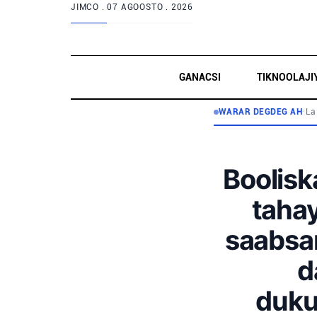
JIMCO .
07 AGOOSTO . 2026
GANACSI
TIKNOOLAJI
WARAR DEGDEG AH
•
La
Booliska
tahay
saabsan
d
duku