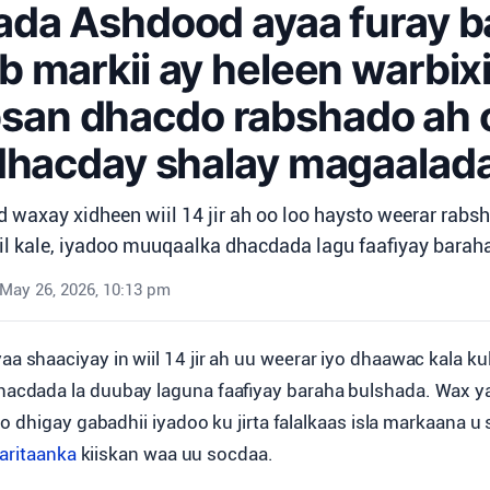
da Ashdood ayaa furay b
b markii ay heleen warbix
san dhacdo rabshado ah 
dhacday shalay magaalada
 waxay xidheen wiil 14 jir ah oo loo haysto weerar rabs
il kale, iyadoo muuqaalka dhacdada lagu faafiyay barah
May 26, 2026, 10:13 pm
aa shaaciyay in wiil 14 jir ah uu weerar iyo dhaawac kala ku
dhacdada la duubay laguna faafiyay baraha bulshada. Wax ya
o dhigay gabadhii iyadoo ku jirta falalkaas isla markaana u
aritaanka
kiiskan waa uu socdaa.