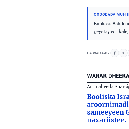
QODOBADA MUHII
Booliska Ashdood
geystay wiil kal
LA WADAAG
WARAR DHEERA
Arrimaheeda Sharci
Booliska Isra
aroornimadii
sameeyeen Go
naxariistee.