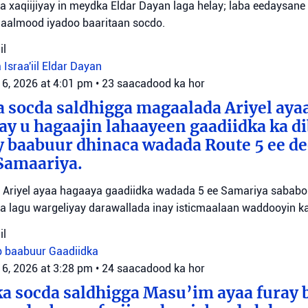
yaa xaqiijiyay in meydka Eldar Dayan laga helay; laba eedaysane
maalmood iyadoo baaritaan socdo.
il
 Israa'iil
Eldar Dayan
 6, 2026 at 4:01 pm
•
23 saacadood ka hor
 socda saldhigga magaalada Ariyel aya
 ay u hagaajin lahaayeen gaadiidka ka d
y baabuur dhinaca wadada Route 5 ee d
Samaariya.
Ariyel ayaa hagaaya gaadiidka wadada 5 ee Samariya sababo l
a lagu wargeliyay darawallada inay isticmaalaan waddooyin ka
il
b baabuur
Gaadiidka
 6, 2026 at 3:28 pm
•
24 saacadood ka hor
a socda saldhigga Masu’im ayaa furay 