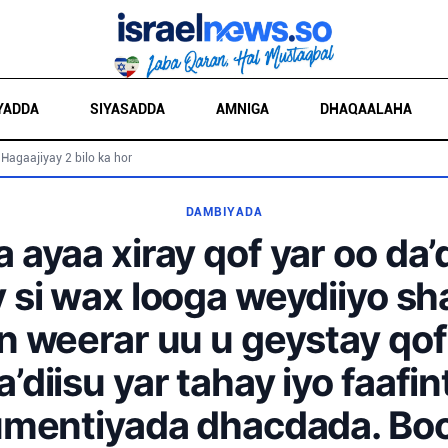
YADDA
SIYASADDA
AMNIGA
DHAQAALAHA
 Hagaajiyay 2 bilo ka hor
DAMBIYADA
 ayaa xiray qof yar oo da’
 si wax looga weydiiyo sh
 weerar uu u geystay qof
a’diisu yar tahay iyo faafin
mentiyada dhacdada. Boo