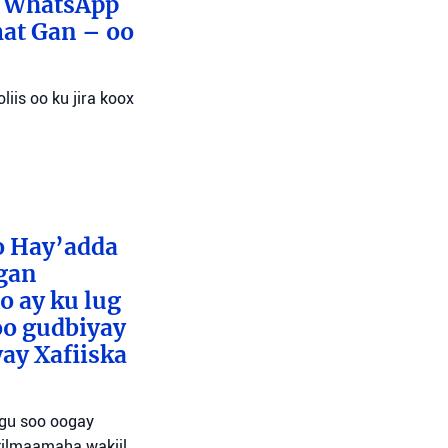
x WhatsApp
mat Gan – oo
liis oo ku jira koox
o Hay’adda
egan
o ay ku lug
oo gudbiyay
ay Xafiiska
agu soo oogay
tilmaamaha wakiil